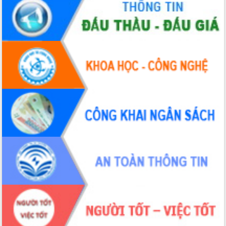
quốc phòng, quân sự địa phương năm
2026
Đắk Lắk tập trung toàn lực khắc phục
tồn tại IUU, sẵn sàng làm việc với
Đoàn thanh tra EC
Chủ tịch UBND tỉnh Tạ Anh Tuấn thăm,
chúc mừng các bệnh viện nhân Ngày
Thầy thuốc Việt Nam
Rộn ràng lễ hội truyền thống Sông
nước Đà Nông lần thứ I năm 2026
Kỳ họp Chuyên đề lần thứ Năm, HĐND
tỉnh Đắk Lắk thông qua các nghị quyết
quan trọng
Thống nhất danh sách giới thiệu ứng
cử đại biểu Quốc hội khoá XVI và đại
biểu HĐND tỉnh Đắk Lắk, nhiệm kỳ
2026-2031
Phát động hai phong trào thi đua quan
trọng trong kỷ nguyên mới
Hội nghị lần thứ tư Ban Chỉ đạo công