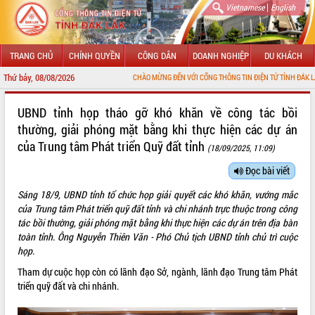
|
Vietnamese
English
TRANG CHỦ
CHÍNH QUYỀN
CÔNG DÂN
DOANH NGHIỆP
DU KHÁCH
Thứ bảy, 08/08/2026
CHÀO MỪNG ĐẾN VỚI CỔNG THÔNG TIN ĐIỆN TỬ TỈNH ĐẮK LẮK
GIỚI THIỆU
UBND tỉnh họp tháo gỡ khó khăn về công tác bồi
thường, giải phóng mặt bằng khi thực hiện các dự án
LÃNH ĐẠO UBND TỈNH
của Trung tâm Phát triển Quỹ đất tỉnh
(18/09/2025, 11:09)
TIN TỨC SỰ KIỆN
Đọc bài viết
SỞ, BAN, NGÀNH
Sáng 18/9, UBND tỉnh tổ chức họp giải quyết các khó khăn, vướng mắc
của Trung tâm Phát triển quỹ đất tỉnh và chi nhánh trực thuộc trong công
UBND CÁC XÃ, PHƯỜNG
tác bồi thường, giải phóng mặt bằng khi thực hiện các dự án trên địa bàn
toàn tỉnh. Ông Nguyễn Thiên Văn - Phó Chủ tịch UBND tỉnh chủ trì cuộc
THÔNG TIN CHỈ ĐẠO ĐIỀU HÀNH
họp.
Tham dự cuộc họp còn có lãnh đạo Sở, ngành, lãnh đạo Trung tâm Phát
HỆ THỐNG VĂN BẢN
triển quỹ đất và chi nhánh.
VĂN BẢN HĐND TỈNH