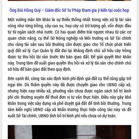
Quy hoạch và Xúc tiến đầu tư tỉnh Đắk
Lắk
Ông Bùi Hồng Quý – Giám đốc Sở Tư Pháp tham gia ý kiến tại cuộc họp
Khơi thông điểm nghẽn, đẩy nhanh
Một vướng mắc lớn khác là sự thiếu thống nhất trong việc xử lý tài sản
giải ngân vốn khắc phục thiên tai
công như rừng trồng, cây cao su, hay cây có trữ lượng gỗ, vốn được đầu
HĐND tỉnh thông qua điều chỉnh Quy
tư từ ngân sách nhà nước. Có hai quan điểm trái ngược nhau từ các cơ
hoạch tỉnh thời kỳ 2021-2030
quan chức năng, cụ thể Sở Nông nghiệp và Môi trường và Sở Tài chính
Hội thảo góp ý hồ sơ điều chỉnh quy
cho rằng tài sản sau bồi thường cần được giao cho Tổ chức phát triển
hoạch tỉnh Đắk Lắk thời kỳ 2021-2030,
quỹ đất xử lý. Cục Quản lý đất đai lại khẳng định chủ sở hữu cây trồng
tầm nhìn đến năm 2050
được tự thu hồi tài sản trước khi bàn giao đất. Để giải quyết khó khăn
Nâng cao hiệu quả hoạt động của các
này, Trung tâm đề xuất giao quyền thu hồi và xử lý tài sản cho chính chủ
doanh nghiệp nhà nước
sở hữu để bàn giao đất theo quy định.
Hội nghị triển khai kết nối mạng
Bên cạnh đó, công tác xác định kinh phí định giá đất cụ thể cũng gặp trở
truyền số liệu chuyên dùng phục vụ cơ
ngại lớn. Dù thẩm quyền này đã được chuyển giao cho UBND cấp xã,
quan Đảng, Nhà nước
nhưng hiện nay nhiều xã, phường vẫn chưa được ngân sách bố trí kinh
Lễ phát động chuỗi hoạt động chung
phí chi thường xuyên để thuê đơn vị tư vấn thực hiện. Điều này gây khó
tay làm sạch môi trường
khăn trong việc xây dựng và phê duyệt giá đất để tính bồi thường. Trung
tâm kiến nghị UBND cấp xã khẩn trương thực hiện công tác này và đề
Xã Ea Kar bước chuyển mình trong
xuất Sở Tài chính, UBND tỉnh bố trí kinh phí nếu chưa có dự toán.
công tác cải cách hành chính mô hình
mới
UBND tỉnh họp báo định kỳ tháng 4
năm 2026