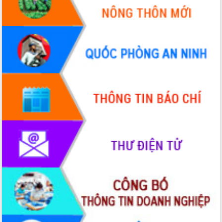
Bầu cử Quốc hội và HĐND: Cử tri Đắk
Lắk gửi gắm niềm tin, kỳ vọng vào lá
phiếu
Đắk Lắk sẵn sàng các điều kiện cho
Ngày hội bầu cử đại biểu Quốc hội
khóa XVI và HĐND các cấp nhiệm kỳ
2026-2031
Đảm bảo cuộc bầu cử đại biểu Quốc
hội và đại biểu HĐND các cấp diễn ra
an toàn, hiệu quả, đúng quy định
Thủ tướng Chính phủ Phạm Minh Chính
kiểm tra, chỉ đạo hoàn thành các dự
án cao tốc và thăm khu tái định cư tại
Đắk Lắk
Sôi nổi Hội đua ngựa truyền thống Gò
Thì Thùng mừng Xuân Bính Ngọ 2026
Lãnh đạo tỉnh dâng hương tưởng niệm
tại Đập Đồng Cam đầu Xuân Bính Ngọ
Ngành nông nghiệp phấn đấu tăng
trưởng đạt 5,86% trong năm 2026
UBND tỉnh Đắk Lắk triển khai công tác