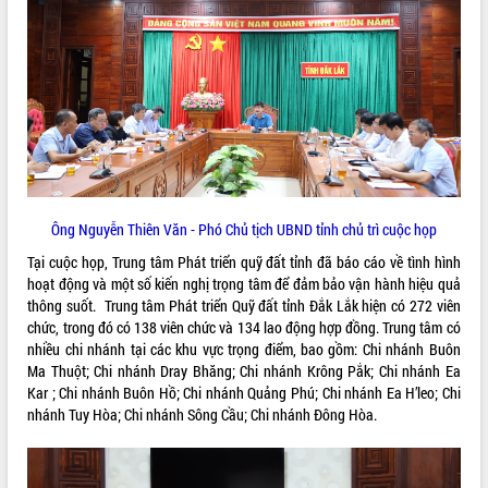
ĐIỂM TIN VĂN BẢN
QUY HOẠCH - KẾ HOẠCH
Ông Nguyễn Thiên Văn - Phó Chủ tịch UBND tỉnh chủ trì cuộc họp
Tại cuộc họp, Trung tâm Phát triển quỹ đất tỉnh đã báo cáo về tình hình
hoạt động và một số kiến nghị trọng tâm để đảm bảo vận hành hiệu quả
thông suốt. Trung tâm Phát triển Quỹ đất tỉnh Đắk Lắk hiện có 272 viên
chức, trong đó có 138 viên chức và 134 lao động hợp đồng. Trung tâm có
nhiều chi nhánh tại các khu vực trọng điểm, bao gồm: Chi nhánh Buôn
Ma Thuột; Chi nhánh Dray Bhăng; Chi nhánh Krông Pắk; Chi nhánh Ea
Kar ; Chi nhánh Buôn Hồ; Chi nhánh Quảng Phú; Chi nhánh Ea H’leo; Chi
nhánh Tuy Hòa; Chi nhánh Sông Cầu; Chi nhánh Đông Hòa.