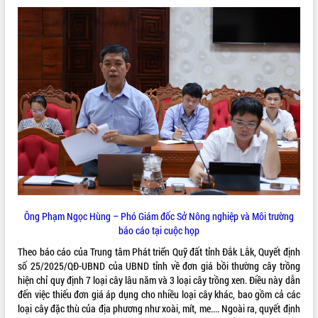
quan trọng
Bí thư Tỉnh ủy Lương Nguyễn Minh
Triết thăm, tặng quà người có công với
cách mạng
Rà soát, hoàn thiện hệ thống thiết chế
văn hóa, thể thao đáp ứng yêu cầu
LIÊN KẾT WEB
phát triển mới
Thường trực HĐND tỉnh Đắk Lắk gặp
mặt Đoàn chuyên gia y tế TP. Hồ Chí
Minh
THỐNG KÊ TRUY CẬP
Lễ truy điệu và an táng hài cốt liệt sĩ
tại Nghĩa trang Liệt sĩ xã Sơn Hòa
Hôm nay:
31454
Bàn giải pháp tháo gỡ khó khăn trong
Tất cả:
66076777
xuất khẩu sầu riêng và triển khai quy
Ông Phạm Ngọc Hùng – Phó Giám đốc Sở Nông nghiệp và Môi trường
định EUDR
báo cáo tại cuộc họp
Thứ trưởng Bộ Nông nghiệp và Môi
Theo báo cáo của Trung tâm Phát triển Quỹ đất tỉnh Đắk Lắk, Quyết định
trường Nguyễn Hoàng Hiệp khảo sát
số 25/2025/QĐ-UBND của UBND tỉnh về đơn giá bồi thường cây trồng
vùng trồng và doanh nghiệp đóng gói
hiện chỉ quy định 7 loại cây lâu năm và 3 loại cây trồng xen. Điều này dẫn
sầu riêng tại Đắk Lắk
đến việc thiếu đơn giá áp dụng cho nhiều loại cây khác, bao gồm cả các
Trình diễn nghệ thuật chế biến các
loại cây đặc thù của địa phương như xoài, mít, me.... Ngoài ra, quyết định