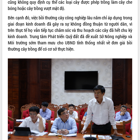
món ăn từ sầu riêng
cũng không quy định cụ thể các loại cây được phép trồng làm cây che
bóng hoặc cây trồng vượt mật độ.
Đắk Lắk công bố Quy hoạch và xúc
tiến đầu tư tỉnh
Bên cạnh đó, việc bồi thường cây công nghiệp lâu năm chỉ áp dụng trong
Ngành cá ngừ Đắk Lắk chủ động thích
giai đoạn kinh doanh đã gây ra sự không đồng thuận từ người dân, vì
ứng để giữ vững thị trường xuất khẩu
trên thực tế họ vẫn tiếp tục chăm sóc và thu hoạch các cây đã hết chu kỳ
kinh doanh. Trung tâm Phát triển Quỹ đất đã đề xuất Sở Nông nghiệp và
Diễn đàn Kinh tế tư nhân Việt Nam đột
Môi trường sớm tham mưu cho UBND tỉnh thống nhất về đơn giá bồi
phá cơ chế - Hợp tác công tư
thường cây trồng để có cơ sở thực hiện.
Đề án 06 tạo bước ngoặt đột phá trong
cải cách hành chính tỉnh Đắk Lắk
Kết nối tour, đẩy mạnh chuyển đổi số
để phát triển du lịch Đắk Lắk
Khởi động Dự án Đầu tư xây dựng hạ
tầng kỹ thuật Cụm công nghiệp Tân
Tiến
Gặp mặt các cơ quan báo chí nhân Kỷ
niệm 101 năm Ngày Báo chí Cách
mạng Việt Nam
Đắk Lắk sơ kết 4 năm triển khai thực
hiện Đề án 06 của Chính phủ
Họp báo thông tin về Hội nghị Công bố