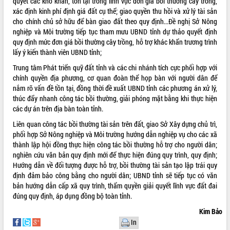
quyết các khó khăn, tồn tại trong lĩnh vực đơn giá bồi thường cây trồng,
Xây dựng nông thôn mới: Nâng cao đời
xác định kinh phí định giá đất cụ thể; giao quyền thu hồi và xử lý tài sản
sống người dân từ những mô hình thiết
cho chính chủ sở hữu để bàn giao đất theo quy định...Đề nghị Sở Nông
thực
nghiệp và Môi trường tiếp tục tham mưu UBND tỉnh dự thảo quyết định
Quyết liệt tháo gỡ vướng mắc, đẩy
quy định mức đơn giá bồi thường cây trồng, hỗ trợ khác khẩn trương trình
nhanh tiến độ các dự án trọng điểm
lấy ý kiến thành viên UBND tỉnh;
trong Khu kinh tế Nam Phú Yên
Trung tâm Phát triển quỹ đất tỉnh và các chi nhánh tích cực phối hợp với
Hòn Yến phát triển du lịch gắn với bảo
chính quyền địa phương, cơ quan đoàn thể họp bàn với người dân để
tồn biển
nắm rõ vấn đề tồn tại, đồng thời đề xuất UBND tỉnh các phương án xử lý,
Lấy ý kiến điều chỉnh Quy hoạch tỉnh
thúc đẩy nhanh công tác bồi thường, giải phóng mặt bằng khi thực hiện
Đắk Lắk thời kỳ 2021-2030, tầm nhìn
các dự án trên địa bàn toàn tỉnh.
đến năm 2050
Liên quan công tác bồi thường tài sản trên đất, giao Sở Xây dựng chủ trì,
Phát động chiến dịch 30 ngày đêm
phối hợp Sở Nông nghiệp và Môi trường hướng dẫn nghiệp vụ cho các xã
giải phóng mặt bằng Tuyến đường bộ
thành lập hội đồng thực hiện công tác bồi thường hỗ trợ cho người dân;
ven biển
nghiên cứu văn bản quy định mới để thực hiện đúng quy trình, quy định;
Đắk Lắk nỗ lực thúc đẩy tăng trưởng
Hướng dẫn về đối tượng được hỗ trợ, bồi thường tài sản tạo lập trái quy
kinh tế từ 10% trở lên trong Quý
định đảm bảo công bằng cho người dân; UBND tỉnh sẽ tiếp tục có văn
II/2026
bản hướng dẫn cấp xã quy trình, thẩm quyền giải quyết lĩnh vực đất đai
Đắk Lắk ký kết thỏa thuận hợp tác về
đúng quy định, áp dụng đồng bộ toàn tỉnh.
chuyển đổi số giai đoạn 2026 – 2030
Kim Bảo
với Tập đoàn Bưu chính Viễn thông
In
Việt Nam