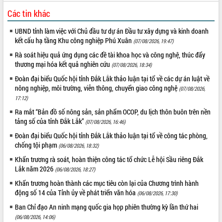
Thứ trưởng Bộ Y tế làm việc với tỉnh
Các tin khác
Đắk Lắk về phát triển nhân lực y tế
cho trạm y tế cấp xã
UBND tỉnh làm việc với Chủ đầu tư dự án Đầu tư xây dựng và kinh doanh
Du lịch Đắk Lắk nâng tầm trải nghiệm
kết cấu hạ tầng Khu công nghiệp Phú Xuân
(07/08/2026, 19:47)
du khách thông qua Hệ thống cơ sở dữ
Rà soát hiệu quả ứng dụng các đề tài khoa học và công nghệ, thúc đẩy
liệu và Bản đồ số
thương mại hóa kết quả nghiên cứu
(07/08/2026, 18:34)
Tập huấn ứng dụng trí tuệ nhân tạo (AI)
Đoàn đại biểu Quốc hội tỉnh Đắk Lắk thảo luận tại tổ về các dự án luật về
trong thương mại điện tử năm 2026
nông nghiệp, môi trường, viễn thông, chuyển giao công nghệ
(07/08/2026,
Đoàn đại biểu Quốc hội tỉnh Đắk Lắk
17:12)
trao đổi thông tin trước Kỳ họp thứ
Ra mắt “Bản đồ số nông sản, sản phẩm OCOP, du lịch thôn buôn trên nền
nhất, Quốc hội khóa XVI
tảng số của tỉnh Đắk Lắk”
(07/08/2026, 16:46)
Quyết liệt cải cách hành chính, khơi
thông nguồn lực phát triển
Đoàn đại biểu Quốc hội tỉnh Đắk Lắk thảo luận tại tổ về công tác phòng,
chống tội phạm
(06/08/2026, 18:32)
Nâng cao hiệu lực, hiệu quả HĐND
tỉnh thông qua hiện đại hóa hành chính
Khẩn trương rà soát, hoàn thiện công tác tổ chức Lễ hội Sầu riêng Đắk
Lắk năm 2026
Xã Ea Phê gắn cải cách hành chính với
(06/08/2026, 18:27)
chuyển đổi số
Khẩn trương hoàn thành các mục tiêu còn lại của Chương trình hành
Phó Chủ tịch Thường trực UBND tỉnh
động số 14 của Tỉnh ủy về phát triển văn hóa
(06/08/2026, 17:30)
Hồ Thị Nguyên Thảo làm việc tại Trung
Ban Chỉ đạo An ninh mạng quốc gia họp phiên thường kỳ lần thứ hai
tâm Phục vụ hành chính công xã Ea
(06/08/2026, 14:06)
Phê