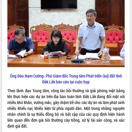
VIDEO
Khám bệnh, cấp phát thuốc miễn phí
và tặng quà người dân xã Cư Pui
Ông Đào Nam Cường- Phó Giám đốc Trung tâm Phát triển Quỹ đất tỉnh
Hội nghị UBND tỉnh Đắk Lắk thường kỳ
Đắk Lắk báo cáo tại cuộc họp
tháng 7/2026
Theo lãnh đạo Trung tâm, công tác bồi thường và giải phóng mặt bằng
Lễ truy tặng danh hiệu “Bà Mẹ Việt
khi thực hiện các dự án trên địa bàn toàn tỉnh Đắk Lắk đang đối mặt với
Nam Anh hùng” và trao Huân chương
nhiều khó khăn, vướng mắc, gây chậm trễ cho các dự án và làm phát sinh
Lao động
nhiều khiếu nại, khiếu kiện từ phía người dân. Một trong những nguyên
ALBUM ẢNH
UBND tỉnh Đắk Lắk triển khai nhiệm
nhân chính là sự thiếu đồng bộ và bất cập của các quy định hiện hành
vụ 6 tháng cuối năm 2026
liên quan đến đơn giá bồi thường cây trồng, xử lý tài sản công, và xác
Kỳ họp thứ Hai, Hội đồng nhân dân
định giá đất.
tỉnh khóa XI quyết nghị nhiều nội dung