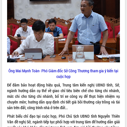
Hội thảo khoa học “Giải pháp thúc đẩy
phát triển nền kinh tế xanh tại tỉnh
Đắk Lắk”
Tăng cường giám sát, đôn đốc thực
hiện nhiệm vụ quản lý tài sản công
hàng tuần
Tháo gỡ những vướng mắc, đẩy mạnh
công tác cải cách thủ tục hành chính
tại Trung tâm Phục vụ hành chính
công tỉnh
Đắk Lắk: Tôn vinh 46 giải pháp tại Hội
Ông Mai Mạnh Toàn- Phó Giám đốc Sở Công Thương tham gia ý kiến tại
thi Sáng tạo Kỹ thuật 2024 - 2025
cuộc họp
Đắk Lắk rà soát, điều chỉnh Đề án 190
về phát triển nuôi trồng thủy sản
Để đảm bảo hoạt động hiệu quả, Trung tâm kiến nghị UBND tỉnh, Sở,
ngành hướng dẫn cụ thể về giao chỉ tiêu biên chế cho từng chi nhánh,
Phó Chủ tịch UBND tỉnh Đắk Lắk
mức chi cho từng chi nhánh, bố trí xe công vụ để thực hiện nhiệm vụ
Trương Công Thái kiểm tra thực địa
chuyên môn; hướng dẫn quy định chi tiết giá bồi thường cây trồng và tài
Dự án cao tốc Khánh Hòa - Buôn Ma
sản trên đất, công trình nhà ở trên đất...
Thuột
Định vị cà phê Việt Nam như một “di
Phát biểu chỉ đạo tại cuộc họp, Phó Chủ tịch UBND tỉnh Nguyễn Thiên
sản sống” trong dòng chảy toàn cầu
Văn đề nghị Sở, ngành tiếp tục phối hợp với trung tâm để hướng dẫn giải