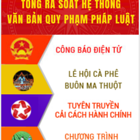
cấp xã
Đắk Lắk phát động hưởng ứng Ngày
Quyền của người tiêu dùng Việt Nam
2026
Đẩy mạnh cải cách hành chính, quyết
tâm đạt được mục tiêu tăng trưởng
hai con số trong năm 2026
Tổ chức trang trọng Lễ hội Đền thờ
Lương Văn Chánh năm 2026
Phó Bí thư Tỉnh ủy Đắk Lắk Đỗ Hữu
Huy giữ chức Bí thư Đảng ủy Ủy Ban
Nhân dân tỉnh
Bệnh án điện tử thúc đẩy chuyển đổi
số y tế tại Đắk Lắk
Chuyển đổi số thư viện: Mở rộng
không gian tri thức trong thời đại số
Đánh giá, rút kinh nghiệm công tác tổ
chức diễn tập trước ngày bầu cử
Chương trình “Gặp gỡ hữu nghị –
Friendship Meeting New Year 2026”