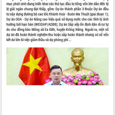
tầm nhìn đến năm 2050
mục phát sinh đang triển khai các thủ tục đầu tư tổng vốn lớn dẫn đến tỷ
Nâng cao hiệu quả hoạt động của các
lệ giải ngân chung đạt thấp, gồm: Dự án thành phần 3 thuộc Dự án đầu
doanh nghiệp nhà nước
tư xây dựng đường bộ cao tốc Khánh Hoà - Buôn Ma Thuột (giai đoạn 1);
Hội nghị triển khai kết nối mạng
Dự án ODA - Dự án Nâng cao hiệu quả sử dụng nước cho các tỉnh bị ảnh
truyền số liệu chuyên dùng phục vụ cơ
hưởng bởi hạn hán (WEIDAP/ADB8); Dự án Sắp xếp ổn định dân di cư tự
quan Đảng, Nhà nước
do cho đồng bào Mông xã Ea Đăh, huyện Krông Năng. Ngoài ra, một số
dự án đã hoàn thành nghiệm thu hoặc sắp hoàn thành nhưng có số vốn
Lễ phát động chuỗi hoạt động chung
kết dư lớn từ việc giảm thầu và dự phòng phí …
tay làm sạch môi trường
Xã Ea Kar bước chuyển mình trong
công tác cải cách hành chính mô hình
mới
UBND tỉnh họp báo định kỳ tháng 4
năm 2026
Hội thảo khoa học “Giải pháp thúc đẩy
phát triển nền kinh tế xanh tại tỉnh
Đắk Lắk”
Tăng cường giám sát, đôn đốc thực
hiện nhiệm vụ quản lý tài sản công
hàng tuần
Tháo gỡ những vướng mắc, đẩy mạnh
công tác cải cách thủ tục hành chính