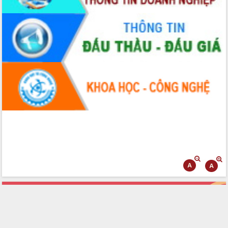
hội và đại biểu HĐND các cấp diễn ra
an toàn, hiệu quả, đúng quy định
Thủ tướng Chính phủ Phạm Minh Chính
kiểm tra, chỉ đạo hoàn thành các dự
án cao tốc và thăm khu tái định cư tại
Đắk Lắk
Sôi nổi Hội đua ngựa truyền thống Gò
Thì Thùng mừng Xuân Bính Ngọ 2026
Lãnh đạo tỉnh dâng hương tưởng niệm
tại Đập Đồng Cam đầu Xuân Bính Ngọ
Ngành nông nghiệp phấn đấu tăng
trưởng đạt 5,86% trong năm 2026
UBND tỉnh Đắk Lắk triển khai công tác
quốc phòng, quân sự địa phương năm
2026
Đắk Lắk tập trung toàn lực khắc phục
tồn tại IUU, sẵn sàng làm việc với
Đoàn thanh tra EC
Chủ tịch UBND tỉnh Tạ Anh Tuấn thăm,
chúc mừng các bệnh viện nhân Ngày
Thầy thuốc Việt Nam