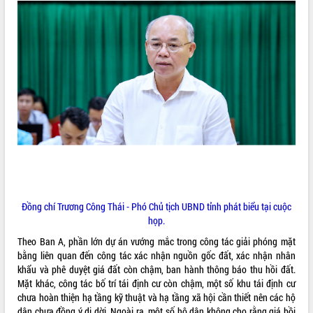
mặt Đoàn chuyên gia y tế TP. Hồ Chí
Minh
Lễ truy điệu và an táng hài cốt liệt sĩ
tại Nghĩa trang Liệt sĩ xã Sơn Hòa
THỐNG KÊ TRUY CẬP
Bàn giải pháp tháo gỡ khó khăn trong
xuất khẩu sầu riêng và triển khai quy
Hôm nay:
10460
định EUDR
Tất cả:
66023200
Thứ trưởng Bộ Nông nghiệp và Môi
trường Nguyễn Hoàng Hiệp khảo sát
vùng trồng và doanh nghiệp đóng gói
sầu riêng tại Đắk Lắk
Trình diễn nghệ thuật chế biến các
món ăn từ sầu riêng
Đồng chí Trương Công Thái - Phó Chủ tịch UBND tỉnh phát biểu tại cuộc
Đắk Lắk công bố Quy hoạch và xúc
họp.
tiến đầu tư tỉnh
Theo Ban A, phần lớn dự án vướng mắc trong công tác giải phóng mặt
Ngành cá ngừ Đắk Lắk chủ động thích
bằng liên quan đến công tác xác nhận nguồn gốc đất, xác nhận nhân
ứng để giữ vững thị trường xuất khẩu
khẩu và phê duyệt giá đất còn chậm, ban hành thông báo thu hồi đất.
Diễn đàn Kinh tế tư nhân Việt Nam đột
Mặt khác, công tác bố trí tái định cư còn chậm, một số khu tái định cư
phá cơ chế - Hợp tác công tư
chưa hoàn thiện hạ tầng kỹ thuật và hạ tầng xã hội cần thiết nên các hộ
Đề án 06 tạo bước ngoặt đột phá trong
dân chưa đồng ý di dời. Ngoài ra, một số hộ dân không cho rằng giá bồi