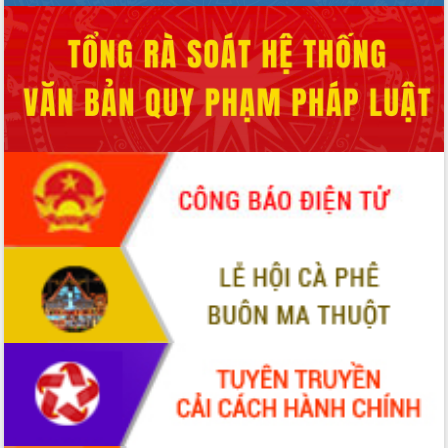
Triển khai đồng bộ đo đạc, lập hồ sơ
địa chính, hoàn thiện cơ sở dữ liệu đất
đai
Ứng dụng sinh trắc học - Bước tiến
trong hành trình chuyển đổi số tại Đắk
Lắk
Đắk Lắk nâng cao hiệu quả công tác
Đảng từ Sổ tay đảng viên điện tử
Đắk Lắk đẩy mạnh nuôi biển công
nghệ, hướng tới phát triển thủy sản
bền vững
Tập huấn nâng cao năng lực triển khai
chuyển đổi số cho cán bộ, công chức
cấp xã
Đắk Lắk phát động hưởng ứng Ngày
Quyền của người tiêu dùng Việt Nam
2026
Đẩy mạnh cải cách hành chính, quyết
tâm đạt được mục tiêu tăng trưởng
hai con số trong năm 2026
Tổ chức trang trọng Lễ hội Đền thờ