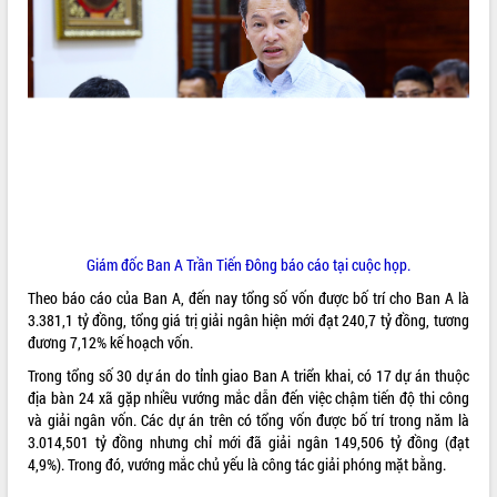
VIDEO
Loading the player...
Hội nghị UBND tỉnh Đắk Lắk thường kỳ
tháng 7/2026
Lễ truy tặng danh hiệu “Bà Mẹ Việt
Nam Anh hùng” và trao Huân chương
Lao động
UBND tỉnh Đắk Lắk triển khai nhiệm
vụ 6 tháng cuối năm 2026
Giám đốc Ban A Trần Tiến Đông báo cáo tại cuộc họp.
ALBUM ẢNH
Kỳ họp thứ Hai, Hội đồng nhân dân
Theo báo cáo của Ban A, đến nay tổng số vốn được bố trí cho Ban A là
tỉnh khóa XI quyết nghị nhiều nội dung
3.381,1 tỷ đồng, tổng giá trị giải ngân hiện mới đạt 240,7 tỷ đồng, tương
quan trọng
đương 7,12% kế hoạch vốn.
Bí thư Tỉnh ủy Lương Nguyễn Minh
Triết thăm, tặng quà người có công với
Trong tổng số 30 dự án do tỉnh giao Ban A triển khai, có 17 dự án thuộc
cách mạng
địa bàn 24 xã gặp nhiều vướng mắc dẫn đến việc chậm tiến độ thi công
và giải ngân vốn. Các dự án trên có tổng vốn được bố trí trong năm là
Rà soát, hoàn thiện hệ thống thiết chế
3.014,501 tỷ đồng nhưng chỉ mới đã giải ngân 149,506 tỷ đồng (đạt
văn hóa, thể thao đáp ứng yêu cầu
4,9%). Trong đó, vướng mắc chủ yếu là công tác giải phóng mặt bằng.
phát triển mới
Thường trực HĐND tỉnh Đắk Lắk gặp
LIÊN KẾT WEB