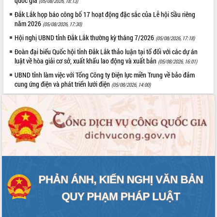
quốc gia
(05/08/2026, 18:13)
Đoàn đại biểu Quốc hội tỉnh Đắk Lắk
Đắk Lắk họp báo công bố 17 hoạt động đặc sắc của Lễ hội Sầu riêng
trao đổi thông tin trước Kỳ họp thứ
năm 2026
(05/08/2026, 17:30)
nhất, Quốc hội khóa XVI
Hội nghị UBND tỉnh Đắk Lắk thường kỳ tháng 7/2026
Quyết liệt cải cách hành chính, khơi
(05/08/2026, 17:18)
thông nguồn lực phát triển
Đoàn đại biểu Quốc hội tỉnh Đắk Lắk thảo luận tại tổ đối với các dự án
Nâng cao hiệu lực, hiệu quả HĐND
luật về hòa giải cơ sở, xuất khẩu lao động và xuất bản
(05/08/2026, 16:01)
tỉnh thông qua hiện đại hóa hành chính
UBND tỉnh làm việc với Tổng Công ty Điện lực miền Trung về bảo đảm
Xã Ea Phê gắn cải cách hành chính với
cung ứng điện và phát triển lưới điện
(05/08/2026, 14:00)
chuyển đổi số
Phó Chủ tịch Thường trực UBND tỉnh
Hồ Thị Nguyên Thảo làm việc tại Trung
tâm Phục vụ hành chính công xã Ea
Phê
Xây dựng nền hành chính số đồng
hành cùng nông dân dân, doanh nghiệp
Giai đoạn 2026-2030, Đắk Lắk phấn
đấu có 77% xã đạt chuẩn nông thôn
mới
Chuyển đổi số 'mở đường' cho nông
nghiệp Đắk Lắk tăng trưởng bứt phá