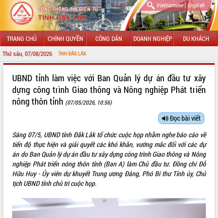
|
Vietnamese
English
TRANG CHỦ
CHÍNH QUYỀN
CÔNG DÂN
DOANH NGHIỆP
DU KHÁCH
Thứ sáu, 07/08/2026
CHÀ
GIỚI THIỆU
UBND tỉnh làm việc với Ban Quản lý dự án đầu tư xây
dựng công trình Giao thông và Nông nghiệp Phát triển
LÃNH ĐẠO UBND TỈNH
nông thôn tỉnh
(07/05/2026, 10:56)
TIN TỨC SỰ KIỆN
Đọc bài viết
SỞ, BAN, NGÀNH
Sáng 07/5, UBND tỉnh Đắk Lắk tổ chức cuộc họp nhằm nghe báo cáo về
tiến độ thực hiện và giải quyết các khó khăn, vướng mắc đối với các dự
UBND CÁC XÃ, PHƯỜNG
án do Ban Quản lý dự án đầu tư xây dựng công trình Giao thông và Nông
nghiệp Phát triển nông thôn tỉnh (Ban A) làm Chủ đầu tư. Đồng chí Đỗ
THÔNG TIN CHỈ ĐẠO ĐIỀU HÀNH
Hữu Huy - Ủy viên dự khuyết Trung ương Đảng, Phó Bí thư Tỉnh ủy, Chủ
tịch UBND tỉnh chủ trì cuộc họp.
HỆ THỐNG VĂN BẢN
VĂN BẢN HĐND TỈNH