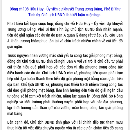
tại Trung tâm Phục vụ hành chính
Đồng chí Đỗ Hữu Huy - Ủy viên dự khuyết Trung ương Đảng, Phó Bí thư
công tỉnh
Tỉnh ủy, Chủ tịch UBND tỉnh kết luận cuộc họp.
Đắk Lắk: Tôn vinh 46 giải pháp tại Hội
thi Sáng tạo Kỹ thuật 2024 - 2025
Phát biểu kết luận cuộc họp, đồng chí Đỗ Hữu Huy - Ủy viên dự khuyết
Trung ương Đảng, Phó Bí thư Tỉnh ủy, Chủ tịch UBND tỉnh nhấn mạnh,
Đắk Lắk rà soát, điều chỉnh Đề án 190
tiến độ giải ngân các dự án do Ban A quản lý đang rất thấp. Yêu cầu Ban
về phát triển nuôi trồng thủy sản
A khẩn trương khắc phục tồn tại và chịu trách nhiệm chính về cái tiến độ
Phó Chủ tịch UBND tỉnh Đắk Lắk
giải ngân.
Trương Công Thái kiểm tra thực địa
Dự án cao tốc Khánh Hòa - Buôn Ma
Trước nguyên nhân vướng mắc chủ yếu là công tác giải phóng mặt bằng,
Thuột
đồng chí Chủ tịch UBND tỉnh đề nghị Ban A với vai trò là chủ đầu tư phải
cải thiện hiệu quả phối hợp với các đơn vị, địa phương trong công tác
Định vị cà phê Việt Nam như một “di
điều hành các dự án. Chủ tịch UBND các xã, phường liên quan phải trực
sản sống” trong dòng chảy toàn cầu
tiếp chỉ đạo hoàn thành theo tiến độ giải phóng mặt bằng các dự án trên
Xây dựng nông thôn mới: Nâng cao đời
địa bàn. Chủ tịch UBND xã, phường nào thiếu trách nhiệm trong công tác
sống người dân từ những mô hình thiết
chỉ đạo giải phóng mặt bằng, làm ảnh hưởng đến tiến độ giải ngân đầu
thực
tư công sẽ bị xem xét trách nhiệm, năng lực quản lý. Đồng thời, Sở Nông
Quyết liệt tháo gỡ vướng mắc, đẩy
nghiệp và Môi trường phải thường xuyên phối hợp với các địa phương,
nhanh tiến độ các dự án trọng điểm
kịp thời hướng dẫn tháo gỡ các vướng mắc trong công tác giải phóng
trong Khu kinh tế Nam Phú Yên
mặt bằng.
Hòn Yến phát triển du lịch gắn với bảo
Bên cạnh đó, Chủ tịch UBND tỉnh giao Sở Tài chính tiếp tục tham mưu
tồn biển
thực hiện tốt việc điều chuyển nguồn vốn từ các dự án chậm tiến độ sang