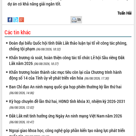
Lấy ý kiến điều chỉnh Quy hoạch tỉnh
dự án có khả năng giải ngân tốt.
Đắk Lắk thời kỳ 2021-2030, tầm nhìn
Tuấn Hải
đến năm 2050
In
Phát động chiến dịch 30 ngày đêm
giải phóng mặt bằng Tuyến đường bộ
Các tin khác
ven biển
Đắk Lắk nỗ lực thúc đẩy tăng trưởng
Đoàn đại biểu Quốc hội tỉnh Đắk Lắk thảo luận tại tổ về công tác phòng,
kinh tế từ 10% trở lên trong Quý
chống tội phạm
(06/08/2026, 18:32)
II/2026
Khẩn trương rà soát, hoàn thiện công tác tổ chức Lễ hội Sầu riêng Đắk
Đắk Lắk ký kết thỏa thuận hợp tác về
Lắk năm 2026
(06/08/2026, 18:27)
chuyển đổi số giai đoạn 2026 – 2030
Khẩn trương hoàn thành các mục tiêu còn lại của Chương trình hành
với Tập đoàn Bưu chính Viễn thông
động số 14 của Tỉnh ủy về phát triển văn hóa
(06/08/2026, 17:30)
Việt Nam
Ban Chỉ đạo An ninh mạng quốc gia họp phiên thường kỳ lần thứ hai
Thứ trưởng Bộ Y tế làm việc với tỉnh
Đắk Lắk về phát triển nhân lực y tế
(06/08/2026, 14:06)
cho trạm y tế cấp xã
Kỳ họp chuyên đề lần thứ hai, HĐND tỉnh khóa XI, nhiệm kỳ 2026-2031
Du lịch Đắk Lắk nâng tầm trải nghiệm
(06/08/2026, 12:02)
du khách thông qua Hệ thống cơ sở dữ
Đắk Lắk mít tinh hưởng ứng Ngày An ninh mạng Việt Nam năm 2026
liệu và Bản đồ số
(06/08/2026, 10:47)
Tập huấn ứng dụng trí tuệ nhân tạo (AI)
Ngoại giao khoa học, công nghệ góp phần kiến tạo năng lực phát triển
trong thương mại điện tử năm 2026