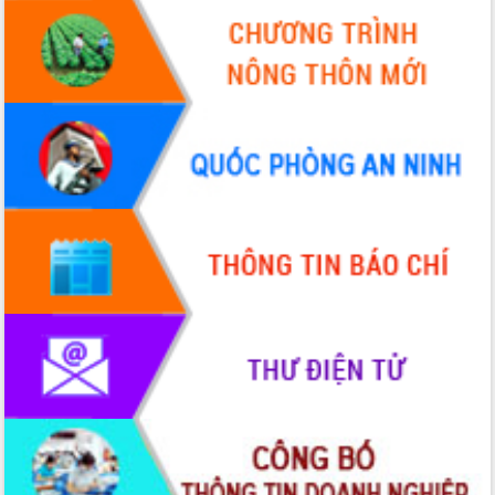
Lương Văn Chánh năm 2026
Phó Bí thư Tỉnh ủy Đắk Lắk Đỗ Hữu
Huy giữ chức Bí thư Đảng ủy Ủy Ban
Nhân dân tỉnh
Bệnh án điện tử thúc đẩy chuyển đổi
số y tế tại Đắk Lắk
Chuyển đổi số thư viện: Mở rộng
không gian tri thức trong thời đại số
Đánh giá, rút kinh nghiệm công tác tổ
chức diễn tập trước ngày bầu cử
Chương trình “Gặp gỡ hữu nghị –
Friendship Meeting New Year 2026”
Bầu cử Quốc hội và HĐND: Cử tri Đắk
Lắk gửi gắm niềm tin, kỳ vọng vào lá
phiếu
Đắk Lắk sẵn sàng các điều kiện cho
Ngày hội bầu cử đại biểu Quốc hội
khóa XVI và HĐND các cấp nhiệm kỳ
2026-2031
Đảm bảo cuộc bầu cử đại biểu Quốc