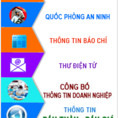
Hòn Yến phát triển du lịch gắn với bảo
tồn biển
Lấy ý kiến điều chỉnh Quy hoạch tỉnh
Đắk Lắk thời kỳ 2021-2030, tầm nhìn
đến năm 2050
Phát động chiến dịch 30 ngày đêm
giải phóng mặt bằng Tuyến đường bộ
ven biển
Đắk Lắk nỗ lực thúc đẩy tăng trưởng
kinh tế từ 10% trở lên trong Quý
II/2026
Đắk Lắk ký kết thỏa thuận hợp tác về
chuyển đổi số giai đoạn 2026 – 2030
với Tập đoàn Bưu chính Viễn thông
Việt Nam
Thứ trưởng Bộ Y tế làm việc với tỉnh
Đắk Lắk về phát triển nhân lực y tế
cho trạm y tế cấp xã
Du lịch Đắk Lắk nâng tầm trải nghiệm
du khách thông qua Hệ thống cơ sở dữ
liệu và Bản đồ số