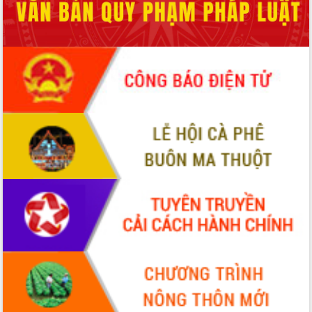
Tháo gỡ những vướng mắc, đẩy mạnh
công tác cải cách thủ tục hành chính
tại Trung tâm Phục vụ hành chính
công tỉnh
Đắk Lắk: Tôn vinh 46 giải pháp tại Hội
thi Sáng tạo Kỹ thuật 2024 - 2025
Đắk Lắk rà soát, điều chỉnh Đề án 190
về phát triển nuôi trồng thủy sản
Phó Chủ tịch UBND tỉnh Đắk Lắk
Trương Công Thái kiểm tra thực địa
Dự án cao tốc Khánh Hòa - Buôn Ma
Thuột
Định vị cà phê Việt Nam như một “di
sản sống” trong dòng chảy toàn cầu
Xây dựng nông thôn mới: Nâng cao đời
sống người dân từ những mô hình thiết
thực
Quyết liệt tháo gỡ vướng mắc, đẩy
nhanh tiến độ các dự án trọng điểm
trong Khu kinh tế Nam Phú Yên