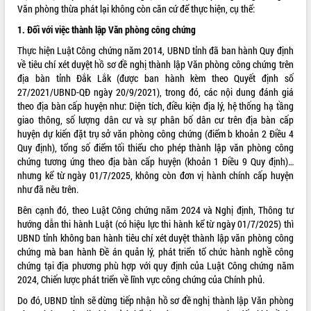
Văn phòng thừa phát lại không còn căn cứ để thực hiện, cụ thể:
ĐIỂM TIN VĂN BẢN
1. Đối với việc thành lập Văn phòng công chứng
QUY HOẠCH - KẾ HOẠCH
Thực hiện Luật Công chứng năm 2014, UBND tỉnh đã ban hành Quy định
về tiêu chí xét duyệt hồ sơ đề nghị thành lập Văn phòng công chứng trên
địa bàn tỉnh Đắk Lắk (được ban hành kèm theo Quyết định số
27/2021/UBND-QĐ ngày 20/9/2021), trong đó, các nội dung đánh giá
theo địa bàn cấp huyện như: Diện tích, điều kiện địa lý, hệ thống hạ tầng
giao thông, số lượng dân cư và sự phân bố dân cư trên địa bàn cấp
huyện dự kiến đặt trụ sở văn phòng công chứng (điểm b khoản 2 Điều 4
Quy định), tổng số điểm tối thiểu cho phép thành lập văn phòng công
chứng tương ứng theo địa bàn cấp huyện (khoản 1 Điều 9 Quy định)…
nhưng kể từ ngày 01/7/2025, không còn đơn vị hành chính cấp huyện
như đã nêu trên.
Bên cạnh đó, theo Luật Công chứng năm 2024 và Nghị định, Thông tư
hướng dẫn thi hành Luật (có hiệu lực thi hành kể từ ngày 01/7/2025) thì
UBND tỉnh không ban hành tiêu chí xét duyệt thành lập văn phòng công
chứng mà ban hành Đề án quản lý, phát triển tổ chức hành nghề công
chứng tại địa phương phù hợp với quy định của
Luật Công chứng
năm
2024, Chiến lược phát triển về lĩnh vực công chứng của Chính phủ.
Do đó, UBND tỉnh sẽ dừng tiếp nhận hồ sơ đề nghị thành lập Văn phòng