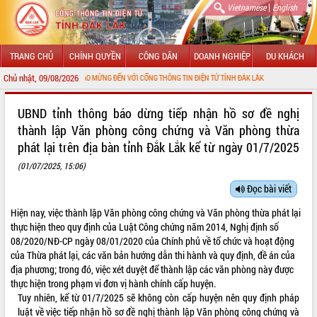
|
Vietnamese
English
TRANG CHỦ
CHÍNH QUYỀN
CÔNG DÂN
DOANH NGHIỆP
DU KHÁCH
Chủ nhật, 09/08/2026
CHÀO MỪNG ĐẾN VỚI CỔNG THÔNG TIN ĐIỆN TỬ TỈNH ĐẮK LẮK
GIỚI THIỆU
UBND tỉnh thông báo dừng tiếp nhận hồ sơ đề nghị
thành lập Văn phòng công chứng và Văn phòng thừa
LÃNH ĐẠO UBND TỈNH
phát lại trên địa bàn tỉnh Ðắk Lắk kể từ ngày 01/7/2025
TIN TỨC SỰ KIỆN
(01/07/2025, 15:06)
Đọc bài viết
SỞ, BAN, NGÀNH
Hiện nay, việc thành lập Văn phòng công chứng và Văn phòng thừa phát lại
UBND CÁC XÃ, PHƯỜNG
thực hiện theo quy định của Luật Công chứng năm 2014, Nghị định số
08/2020/NĐ-CP ngày 08/01/2020 của Chính phủ về tổ chức và hoạt động
THÔNG TIN CHỈ ĐẠO ĐIỀU HÀNH
của Thừa phát lại, các văn bản hướng dẫn thi hành và quy định, đề án của
địa phương; trong đó, việc xét duyệt để thành lập các văn phòng này được
HỆ THỐNG VĂN BẢN
thực hiện trong phạm vi đơn vị hành chính cấp huyện.
Tuy nhiên, kể từ 01/7/2025 sẽ không còn cấp huyện nên quy định pháp
VĂN BẢN HĐND TỈNH
luật về việc tiếp nhận hồ sơ đề nghị thành lập Văn phòng công chứng và