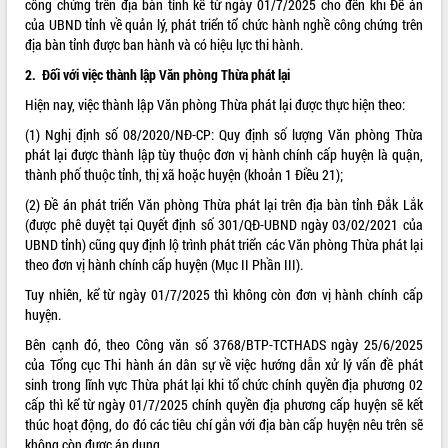
công chứng trên địa bàn tỉnh kể từ ngày 01/7/2025 cho đến khi Đề án
của UBND tỉnh về quản lý, phát triển tổ chức hành nghề công chứng trên
VIDEO
địa bàn tỉnh được ban hành và có hiệu lực thi hành.
Loading the player...
2.
Đối với việc thành lập Văn phòng Thừa phát lại
Khám bệnh, cấp phát thuốc miễn phí
Hiện nay, việc thành lập Văn phòng Thừa phát lại được thực hiện theo:
và tặng quà người dân xã Cư Pui
(1) Nghị định số 08/2020/NĐ-CP: Quy định số lượng Văn phòng Thừa
Hội nghị UBND tỉnh Đắk Lắk thường kỳ
phát lại được thành lập tùy thuộc đơn vị hành chính cấp huyện là quận,
tháng 7/2026
thành phố thuộc tỉnh, thị xã hoặc huyện (khoản 1 Điều 21);
Lễ truy tặng danh hiệu “Bà Mẹ Việt
(2) Đề án phát triển Văn phòng Thừa phát lại trên địa bàn tỉnh Đắk Lắk
Nam Anh hùng” và trao Huân chương
(được phê duyệt tại Quyết định số 301/QĐ-UBND ngày 03/02/2021 của
Lao động
UBND tỉnh) cũng quy định lộ trình phát triển các Văn phòng Thừa phát lại
ALBUM ẢNH
UBND tỉnh Đắk Lắk triển khai nhiệm
theo đơn vị hành chính cấp huyện (Mục II Phần III).
vụ 6 tháng cuối năm 2026
Tuy nhiên, kể từ ngày 01/7/2025 thì không còn đơn vị hành chính cấp
Kỳ họp thứ Hai, Hội đồng nhân dân
huyện.
tỉnh khóa XI quyết nghị nhiều nội dung
quan trọng
Bên cạnh đó, theo Công văn số 3768/BTP-TCTHADS ngày 25/6/2025
Bí thư Tỉnh ủy Lương Nguyễn Minh
của Tổng cục Thi hành án dân sự về việc hướng dẫn xử lý vấn đề phát
Triết thăm, tặng quà người có công với
sinh trong lĩnh vực Thừa phát lại khi tổ chức chính quyền địa phương 02
cách mạng
cấp thì kể từ ngày 01/7/2025 chính quyền địa phương cấp huyện sẽ kết
thúc hoạt động, do đó các tiêu chí gắn với địa bàn cấp huyện nêu trên sẽ
Rà soát, hoàn thiện hệ thống thiết chế
không còn được áp dụng.
văn hóa, thể thao đáp ứng yêu cầu
LIÊN KẾT WEB