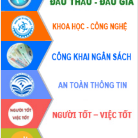
Tập huấn ứng dụng trí tuệ nhân tạo (AI)
trong thương mại điện tử năm 2026
Đoàn đại biểu Quốc hội tỉnh Đắk Lắk
trao đổi thông tin trước Kỳ họp thứ
nhất, Quốc hội khóa XVI
Quyết liệt cải cách hành chính, khơi
thông nguồn lực phát triển
Nâng cao hiệu lực, hiệu quả HĐND
tỉnh thông qua hiện đại hóa hành chính
Xã Ea Phê gắn cải cách hành chính với
chuyển đổi số
Phó Chủ tịch Thường trực UBND tỉnh
Hồ Thị Nguyên Thảo làm việc tại Trung
tâm Phục vụ hành chính công xã Ea
Phê
Xây dựng nền hành chính số đồng
hành cùng nông dân dân, doanh nghiệp
Giai đoạn 2026-2030, Đắk Lắk phấn
đấu có 77% xã đạt chuẩn nông thôn
mới