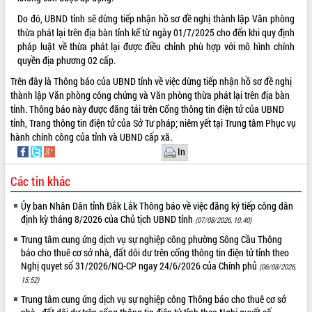
phát triển mới
Do đó, UBND tỉnh sẽ dừng tiếp nhận hồ sơ đề nghị thành lập Văn phòng
Thường trực HĐND tỉnh Đắk Lắk gặp
thừa phát lại trên địa bàn tỉnh kể từ ngày 01/7/2025 cho đến khi quy định
mặt Đoàn chuyên gia y tế TP. Hồ Chí
pháp luật về thừa phát lại được điều chỉnh phù hợp với mô hình chính
Minh
quyền địa phương 02 cấp.
THỐNG KÊ TRUY CẬP
Lễ truy điệu và an táng hài cốt liệt sĩ
Trên đây là Thông báo của UBND tỉnh về việc dừng tiếp nhận hồ sơ đề nghị
tại Nghĩa trang Liệt sĩ xã Sơn Hòa
Hôm nay:
12765
thành lập Văn phòng công chứng và Văn phòng thừa phát lại trên địa bàn
Bàn giải pháp tháo gỡ khó khăn trong
Tất cả:
66098433
tỉnh. Thông báo này được đăng tải trên Cổng thông tin điện tử của UBND
xuất khẩu sầu riêng và triển khai quy
tỉnh, Trang thông tin điện tử của Sở Tư pháp; niêm yết tại Trung tâm Phục vụ
định EUDR
hành chính công của tỉnh và UBND cấp xã.
In
Thứ trưởng Bộ Nông nghiệp và Môi
trường Nguyễn Hoàng Hiệp khảo sát
Các tin khác
vùng trồng và doanh nghiệp đóng gói
sầu riêng tại Đắk Lắk
Ủy ban Nhân Dân tỉnh Đắk Lắk Thông báo về việc đăng ký tiếp công dân
Trình diễn nghệ thuật chế biến các
định kỳ tháng 8/2026 của Chủ tịch UBND tỉnh
(07/08/2026, 10:40)
món ăn từ sầu riêng
Trung tâm cung ứng dịch vụ sự nghiệp công phường Sông Cầu Thông
Đắk Lắk công bố Quy hoạch và xúc
báo cho thuê cơ sở nhà, đất dôi dư trên cổng thông tin điện tử tỉnh theo
tiến đầu tư tỉnh
Nghị quyet số 31/2026/NQ-CP ngay 24/6/2026 của Chính phủ
(06/08/2026,
Ngành cá ngừ Đắk Lắk chủ động thích
15:52)
ứng để giữ vững thị trường xuất khẩu
Trung tâm cung ứng dịch vụ sự nghiệp công Thông báo cho thuê cơ sở
Diễn đàn Kinh tế tư nhân Việt Nam đột