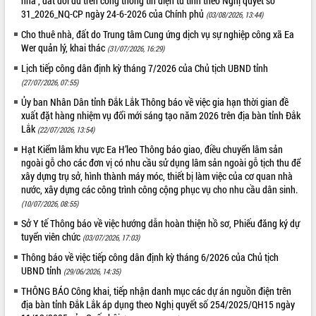
nhà , đất dôi dư trên cổng thông tin điện tử tỉnh theo Nghị quyết số
phá cơ chế - Hợp tác công tư
31_2026_NQ-CP ngày 24-6-2026 của Chính phủ
(03/08/2026, 13:44)
Đề án 06 tạo bước ngoặt đột phá trong
Cho thuê nhà, đất do Trung tâm Cung ứng dịch vụ sự nghiệp công xã Ea
cải cách hành chính tỉnh Đắk Lắk
Wer quản lý, khai thác
(31/07/2026, 16:29)
Kết nối tour, đẩy mạnh chuyển đổi số
Lịch tiếp công dân định kỳ tháng 7/2026 của Chủ tịch UBND tỉnh
để phát triển du lịch Đắk Lắk
(27/07/2026, 07:55)
Khởi động Dự án Đầu tư xây dựng hạ
Ủy ban Nhân Dân tỉnh Đắk Lắk Thông báo về việc gia hạn thời gian đề
tầng kỹ thuật Cụm công nghiệp Tân
xuất đặt hàng nhiệm vụ đổi mới sáng tạo năm 2026 trên địa bàn tỉnh Đắk
Tiến
Lắk
(22/07/2026, 13:54)
Gặp mặt các cơ quan báo chí nhân Kỷ
niệm 101 năm Ngày Báo chí Cách
Hạt Kiểm lâm khu vực Ea H’leo Thông báo giao, điều chuyển lâm sản
mạng Việt Nam
ngoài gỗ cho các đơn vị có nhu cầu sử dụng lâm sản ngoài gỗ tịch thu để
xây dựng trụ sở, hình thành máy móc, thiết bị làm việc của cơ quan nhà
Đắk Lắk sơ kết 4 năm triển khai thực
nước, xây dựng các công trình công cộng phục vụ cho nhu cầu dân sinh.
hiện Đề án 06 của Chính phủ
(10/07/2026, 08:55)
Họp báo thông tin về Hội nghị Công bố
Sở Y tế Thông báo về việc hướng dẫn hoàn thiện hồ sơ, Phiếu đăng ký dự
Quy hoạch và Xúc tiến đầu tư tỉnh Đắk
tuyển viên chức
(03/07/2026, 17:03)
Lắk
Thông báo về việc tiếp công dân định kỳ tháng 6/2026 của Chủ tịch
Khơi thông điểm nghẽn, đẩy nhanh
UBND tỉnh
giải ngân vốn khắc phục thiên tai
(29/06/2026, 14:35)
HĐND tỉnh thông qua điều chỉnh Quy
THÔNG BÁO Công khai, tiếp nhận danh mục các dự án nguồn điện trên
hoạch tỉnh thời kỳ 2021-2030
địa bàn tỉnh Đắk Lắk áp dụng theo Nghị quyết số 254/2025/QH15 ngày