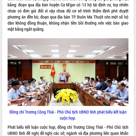
bằng: đoạn qua địa bàn huyện Cư M’gar có 13 hộ tái định cư, tuy nhiên
phát triển mới
chưa có đơn giá đất vì vậy chưa đủ cơ sở trình thẩm định phê duyệt
Thường trực HĐND tỉnh Đắk Lắk gặp
phương án đền bù; đoạn qua địa bàn TP. Buôn Ma Thuột còn một số hộ
mặt Đoàn chuyên gia y tế TP. Hồ Chí
dân không đồng thuận, không nhận tiền bồi thường nên việc bàn giao
Minh
mặt bằng ngắt quãng.
THỐNG KÊ TRUY CẬP
Lễ truy điệu và an táng hài cốt liệt sĩ
tại Nghĩa trang Liệt sĩ xã Sơn Hòa
Hôm nay:
9992
Bàn giải pháp tháo gỡ khó khăn trong
Tất cả:
66095660
xuất khẩu sầu riêng và triển khai quy
định EUDR
Thứ trưởng Bộ Nông nghiệp và Môi
trường Nguyễn Hoàng Hiệp khảo sát
vùng trồng và doanh nghiệp đóng gói
sầu riêng tại Đắk Lắk
Trình diễn nghệ thuật chế biến các
món ăn từ sầu riêng
Đắk Lắk công bố Quy hoạch và xúc
tiến đầu tư tỉnh
Đồng chí Trương Công Thái - Phó Chủ tịch UBND tỉnh phát biểu kết luận
cuộc họp.
Ngành cá ngừ Đắk Lắk chủ động thích
ứng để giữ vững thị trường xuất khẩu
Phát biểu kết luận cuộc họp, đồng chí Trương Công Thái - Phó Chủ tịch
Diễn đàn Kinh tế tư nhân Việt Nam đột
UBND tỉnh đề nghị đề nghị các sở, ngành và địa phương liên quan khẩn