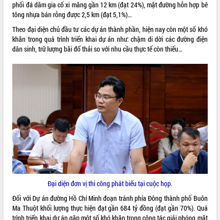
phối đá dăm gia cố xi măng gần 12 km (đạt 24%), mặt đường hỗn hợp bê
VIDEO
tông nhựa bán rỗng được 2,5 km (đạt 5,1%)…
Theo đại diện chủ đầu tư các dự án thành phần, hiện nay còn một số khó
Loading the player...
khăn trong quá trình triển khai dự án như: chậm di dời các đường điện
Khám bệnh, cấp phát thuốc miễn phí
dân sinh, trữ lượng bãi đổ thải so với nhu cầu thực tế còn thiếu…
và tặng quà người dân xã Cư Pui
Hội nghị UBND tỉnh Đắk Lắk thường kỳ
tháng 7/2026
Lễ truy tặng danh hiệu “Bà Mẹ Việt
Nam Anh hùng” và trao Huân chương
Lao động
ALBUM ẢNH
UBND tỉnh Đắk Lắk triển khai nhiệm
vụ 6 tháng cuối năm 2026
Kỳ họp thứ Hai, Hội đồng nhân dân
tỉnh khóa XI quyết nghị nhiều nội dung
quan trọng
Bí thư Tỉnh ủy Lương Nguyễn Minh
Đại diện đơn vị thi công phát biểu tại cuộc họp.
Triết thăm, tặng quà người có công với
cách mạng
Đối với Dự án đường Hồ Chí Minh đoạn tránh phía Đông thành phố Buôn
Ma Thuột khối lượng thực hiện đạt gần 684 tỷ đồng (đạt gần 70%). Quá
Rà soát, hoàn thiện hệ thống thiết chế
trình triển khai dự án gặp một số khó khăn trong công tác giải phóng mặt
văn hóa, thể thao đáp ứng yêu cầu
LIÊN KẾT WEB