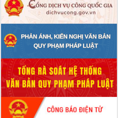
Tháo gỡ những vướng mắc, đẩy mạnh
công tác cải cách thủ tục hành chính
tại Trung tâm Phục vụ hành chính
công tỉnh
Đắk Lắk: Tôn vinh 46 giải pháp tại Hội
thi Sáng tạo Kỹ thuật 2024 - 2025
Đắk Lắk rà soát, điều chỉnh Đề án 190
về phát triển nuôi trồng thủy sản
Phó Chủ tịch UBND tỉnh Đắk Lắk
Trương Công Thái kiểm tra thực địa
Dự án cao tốc Khánh Hòa - Buôn Ma
Thuột
Định vị cà phê Việt Nam như một “di
sản sống” trong dòng chảy toàn cầu
Xây dựng nông thôn mới: Nâng cao đời
sống người dân từ những mô hình thiết
thực
Quyết liệt tháo gỡ vướng mắc, đẩy
nhanh tiến độ các dự án trọng điểm
trong Khu kinh tế Nam Phú Yên