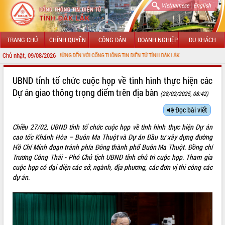
|
Vietnamese
English
TRANG CHỦ
CHÍNH QUYỀN
CÔNG DÂN
DOANH NGHIỆP
DU KHÁCH
Chủ nhật, 09/08/2026
CHÀO MỪNG ĐẾN VỚI CỔNG THÔNG TIN ĐIỆN TỬ TỈNH ĐẮK LẮK
GIỚI THIỆU
UBND tỉnh tổ chức cuộc họp về tình hình thực hiện các
Dự án giao thông trọng điểm trên địa bàn
(28/02/2025, 08:42)
LÃNH ĐẠO UBND TỈNH
Đọc bài viết
TIN TỨC SỰ KIỆN
Chiều 27/02, UBND tỉnh tổ chức cuộc họp về tình hình thực hiện Dự án
SỞ, BAN, NGÀNH
cao tốc Khánh Hòa – Buôn Ma Thuột và Dự án Đầu tư xây dựng đường
Hồ Chí Minh đoạn tránh phía Đông thành phố Buôn Ma Thuột. Đồng chí
UBND CÁC XÃ, PHƯỜNG
Trương Công Thái - Phó Chủ tịch UBND tỉnh chủ trì cuộc họp. Tham gia
cuộc họp có đại diện các sở, ngành, địa phương, các đơn vị thi công các
dự án.
THÔNG TIN CHỈ ĐẠO ĐIỀU HÀNH
HỆ THỐNG VĂN BẢN
VĂN BẢN HĐND TỈNH