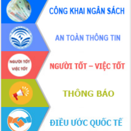
Chuyển đổi số 'mở đường' cho nông
nghiệp Đắk Lắk tăng trưởng bứt phá
Triển khai đồng bộ đo đạc, lập hồ sơ
địa chính, hoàn thiện cơ sở dữ liệu đất
đai
Ứng dụng sinh trắc học - Bước tiến
trong hành trình chuyển đổi số tại Đắk
Lắk
Đắk Lắk nâng cao hiệu quả công tác
Đảng từ Sổ tay đảng viên điện tử
Đắk Lắk đẩy mạnh nuôi biển công
nghệ, hướng tới phát triển thủy sản
bền vững
Tập huấn nâng cao năng lực triển khai
chuyển đổi số cho cán bộ, công chức
cấp xã
Đắk Lắk phát động hưởng ứng Ngày
Quyền của người tiêu dùng Việt Nam
2026
Đẩy mạnh cải cách hành chính, quyết
tâm đạt được mục tiêu tăng trưởng