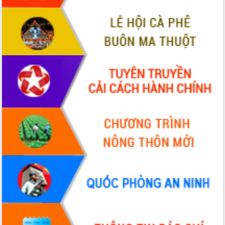
Hòn Yến phát triển du lịch gắn với bảo
tồn biển
Lấy ý kiến điều chỉnh Quy hoạch tỉnh
Đắk Lắk thời kỳ 2021-2030, tầm nhìn
đến năm 2050
Phát động chiến dịch 30 ngày đêm
giải phóng mặt bằng Tuyến đường bộ
ven biển
Đắk Lắk nỗ lực thúc đẩy tăng trưởng
kinh tế từ 10% trở lên trong Quý
II/2026
Đắk Lắk ký kết thỏa thuận hợp tác về
chuyển đổi số giai đoạn 2026 – 2030
với Tập đoàn Bưu chính Viễn thông
Việt Nam
Thứ trưởng Bộ Y tế làm việc với tỉnh
Đắk Lắk về phát triển nhân lực y tế
cho trạm y tế cấp xã
Du lịch Đắk Lắk nâng tầm trải nghiệm
du khách thông qua Hệ thống cơ sở dữ
liệu và Bản đồ số