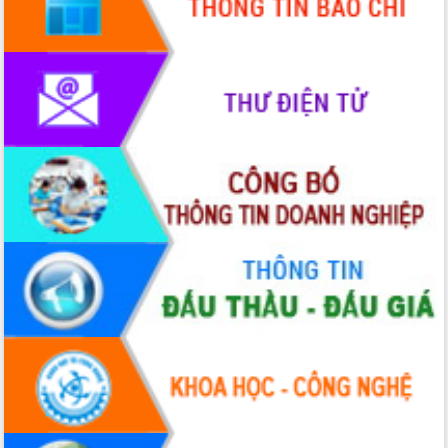
Tập huấn ứng dụng trí tuệ nhân tạo (AI)
trong thương mại điện tử năm 2026
Đoàn đại biểu Quốc hội tỉnh Đắk Lắk
trao đổi thông tin trước Kỳ họp thứ
nhất, Quốc hội khóa XVI
Quyết liệt cải cách hành chính, khơi
thông nguồn lực phát triển
Nâng cao hiệu lực, hiệu quả HĐND
tỉnh thông qua hiện đại hóa hành chính
Xã Ea Phê gắn cải cách hành chính với
chuyển đổi số
Phó Chủ tịch Thường trực UBND tỉnh
Hồ Thị Nguyên Thảo làm việc tại Trung
tâm Phục vụ hành chính công xã Ea
Phê
Xây dựng nền hành chính số đồng
hành cùng nông dân dân, doanh nghiệp
Giai đoạn 2026-2030, Đắk Lắk phấn
đấu có 77% xã đạt chuẩn nông thôn
mới