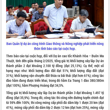
ĐIỂM TIN VĂN BẢN
QUY HOẠCH - KẾ HOẠCH
Ban Quản lý dự án công trình Giao thông và Nông nghiệp phát triển nông
thôn tỉnh báo cáo tại cuộc họp.
Theo báo cáo tại cuộc họp, đối với Dự án cao tốc Khánh Hòa – Buôn Ma
Thuột, tính đến giữa tháng 2/2025, tổng giá trị khối lượng xây lắp Dự án
thành phần 2 đạt khoảng 2.100 tỷ đồng (đạt 25,13%). Cụ thể, một số
hạng mục như: khối lượng đào đất đạt 51%; khối lượng đắp đất (đạt
31%); khối lượng vận chuyển đất thừa ra bãi thải (đạt hơn 61%); công tác
đào hầm đang được triển khai, trong đó hầm Ea Trang 1 đào 380/380m
(đạt 100%), hầm Phượng Hoàng đạt 34,5%.
Tổng giá trị khối lượng xây lắp Dự án thành phần 3 đạt khoảng 1.497 tỷ
đồng (đạt 35,9%). Trong đó, công tác thi công nền đường tuyến chính đạt
từ 59% đến 100%; thi công móng cấp phối đá dăm lớp 1 được 20 km (đạt
41%), móng cấp phối đá dắm lớp 2 được 12 km (đạt hơn 25%), móng cấp