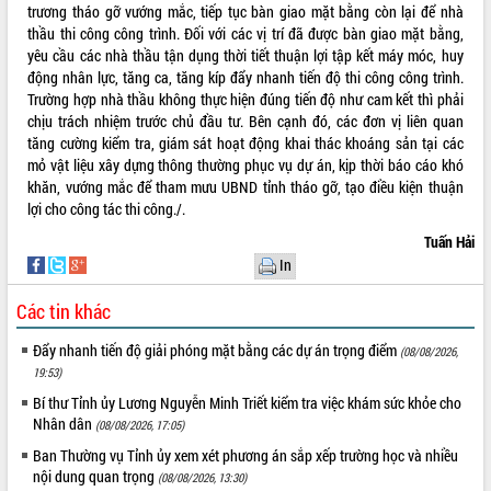
phá cơ chế - Hợp tác công tư
trương tháo gỡ vướng mắc, tiếp tục bàn giao mặt bằng còn lại để nhà
thầu thi công công trình. Đối với các vị trí đã được bàn giao mặt bằng,
Đề án 06 tạo bước ngoặt đột phá trong
yêu cầu các nhà thầu tận dụng thời tiết thuận lợi tập kết máy móc, huy
cải cách hành chính tỉnh Đắk Lắk
động nhân lực, tăng ca, tăng kíp đẩy nhanh tiến độ thi công công trình.
Kết nối tour, đẩy mạnh chuyển đổi số
Trường hợp nhà thầu không thực hiện đúng tiến độ như cam kết thì phải
để phát triển du lịch Đắk Lắk
chịu trách nhiệm trước chủ đầu tư. Bên cạnh đó, các đơn vị liên quan
Khởi động Dự án Đầu tư xây dựng hạ
tăng cường kiểm tra, giám sát hoạt động khai thác khoáng sản tại các
tầng kỹ thuật Cụm công nghiệp Tân
mỏ vật liệu xây dựng thông thường phục vụ dự án, kịp thời báo cáo khó
Tiến
khăn, vướng mắc để tham mưu UBND tỉnh tháo gỡ, tạo điều kiện thuận
Gặp mặt các cơ quan báo chí nhân Kỷ
lợi cho công tác thi công./.
niệm 101 năm Ngày Báo chí Cách
Tuấn Hải
mạng Việt Nam
In
Đắk Lắk sơ kết 4 năm triển khai thực
hiện Đề án 06 của Chính phủ
Các tin khác
Họp báo thông tin về Hội nghị Công bố
Đẩy nhanh tiến độ giải phóng mặt bằng các dự án trọng điểm
Quy hoạch và Xúc tiến đầu tư tỉnh Đắk
(08/08/2026,
Lắk
19:53)
Khơi thông điểm nghẽn, đẩy nhanh
Bí thư Tỉnh ủy Lương Nguyễn Minh Triết kiểm tra việc khám sức khỏe cho
giải ngân vốn khắc phục thiên tai
Nhân dân
(08/08/2026, 17:05)
HĐND tỉnh thông qua điều chỉnh Quy
Ban Thường vụ Tỉnh ủy xem xét phương án sắp xếp trường học và nhiều
hoạch tỉnh thời kỳ 2021-2030
nội dung quan trọng
(08/08/2026, 13:30)