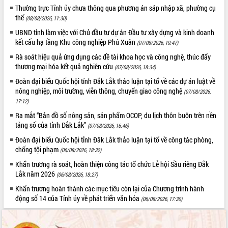
Hội thảo góp ý hồ sơ điều chỉnh quy
Thường trực Tỉnh ủy chưa thông qua phương án sáp nhập xã, phường cụ
hoạch tỉnh Đắk Lắk thời kỳ 2021-2030,
thể
(08/08/2026, 11:30)
tầm nhìn đến năm 2050
UBND tỉnh làm việc với Chủ đầu tư dự án Đầu tư xây dựng và kinh doanh
Nâng cao hiệu quả hoạt động của các
kết cấu hạ tầng Khu công nghiệp Phú Xuân
(07/08/2026, 19:47)
doanh nghiệp nhà nước
Rà soát hiệu quả ứng dụng các đề tài khoa học và công nghệ, thúc đẩy
Hội nghị triển khai kết nối mạng
thương mại hóa kết quả nghiên cứu
(07/08/2026, 18:34)
truyền số liệu chuyên dùng phục vụ cơ
quan Đảng, Nhà nước
Đoàn đại biểu Quốc hội tỉnh Đắk Lắk thảo luận tại tổ về các dự án luật về
nông nghiệp, môi trường, viễn thông, chuyển giao công nghệ
(07/08/2026,
Lễ phát động chuỗi hoạt động chung
17:12)
tay làm sạch môi trường
Ra mắt “Bản đồ số nông sản, sản phẩm OCOP, du lịch thôn buôn trên nền
Xã Ea Kar bước chuyển mình trong
tảng số của tỉnh Đắk Lắk”
công tác cải cách hành chính mô hình
(07/08/2026, 16:46)
mới
Đoàn đại biểu Quốc hội tỉnh Đắk Lắk thảo luận tại tổ về công tác phòng,
UBND tỉnh họp báo định kỳ tháng 4
chống tội phạm
(06/08/2026, 18:32)
năm 2026
Khẩn trương rà soát, hoàn thiện công tác tổ chức Lễ hội Sầu riêng Đắk
Hội thảo khoa học “Giải pháp thúc đẩy
Lắk năm 2026
(06/08/2026, 18:27)
phát triển nền kinh tế xanh tại tỉnh
Khẩn trương hoàn thành các mục tiêu còn lại của Chương trình hành
Đắk Lắk”
động số 14 của Tỉnh ủy về phát triển văn hóa
(06/08/2026, 17:30)
Tăng cường giám sát, đôn đốc thực
hiện nhiệm vụ quản lý tài sản công
hàng tuần