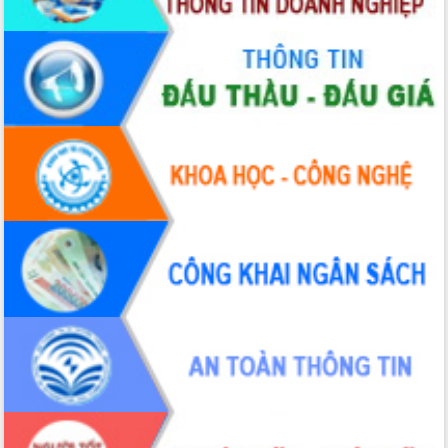
Chuyển đổi số 'mở đường' cho nông
nghiệp Đắk Lắk tăng trưởng bứt phá
Triển khai đồng bộ đo đạc, lập hồ sơ
địa chính, hoàn thiện cơ sở dữ liệu đất
đai
Ứng dụng sinh trắc học - Bước tiến
trong hành trình chuyển đổi số tại Đắk
Lắk
Đắk Lắk nâng cao hiệu quả công tác
Đảng từ Sổ tay đảng viên điện tử
Đắk Lắk đẩy mạnh nuôi biển công
nghệ, hướng tới phát triển thủy sản
bền vững
Tập huấn nâng cao năng lực triển khai
chuyển đổi số cho cán bộ, công chức
cấp xã
Đắk Lắk phát động hưởng ứng Ngày
Quyền của người tiêu dùng Việt Nam
2026
Đẩy mạnh cải cách hành chính, quyết
tâm đạt được mục tiêu tăng trưởng