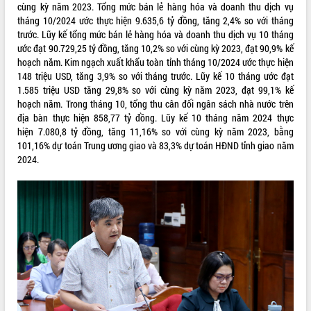
cùng kỳ năm 2023. Tổng mức bán lẻ hàng hóa và doanh thu dịch vụ
VIDEO
tháng 10/2024 ước thực hiện 9.635,6 tỷ đồng, tăng 2,4% so với tháng
trước. Lũy kế tổng mức bán lẻ hàng hóa và doanh thu dịch vụ 10 tháng
Loading the player...
ước đạt 90.729,25 tỷ đồng, tăng 10,2% so với cùng kỳ 2023, đạt 90,9% kế
hoạch năm. Kim ngạch xuất khẩu toàn tỉnh tháng 10/2024 ước thực hiện
Khám bệnh, cấp phát thuốc miễn phí
148 triệu USD, tăng 3,9% so với tháng trước. Lũy kế 10 tháng ước đạt
và tặng quà người dân xã Cư Pui
1.585 triệu USD tăng 29,8% so với cùng kỳ năm 2023, đạt 99,1% kế
Hội nghị UBND tỉnh Đắk Lắk thường kỳ
hoạch năm. Trong tháng 10, tổng thu cân đối ngân sách nhà nước trên
tháng 7/2026
địa bàn thực hiện 858,77 tỷ đồng. Lũy kế 10 tháng năm 2024 thực
Lễ truy tặng danh hiệu “Bà Mẹ Việt
hiện 7.080,8 tỷ đồng, tăng 11,16% so với cùng kỳ năm 2023, bằng
Nam Anh hùng” và trao Huân chương
101,16% dự toán Trung ương giao và 83,3% dự toán HĐND tỉnh giao năm
Lao động
2024.
ALBUM ẢNH
UBND tỉnh Đắk Lắk triển khai nhiệm
vụ 6 tháng cuối năm 2026
Kỳ họp thứ Hai, Hội đồng nhân dân
tỉnh khóa XI quyết nghị nhiều nội dung
quan trọng
Bí thư Tỉnh ủy Lương Nguyễn Minh
Triết thăm, tặng quà người có công với
cách mạng
Rà soát, hoàn thiện hệ thống thiết chế
văn hóa, thể thao đáp ứng yêu cầu
LIÊN KẾT WEB