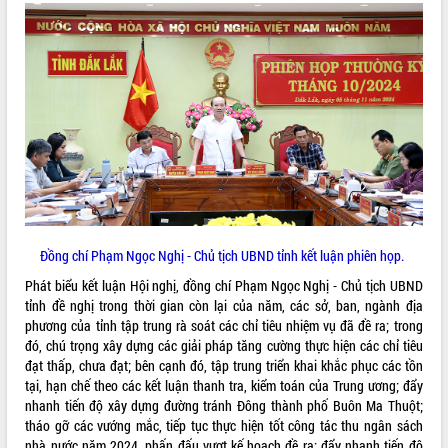
phá cơ chế - Hợp tác công tư
Đề án 06 tạo bước ngoặt đột phá trong
cải cách hành chính tỉnh Đắk Lắk
Kết nối tour, đẩy mạnh chuyển đổi số
để phát triển du lịch Đắk Lắk
Khởi động Dự án Đầu tư xây dựng hạ
tầng kỹ thuật Cụm công nghiệp Tân
Tiến
Gặp mặt các cơ quan báo chí nhân Kỷ
niệm 101 năm Ngày Báo chí Cách
mạng Việt Nam
Đồng chí Phạm Ngọc Nghị - Chủ tịch UBND tỉnh kết luận phiên họp.
Đắk Lắk sơ kết 4 năm triển khai thực
hiện Đề án 06 của Chính phủ
Phát biểu kết luận Hội nghị, đồng chí Phạm Ngọc Nghị - Chủ tịch UBND
Họp báo thông tin về Hội nghị Công bố
tỉnh đề nghị trong thời gian còn lại của năm, các sở, ban, ngành địa
Quy hoạch và Xúc tiến đầu tư tỉnh Đắk
phương của tỉnh tập trung rà soát các chỉ tiêu nhiệm vụ đã đề ra; trong
Lắk
đó, chú trọng xây dựng các giải pháp tăng cường thực hiện các chỉ tiêu
đạt thấp, chưa đạt; bên cạnh đó, tập trung triển khai khắc phục các tồn
Khơi thông điểm nghẽn, đẩy nhanh
tại, hạn chế theo các kết luận thanh tra, kiểm toán của Trung ương; đẩy
giải ngân vốn khắc phục thiên tai
nhanh tiến độ xây dựng đường tránh Đông thành phố Buôn Ma Thuột;
HĐND tỉnh thông qua điều chỉnh Quy
tháo gỡ các vướng mắc, tiếp tục thực hiện tốt công tác thu ngân sách
hoạch tỉnh thời kỳ 2021-2030
nhà nước năm 2024, phấn đấu vượt kế hoạch đề ra; đẩy nhanh tiến độ