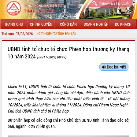
|
Vietnamese
English
TRANG CHỦ
CHÍNH QUYỀN
CÔNG DÂN
DOANH NGHIỆP
DU KHÁCH
Thứ sáu, 07/08/2026
ỚI CỔNG THÔNG TIN ĐIỆN TỬ TỈNH ĐẮK LẮK
GIỚI THIỆU
UBND tỉnh tổ chức tổ chức Phiên họp thường kỳ tháng
10 năm 2024
(06/11/2024, 08:47)
LÃNH ĐẠO UBND TỈNH
Đọc bài viết
TIN TỨC SỰ KIỆN
SỞ, BAN, NGÀNH
Chiều 5/11, UBND tỉnh tổ chức tổ chức Phiên họp thường kỳ tháng 10
năm 2024 nhằm đánh giá công tác chỉ đạo, điều hành của UBND tỉnh
UBND CÁC XÃ, PHƯỜNG
trong quá trình thực hiện các chỉ tiêu phát triển kinh tế - xã hội tháng
10/2024, triển khai nhiệm vụ tháng 11/2024. Đồng chí Phạm Ngọc Nghị -
THÔNG TIN CHỈ ĐẠO ĐIỀU HÀNH
Chủ tịch UBND tỉnh chủ trì Phiên họp.
Dự phiên họp có các đồng chí Phó Chủ tịch UBND tỉnh; lãnh đạo các sở,
HỆ THỐNG VĂN BẢN
ban, ngành, đơn vị liên quan.
VĂN BẢN HĐND TỈNH