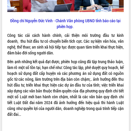
phát triển mới
Thường trực HĐND tỉnh Đắk Lắk gặp
mặt Đoàn chuyên gia y tế TP. Hồ Chí
Đồng chí Nguyễn Đức Vinh - Chánh Văn phòng UBND tỉnh báo cáo tại
Minh
phiên họp.
THỐNG KÊ TRUY CẬP
Lễ truy điệu và an táng hài cốt liệt sĩ
Công tác cải cách hành chính, cải thiện môi trường đầu tư kinh
tại Nghĩa trang Liệt sĩ xã Sơn Hòa
Hôm nay:
23003
doanh, thu hút đầu tư có chuyển biến tích cực. Các sự kiện văn hóa, văn
Bàn giải pháp tháo gỡ khó khăn trong
Tất cả:
66035743
nghệ, thể thao; an sinh xã hội tiếp tục được quan tâm triển khai thực hiện,
xuất khẩu sầu riêng và triển khai quy
đảm bảo đời sống người dân.
định EUDR
Bên ạnh những kết quả đạt được, phiên họp cũng đã tập trung thảo luận,
Thứ trưởng Bộ Nông nghiệp và Môi
làm rõ một số tồn tại, hạn chế như: Công tác lập, phê duyệt quy hoạch, kế
trường Nguyễn Hoàng Hiệp khảo sát
hoạch sử dụng đất cấp huyện và các phương án sử dụng đất có nguồn
vùng trồng và doanh nghiệp đóng gói
gốc từ các nông, lâm trường trên địa bàn còn chậm;.. ảnh hưởng đến thu
sầu riêng tại Đắk Lắk
hút đầu tư, triển khai thực hiện các dự án đầu tư của tỉnh; việc triển khai
Trình diễn nghệ thuật chế biến các
xây dựng các văn bản thuộc thẩm quyền của địa phương quy định chi tiết
món ăn từ sầu riêng
một số Luật mới ban hành còn chậm, nhất là các văn bản quy định chi
Đắk Lắk công bố Quy hoạch và xúc
tiết Luật Đất đai năm 2024 đã ảnh hưởng đến hiệu quả thi hành Luật
tiến đầu tư tỉnh
cũng như quyền lợi của người dân, doanh nghiệp trong quá trình tiếp cận
đất đai...
Ngành cá ngừ Đắk Lắk chủ động thích
ứng để giữ vững thị trường xuất khẩu
Diễn đàn Kinh tế tư nhân Việt Nam đột