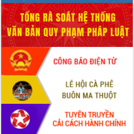
Hòn Yến phát triển du lịch gắn với bảo
tồn biển
Lấy ý kiến điều chỉnh Quy hoạch tỉnh
Đắk Lắk thời kỳ 2021-2030, tầm nhìn
đến năm 2050
Phát động chiến dịch 30 ngày đêm
giải phóng mặt bằng Tuyến đường bộ
ven biển
Đắk Lắk nỗ lực thúc đẩy tăng trưởng
kinh tế từ 10% trở lên trong Quý
II/2026
Đắk Lắk ký kết thỏa thuận hợp tác về
chuyển đổi số giai đoạn 2026 – 2030
với Tập đoàn Bưu chính Viễn thông
Việt Nam
Thứ trưởng Bộ Y tế làm việc với tỉnh
Đắk Lắk về phát triển nhân lực y tế
cho trạm y tế cấp xã
Du lịch Đắk Lắk nâng tầm trải nghiệm
du khách thông qua Hệ thống cơ sở dữ
liệu và Bản đồ số