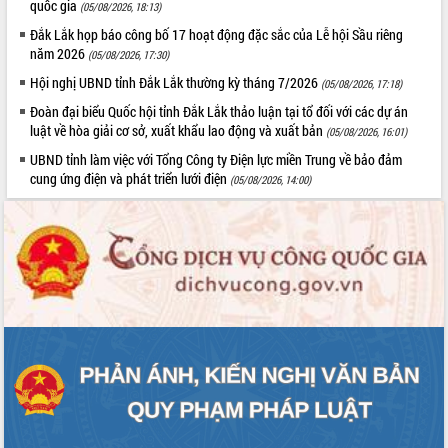
quốc gia
(05/08/2026, 18:13)
Tháo gỡ những vướng mắc, đẩy mạnh
Đắk Lắk họp báo công bố 17 hoạt động đặc sắc của Lễ hội Sầu riêng
công tác cải cách thủ tục hành chính
năm 2026
(05/08/2026, 17:30)
tại Trung tâm Phục vụ hành chính
công tỉnh
Hội nghị UBND tỉnh Đắk Lắk thường kỳ tháng 7/2026
(05/08/2026, 17:18)
Đắk Lắk: Tôn vinh 46 giải pháp tại Hội
Đoàn đại biểu Quốc hội tỉnh Đắk Lắk thảo luận tại tổ đối với các dự án
thi Sáng tạo Kỹ thuật 2024 - 2025
luật về hòa giải cơ sở, xuất khẩu lao động và xuất bản
(05/08/2026, 16:01)
Đắk Lắk rà soát, điều chỉnh Đề án 190
UBND tỉnh làm việc với Tổng Công ty Điện lực miền Trung về bảo đảm
về phát triển nuôi trồng thủy sản
cung ứng điện và phát triển lưới điện
(05/08/2026, 14:00)
Phó Chủ tịch UBND tỉnh Đắk Lắk
Trương Công Thái kiểm tra thực địa
Dự án cao tốc Khánh Hòa - Buôn Ma
Thuột
Định vị cà phê Việt Nam như một “di
sản sống” trong dòng chảy toàn cầu
Xây dựng nông thôn mới: Nâng cao đời
sống người dân từ những mô hình thiết
thực
Quyết liệt tháo gỡ vướng mắc, đẩy
nhanh tiến độ các dự án trọng điểm
trong Khu kinh tế Nam Phú Yên