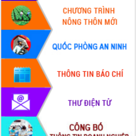
Tập huấn ứng dụng trí tuệ nhân tạo (AI)
trong thương mại điện tử năm 2026
Đoàn đại biểu Quốc hội tỉnh Đắk Lắk
trao đổi thông tin trước Kỳ họp thứ
nhất, Quốc hội khóa XVI
Quyết liệt cải cách hành chính, khơi
thông nguồn lực phát triển
Nâng cao hiệu lực, hiệu quả HĐND
tỉnh thông qua hiện đại hóa hành chính
Xã Ea Phê gắn cải cách hành chính với
chuyển đổi số
Phó Chủ tịch Thường trực UBND tỉnh
Hồ Thị Nguyên Thảo làm việc tại Trung
tâm Phục vụ hành chính công xã Ea
Phê
Xây dựng nền hành chính số đồng
hành cùng nông dân dân, doanh nghiệp
Giai đoạn 2026-2030, Đắk Lắk phấn
đấu có 77% xã đạt chuẩn nông thôn
mới