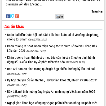
Hội thảo góp ý hồ sơ điều chỉnh quy
giải ngân vốn đầu tư công ...
hoạch tỉnh Đắk Lắk thời kỳ 2021-2030,
Tuấn Hải
tầm nhìn đến năm 2050
In
Nâng cao hiệu quả hoạt động của các
doanh nghiệp nhà nước
Các tin khác
Hội nghị triển khai kết nối mạng
truyền số liệu chuyên dùng phục vụ cơ
Đoàn đại biểu Quốc hội tỉnh Đắk Lắk thảo luận tại tổ về công tác phòng,
quan Đảng, Nhà nước
chống tội phạm
(06/08/2026, 18:32)
Lễ phát động chuỗi hoạt động chung
Khẩn trương rà soát, hoàn thiện công tác tổ chức Lễ hội Sầu riêng Đắk
tay làm sạch môi trường
Lắk năm 2026
(06/08/2026, 18:27)
Xã Ea Kar bước chuyển mình trong
Khẩn trương hoàn thành các mục tiêu còn lại của Chương trình hành
công tác cải cách hành chính mô hình
động số 14 của Tỉnh ủy về phát triển văn hóa
(06/08/2026, 17:30)
mới
Ban Chỉ đạo An ninh mạng quốc gia họp phiên thường kỳ lần thứ hai
UBND tỉnh họp báo định kỳ tháng 4
(06/08/2026, 14:06)
năm 2026
Hội thảo khoa học “Giải pháp thúc đẩy
Kỳ họp chuyên đề lần thứ hai, HĐND tỉnh khóa XI, nhiệm kỳ 2026-2031
phát triển nền kinh tế xanh tại tỉnh
(06/08/2026, 12:02)
Đắk Lắk”
Đắk Lắk mít tinh hưởng ứng Ngày An ninh mạng Việt Nam năm 2026
Tăng cường giám sát, đôn đốc thực
(06/08/2026, 10:47)
hiện nhiệm vụ quản lý tài sản công
Ngoại giao khoa học, công nghệ góp phần kiến tạo năng lực phát triển
hàng tuần