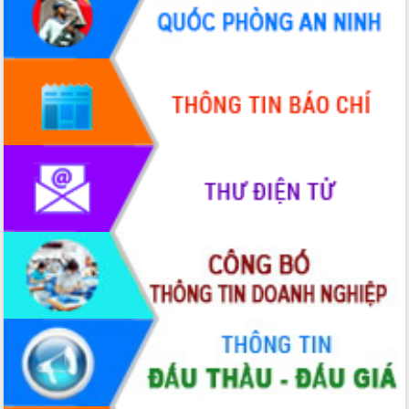
Tập huấn nâng cao năng lực triển khai
chuyển đổi số cho cán bộ, công chức
cấp xã
Đắk Lắk phát động hưởng ứng Ngày
Quyền của người tiêu dùng Việt Nam
2026
Đẩy mạnh cải cách hành chính, quyết
tâm đạt được mục tiêu tăng trưởng
hai con số trong năm 2026
Tổ chức trang trọng Lễ hội Đền thờ
Lương Văn Chánh năm 2026
Phó Bí thư Tỉnh ủy Đắk Lắk Đỗ Hữu
Huy giữ chức Bí thư Đảng ủy Ủy Ban
Nhân dân tỉnh
Bệnh án điện tử thúc đẩy chuyển đổi
số y tế tại Đắk Lắk
Chuyển đổi số thư viện: Mở rộng
không gian tri thức trong thời đại số
Đánh giá, rút kinh nghiệm công tác tổ
chức diễn tập trước ngày bầu cử