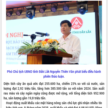
Kỳ họp thứ Hai, Hội đồng nhân dân
tỉnh khóa XI quyết nghị nhiều nội dung
quan trọng
Bí thư Tỉnh ủy Lương Nguyễn Minh
Triết thăm, tặng quà người có công với
cách mạng
LIÊN KẾT WEB
Rà soát, hoàn thiện hệ thống thiết chế
văn hóa, thể thao đáp ứng yêu cầu
phát triển mới
Thường trực HĐND tỉnh Đắk Lắk gặp
THỐNG KÊ TRUY CẬP
mặt Đoàn chuyên gia y tế TP. Hồ Chí
Minh
Hôm nay:
22499
Lễ truy điệu và an táng hài cốt liệt sĩ
Tất cả:
66108167
Phó Chủ tịch UBND tỉnh Đắk Lắk Nguyễn Thiên Văn phát biểu điều hành
tại Nghĩa trang Liệt sĩ xã Sơn Hòa
phiên thảo luận.
Bàn giải pháp tháo gỡ khó khăn trong
Diện tích cây ăn quả ước đạt 255.600 ha, chiếm 23% so với cả nước, sản
xuất khẩu sầu riêng và triển khai quy
lượng đạt 2,92 triệu tấn, tăng hơn 385.500 tấn so với năm 2024. Sản xuất
định EUDR
rau màu và cây ngắn ngày cũng được mở rộng, với tổng diện tích 952.900
Thứ trưởng Bộ Nông nghiệp và Môi
ha, sản lượng gần 19,8 triệu tấn.
trường Nguyễn Hoàng Hiệp khảo sát
Hoạt động xuất khẩu các mặt hàng nông sản chủ lực ghi nhận nhiều tín
vùng trồng và doanh nghiệp đóng gói
hiệu tích cực. 9 tháng năm 2025, xuất khẩu cà phê đạt 6,98 tỷ USD (tăng