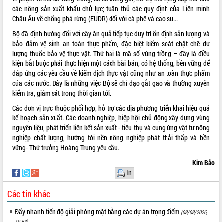
các nông sản xuất khẩu chủ lực; tuân thủ các quy định của Liên minh
UBND tỉnh họp báo định kỳ tháng 4
Châu Âu về chống phá rừng (EUDR) đối với cà phê và cao su...
năm 2026
Hội thảo khoa học “Giải pháp thúc đẩy
Bộ đã định hướng đối với cây ăn quả tiếp tục duy trì ổn định sản lượng và
phát triển nền kinh tế xanh tại tỉnh
bảo đảm vệ sinh an toàn thực phẩm, đặc biệt kiểm soát chặt chẽ dư
Đắk Lắk”
lượng thuốc bảo vệ thực vật. Thứ hai là mã số vùng trồng – đây là điều
kiện bắt buộc phải thực hiện một cách bài bản, có hệ thống, bền vững để
Tăng cường giám sát, đôn đốc thực
đáp ứng các yêu cầu về kiểm dịch thực vật cũng như an toàn thực phẩm
hiện nhiệm vụ quản lý tài sản công
của các nước. Đây là những việc Bộ sẽ chỉ đạo gắt gao và thường xuyên
hàng tuần
kiểm tra, giám sát trong thời gian tới.
Tháo gỡ những vướng mắc, đẩy mạnh
công tác cải cách thủ tục hành chính
Các đơn vị trực thuộc phối hợp, hỗ trợ các địa phương triển khai hiệu quả
tại Trung tâm Phục vụ hành chính
kế hoạch sản xuất. Các doanh nghiệp, hiệp hội chủ động xây dựng vùng
công tỉnh
nguyên liệu, phát triển liên kết sản xuất - tiêu thụ và cung ứng vật tư nông
nghiệp chất lượng, hướng tới nền nông nghiệp phát thải thấp và bền
Đắk Lắk: Tôn vinh 46 giải pháp tại Hội
vững- Thứ trưởng Hoàng Trung yêu cầu.
thi Sáng tạo Kỹ thuật 2024 - 2025
Đắk Lắk rà soát, điều chỉnh Đề án 190
Kim Bảo
về phát triển nuôi trồng thủy sản
In
Phó Chủ tịch UBND tỉnh Đắk Lắk
Các tin khác
Trương Công Thái kiểm tra thực địa
Dự án cao tốc Khánh Hòa - Buôn Ma
Đẩy nhanh tiến độ giải phóng mặt bằng các dự án trọng điểm
Thuột
(08/08/2026,
19:53)