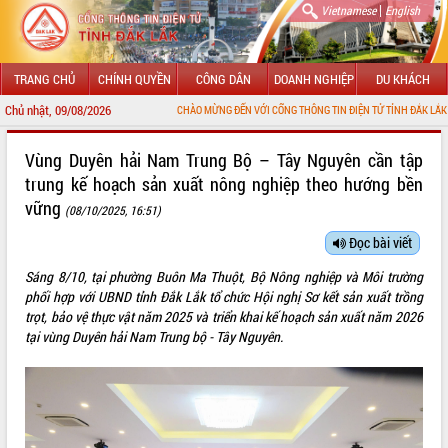
|
Vietnamese
English
TRANG CHỦ
CHÍNH QUYỀN
CÔNG DÂN
DOANH NGHIỆP
DU KHÁCH
Chủ nhật, 09/08/2026
CHÀO MỪNG ĐẾN VỚI CỔNG THÔNG TIN ĐIỆN TỬ TỈNH ĐẮK LẮK
GIỚI THIỆU
Vùng Duyên hải Nam Trung Bộ – Tây Nguyên cần tập
trung kế hoạch sản xuất nông nghiệp theo hướng bền
LÃNH ĐẠO UBND TỈNH
vững
(08/10/2025, 16:51)
TIN TỨC SỰ KIỆN
Đọc bài viết
SỞ, BAN, NGÀNH
Sáng 8/10, tại phường Buôn Ma Thuột, Bộ Nông nghiệp và Môi trường
phối hợp với UBND tỉnh Đắk Lắk tổ chức Hội nghị Sơ kết sản xuất trồng
UBND CÁC XÃ, PHƯỜNG
trọt, bảo vệ thực vật năm 2025 và triển khai kế hoạch sản xuất năm 2026
tại vùng Duyên hải Nam Trung bộ - Tây Nguyên.
THÔNG TIN CHỈ ĐẠO ĐIỀU HÀNH
HỆ THỐNG VĂN BẢN
VĂN BẢN HĐND TỈNH