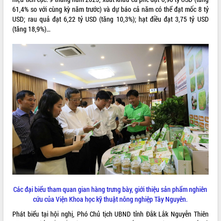
sầu riêng tại Đắk Lắk
61,4% so với cùng kỳ năm trước) và dự báo cả năm có thể đạt mốc 8 tỷ
Trình diễn nghệ thuật chế biến các
USD; rau quả đạt 6,22 tỷ USD (tăng 10,3%); hạt điều đạt 3,75 tỷ USD
món ăn từ sầu riêng
(tăng 18,9%)…
Đắk Lắk công bố Quy hoạch và xúc
tiến đầu tư tỉnh
Ngành cá ngừ Đắk Lắk chủ động thích
ứng để giữ vững thị trường xuất khẩu
Diễn đàn Kinh tế tư nhân Việt Nam đột
phá cơ chế - Hợp tác công tư
Đề án 06 tạo bước ngoặt đột phá trong
cải cách hành chính tỉnh Đắk Lắk
Kết nối tour, đẩy mạnh chuyển đổi số
để phát triển du lịch Đắk Lắk
Khởi động Dự án Đầu tư xây dựng hạ
tầng kỹ thuật Cụm công nghiệp Tân
Tiến
Gặp mặt các cơ quan báo chí nhân Kỷ
Các đại biểu tham quan gian hàng trưng bày, giới thiệu sản phẩm nghiên
niệm 101 năm Ngày Báo chí Cách
cứu của Viện Khoa học kỹ thuật nông nghiệp Tây Nguyên.
mạng Việt Nam
Đắk Lắk sơ kết 4 năm triển khai thực
Phát biểu tại hội nghị, Phó Chủ tịch UBND tỉnh Đắk Lắk Nguyễn Thiên