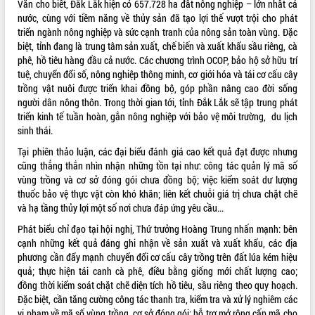
hiện Đề án 06 của Chính phủ
Văn cho biết, Đắk Lắk hiện có 657.728 ha đất nông nghiệp – lớn nhất cả
nước, cùng với tiềm năng về thủy sản đã tạo lợi thế vượt trội cho phát
Họp báo thông tin về Hội nghị Công bố
triển ngành nông nghiệp và sức cạnh tranh của nông sản toàn vùng. Đặc
Quy hoạch và Xúc tiến đầu tư tỉnh Đắk
biệt, tỉnh đang là trung tâm sản xuất, chế biến và xuất khẩu sầu riêng, cà
Lắk
phê, hồ tiêu hàng đầu cả nước. Các chương trình OCOP, bảo hộ sở hữu trí
Khơi thông điểm nghẽn, đẩy nhanh
tuệ, chuyển đổi số, nông nghiệp thông minh, cơ giới hóa và tái cơ cấu cây
giải ngân vốn khắc phục thiên tai
trồng vật nuôi được triển khai đồng bộ, góp phần nâng cao đời sống
HĐND tỉnh thông qua điều chỉnh Quy
người dân nông thôn. Trong thời gian tới, tỉnh Đắk Lắk sẽ tập trung phát
hoạch tỉnh thời kỳ 2021-2030
triển kinh tế tuần hoàn, gắn nông nghiệp với bảo vệ môi trường, du lịch
Hội thảo góp ý hồ sơ điều chỉnh quy
sinh thái.
hoạch tỉnh Đắk Lắk thời kỳ 2021-2030,
Tại phiên thảo luận, các đại biểu đánh giá cao kết quả đạt được nhưng
tầm nhìn đến năm 2050
cũng thẳng thắn nhìn nhận những tồn tại như: công tác quản lý mã số
Nâng cao hiệu quả hoạt động của các
vùng trồng và cơ sở đóng gói chưa đồng bộ; việc kiểm soát dư lượng
doanh nghiệp nhà nước
thuốc bảo vệ thực vật còn khó khăn; liên kết chuỗi giá trị chưa chặt chẽ
Hội nghị triển khai kết nối mạng
và hạ tầng thủy lợi một số nơi chưa đáp ứng yêu cầu...
truyền số liệu chuyên dùng phục vụ cơ
Phát biểu chỉ đạo tại hội nghị, Thứ trưởng Hoàng Trung nhấn mạnh: bên
quan Đảng, Nhà nước
cạnh những kết quả đáng ghi nhận về sản xuất và xuất khẩu, các địa
Lễ phát động chuỗi hoạt động chung
phương cần đẩy mạnh chuyển đổi cơ cấu cây trồng trên đất lúa kém hiệu
tay làm sạch môi trường
quả; thực hiện tái canh cà phê, điều bằng giống mới chất lượng cao;
Xã Ea Kar bước chuyển mình trong
đồng thời kiểm soát chặt chẽ diện tích hồ tiêu, sầu riêng theo quy hoạch.
công tác cải cách hành chính mô hình
Đặc biệt, cần tăng cường công tác thanh tra, kiểm tra và xử lý nghiêm các
mới
vi phạm về mã số vùng trồng, cơ sở đóng gói; hỗ trợ mở rộng cấp mã cho