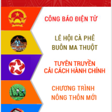
Hồ Thị Nguyên Thảo làm việc tại Trung
tâm Phục vụ hành chính công xã Ea
Phê
Xây dựng nền hành chính số đồng
hành cùng nông dân dân, doanh nghiệp
Giai đoạn 2026-2030, Đắk Lắk phấn
đấu có 77% xã đạt chuẩn nông thôn
mới
Chuyển đổi số 'mở đường' cho nông
nghiệp Đắk Lắk tăng trưởng bứt phá
Triển khai đồng bộ đo đạc, lập hồ sơ
địa chính, hoàn thiện cơ sở dữ liệu đất
đai
Ứng dụng sinh trắc học - Bước tiến
trong hành trình chuyển đổi số tại Đắk
Lắk
Đắk Lắk nâng cao hiệu quả công tác
Đảng từ Sổ tay đảng viên điện tử
Đắk Lắk đẩy mạnh nuôi biển công
nghệ, hướng tới phát triển thủy sản
bền vững