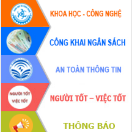
Chương trình “Gặp gỡ hữu nghị –
Friendship Meeting New Year 2026”
Bầu cử Quốc hội và HĐND: Cử tri Đắk
Lắk gửi gắm niềm tin, kỳ vọng vào lá
phiếu
Đắk Lắk sẵn sàng các điều kiện cho
Ngày hội bầu cử đại biểu Quốc hội
khóa XVI và HĐND các cấp nhiệm kỳ
2026-2031
Đảm bảo cuộc bầu cử đại biểu Quốc
hội và đại biểu HĐND các cấp diễn ra
an toàn, hiệu quả, đúng quy định
Thủ tướng Chính phủ Phạm Minh Chính
kiểm tra, chỉ đạo hoàn thành các dự
án cao tốc và thăm khu tái định cư tại
Đắk Lắk
Sôi nổi Hội đua ngựa truyền thống Gò
Thì Thùng mừng Xuân Bính Ngọ 2026
Lãnh đạo tỉnh dâng hương tưởng niệm
tại Đập Đồng Cam đầu Xuân Bính Ngọ
Ngành nông nghiệp phấn đấu tăng