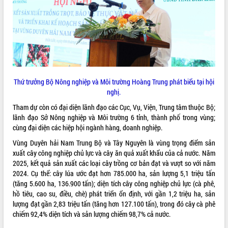
VIDEO
Thứ trưởng Bộ Nông nghiệp và Môi trường Hoàng Trung phát biểu tại hội
nghị.
Tham dự còn có đại diện lãnh đạo các Cục, Vụ, Viện, Trung tâm thuộc Bộ;
Trailer Lễ hội Sầu riêng Đắk Lắk năm
lãnh đạo Sở Nông nghiệp và Môi trường 6 tỉnh, thành phố trong vùng;
2026
cùng đại diện các hiệp hội ngành hàng, doanh nghiệp.
Khám bệnh, cấp phát thuốc miễn phí
Vùng Duyên hải Nam Trung Bộ và Tây Nguyên là vùng trọng điểm sản
và tặng quà người dân xã Cư Pui
xuất cây công nghiệp chủ lực và cây ăn quả xuất khẩu của cả nước. Năm
Hội nghị UBND tỉnh Đắk Lắk thường kỳ
2025, kết quả sản xuất các loại cây trồng cơ bản đạt và vượt so với năm
tháng 7/2026
2024. Cụ thể: cây lúa ước đạt hơn 785.000 ha, sản lượng 5,1 triệu tấn
(tăng 5.600 ha, 136.900 tấn); diện tích cây công nghiệp chủ lực (cà phê,
Lễ truy tặng danh hiệu “Bà Mẹ Việt
ALBUM ẢNH
hồ tiêu, cao su, điều, chè) phát triển ổn định, với gần 1,2 triệu ha, sản
Nam Anh hùng” và trao Huân chương
lượng đạt gần 2,83 triệu tấn (tăng hơn 127.100 tấn), trong đó cây cà phê
Lao động
chiếm 92,4% diện tích và sản lượng chiếm 98,7% cả nước.
UBND tỉnh Đắk Lắk triển khai nhiệm
vụ 6 tháng cuối năm 2026