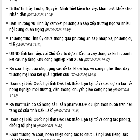
Định vị cà phê Việt Nam như một “di
sản sống” trong dòng chảy toàn cầu
Bí thư Tỉnh ủy Lương Nguyễn Minh Triết kiểm tra việc khám sức khỏe cho
Nhân dân
(08/08/2026, 17:05)
Xây dựng nông thôn mới: Nâng cao đời
sống người dân từ những mô hình thiết
Ban Thường vụ Tỉnh ủy xem xét phương án sắp xếp trường học và nhiều
thực
nội dung quan trọng
(08/08/2026, 13:30)
Quyết liệt tháo gỡ vướng mắc, đẩy
Thường trực Tỉnh ủy chưa thông qua phương án sáp nhập xã, phường cụ
nhanh tiến độ các dự án trọng điểm
thể
(08/08/2026, 11:30)
trong Khu kinh tế Nam Phú Yên
UBND tỉnh làm việc với Chủ đầu tư dự án Đầu tư xây dựng và kinh doanh
Hòn Yến phát triển du lịch gắn với bảo
kết cấu hạ tầng Khu công nghiệp Phú Xuân
(07/08/2026, 19:47)
tồn biển
Rà soát hiệu quả ứng dụng các đề tài khoa học và công nghệ, thúc đẩy
Lấy ý kiến điều chỉnh Quy hoạch tỉnh
thương mại hóa kết quả nghiên cứu
(07/08/2026, 18:34)
Đắk Lắk thời kỳ 2021-2030, tầm nhìn
đến năm 2050
Đoàn đại biểu Quốc hội tỉnh Đắk Lắk thảo luận tại tổ về các dự án luật về
nông nghiệp, môi trường, viễn thông, chuyển giao công nghệ
(07/08/2026,
Phát động chiến dịch 30 ngày đêm
17:12)
giải phóng mặt bằng Tuyến đường bộ
ven biển
Ra mắt “Bản đồ số nông sản, sản phẩm OCOP, du lịch thôn buôn trên nền
tảng số của tỉnh Đắk Lắk”
(07/08/2026, 16:46)
Đắk Lắk nỗ lực thúc đẩy tăng trưởng
kinh tế từ 10% trở lên trong Quý
Đoàn đại biểu Quốc hội tỉnh Đắk Lắk thảo luận tại tổ về công tác phòng,
II/2026
chống tội phạm
(06/08/2026, 18:32)
Đắk Lắk ký kết thỏa thuận hợp tác về
Khẩn trương rà soát, hoàn thiện công tác tổ chức Lễ hội Sầu riêng Đắk
chuyển đổi số giai đoạn 2026 – 2030