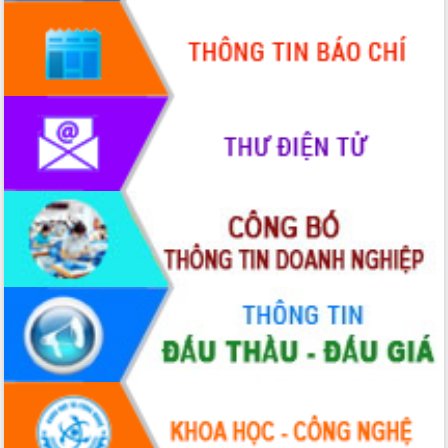
Tập huấn ứng dụng trí tuệ nhân tạo (AI)
trong thương mại điện tử năm 2026
Đoàn đại biểu Quốc hội tỉnh Đắk Lắk
trao đổi thông tin trước Kỳ họp thứ
nhất, Quốc hội khóa XVI
Quyết liệt cải cách hành chính, khơi
thông nguồn lực phát triển
Nâng cao hiệu lực, hiệu quả HĐND
tỉnh thông qua hiện đại hóa hành chính
Xã Ea Phê gắn cải cách hành chính với
chuyển đổi số
Phó Chủ tịch Thường trực UBND tỉnh
Hồ Thị Nguyên Thảo làm việc tại Trung
tâm Phục vụ hành chính công xã Ea
Phê
Xây dựng nền hành chính số đồng
hành cùng nông dân dân, doanh nghiệp
Giai đoạn 2026-2030, Đắk Lắk phấn
đấu có 77% xã đạt chuẩn nông thôn
mới