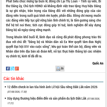
Phát biểu chúc mừng tại buổi lễ, đồng chí Lại Thị Loan – Tỉnh ủy viên, Bí
phá cơ chế - Hợp tác công tư
thư Đảng ủy, Chủ tịch HĐND xã khẳng định việc trao tặng Huy hiệu Đảng
Đề án 06 tạo bước ngoặt đột phá trong
là sự ghi nhận, trân trọng của Đảng đối với những đóng góp của các
cải cách hành chính tỉnh Đắk Lắk
đảng viên trong suốt quá trình rèn luyện, phấn đấu. Đồng chí mong muốn
Kết nối tour, đẩy mạnh chuyển đổi số
các đảng viên tiếp tục giữ vững bản lĩnh chính trị, là tấm gương sáng cho
để phát triển du lịch Đắk Lắk
thế hệ trẻ noi theo; tích cực đóng góp trí tuệ, kinh nghiệm để xây dựng
Đảng bộ xã ngày càng vững mạnh.
Khởi động Dự án Đầu tư xây dựng hạ
tầng kỹ thuật Cụm công nghiệp Tân
Trong khuôn khổ buổi lễ, lãnh đạo xã cũng đã phát động phong trào thi
Tiến
đua với chủ đề: “Đảng bộ và Nhân dân xã Ea Wer quyết tâm đưa Nghị
Gặp mặt các cơ quan báo chí nhân Kỷ
quyết Đại hội XIV vào cuộc sống”; kêu gọi toàn thể cán bộ, đảng viên và
niệm 101 năm Ngày Báo chí Cách
Nhân dân trên địa bàn xã đoàn kết, nỗ lực thực hiện thắng lợi các nhiệm
mạng Việt Nam
vụ chính trị, kinh tế đã đề ra.
Đắk Lắk sơ kết 4 năm triển khai thực
Quốc An
hiện Đề án 06 của Chính phủ
In
Họp báo thông tin về Hội nghị Công bố
Quy hoạch và Xúc tiến đầu tư tỉnh Đắk
Các tin khác
Lắk
12 điểm check-in lan tỏa hình ảnh Lễ hội Sầu riêng Đắk Lắk năm 2026
Khơi thông điểm nghẽn, đẩy nhanh
giải ngân vốn khắc phục thiên tai
(07/08/2026, 17:30)
HĐND tỉnh thông qua điều chỉnh Quy
Xây dựng thương hiệu điểm đến và sản phẩm du lịch Đắk Lắk
(07/08/2026,
hoạch tỉnh thời kỳ 2021-2030
17:21)