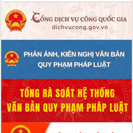
Tháo gỡ những vướng mắc, đẩy mạnh
công tác cải cách thủ tục hành chính
tại Trung tâm Phục vụ hành chính
công tỉnh
Đắk Lắk: Tôn vinh 46 giải pháp tại Hội
thi Sáng tạo Kỹ thuật 2024 - 2025
Đắk Lắk rà soát, điều chỉnh Đề án 190
về phát triển nuôi trồng thủy sản
Phó Chủ tịch UBND tỉnh Đắk Lắk
Trương Công Thái kiểm tra thực địa
Dự án cao tốc Khánh Hòa - Buôn Ma
Thuột
Định vị cà phê Việt Nam như một “di
sản sống” trong dòng chảy toàn cầu
Xây dựng nông thôn mới: Nâng cao đời
sống người dân từ những mô hình thiết
thực
Quyết liệt tháo gỡ vướng mắc, đẩy
nhanh tiến độ các dự án trọng điểm
trong Khu kinh tế Nam Phú Yên