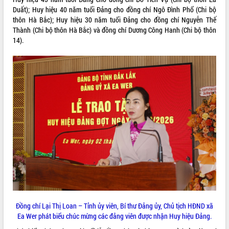
Duất); Huy hiệu 40 năm tuổi Đảng cho đồng chí Ngô Đình Phổ (Chi bộ
phát triển mới
thôn Hà Bắc); Huy hiệu 30 năm tuổi Đảng cho đồng chí Nguyễn Thế
Thường trực HĐND tỉnh Đắk Lắk gặp
Thành (Chi bộ thôn Hà Bắc) và đồng chí Dương Công Hanh (Chi bộ thôn
mặt Đoàn chuyên gia y tế TP. Hồ Chí
14).
Minh
THỐNG KÊ TRUY CẬP
Lễ truy điệu và an táng hài cốt liệt sĩ
tại Nghĩa trang Liệt sĩ xã Sơn Hòa
Hôm nay:
9563
Bàn giải pháp tháo gỡ khó khăn trong
Tất cả:
66054886
xuất khẩu sầu riêng và triển khai quy
định EUDR
Thứ trưởng Bộ Nông nghiệp và Môi
trường Nguyễn Hoàng Hiệp khảo sát
vùng trồng và doanh nghiệp đóng gói
sầu riêng tại Đắk Lắk
Trình diễn nghệ thuật chế biến các
món ăn từ sầu riêng
Đắk Lắk công bố Quy hoạch và xúc
tiến đầu tư tỉnh
Ngành cá ngừ Đắk Lắk chủ động thích
Đồng chí Lại Thị Loan – Tỉnh ủy viên, Bí thư Đảng ủy, Chủ tịch HĐND xã
ứng để giữ vững thị trường xuất khẩu
Ea Wer phát biểu chúc mừng các đảng viên được nhận Huy hiệu Đảng.
Diễn đàn Kinh tế tư nhân Việt Nam đột