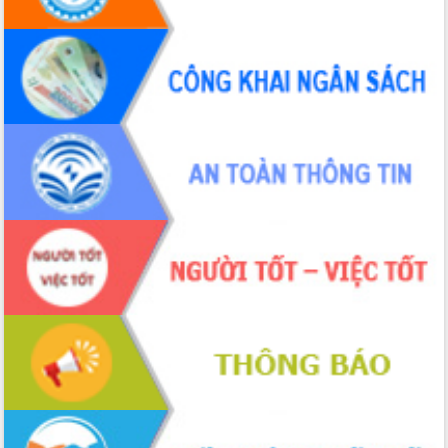
Chuyển đổi số 'mở đường' cho nông
nghiệp Đắk Lắk tăng trưởng bứt phá
Triển khai đồng bộ đo đạc, lập hồ sơ
địa chính, hoàn thiện cơ sở dữ liệu đất
đai
Ứng dụng sinh trắc học - Bước tiến
trong hành trình chuyển đổi số tại Đắk
Lắk
Đắk Lắk nâng cao hiệu quả công tác
Đảng từ Sổ tay đảng viên điện tử
Đắk Lắk đẩy mạnh nuôi biển công
nghệ, hướng tới phát triển thủy sản
bền vững
Tập huấn nâng cao năng lực triển khai
chuyển đổi số cho cán bộ, công chức
cấp xã
Đắk Lắk phát động hưởng ứng Ngày
Quyền của người tiêu dùng Việt Nam
2026
Đẩy mạnh cải cách hành chính, quyết
tâm đạt được mục tiêu tăng trưởng