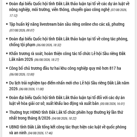
Hội thảo góp ý hồ sơ điều chỉnh quy
Đoàn đại biểu Quốc hội tỉnh Đắk Lắk thảo luận tại tổ về các dự án luật về
hoạch tỉnh Đắk Lắk thời kỳ 2021-2030,
nông nghiệp, môi trường, viễn thông, chuyển giao công nghệ
(07/08/2026,
tầm nhìn đến năm 2050
17:12)
Nâng cao hiệu quả hoạt động của các
Tập huấn kỹ năng livestream bán sầu riêng online cho các xã, phường
doanh nghiệp nhà nước
(07/08/2026, 09:07)
Hội nghị triển khai kết nối mạng
Đoàn đại biểu Quốc hội tỉnh Đắk Lắk thảo luận tại tổ về công tác phòng,
truyền số liệu chuyên dùng phục vụ cơ
chống tội phạm
(06/08/2026, 18:32)
quan Đảng, Nhà nước
Khẩn trương rà soát, hoàn thiện công tác tổ chức Lễ hội Sầu riêng Đắk
Lễ phát động chuỗi hoạt động chung
Lắk năm 2026
(06/08/2026, 18:27)
tay làm sạch môi trường
Công bố chủ trương đầu tư hai khu công nghiệp quy mô hơn 817 ha
Xã Ea Kar bước chuyển mình trong
(06/08/2026, 13:00)
công tác cải cách hành chính mô hình
mới
Du lịch trải nghiệm tạo điểm nhấn mới cho Lễ hội Sầu riêng Đắk Lắk năm
2026
UBND tỉnh họp báo định kỳ tháng 4
(06/08/2026, 11:00)
năm 2026
Đoàn đại biểu Quốc hội tỉnh Đắk Lắk thảo luận tại tổ đối với các dự án
Hội thảo khoa học “Giải pháp thúc đẩy
luật về hòa giải cơ sở, xuất khẩu lao động và xuất bản
(05/08/2026, 16:01)
phát triển nền kinh tế xanh tại tỉnh
Thường trực HĐND tỉnh Đắk Lắk tổ chức phiên họp thường kỳ lần thứ
Đắk Lắk”
nhất trong tháng 8/2026
(04/08/2026, 18:22)
Tăng cường giám sát, đôn đốc thực
UBND tỉnh Đắk Lắk tổng kết công tác thực hiện các luật về quốc phòng
hiện nhiệm vụ quản lý tài sản công
và an ninh
(04/08/2026, 17:46)
hàng tuần