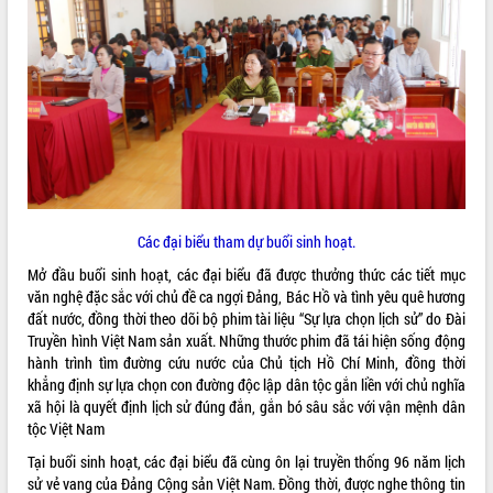
ĐIỂM TIN VĂN BẢN
QUY HOẠCH - KẾ HOẠCH
Các đại biểu tham dự buổi sinh hoạt.
Mở đầu buổi sinh hoạt, các đại biểu đã được thưởng thức các tiết mục
văn nghệ đặc sắc với chủ đề ca ngợi Đảng, Bác Hồ và tình yêu quê hương
đất nước, đồng thời theo dõi bộ phim tài liệu “Sự lựa chọn lịch sử” do Đài
Truyền hình Việt Nam sản xuất. Những thước phim đã tái hiện sống động
hành trình tìm đường cứu nước của Chủ tịch Hồ Chí Minh, đồng thời
khẳng định sự lựa chọn con đường độc lập dân tộc gắn liền với chủ nghĩa
xã hội là quyết định lịch sử đúng đắn, gắn bó sâu sắc với vận mệnh dân
tộc Việt Nam
Tại buổi sinh hoạt, các đại biểu đã cùng ôn lại truyền thống 96 năm lịch
sử vẻ vang của Đảng Cộng sản Việt Nam. Đồng thời, được nghe thông tin