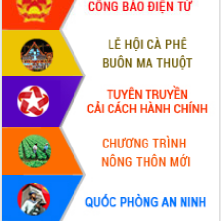
Hòn Yến phát triển du lịch gắn với bảo
tồn biển
Lấy ý kiến điều chỉnh Quy hoạch tỉnh
Đắk Lắk thời kỳ 2021-2030, tầm nhìn
đến năm 2050
Phát động chiến dịch 30 ngày đêm
giải phóng mặt bằng Tuyến đường bộ
ven biển
Đắk Lắk nỗ lực thúc đẩy tăng trưởng
kinh tế từ 10% trở lên trong Quý
II/2026
Đắk Lắk ký kết thỏa thuận hợp tác về
chuyển đổi số giai đoạn 2026 – 2030
với Tập đoàn Bưu chính Viễn thông
Việt Nam
Thứ trưởng Bộ Y tế làm việc với tỉnh
Đắk Lắk về phát triển nhân lực y tế
cho trạm y tế cấp xã
Du lịch Đắk Lắk nâng tầm trải nghiệm
du khách thông qua Hệ thống cơ sở dữ
liệu và Bản đồ số