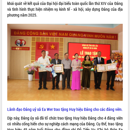
khái quát về kết quả của Đại hội đại biểu toàn quốc lần thứ XIV của Đảng
VIDEO
và tình hình thực hiện nhiệm vụ kinh tế - xã hội, xây dựng Đảng của địa
phương năm 2025.
Loading the player...
Khám bệnh, cấp phát thuốc miễn phí
và tặng quà người dân xã Cư Pui
Hội nghị UBND tỉnh Đắk Lắk thường kỳ
tháng 7/2026
Lễ truy tặng danh hiệu “Bà Mẹ Việt
Nam Anh hùng” và trao Huân chương
Lao động
ALBUM ẢNH
UBND tỉnh Đắk Lắk triển khai nhiệm
vụ 6 tháng cuối năm 2026
Kỳ họp thứ Hai, Hội đồng nhân dân
tỉnh khóa XI quyết nghị nhiều nội dung
quan trọng
Bí thư Tỉnh ủy Lương Nguyễn Minh
Lãnh đạo Đảng uỷ xã Ea Wer trao tặng Huy hiệu Đảng cho các đảng viên.
Triết thăm, tặng quà người có công với
cách mạng
Dịp này, Đảng ủy xã đã tổ chức trao tặng Huy hiệu Đảng cho 4 đảng viên
có nhiều cống hiến cho sự nghiệp cách mạng của Đảng. Cụ thể, trao tặng
Rà soát, hoàn thiện hệ thống thiết chế
Huy hiệu 45 năm tuổi Đảng cho đồng chí Đỗ Tiến Vụ (Chi bộ thôn Ea
văn hóa, thể thao đáp ứng yêu cầu
LIÊN KẾT WEB