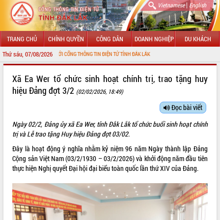
|
Vietnamese
English
TRANG CHỦ
CHÍNH QUYỀN
CÔNG DÂN
DOANH NGHIỆP
DU KHÁCH
Thứ sáu, 07/08/2026
ÀO MỪNG ĐẾN VỚI CỔNG THÔNG TIN ĐIỆN TỬ TỈNH ĐẮK LẮK
GIỚI THIỆU
Xã Ea Wer tổ chức sinh hoạt chính trị, trao tặng huy
hiệu Đảng đợt 3/2
(02/02/2026, 18:49)
LÃNH ĐẠO UBND TỈNH
Đọc bài viết
TIN TỨC SỰ KIỆN
Ngày 02/2, Đảng ủy xã Ea Wer, tỉnh Đắk Lắk tổ chức buổi sinh hoạt chính
SỞ, BAN, NGÀNH
trị và Lễ trao tặng Huy hiệu Đảng đợt 03/02.
Đây là hoạt động ý nghĩa nhằm kỷ niệm 96 năm Ngày thành lập Đảng
UBND CÁC XÃ, PHƯỜNG
Cộng sản Việt Nam (03/2/1930 – 03/2/2026) và khởi động năm đầu tiên
thực hiện Nghị quyết Đại hội đại biểu toàn quốc lần thứ XIV của Đảng.
THÔNG TIN CHỈ ĐẠO ĐIỀU HÀNH
HỆ THỐNG VĂN BẢN
VĂN BẢN HĐND TỈNH