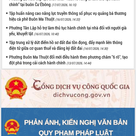
Hòn Yến phát triển du lịch gắn với bảo
chính” tại buôn Čư Êbông
(17/07/2026, 16:15)
tồn biển
Tập huấn nâng cao năng lực truyền thông số phục vụ quảng bá thương
Lấy ý kiến điều chỉnh Quy hoạch tỉnh
hiệu cà phê Buôn Ma Thuột
(16/07/2026, 14:33)
Đắk Lắk thời kỳ 2021-2030, tầm nhìn
đến năm 2050
Phường Tân Lập hỗ trợ làm thủ tục hành chính tại nhà đối với người già
yếu, khuyết tật
(16/07/2026, 10:40)
Phát động chiến dịch 30 ngày đêm
giải phóng mặt bằng Tuyến đường bộ
Tập trung xử lý dứt điểm hồ sơ đất đai tồn đọng, đẩy mạnh liên thông
ven biển
điện tử giữa cơ quan thuế và đăng ký đất đai
(14/07/2026, 14:30)
Đắk Lắk nỗ lực thúc đẩy tăng trưởng
Phường Buôn Ma Thuột đổi mới điều hành theo phương châm "6 rõ", tạo
kinh tế từ 10% trở lên trong Quý
đột phá trong cải cách hành chính
(13/07/2026, 14:44)
II/2026
Đắk Lắk ký kết thỏa thuận hợp tác về
chuyển đổi số giai đoạn 2026 – 2030
với Tập đoàn Bưu chính Viễn thông
Việt Nam
Thứ trưởng Bộ Y tế làm việc với tỉnh
Đắk Lắk về phát triển nhân lực y tế
cho trạm y tế cấp xã
Du lịch Đắk Lắk nâng tầm trải nghiệm
du khách thông qua Hệ thống cơ sở dữ
liệu và Bản đồ số