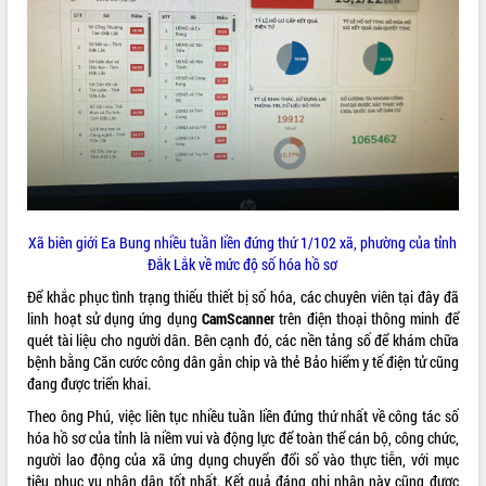
phát triển mới
Thường trực HĐND tỉnh Đắk Lắk gặp
mặt Đoàn chuyên gia y tế TP. Hồ Chí
Minh
THỐNG KÊ TRUY CẬP
Lễ truy điệu và an táng hài cốt liệt sĩ
tại Nghĩa trang Liệt sĩ xã Sơn Hòa
Hôm nay:
8754
Bàn giải pháp tháo gỡ khó khăn trong
Tất cả:
66054077
xuất khẩu sầu riêng và triển khai quy
định EUDR
Thứ trưởng Bộ Nông nghiệp và Môi
Xã biên giới Ea Bung nhiều tuần liền đứng thứ 1/102 xã, phường của tỉnh
trường Nguyễn Hoàng Hiệp khảo sát
Đắk Lắk về mức độ số hóa hồ sơ
vùng trồng và doanh nghiệp đóng gói
Để khắc phục tình trạng thiếu thiết bị số hóa, các chuyên viên tại đây đã
sầu riêng tại Đắk Lắk
linh hoạt sử dụng ứng dụng
CamScanner
trên điện thoại thông minh để
Trình diễn nghệ thuật chế biến các
quét tài liệu cho người dân. Bên cạnh đó, các nền tảng số để khám chữa
món ăn từ sầu riêng
bệnh bằng Căn cước công dân gắn chip và thẻ Bảo hiểm y tế điện tử cũng
Đắk Lắk công bố Quy hoạch và xúc
đang được triển khai.
tiến đầu tư tỉnh
Theo ông Phú, việc liên tục nhiều tuần liền đứng thứ nhất về công tác số
Ngành cá ngừ Đắk Lắk chủ động thích
hóa hồ sơ của tỉnh là niềm vui và động lực để toàn thể cán bộ, công chức,
ứng để giữ vững thị trường xuất khẩu
người lao động của xã ứng dụng chuyển đổi số vào thực tiễn, với mục
Diễn đàn Kinh tế tư nhân Việt Nam đột
tiêu phục vụ nhân dân tốt nhất. Kết quả đáng ghi nhận này cũng được