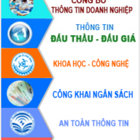
hai con số trong năm 2026
Tổ chức trang trọng Lễ hội Đền thờ
Lương Văn Chánh năm 2026
Phó Bí thư Tỉnh ủy Đắk Lắk Đỗ Hữu
Huy giữ chức Bí thư Đảng ủy Ủy Ban
Nhân dân tỉnh
Bệnh án điện tử thúc đẩy chuyển đổi
số y tế tại Đắk Lắk
Chuyển đổi số thư viện: Mở rộng
không gian tri thức trong thời đại số
Đánh giá, rút kinh nghiệm công tác tổ
chức diễn tập trước ngày bầu cử
Chương trình “Gặp gỡ hữu nghị –
Friendship Meeting New Year 2026”
Bầu cử Quốc hội và HĐND: Cử tri Đắk
Lắk gửi gắm niềm tin, kỳ vọng vào lá
phiếu
Đắk Lắk sẵn sàng các điều kiện cho
Ngày hội bầu cử đại biểu Quốc hội
khóa XVI và HĐND các cấp nhiệm kỳ