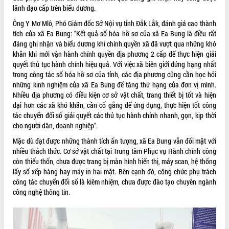
phá cơ chế - Hợp tác công tư
lãnh đạo cấp trên biểu dương.
Đề án 06 tạo bước ngoặt đột phá trong
Ông Y Mơ Mlô, Phó Giám đốc Sở Nội vụ tỉnh Đắk Lắk, đánh giá cao thành
cải cách hành chính tỉnh Đắk Lắk
tích của xã Ea Bung: "Kết quả số hóa hồ sơ của xã Ea Bung là điều rất
Kết nối tour, đẩy mạnh chuyển đổi số
đáng ghi nhận và biểu dương khi chính quyền xã đã vượt qua những khó
để phát triển du lịch Đắk Lắk
khăn khi mới vận hành chính quyền địa phương 2 cấp để thực hiện giải
Khởi động Dự án Đầu tư xây dựng hạ
quyết thủ tục hành chính hiệu quả. Với việc xã biên giới đứng hạng nhất
tầng kỹ thuật Cụm công nghiệp Tân
trong công tác số hóa hồ sơ của tỉnh, các địa phương cũng cần học hỏi
Tiến
những kinh nghiệm của xã Ea Bung để tăng thứ hạng của đơn vị mình.
Nhiều địa phương có điều kiện cơ sở vật chất, trang thiết bị tốt và hiện
Gặp mặt các cơ quan báo chí nhân Kỷ
đại hơn các xã khó khăn, cần cố gắng để ứng dụng, thực hiện tốt công
niệm 101 năm Ngày Báo chí Cách
tác chuyển đổi số giải quyết các thủ tục hành chính nhanh, gọn, kịp thời
mạng Việt Nam
cho người dân, doanh nghiệp".
Đắk Lắk sơ kết 4 năm triển khai thực
hiện Đề án 06 của Chính phủ
Mặc dù đạt được những thành tích ấn tượng, xã Ea Bung vẫn đối mặt với
nhiều thách thức. Cơ sở vật chất tại Trung tâm Phục vụ Hành chính công
Họp báo thông tin về Hội nghị Công bố
còn thiếu thốn, chưa được trang bị màn hình hiển thị, máy scan, hệ thống
Quy hoạch và Xúc tiến đầu tư tỉnh Đắk
lấy số xếp hàng hay máy in hai mặt. Bên cạnh đó, công chức phụ trách
Lắk
công tác chuyển đổi số là kiêm nhiệm, chưa được đào tạo chuyên ngành
Khơi thông điểm nghẽn, đẩy nhanh
công nghệ thông tin.
giải ngân vốn khắc phục thiên tai
HĐND tỉnh thông qua điều chỉnh Quy
hoạch tỉnh thời kỳ 2021-2030