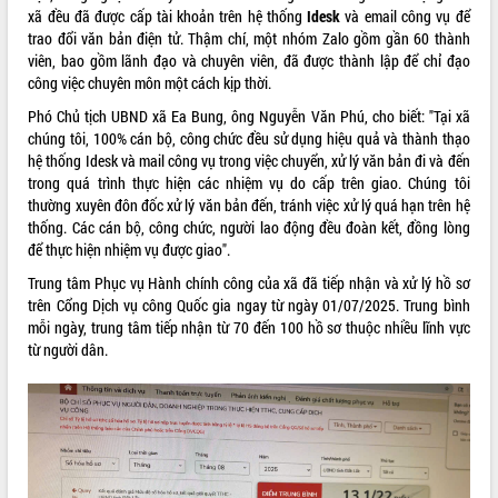
xã đều đã được cấp tài khoản trên hệ thống
Idesk
và email công vụ để
VIDEO
trao đổi văn bản điện tử. Thậm chí, một nhóm Zalo gồm gần 60 thành
viên, bao gồm lãnh đạo và chuyên viên, đã được thành lập để chỉ đạo
Loading the player...
công việc chuyên môn một cách kịp thời.
Khám bệnh, cấp phát thuốc miễn phí
Phó Chủ tịch UBND xã Ea Bung, ông Nguyễn Văn Phú, cho biết: "Tại xã
và tặng quà người dân xã Cư Pui
chúng tôi, 100% cán bộ, công chức đều sử dụng hiệu quả và thành thạo
Hội nghị UBND tỉnh Đắk Lắk thường kỳ
hệ thống Idesk và mail công vụ trong việc chuyển, xử lý văn bản đi và đến
tháng 7/2026
trong quá trình thực hiện các nhiệm vụ do cấp trên giao. Chúng tôi
thường xuyên đôn đốc xử lý văn bản đến, tránh việc xử lý quá hạn trên hệ
Lễ truy tặng danh hiệu “Bà Mẹ Việt
thống. Các cán bộ, công chức, người lao động đều đoàn kết, đồng lòng
Nam Anh hùng” và trao Huân chương
để thực hiện nhiệm vụ được giao".
Lao động
ALBUM ẢNH
UBND tỉnh Đắk Lắk triển khai nhiệm
Trung tâm Phục vụ Hành chính công của xã đã tiếp nhận và xử lý hồ sơ
vụ 6 tháng cuối năm 2026
trên Cổng Dịch vụ công Quốc gia ngay từ ngày 01/07/2025. Trung bình
mỗi ngày, trung tâm tiếp nhận từ 70 đến 100 hồ sơ thuộc nhiều lĩnh vực
Kỳ họp thứ Hai, Hội đồng nhân dân
từ người dân.
tỉnh khóa XI quyết nghị nhiều nội dung
quan trọng
Bí thư Tỉnh ủy Lương Nguyễn Minh
Triết thăm, tặng quà người có công với
cách mạng
Rà soát, hoàn thiện hệ thống thiết chế
văn hóa, thể thao đáp ứng yêu cầu
LIÊN KẾT WEB