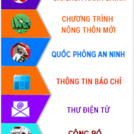
Chuyển đổi số 'mở đường' cho nông
nghiệp Đắk Lắk tăng trưởng bứt phá
Triển khai đồng bộ đo đạc, lập hồ sơ
địa chính, hoàn thiện cơ sở dữ liệu đất
đai
Ứng dụng sinh trắc học - Bước tiến
trong hành trình chuyển đổi số tại Đắk
Lắk
Đắk Lắk nâng cao hiệu quả công tác
Đảng từ Sổ tay đảng viên điện tử
Đắk Lắk đẩy mạnh nuôi biển công
nghệ, hướng tới phát triển thủy sản
bền vững
Tập huấn nâng cao năng lực triển khai
chuyển đổi số cho cán bộ, công chức
cấp xã
Đắk Lắk phát động hưởng ứng Ngày
Quyền của người tiêu dùng Việt Nam
2026
Đẩy mạnh cải cách hành chính, quyết
tâm đạt được mục tiêu tăng trưởng