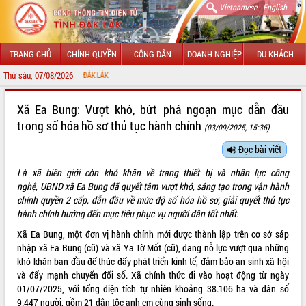
|
Vietnamese
English
TRANG CHỦ
CHÍNH QUYỀN
CÔNG DÂN
DOANH NGHIỆP
DU KHÁCH
Thứ sáu, 07/08/2026
CHÀO M
GIỚI THIỆU
Xã Ea Bung: Vượt khó, bứt phá ngoạn mục dẫn đầu
trong số hóa hồ sơ thủ tục hành chính
(03/09/2025, 15:36)
LÃNH ĐẠO UBND TỈNH
Đọc bài viết
TIN TỨC SỰ KIỆN
Là xã biên giới còn khó khăn về trang thiết bị và nhân lực công
SỞ, BAN, NGÀNH
nghệ, UBND xã Ea Bung đã
quyết tâm vượt khó,
sáng tạo trong vận hành
chính quyền 2 cấp,
dẫn đầu về mức độ số hóa hồ sơ
,
giải quyết thủ tục
UBND CÁC XÃ, PHƯỜNG
hành chính
hướng đến mục tiêu phục vụ người dân tốt nhất.
Xã Ea Bung, một đơn vị hành chính mới được thành lập trên cơ sở sáp
THÔNG TIN CHỈ ĐẠO ĐIỀU HÀNH
nhập xã Ea Bung (cũ) và xã Ya Tờ Mốt (cũ), đang nỗ lực vượt qua những
khó khăn ban đầu để thúc đẩy phát triển kinh tế, đảm bảo an sinh xã hội
HỆ THỐNG VĂN BẢN
và đẩy mạnh chuyển đổi số. Xã chính thức đi vào hoạt động từ ngày
01/07/2025, với tổng diện tích tự nhiên khoảng 38.106 ha và dân số
VĂN BẢN HĐND TỈNH
9.447 người, gồm 21 dân tộc anh em cùng sinh sống.