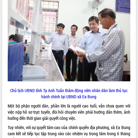
Hội thảo góp ý hồ sơ điều chỉnh quy
hoạch tỉnh Đắk Lắk thời kỳ 2021-2030,
tầm nhìn đến năm 2050
Nâng cao hiệu quả hoạt động của các
doanh nghiệp nhà nước
Hội nghị triển khai kết nối mạng
truyền số liệu chuyên dùng phục vụ cơ
quan Đảng, Nhà nước
Lễ phát động chuỗi hoạt động chung
tay làm sạch môi trường
Xã Ea Kar bước chuyển mình trong
công tác cải cách hành chính mô hình
mới
UBND tỉnh họp báo định kỳ tháng 4
Chủ tịch UBND tỉnh Tạ Anh Tuấn thăm động viên nhân dân làm thủ tục
năm 2026
hành chính tại UBND xã Ea Bung
Hội thảo khoa học “Giải pháp thúc đẩy
Một bộ phận người dân, phần lớn là người cao tuổi, vẫn chưa quen với
phát triển nền kinh tế xanh tại tỉnh
việc nộp hồ sơ trực tuyến, đòi hỏi chuyên viên phải hướng dẫn thêm, ảnh
Đắk Lắk”
hưởng đến thời gian giải quyết công việc.
Tăng cường giám sát, đôn đốc thực
Tuy nhiên, với sự quyết tâm cao của chính quyền địa phương, xã Ea Bung
hiện nhiệm vụ quản lý tài sản công
cam kết sẽ tiếp tục tập trung vào các nhiệm vụ trọng tâm trong 6 tháng
hàng tuần