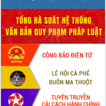
Tập huấn ứng dụng trí tuệ nhân tạo (AI)
trong thương mại điện tử năm 2026
Đoàn đại biểu Quốc hội tỉnh Đắk Lắk
trao đổi thông tin trước Kỳ họp thứ
nhất, Quốc hội khóa XVI
Quyết liệt cải cách hành chính, khơi
thông nguồn lực phát triển
Nâng cao hiệu lực, hiệu quả HĐND
tỉnh thông qua hiện đại hóa hành chính
Xã Ea Phê gắn cải cách hành chính với
chuyển đổi số
Phó Chủ tịch Thường trực UBND tỉnh
Hồ Thị Nguyên Thảo làm việc tại Trung
tâm Phục vụ hành chính công xã Ea
Phê
Xây dựng nền hành chính số đồng
hành cùng nông dân dân, doanh nghiệp
Giai đoạn 2026-2030, Đắk Lắk phấn
đấu có 77% xã đạt chuẩn nông thôn
mới