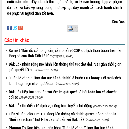
cuối năm như đẩy nhanh thu ngân sách, xử lý các trường hợp vi phạm
Tháo gỡ những vướng mắc, đẩy mạnh
đất đai và bảo vệ rừng, cũng như tiếp tục đẩy mạnh cải cách hành chính
công tác cải cách thủ tục hành chính
để phục vụ người dân tốt hơn.
tại Trung tâm Phục vụ hành chính
Kim Bảo
công tỉnh
In
Đắk Lắk: Tôn vinh 46 giải pháp tại Hội
thi Sáng tạo Kỹ thuật 2024 - 2025
Các tin khác
Đắk Lắk rà soát, điều chỉnh Đề án 190
về phát triển nuôi trồng thủy sản
Ra mắt “Bản đồ số nông sản, sản phẩm OCOP, du lịch thôn buôn trên nền
tảng số của tỉnh Đắk Lắk”
Phó Chủ tịch UBND tỉnh Đắk Lắk
(07/08/2026, 16:46)
Trương Công Thái kiểm tra thực địa
Đắk Lắk nhân rộng mô hình liên thông thủ tục đất đai, rút ngắn thời gian
Dự án cao tốc Khánh Hòa - Buôn Ma
giải quyết hồ sơ
(30/07/2026, 19:00)
Thuột
“Tuần lễ vàng đi làm thủ tục hành chính” ở buôn Cư Êbông: Đổi mới cách
Định vị cà phê Việt Nam như một “di
làm thuận tiện cho người dân
(25/07/2026, 10:27)
sản sống” trong dòng chảy toàn cầu
Đắk Lắk tiếp tục hợp tác với Viettel giải quyết 8 bài toán lớn về chuyển
Xây dựng nông thôn mới: Nâng cao đời
đổi số
(23/07/2026, 13:00)
sống người dân từ những mô hình thiết
thực
Đắk Lắk thí điểm 16 dịch vụ công trực tuyến chủ động
(23/07/2026, 08:30)
Quyết liệt tháo gỡ vướng mắc, đẩy
Tiến sĩ Cấn Văn Lực: Hạ tầng liên thông và chính quyền đồng hành là
nhanh tiến độ các dự án trọng điểm
"thỏi nam châm" hút Nhà đầu tư đến với Đắk Lắk
(20/07/2026, 10:04)
trong Khu kinh tế Nam Phú Yên
Phường Ea Kao tiếp tục triển khai “Tuần lễ vàng đi làm thủ tục hành