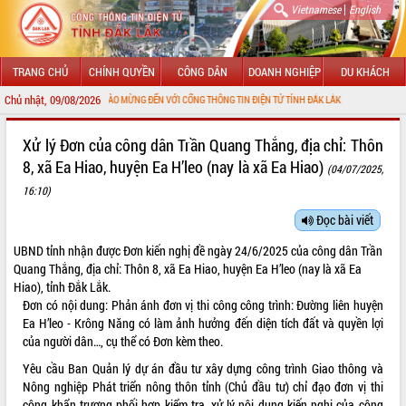
|
Vietnamese
English
TRANG CHỦ
CHÍNH QUYỀN
CÔNG DÂN
DOANH NGHIỆP
DU KHÁCH
Chủ nhật, 09/08/2026
CHÀO MỪNG ĐẾN VỚI CỔNG THÔNG TIN ĐIỆN TỬ TỈNH ĐẮK LẮK
GIỚI THIỆU
Xử lý Đơn của công dân Trần Quang Thắng, địa chỉ: Thôn
8, xã Ea Hiao, huyện Ea H’leo (nay là xã Ea Hiao)
(04/07/2025,
LÃNH ĐẠO UBND TỈNH
16:10)
TIN TỨC SỰ KIỆN
Đọc bài viết
SỞ, BAN, NGÀNH
UBND tỉnh nhận được Đơn kiến nghị đề ngày 24/6/2025 của công dân Trần
Quang Thắng, địa chỉ: Thôn 8, xã Ea Hiao, huyện Ea H’leo (nay là xã Ea
UBND CÁC XÃ, PHƯỜNG
Hiao), tỉnh Đắk Lắk.
Đơn có nội dung: Phản ánh đơn vị thi công công trình: Đường liên huyện
THÔNG TIN CHỈ ĐẠO ĐIỀU HÀNH
Ea H’leo - Krông Năng có làm ảnh hưởng đến diện tích đất và quyền lợi
của người dân…, cụ thể có Đơn kèm theo.
HỆ THỐNG VĂN BẢN
Yêu cầu Ban Quản lý dự án đầu tư xây dựng công trình Giao thông và
Nông nghiệp Phát triển nông thôn tỉnh (Chủ đầu tư) chỉ đạo đơn vị thi
VĂN BẢN HĐND TỈNH
công khẩn trương phối hợp kiểm tra, xử lý nội dung kiến nghị của công