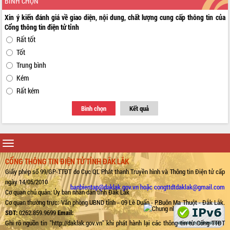
BÌNH CHỌN
Xin ý kiến đánh giá về giao diện, nội dung, chất lượng cung cấp thông tin của
Cổng thông tin điện tử tỉnh
Rất tốt
Tốt
Trung bình
Kém
Rất kém
Bình chọn
Kết quả
Toggle
navigation
CỔNG THÔNG TIN ĐIỆN TỬ TỈNH ĐẮK LẮK
Giấy phép số 99/GP-TTĐT do Cục QL Phát thanh Truyền hình và Thông tin Điện tử cấp
ngày 14/05/2010
banbientap@daklak.gov.vn hoặc congttdtdaklak@gmail.com
Cơ quan chủ quản: Ủy ban nhân dân tỉnh Đắk Lắk
Cơ quan thường trực: Văn phòng UBND tỉnh - 09 Lê Duẩn - P.Buôn Ma Thuột - Đắk Lắk.
SĐT:
0262.859.9699
Email:
Ghi rõ nguồn tin "http://daklak.gov.vn" khi phát hành lại các thông tin từ Cổng TTĐT