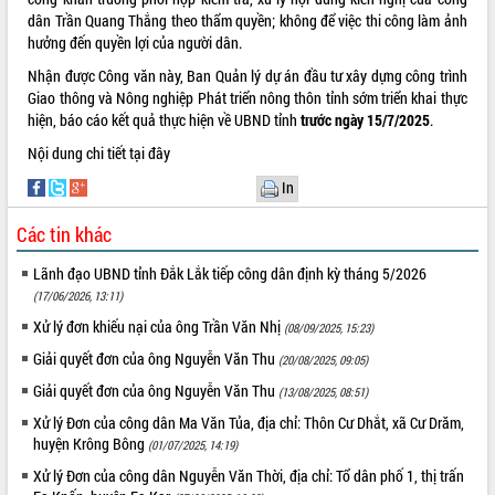
dân Trần Quang Thắng theo thẩm quyền; không để việc thi công làm ảnh
ĐIỂM TIN VĂN BẢN
hưởng đến quyền lợi của người dân.
Nhận được Công văn này, Ban Quản lý dự án đầu tư xây dựng công trình
QUY HOẠCH - KẾ HOẠCH
Giao thông và Nông nghiệp Phát triển nông thôn tỉnh sớm triển khai thực
hiện, báo cáo kết quả thực hiện về UBND tỉnh
trước ngày 15/7/2025
.
Nội dung chi tiết
tại đây
In
Các tin khác
Lãnh đạo UBND tỉnh Đắk Lắk tiếp công dân định kỳ tháng 5/2026
(17/06/2026, 13:11)
Xử lý đơn khiếu nại của ông Trần Văn Nhị
(08/09/2025, 15:23)
Giải quyết đơn của ông Nguyễn Văn Thu
(20/08/2025, 09:05)
Giải quyết đơn của ông Nguyễn Văn Thu
(13/08/2025, 08:51)
Xử lý Đơn của công dân Ma Văn Tủa, địa chỉ: Thôn Cư Dhắt, xã Cư Drăm,
huyện Krông Bông
(01/07/2025, 14:19)
Xử lý Đơn của công dân Nguyễn Văn Thời, địa chỉ: Tổ dân phố 1, thị trấn