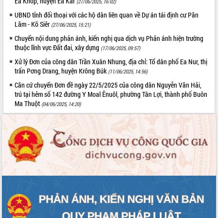
Ea Knốp, huyện Ea Kar
(27/06/2025, 16:02)
VIDEO
UBND tỉnh đối thoại với các hộ dân liên quan về Dự án tái định cư Păn
Lăm - Kõ Siêr
(27/06/2025, 15:21)
Không có file video nào để phát.
Chuyển nội dung phản ánh, kiến nghị qua dịch vụ Phản ánh hiện trường
thuộc lĩnh vực Đất đai, xây dựng
(17/06/2025, 09:57)
ALBUM ẢNH
Xử lý Đơn của công dân Trần Xuân Nhung, địa chỉ: Tổ dân phố Ea Nur, thị
trấn Pơng Drang, huyện Krông Búk
(11/06/2025, 14:56)
Căn cứ chuyển Đơn đề ngày 22/5/2025 của công dân Nguyễn Văn Hải,
trú tại hẻm số 142 đường Y Moal Ênuôl, phường Tân Lợi, thành phố Buôn
Ma Thuột
(04/06/2025, 14:20)
LIÊN KẾT WEB
THỐNG KÊ TRUY CẬP
Hôm nay:
22896