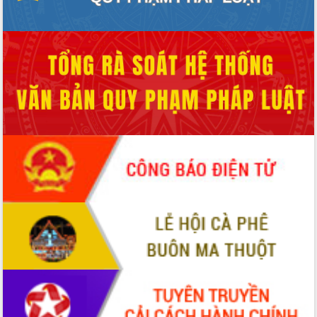
Tất cả:
66108564