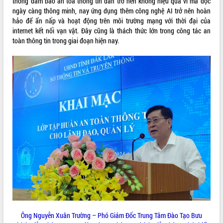
thống đảm bảo an tòa thông tin dần trở nên không hiệu quả vì mã độc
ngày càng thông minh, nay ứng dụng thêm công nghệ AI trở nên hoàn
VIDEO
hảo để ẩn nấp và hoạt động trên môi trường mạng với thời đại của
internet kết nối vạn vật. Đây cũng là thách thức lớn trong công tác an
Không có file video nào để phát.
toàn thông tin trong giai đoạn hiện nay.
ALBUM ẢNH
LIÊN KẾT WEB
THỐNG KÊ TRUY CẬP
Ông Nguyễn Xuân Trường – Phó Giám Đốc Trung Tâm Đào Tạo Bưu
Hôm nay:
11143