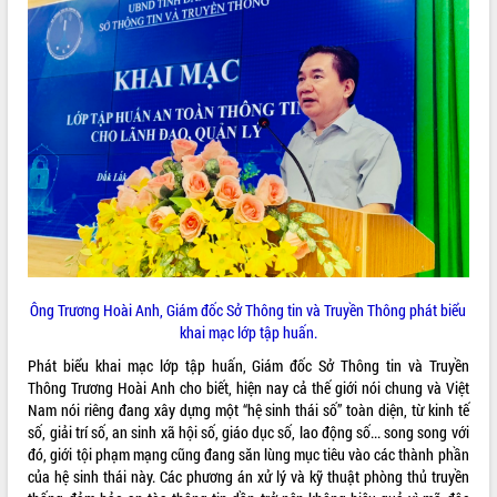
ĐIỂM TIN VĂN BẢN
QUY HOẠCH - KẾ HOẠCH
Ông Trương Hoài Anh, Giám đốc Sở Thông tin và Truyền Thông phát biểu
khai mạc lớp tập huấn.
Phát biểu khai mạc lớp tập huấn, Giám đốc Sở Thông tin và Truyền
Thông Trương Hoài Anh cho biết, hiện nay cả thế giới nói chung và Việt
Nam nói riêng đang xây dựng một “hệ sinh thái số” toàn diện, từ kinh tế
số, giải trí số, an sinh xã hội số, giáo dục số, lao động số... song song với
đó, giới tội phạm mạng cũng đang săn lùng mục tiêu vào các thành phần
của hệ sinh thái này. Các phương án xử lý và kỹ thuật phòng thủ truyền