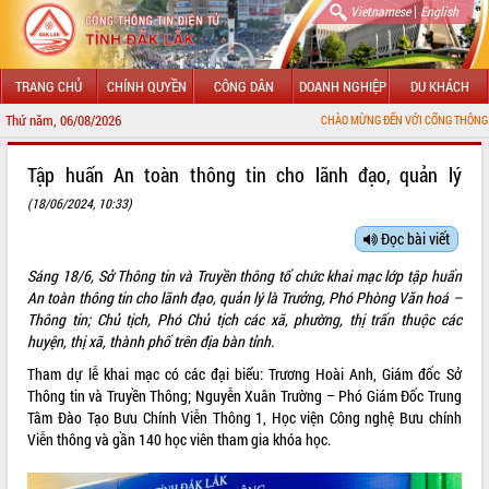
|
Vietnamese
English
TRANG CHỦ
CHÍNH QUYỀN
CÔNG DÂN
DOANH NGHIỆP
DU KHÁCH
Thứ năm, 06/08/2026
CHÀO MỪNG ĐẾN VỚI CỔNG THÔNG TIN ĐIỆN TỬ
GIỚI THIỆU
Tập huấn An toàn thông tin cho lãnh đạo, quản lý
(18/06/2024, 10:33)
LÃNH ĐẠO UBND TỈNH
Đọc bài viết
TIN TỨC SỰ KIỆN
Sáng 18/6, Sở Thông tin và Truyền thông tổ chức khai mạc lớp tập huấn
SỞ, BAN, NGÀNH
An toàn thông tin cho lãnh đạo, quản lý là Trưởng, Phó Phòng Văn hoá –
Thông tin; Chủ tịch, Phó Chủ tịch các xã, phường, thị trấn thuộc các
UBND CÁC XÃ, PHƯỜNG
huyện, thị xã, thành phố trên địa bàn tỉnh.
Tham dự lễ khai mạc có các đại biểu: Trương Hoài Anh, Giám đốc Sở
THÔNG TIN CHỈ ĐẠO ĐIỀU HÀNH
Thông tin và Truyền Thông; Nguyễn Xuân Trường – Phó Giám Đốc Trung
Tâm Đào Tạo Bưu Chính Viễn Thông 1, Học viện Công nghệ Bưu chính
HỆ THỐNG VĂN BẢN
Viễn thông và gần 140 học viên tham gia khóa học.
VĂN BẢN HĐND TỈNH