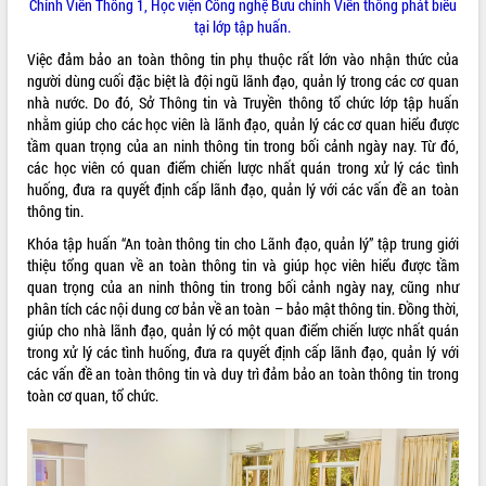
Chính Viễn Thông 1, Học viện Công nghệ Bưu chính Viễn thông phát biểu
Tất cả:
65987285
tại lớp tập huấn.
Việc đảm bảo an toàn thông tin phụ thuộc rất lớn vào nhận thức của
người dùng cuối đặc biệt là đội ngũ lãnh đạo, quản lý trong các cơ quan
nhà nước. Do đó, Sở Thông tin và Truyền thông tổ chức lớp tập huấn
nhằm giúp cho các học viên là lãnh đạo, quản lý các cơ quan hiểu được
tầm quan trọng của an ninh thông tin trong bối cảnh ngày nay. Từ đó,
các học viên có quan điểm chiến lược nhất quán trong xử lý các tình
huống, đưa ra quyết định cấp lãnh đạo, quản lý với các vấn đề an toàn
thông tin.
Khóa tập huấn “An toàn thông tin cho Lãnh đạo, quản lý” tập trung giới
thiệu tổng quan về an toàn thông tin và giúp học viên hiểu được tầm
quan trọng của an ninh thông tin trong bối cảnh ngày nay, cũng như
phân tích các nội dung cơ bản về an toàn – bảo mật thông tin. Đồng thời,
giúp cho nhà lãnh đạo, quản lý có một quan điểm chiến lược nhất quán
trong xử lý các tình huống, đưa ra quyết định cấp lãnh đạo, quản lý với
các vấn đề an toàn thông tin và duy trì đảm bảo an toàn thông tin trong
toàn cơ quan, tổ chức.