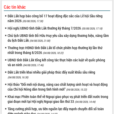
Các tin khác
Đắk Lắk họp báo công bố 17 hoạt động đặc sắc của Lễ hội Sầu riêng
năm 2026
(05/08/2026, 17:30)
Hội nghị UBND tỉnh Đắk Lắk thường kỳ tháng 7/2026
(05/08/2026, 17:18)
Chủ tịch UBND tỉnh Đỗ Hữu Huy yêu cầu xây dựng thương hiệu, nâng tầm
du lịch Đắk Lắk
(04/08/2026, 21:00)
Thường trực HĐND tỉnh Đắk Lắk tổ chức phiên họp thường kỳ lần thứ
nhất trong tháng 8/2026
(04/08/2026, 18:22)
UBND tỉnh Đắk Lắk tổng kết công tác thực hiện các luật về quốc phòng
và an ninh
(04/08/2026, 17:46)
Đắk Lắk triển khai nhiều giải pháp thúc đẩy xuất khẩu sầu riêng
(04/08/2026, 16:30)
Hội thảo “Đổi mới nội dung, nâng cao chất lượng sinh hoạt và hoạt động
của Chi hội Nông dân trong tình hình mới”
(04/08/2026, 15:23)
Khai mạc Phiên toàn thể về Ngoại giao phục vụ phát triển đất nước trong
giai đoạn mới tại Hội nghị Ngoại giao lần thứ 33
(04/08/2026, 14:44)
Tăng cường phối hợp, ưu tiên nguồn lực đẩy mạnh chuyển đổi số toàn
diện ngành giáo dục
(04/08/2026, 14:23)