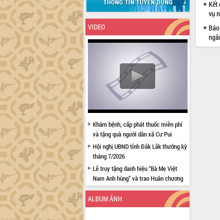
Kết
vụ 
VIDEO
Báo 
ngâ
Khám bệnh, cấp phát thuốc miễn phí
và tặng quà người dân xã Cư Pui
Hội nghị UBND tỉnh Đắk Lắk thường kỳ
tháng 7/2026
Lễ truy tặng danh hiệu “Bà Mẹ Việt
Nam Anh hùng” và trao Huân chương
Lao động
ALBUM ẢNH
UBND tỉnh Đắk Lắk triển khai nhiệm
vụ 6 tháng cuối năm 2026