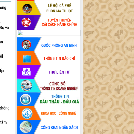
ương
ộ
 Bộ và
an
ối
địa
 phòng
 tâm