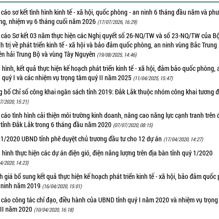
cáo sơ kết tình hình kinh tế - xã hội, quốc phòng - an ninh 6 tháng đầu năm và ph
ng, nhiệm vụ 6 tháng cuối năm 2026
(17/07/2026, 16:29)
 cáo Sơ kết 03 năm thực hiện các Nghị quyết số 26-NQ/TW và số 23-NQ/TW của B
h trị về phát triển kinh tế - xã hội và bảo đảm quốc phòng, an ninh vùng Bắc Trung
ên hải Trung Bộ và vùng Tây Nguyên
(19/08/2025, 14:46)
 hình, kết quả thực hiện kế hoạch phát triển kinh tế - xã hội, đảm bảo quốc phòng, 
 quý I và các nhiệm vụ trọng tâm quý II năm 2025
(11/04/2025, 15:47)
g bố Chỉ số công khai ngân sách tỉnh 2019: Đắk Lắk thuộc nhóm công khai tương đ
7/2020, 15:21)
cáo tình hình cải thiện môi trường kinh doanh, nâng cao năng lực cạnh tranh trên 
 tỉnh Đắk Lắk trong 6 tháng đầu năm 2020
(07/07/2020, 08:15)
 1/2020 UBND tỉnh phê duyệt chủ trương đầu tư cho 12 dự án
(17/04/2020, 14:27)
 hình thực hiện các dự án điện gió, điện năng lượng trên địa bàn tỉnh quý 1/2020
4/2020, 14:23)
 giá bổ sung kết quả thực hiện kế hoạch phát triển kinh tế - xã hội, bảo đảm quốc
n ninh năm 2019
(16/04/2020, 15:01)
 cáo công tác chỉ đạo, điều hành của UBND tỉnh quý I năm 2020 và nhiệm vụ trọng
 II năm 2020
(10/04/2020, 16:18)