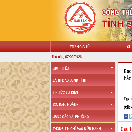
TRANG CHỦ
CH
Thứ sáu, 07/08/2026
GIỚI THIỆU
Báo
bảo
LÃNH ĐẠO UBND TỈNH
TIN TỨC SỰ KIỆN
Tập 
SỞ, BAN, NGÀNH
(Clic
UBND CÁC XÃ, PHƯỜNG
Các t
THÔNG TIN CHỈ ĐẠO ĐIỀU HÀNH