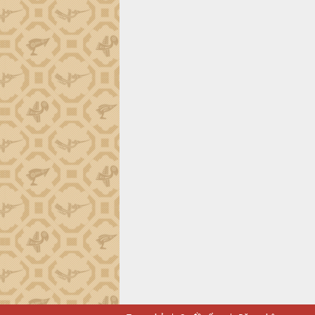
Trình diễn nghệ thuật chế biến các
món ăn từ sầu riêng
Đắk Lắk công bố Quy hoạch và xúc
tiến đầu tư tỉnh
Ngành cá ngừ Đắk Lắk chủ động thích
ứng để giữ vững thị trường xuất khẩu
Diễn đàn Kinh tế tư nhân Việt Nam đột
phá cơ chế - Hợp tác công tư
Đề án 06 tạo bước ngoặt đột phá trong
cải cách hành chính tỉnh Đắk Lắk
Kết nối tour, đẩy mạnh chuyển đổi số
để phát triển du lịch Đắk Lắk
Khởi động Dự án Đầu tư xây dựng hạ
tầng kỹ thuật Cụm công nghiệp Tân
Tiến
Gặp mặt các cơ quan báo chí nhân Kỷ
niệm 101 năm Ngày Báo chí Cách
mạng Việt Nam
Đắk Lắk sơ kết 4 năm triển khai thực
hiện Đề án 06 của Chính phủ