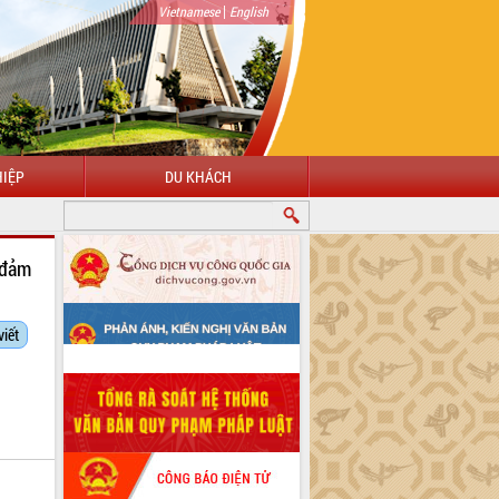
|
Vietnamese
English
IỆP
DU KHÁCH
 đảm
viết