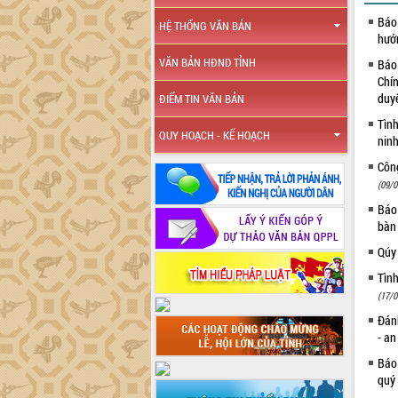
Báo 
HỆ THỐNG VĂN BẢN
hướ
VĂN BẢN HĐND TỈNH
Báo
Chín
duy
ĐIỂM TIN VĂN BẢN
Tình
QUY HOẠCH - KẾ HOẠCH
ninh
Côn
(09/0
Báo 
bàn
Qúy
Tình
(17/0
Đánh
- a
Báo
quý