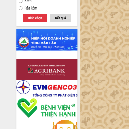
Kém
Rất kém
Bình chọn
Kết quả