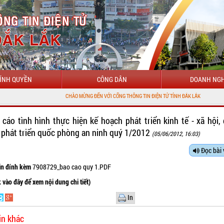
ÍNH QUYỀN
CÔNG DÂN
DOANH NGH
CHÀO MỪNG ĐẾN VỚI CỔNG THÔNG TIN ĐIỆN TỬ TỈNH ĐẮK LẮK
 cáo tình hình thực hiện kế hoạch phát triển kinh tế - xã hội,
 phát triển quốc phòng an ninh quý 1/2012
(05/06/2012, 16:03)
Đọc bài 
tin đính kèm
7908729_bao cao quy 1.PDF
k vào đây để xem nội dung chi tiết)
In
in khác