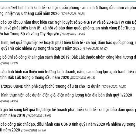
cáo sơ kết tình hình kinh tế - xã hội, quốc phòng - an ninh 6 tháng đầu năm và ph
ng, nhiệm vụ 6 tháng cuối năm 2026
(17/07/2026, 16:29)
 cáo Sơ kết 03 năm thực hiện các Nghị quyết số 26-NQ/TW và số 23-NQ/TW của B
h trị về phát triển kinh tế - xã hội và bảo đảm quốc phòng, an ninh vùng Bắc Trung
ên hải Trung Bộ và vùng Tây Nguyên
(19/08/2025, 14:46)
 hình, kết quả thực hiện kế hoạch phát triển kinh tế - xã hội, đảm bảo quốc phòng, 
 quý I và các nhiệm vụ trọng tâm quý II năm 2025
(11/04/2025, 15:47)
g bố Chỉ số công khai ngân sách tỉnh 2019: Đắk Lắk thuộc nhóm công khai tương đ
7/2020, 15:21)
cáo tình hình cải thiện môi trường kinh doanh, nâng cao năng lực cạnh tranh trên 
 tỉnh Đắk Lắk trong 6 tháng đầu năm 2020
(07/07/2020, 08:15)
 1/2020 UBND tỉnh phê duyệt chủ trương đầu tư cho 12 dự án
(17/04/2020, 14:27)
 hình thực hiện các dự án điện gió, điện năng lượng trên địa bàn tỉnh quý 1/2020
4/2020, 14:23)
 giá bổ sung kết quả thực hiện kế hoạch phát triển kinh tế - xã hội, bảo đảm quốc
n ninh năm 2019
(16/04/2020, 15:01)
 cáo công tác chỉ đạo, điều hành của UBND tỉnh quý I năm 2020 và nhiệm vụ trọng
 II năm 2020
(10/04/2020, 16:18)