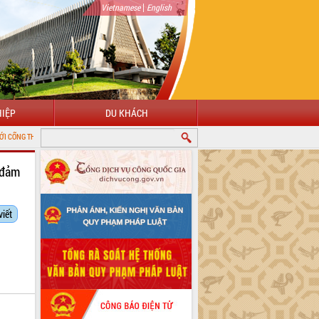
|
Vietnamese
English
IỆP
DU KHÁCH
 TIN ĐIỆN TỬ TỈNH ĐẮK LẮK
 đảm
viết