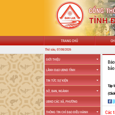
TRANG CHỦ
CH
Thứ sáu, 07/08/2026
GIỚI THIỆU
Báo
bảo
LÃNH ĐẠO UBND TỈNH
TIN TỨC SỰ KIỆN
Tập 
SỞ, BAN, NGÀNH
(Clic
UBND CÁC XÃ, PHƯỜNG
Các t
THÔNG TIN CHỈ ĐẠO ĐIỀU HÀNH