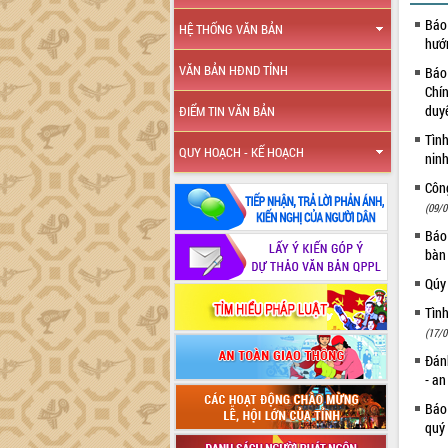
Báo 
HỆ THỐNG VĂN BẢN
hướ
VĂN BẢN HĐND TỈNH
Báo
Chín
duy
ĐIỂM TIN VĂN BẢN
Tình
QUY HOẠCH - KẾ HOẠCH
ninh
Côn
(09/0
Báo 
bàn
Qúy
Tình
(17/0
Đánh
- a
Báo
quý