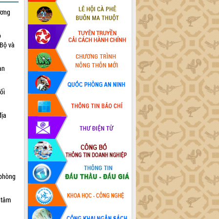
ương
ộ
 Bộ và
an
ối
địa
 phòng
 tâm