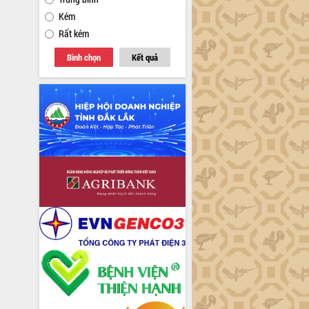
Kém
Rất kém
Bình chọn
Kết quả