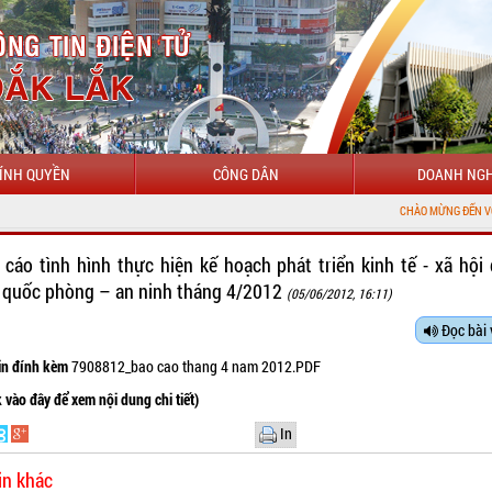
ÍNH QUYỀN
CÔNG DÂN
DOANH NGH
CHÀO MỪNG ĐẾN VỚI CỔNG THÔNG
 cáo tình hình thực hiện kế hoạch phát triển kinh tế - xã hội
 quốc phòng – an ninh tháng 4/2012
(05/06/2012, 16:11)
Đọc bài 
tin đính kèm
7908812_bao cao thang 4 nam 2012.PDF
k vào đây để xem nội dung chi tiết)
In
in khác