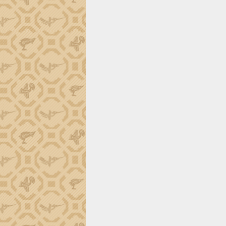
Trình diễn nghệ thuật chế biến các
món ăn từ sầu riêng
Đắk Lắk công bố Quy hoạch và xúc
tiến đầu tư tỉnh
Ngành cá ngừ Đắk Lắk chủ động thích
ứng để giữ vững thị trường xuất khẩu
Diễn đàn Kinh tế tư nhân Việt Nam đột
phá cơ chế - Hợp tác công tư
Đề án 06 tạo bước ngoặt đột phá trong
cải cách hành chính tỉnh Đắk Lắk
Kết nối tour, đẩy mạnh chuyển đổi số
để phát triển du lịch Đắk Lắk
Khởi động Dự án Đầu tư xây dựng hạ
tầng kỹ thuật Cụm công nghiệp Tân
Tiến
Gặp mặt các cơ quan báo chí nhân Kỷ
niệm 101 năm Ngày Báo chí Cách
mạng Việt Nam
Đắk Lắk sơ kết 4 năm triển khai thực
hiện Đề án 06 của Chính phủ