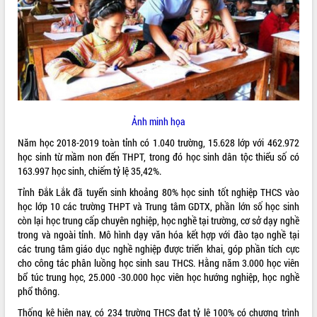
ĐIỂM TIN VĂN BẢN
QUY HOẠCH - KẾ HOẠCH
Ảnh minh họa
Năm học 2018-2019 toàn tỉnh có 1.040 trường, 15.628 lớp với 462.972
học sinh từ mầm non đến THPT, trong đó học sinh dân tộc thiểu số có
163.997 học sinh, chiếm tỷ lệ 35,42%.
Tỉnh Đắk Lắk đã tuyển sinh khoảng 80% học sinh tốt nghiệp THCS vào
học lớp 10 các trường THPT và Trung tâm GDTX, phần lớn số học sinh
còn lại học trung cấp chuyên nghiệp, học nghề tại trường, cơ sở dạy nghề
trong và ngoài tỉnh. Mô hình dạy văn hóa kết hợp với đào tạo nghề tại
các trung tâm giáo dục nghề nghiệp được triển khai, góp phần tích cực
cho công tác phân luồng học sinh sau THCS. Hằng năm 3.000 học viên
bổ túc trung học, 25.000 -30.000 học viên học hướng nghiệp, học nghề
phổ thông.
Thống kê hiện nay, có 234 trường THCS đạt tỷ lệ 100% có chương trình