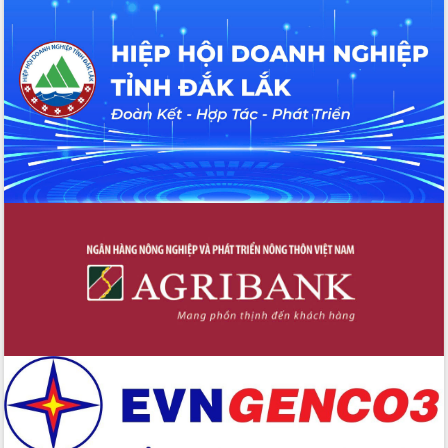
Xây dựng nền hành chính số đồng
hành cùng nông dân dân, doanh nghiệp
Giai đoạn 2026-2030, Đắk Lắk phấn
đấu có 77% xã đạt chuẩn nông thôn
mới
Chuyển đổi số 'mở đường' cho nông
nghiệp Đắk Lắk tăng trưởng bứt phá
Triển khai đồng bộ đo đạc, lập hồ sơ
địa chính, hoàn thiện cơ sở dữ liệu đất
đai
Ứng dụng sinh trắc học - Bước tiến
trong hành trình chuyển đổi số tại Đắk
Lắk
Đắk Lắk nâng cao hiệu quả công tác
Đảng từ Sổ tay đảng viên điện tử
Đắk Lắk đẩy mạnh nuôi biển công
nghệ, hướng tới phát triển thủy sản
bền vững
Tập huấn nâng cao năng lực triển khai
chuyển đổi số cho cán bộ, công chức