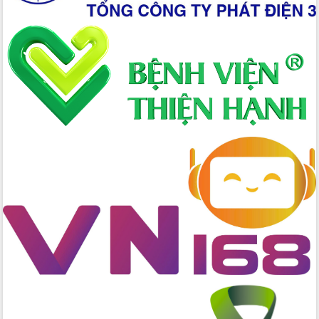
cấp xã
Đắk Lắk phát động hưởng ứng Ngày
Quyền của người tiêu dùng Việt Nam
2026
Đẩy mạnh cải cách hành chính, quyết
tâm đạt được mục tiêu tăng trưởng
hai con số trong năm 2026
Tổ chức trang trọng Lễ hội Đền thờ
Lương Văn Chánh năm 2026
Phó Bí thư Tỉnh ủy Đắk Lắk Đỗ Hữu
Huy giữ chức Bí thư Đảng ủy Ủy Ban
Nhân dân tỉnh
Bệnh án điện tử thúc đẩy chuyển đổi
số y tế tại Đắk Lắk
Chuyển đổi số thư viện: Mở rộng
không gian tri thức trong thời đại số
Đánh giá, rút kinh nghiệm công tác tổ
chức diễn tập trước ngày bầu cử
Chương trình “Gặp gỡ hữu nghị –
Friendship Meeting New Year 2026”