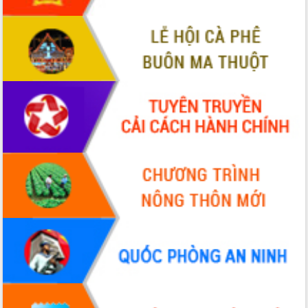
Quy hoạch và Xúc tiến đầu tư tỉnh Đắk
Lắk
Khơi thông điểm nghẽn, đẩy nhanh
giải ngân vốn khắc phục thiên tai
HĐND tỉnh thông qua điều chỉnh Quy
hoạch tỉnh thời kỳ 2021-2030
Hội thảo góp ý hồ sơ điều chỉnh quy
hoạch tỉnh Đắk Lắk thời kỳ 2021-2030,
tầm nhìn đến năm 2050
Nâng cao hiệu quả hoạt động của các
doanh nghiệp nhà nước
Hội nghị triển khai kết nối mạng
truyền số liệu chuyên dùng phục vụ cơ
quan Đảng, Nhà nước
Lễ phát động chuỗi hoạt động chung
tay làm sạch môi trường
Xã Ea Kar bước chuyển mình trong
công tác cải cách hành chính mô hình
mới
UBND tỉnh họp báo định kỳ tháng 4
năm 2026