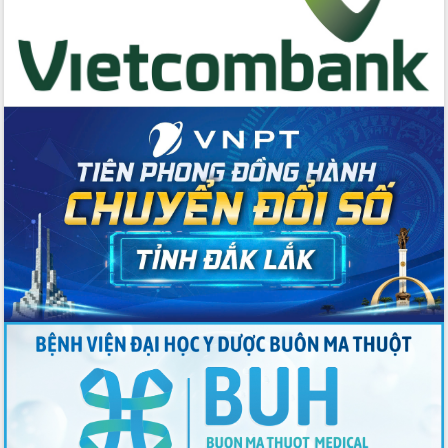
Bầu cử Quốc hội và HĐND: Cử tri Đắk
Lắk gửi gắm niềm tin, kỳ vọng vào lá
phiếu
Đắk Lắk sẵn sàng các điều kiện cho
Ngày hội bầu cử đại biểu Quốc hội
khóa XVI và HĐND các cấp nhiệm kỳ
2026-2031
Đảm bảo cuộc bầu cử đại biểu Quốc
hội và đại biểu HĐND các cấp diễn ra
an toàn, hiệu quả, đúng quy định
Thủ tướng Chính phủ Phạm Minh Chính
kiểm tra, chỉ đạo hoàn thành các dự
án cao tốc và thăm khu tái định cư tại
Đắk Lắk
Sôi nổi Hội đua ngựa truyền thống Gò
Thì Thùng mừng Xuân Bính Ngọ 2026
Lãnh đạo tỉnh dâng hương tưởng niệm
tại Đập Đồng Cam đầu Xuân Bính Ngọ
Ngành nông nghiệp phấn đấu tăng
trưởng đạt 5,86% trong năm 2026
UBND tỉnh Đắk Lắk triển khai công tác