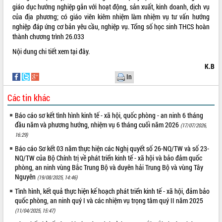
giáo dục hướng nghiệp gắn với hoạt động, sản xuất, kinh doanh, dịch vụ
VIDEO
của địa phương; có giáo viên kiêm nhiệm làm nhiệm vụ tư vấn hướng
nghiệp đáp ứng cơ bản yêu cầu, nghiệp vụ. Tổng số học sinh THCS hoàn
thành chương trình 26.033
Nội dung chi tiết xem
tại đây.
K.B
In
Các tin khác
Khám bệnh, cấp phát thuốc miễn phí
Báo cáo sơ kết tình hình kinh tế - xã hội, quốc phòng - an ninh 6 tháng
và tặng quà người dân xã Cư Pui
đầu năm và phương hướng, nhiệm vụ 6 tháng cuối năm 2026
(17/07/2026,
Hội nghị UBND tỉnh Đắk Lắk thường kỳ
16:29)
tháng 7/2026
Báo cáo Sơ kết 03 năm thực hiện các Nghị quyết số 26-NQ/TW và số 23-
Lễ truy tặng danh hiệu “Bà Mẹ Việt
NQ/TW của Bộ Chính trị về phát triển kinh tế - xã hội và bảo đảm quốc
Nam Anh hùng” và trao Huân chương
phòng, an ninh vùng Bắc Trung Bộ và duyên hải Trung Bộ và vùng Tây
Lao động
Nguyên
(19/08/2025, 14:46)
ALBUM ẢNH
UBND tỉnh Đắk Lắk triển khai nhiệm
Tình hình, kết quả thực hiện kế hoạch phát triển kinh tế - xã hội, đảm bảo
vụ 6 tháng cuối năm 2026
quốc phòng, an ninh quý I và các nhiệm vụ trọng tâm quý II năm 2025
Kỳ họp thứ Hai, Hội đồng nhân dân
(11/04/2025, 15:47)
tỉnh khóa XI quyết nghị nhiều nội dung