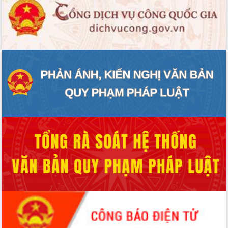
món ăn từ sầu riêng
Đắk Lắk công bố Quy hoạch và xúc
tiến đầu tư tỉnh
Ngành cá ngừ Đắk Lắk chủ động thích
ứng để giữ vững thị trường xuất khẩu
Diễn đàn Kinh tế tư nhân Việt Nam đột
phá cơ chế - Hợp tác công tư
Đề án 06 tạo bước ngoặt đột phá trong
cải cách hành chính tỉnh Đắk Lắk
Kết nối tour, đẩy mạnh chuyển đổi số
để phát triển du lịch Đắk Lắk
Khởi động Dự án Đầu tư xây dựng hạ
tầng kỹ thuật Cụm công nghiệp Tân
Tiến
Gặp mặt các cơ quan báo chí nhân Kỷ
niệm 101 năm Ngày Báo chí Cách
mạng Việt Nam
Đắk Lắk sơ kết 4 năm triển khai thực
hiện Đề án 06 của Chính phủ
Họp báo thông tin về Hội nghị Công bố