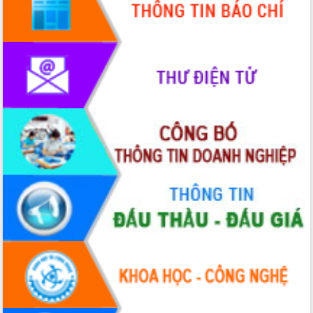
Hội thảo khoa học “Giải pháp thúc đẩy
phát triển nền kinh tế xanh tại tỉnh
Đắk Lắk”
Tăng cường giám sát, đôn đốc thực
hiện nhiệm vụ quản lý tài sản công
hàng tuần
Tháo gỡ những vướng mắc, đẩy mạnh
công tác cải cách thủ tục hành chính
tại Trung tâm Phục vụ hành chính
công tỉnh
Đắk Lắk: Tôn vinh 46 giải pháp tại Hội
thi Sáng tạo Kỹ thuật 2024 - 2025
Đắk Lắk rà soát, điều chỉnh Đề án 190
về phát triển nuôi trồng thủy sản
Phó Chủ tịch UBND tỉnh Đắk Lắk
Trương Công Thái kiểm tra thực địa
Dự án cao tốc Khánh Hòa - Buôn Ma
Thuột
Định vị cà phê Việt Nam như một “di
sản sống” trong dòng chảy toàn cầu