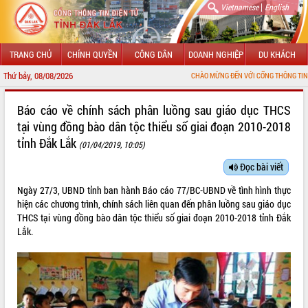
|
Vietnamese
English
TRANG CHỦ
CHÍNH QUYỀN
CÔNG DÂN
DOANH NGHIỆP
DU KHÁCH
Thứ bảy, 08/08/2026
CHÀO MỪNG ĐẾN VỚI CỔNG THÔNG TIN ĐIỆN TỬ TỈNH 
GIỚI THIỆU
Báo cáo về chính sách phân luồng sau giáo dục THCS
tại vùng đồng bào dân tộc thiểu số giai đoạn 2010-2018
LÃNH ĐẠO UBND TỈNH
tỉnh Đắk Lắk
(01/04/2019, 10:05)
TIN TỨC SỰ KIỆN
Đọc bài viết
SỞ, BAN, NGÀNH
Ngày 27/3, UBND tỉnh ban hành Báo cáo 77/BC-UBND về tình hình thực
hiện các chương trình, chính sách liên quan đến phân luồng sau giáo dục
UBND CÁC XÃ, PHƯỜNG
THCS tại vùng đồng bào dân tộc thiểu số giai đoạn 2010-2018 tỉnh Đắk
Lắk.
THÔNG TIN CHỈ ĐẠO ĐIỀU HÀNH
HỆ THỐNG VĂN BẢN
VĂN BẢN HĐND TỈNH