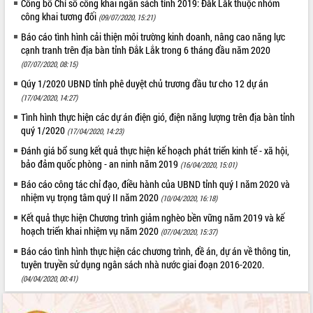
Công bố Chỉ số công khai ngân sách tỉnh 2019: Đắk Lắk thuộc nhóm
quan trọng
công khai tương đối
(09/07/2020, 15:21)
Bí thư Tỉnh ủy Lương Nguyễn Minh
Báo cáo tình hình cải thiện môi trường kinh doanh, nâng cao năng lực
Triết thăm, tặng quà người có công với
cạnh tranh trên địa bàn tỉnh Đắk Lắk trong 6 tháng đầu năm 2020
cách mạng
(07/07/2020, 08:15)
Rà soát, hoàn thiện hệ thống thiết chế
Qúy 1/2020 UBND tỉnh phê duyệt chủ trương đầu tư cho 12 dự án
văn hóa, thể thao đáp ứng yêu cầu
LIÊN KẾT WEB
(17/04/2020, 14:27)
phát triển mới
Tình hình thực hiện các dự án điện gió, điện năng lượng trên địa bàn tỉnh
Thường trực HĐND tỉnh Đắk Lắk gặp
quý 1/2020
(17/04/2020, 14:23)
mặt Đoàn chuyên gia y tế TP. Hồ Chí
Minh
Đánh giá bổ sung kết quả thực hiện kế hoạch phát triển kinh tế - xã hội,
THỐNG KÊ TRUY CẬP
bảo đảm quốc phòng - an ninh năm 2019
(16/04/2020, 15:01)
Lễ truy điệu và an táng hài cốt liệt sĩ
tại Nghĩa trang Liệt sĩ xã Sơn Hòa
Hôm nay:
34110
Báo cáo công tác chỉ đạo, điều hành của UBND tỉnh quý I năm 2020 và
nhiệm vụ trọng tâm quý II năm 2020
Bàn giải pháp tháo gỡ khó khăn trong
Tất cả:
66079433
(10/04/2020, 16:18)
xuất khẩu sầu riêng và triển khai quy
Kết quả thực hiện Chương trình giảm nghèo bền vững năm 2019 và kế
định EUDR
hoạch triển khai nhiệm vụ năm 2020
(07/04/2020, 15:37)
Thứ trưởng Bộ Nông nghiệp và Môi
Báo cáo tình hình thực hiện các chương trình, đề án, dự án về thông tin,
trường Nguyễn Hoàng Hiệp khảo sát
tuyên truyền sử dụng ngân sách nhà nước giai đoạn 2016-2020.
vùng trồng và doanh nghiệp đóng gói
(04/04/2020, 00:41)
sầu riêng tại Đắk Lắk
Trình diễn nghệ thuật chế biến các