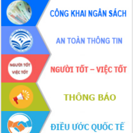
Xây dựng nông thôn mới: Nâng cao đời
sống người dân từ những mô hình thiết
thực
Quyết liệt tháo gỡ vướng mắc, đẩy
nhanh tiến độ các dự án trọng điểm
trong Khu kinh tế Nam Phú Yên
Hòn Yến phát triển du lịch gắn với bảo
tồn biển
Lấy ý kiến điều chỉnh Quy hoạch tỉnh
Đắk Lắk thời kỳ 2021-2030, tầm nhìn
đến năm 2050
Phát động chiến dịch 30 ngày đêm
giải phóng mặt bằng Tuyến đường bộ
ven biển
Đắk Lắk nỗ lực thúc đẩy tăng trưởng
kinh tế từ 10% trở lên trong Quý
II/2026
Đắk Lắk ký kết thỏa thuận hợp tác về
chuyển đổi số giai đoạn 2026 – 2030
với Tập đoàn Bưu chính Viễn thông
Việt Nam