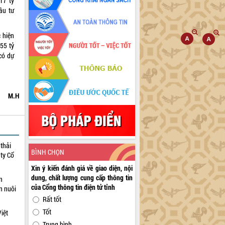
17 tỷ
ầu tư
 hiện
55 tỷ
có dự
M.H
thải
BÌNH CHỌN
 ty Cổ
Xin ý kiến đánh giá về giao diện, nội
dung, chất lượng cung cấp thông tin
n
của Cổng thông tin điện tử tỉnh
n nuôi
Rất tốt
Tốt
iệt
Trung bình