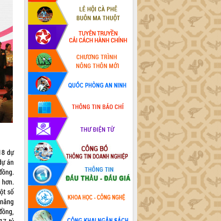
18 dự
dự án
đồng.
 hơn.
ột số
 năng
đồng,