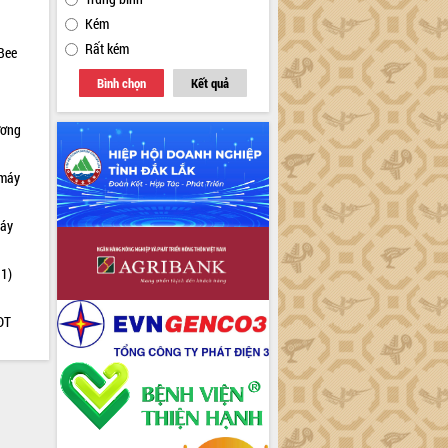
Kém
Rất kém
Bee
Bình chọn
Kết quả
ương
 máy
máy
 1)
ĐT