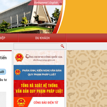
|
Vietnamese
English
IỆP
DU KHÁCH
tiến
viết
ầu tư