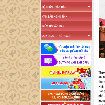
HỆ THỐNG VĂN BẢN
VĂN BẢN HĐND TỈNH
ĐIỂM TIN VĂN BẢN
QUY HOẠCH - KẾ HOẠCH
Theo
án s
thu 
Nhìn
Đáng
nhà 
lượn