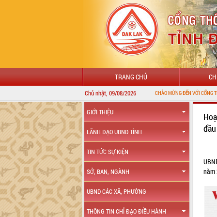
TRANG CHỦ
CH
Chủ nhật, 09/08/2026
CHÀO MỪNG ĐẾN VỚI CỔNG THÔNG TIN ĐIỆN 
GIỚI THIỆU
Hoạ
đầu
LÃNH ĐẠO UBND TỈNH
TIN TỨC SỰ KIỆN
UBND
năm 
SỞ, BAN, NGÀNH
UBND CÁC XÃ, PHƯỜNG
THÔNG TIN CHỈ ĐẠO ĐIỀU HÀNH