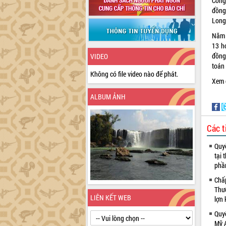
Công
đồng
Long
Năm 
13 h
đồng
VIDEO
toán 
Không có file video nào để phát.
Xem c
ALBUM ẢNH
Các t
Quyế
tại 
phầ
Chấp
Thươ
LIÊN KẾT WEB
lợn 
Quyế
Mỹ 