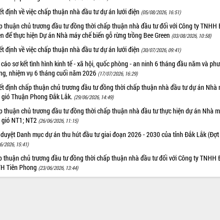
t định về việc chấp thuận nhà đầu tư dự án lưới điện
(05/08/2026, 16:51)
p thuận chủ trương đầu tư đồng thời chấp thuận nhà đầu tư đối với Công ty TNHH 
en để thực hiện Dự án Nhà máy chế biến gỗ rừng trồng Bee Green
(03/08/2026, 10:58)
t định về việc chấp thuận nhà đầu tư dự án lưới điện
(30/07/2026, 09:41)
cáo sơ kết tình hình kinh tế - xã hội, quốc phòng - an ninh 6 tháng đầu năm và ph
ng, nhiệm vụ 6 tháng cuối năm 2026
(17/07/2026, 16:29)
ết định chấp thuận chủ trương đầu tư đồng thời chấp thuận nhà đầu tư dự án Nhà
n gió Thuận Phong Đắk Lắk.
(29/06/2026, 14:49)
p thuận chủ trương đầu tư đồng thời chấp thuận nhà đầu tư thực hiện dự án Nhà 
n gió NT1; NT2
(26/06/2026, 11:15)
duyệt Danh mục dự án thu hút đầu tư giai đoạn 2026 - 2030 của tỉnh Đắk Lắk (Đợt
6/2026, 15:41)
p thuận chủ trương đầu tư đồng thời chấp thuận nhà đầu tư đối với Công ty TNHH 
H Tiên Phong
(23/06/2026, 13:44)