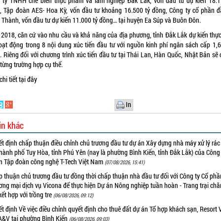
 ty TNHH chế biến thực phẩm và lâm nghiệp Đắk Lắk, vốn đầu tư dự kiến 18.1
, Tập đoàn AES- Hoa Kỳ, vốn đầu tư khoảng 16.500 tỷ đồng, Công ty cổ phần đ
 Thành, vốn đầu tư dự kiến 11.000 tỷ đồng… tại huyện Ea Súp và Buôn Đôn.
2018, căn cứ vào nhu cầu và khả năng của địa phương, tỉnh Đắk Lắk dự kiến thực
oạt động trong 8 nội dung xúc tiến đầu tư với nguồn kinh phí ngân sách cấp 1,6
. Riêng đối với chương trình xúc tiến đầu tư tại Thái Lan, Hàn Quốc, Nhật Bản sẽ 
từng trường hợp cụ thể.
hi tiết
tại đây
In
in khác
t định chấp thuận điều chỉnh chủ trương đầu tư dự án Xây dựng nhà máy xử lý rác 
thành phố Tuy Hòa, tỉnh Phú Yên (nay là phường Bình Kiến, tỉnh Đắk Lắk) của Công
n Tập đoàn công nghệ T-Tech Việt Nam
(07/08/2026, 15:41)
 thuận chủ trương đầu tư đồng thời chấp thuận nhà đầu tư đối với Công ty Cổ phầ
ng mại dịch vụ Vicona để thực hiện Dự án Nông nghiệp tuần hoàn - Trang trại chă
kết hợp với trồng tre
(06/08/2026, 09:12)
t định Về việc điều chỉnh quyết định cho thuê đất dự án Tổ hợp khách sạn, Resort V
A&V tại phường Bình Kiến
(06/08/2026, 09:03)