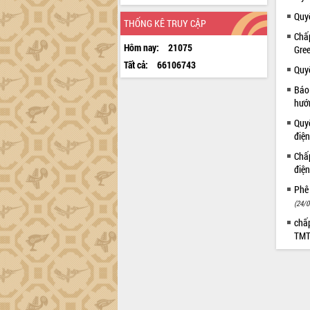
Quyế
THỐNG KÊ TRUY CẬP
Chấ
Hôm nay:
21075
Gre
Tất cả:
66106743
Quyế
Báo 
hướ
Quy
điệ
Chấ
điệ
Phê 
(24/0
chấ
TMT