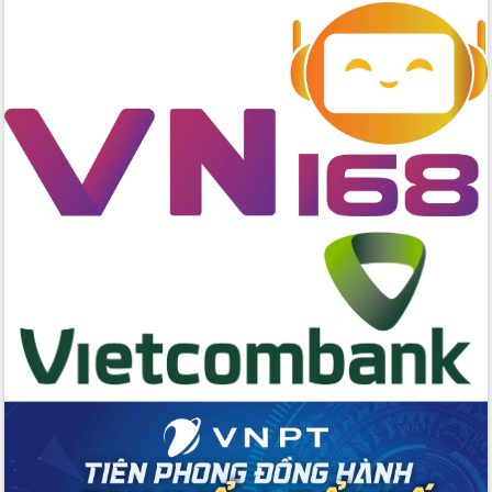
Chương trình “Gặp gỡ hữu nghị –
Friendship Meeting New Year 2026”
Bầu cử Quốc hội và HĐND: Cử tri Đắk
Lắk gửi gắm niềm tin, kỳ vọng vào lá
phiếu
Đắk Lắk sẵn sàng các điều kiện cho
Ngày hội bầu cử đại biểu Quốc hội
khóa XVI và HĐND các cấp nhiệm kỳ
2026-2031
Đảm bảo cuộc bầu cử đại biểu Quốc
hội và đại biểu HĐND các cấp diễn ra
an toàn, hiệu quả, đúng quy định
Thủ tướng Chính phủ Phạm Minh Chính
kiểm tra, chỉ đạo hoàn thành các dự
án cao tốc và thăm khu tái định cư tại
Đắk Lắk
Sôi nổi Hội đua ngựa truyền thống Gò
Thì Thùng mừng Xuân Bính Ngọ 2026
Lãnh đạo tỉnh dâng hương tưởng niệm
tại Đập Đồng Cam đầu Xuân Bính Ngọ