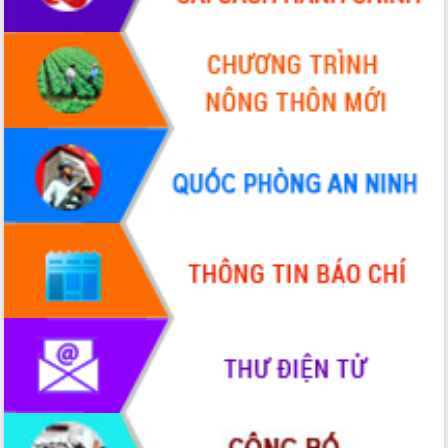
mới
UBND tỉnh họp báo định kỳ tháng 4
năm 2026
Hội thảo khoa học “Giải pháp thúc đẩy
phát triển nền kinh tế xanh tại tỉnh
Đắk Lắk”
Tăng cường giám sát, đôn đốc thực
hiện nhiệm vụ quản lý tài sản công
hàng tuần
Tháo gỡ những vướng mắc, đẩy mạnh
công tác cải cách thủ tục hành chính
tại Trung tâm Phục vụ hành chính
công tỉnh
Đắk Lắk: Tôn vinh 46 giải pháp tại Hội
thi Sáng tạo Kỹ thuật 2024 - 2025
Đắk Lắk rà soát, điều chỉnh Đề án 190
về phát triển nuôi trồng thủy sản
Phó Chủ tịch UBND tỉnh Đắk Lắk
Trương Công Thái kiểm tra thực địa
Dự án cao tốc Khánh Hòa - Buôn Ma
Thuột