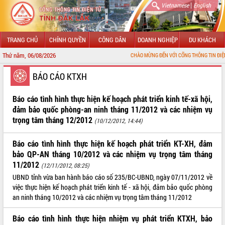
|
Vietnamese
English
TRANG CHỦ
CHÍNH QUYỀN
CÔNG DÂN
DOANH NGHIỆP
DU KHÁCH
Thứ năm, 06/08/2026
CHÀO MỪNG ĐẾN VỚI CỔNG THÔNG TIN ĐIỆN TỬ TỈNH ĐẮ
GIỚI THIỆU
BÁO CÁO KTXH
LÃNH ĐẠO UBND TỈNH
Báo cáo tình hình thực hiện kế hoạch phát triển kinh tế-xã hội,
đảm bảo quốc phòng-an ninh tháng 11/2012 và các nhiệm vụ
TIN TỨC SỰ KIỆN
trọng tâm tháng 12/2012
(10/12/2012, 14:44)
SỞ, BAN, NGÀNH
Báo cáo tình hình thực hiện kế hoạch phát triển KT-XH, đảm
bảo QP-AN tháng 10/2012 và các nhiệm vụ trọng tâm tháng
UBND CÁC XÃ, PHƯỜNG
11/2012
(12/11/2012, 08:25)
UBND tỉnh vừa ban hành báo cáo số 235/BC-UBND, ngày 07/11/2012 về
THÔNG TIN CHỈ ĐẠO ĐIỀU HÀNH
việc thực hiện kế hoạch phát triển kinh tế - xã hội, đảm bảo quốc phòng
an ninh tháng 10/2012 và các nhiệm vụ trọng tâm tháng 11/2012
HỆ THỐNG VĂN BẢN
Báo cáo tình hình thực hiện nhiệm vụ phát triển KTXH, bảo
VĂN BẢN HĐND TỈNH