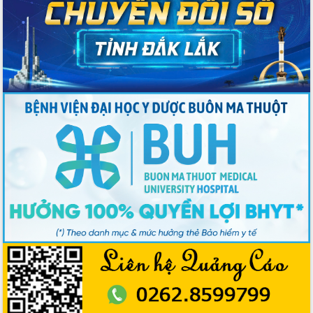
Ngành nông nghiệp phấn đấu tăng
trưởng đạt 5,86% trong năm 2026
UBND tỉnh Đắk Lắk triển khai công tác
quốc phòng, quân sự địa phương năm
2026
Đắk Lắk tập trung toàn lực khắc phục
tồn tại IUU, sẵn sàng làm việc với
Đoàn thanh tra EC
Chủ tịch UBND tỉnh Tạ Anh Tuấn thăm,
chúc mừng các bệnh viện nhân Ngày
Thầy thuốc Việt Nam
Rộn ràng lễ hội truyền thống Sông
nước Đà Nông lần thứ I năm 2026
Kỳ họp Chuyên đề lần thứ Năm, HĐND
tỉnh Đắk Lắk thông qua các nghị quyết
quan trọng
Thống nhất danh sách giới thiệu ứng
cử đại biểu Quốc hội khoá XVI và đại
biểu HĐND tỉnh Đắk Lắk, nhiệm kỳ
2026-2031
Phát động hai phong trào thi đua quan