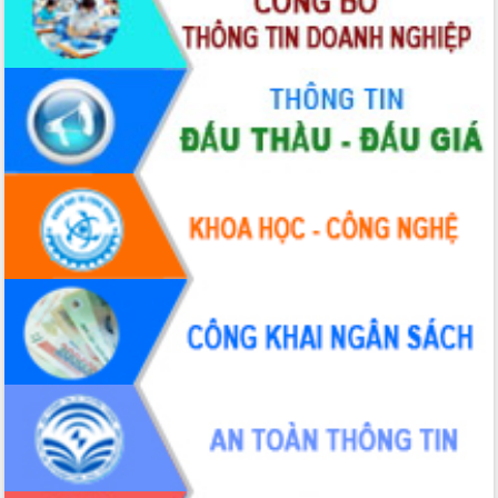
Định vị cà phê Việt Nam như một “di
sản sống” trong dòng chảy toàn cầu
Xây dựng nông thôn mới: Nâng cao đời
sống người dân từ những mô hình thiết
thực
Quyết liệt tháo gỡ vướng mắc, đẩy
nhanh tiến độ các dự án trọng điểm
trong Khu kinh tế Nam Phú Yên
Hòn Yến phát triển du lịch gắn với bảo
tồn biển
Lấy ý kiến điều chỉnh Quy hoạch tỉnh
Đắk Lắk thời kỳ 2021-2030, tầm nhìn
đến năm 2050
Phát động chiến dịch 30 ngày đêm
giải phóng mặt bằng Tuyến đường bộ
ven biển
Đắk Lắk nỗ lực thúc đẩy tăng trưởng
kinh tế từ 10% trở lên trong Quý
II/2026
Đắk Lắk ký kết thỏa thuận hợp tác về