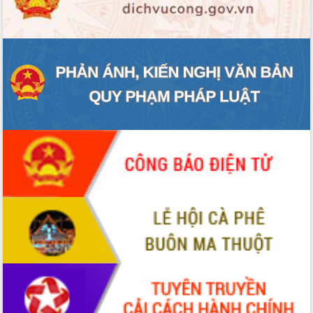
hiện Đề án 06 của Chính phủ
Họp báo thông tin về Hội nghị Công bố
Quy hoạch và Xúc tiến đầu tư tỉnh Đắk
Lắk
Khơi thông điểm nghẽn, đẩy nhanh
giải ngân vốn khắc phục thiên tai
HĐND tỉnh thông qua điều chỉnh Quy
hoạch tỉnh thời kỳ 2021-2030
Hội thảo góp ý hồ sơ điều chỉnh quy
hoạch tỉnh Đắk Lắk thời kỳ 2021-2030,
tầm nhìn đến năm 2050
Nâng cao hiệu quả hoạt động của các
doanh nghiệp nhà nước
Hội nghị triển khai kết nối mạng
truyền số liệu chuyên dùng phục vụ cơ
quan Đảng, Nhà nước
Lễ phát động chuỗi hoạt động chung
tay làm sạch môi trường
Xã Ea Kar bước chuyển mình trong
công tác cải cách hành chính mô hình