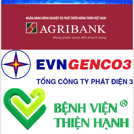
Tập huấn nâng cao năng lực triển khai
chuyển đổi số cho cán bộ, công chức
cấp xã
Đắk Lắk phát động hưởng ứng Ngày
Quyền của người tiêu dùng Việt Nam
2026
Đẩy mạnh cải cách hành chính, quyết
tâm đạt được mục tiêu tăng trưởng
hai con số trong năm 2026
Tổ chức trang trọng Lễ hội Đền thờ
Lương Văn Chánh năm 2026
Phó Bí thư Tỉnh ủy Đắk Lắk Đỗ Hữu
Huy giữ chức Bí thư Đảng ủy Ủy Ban
Nhân dân tỉnh
Bệnh án điện tử thúc đẩy chuyển đổi
số y tế tại Đắk Lắk
Chuyển đổi số thư viện: Mở rộng
không gian tri thức trong thời đại số
Đánh giá, rút kinh nghiệm công tác tổ
chức diễn tập trước ngày bầu cử