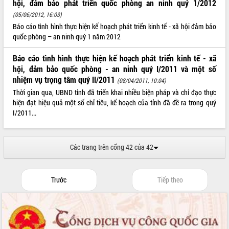
hội, đảm bảo phát triển quốc phòng an ninh quý 1/2012
sầu riêng tại Đắk Lắk
(05/06/2012, 16:03)
Trình diễn nghệ thuật chế biến các
Báo cáo tình hình thực hiện kế hoạch phát triển kinh tế - xã hội đảm bảo
món ăn từ sầu riêng
quốc phòng – an ninh quý 1 năm 2012
Đắk Lắk công bố Quy hoạch và xúc
THỐNG KÊ TRUY CẬP
tiến đầu tư tỉnh
Báo cáo tình hình thực hiện kế hoạch phát triển kinh tế - xã
Ngành cá ngừ Đắk Lắk chủ động thích
Hôm nay:
18441
hội, đảm bảo quốc phòng - an ninh quý I/2011 và một số
ứng để giữ vững thị trường xuất khẩu
nhiệm vụ trọng tâm quý II/2011
Tất cả:
65994583
(08/04/2011, 10:04)
Diễn đàn Kinh tế tư nhân Việt Nam đột
Thời gian qua, UBND tỉnh đã triển khai nhiều biện pháp và chỉ đạo thực
phá cơ chế - Hợp tác công tư
hiện đạt hiệu quả một số chỉ tiêu, kế hoạch của tỉnh đã đề ra trong quý
Đề án 06 tạo bước ngoặt đột phá trong
I/2011...
cải cách hành chính tỉnh Đắk Lắk
Kết nối tour, đẩy mạnh chuyển đổi số
để phát triển du lịch Đắk Lắk
Các trang trên cổng 42 của 42
Khởi động Dự án Đầu tư xây dựng hạ
tầng kỹ thuật Cụm công nghiệp Tân
Tiến
Trước
Tiếp theo
Gặp mặt các cơ quan báo chí nhân Kỷ
niệm 101 năm Ngày Báo chí Cách
mạng Việt Nam
Đắk Lắk sơ kết 4 năm triển khai thực