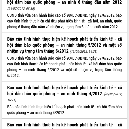
hội đảm bảo quốc phòng – an ninh 6 tháng đầu năm 2012
VIDEO
(24/07/2012, 08:35)
UBND tỉnh vừa ban hành báo cáo số 98/BC-UBND, ngày 12/6/2012 báo
Loading the player...
cáo tình hình thực hiện chỉ tiêu phát triển kinh tế - xã hội, an ninh, quốc
phòng 6 tháng đầu năm và nhiệm vụ trọng tâm 6 tháng cuối năm 2012
Bí thư Tỉnh ủy Lương Nguyễn Minh
Triết thăm, tặng quà người có công với
Báo cáo tình hình thực hiện kế hoạch phát triển kinh tế - xã
cách mạng
hội đảm bảo quốc phòng – an ninh tháng 5/2012 và một số
Rà soát, hoàn thiện hệ thống thiết chế
nhiệm vụ trọng tâm tháng 6/2012
(11/06/2012, 14:38)
văn hóa, thể thao đáp ứng yêu cầu
phát triển mới
UBND tỉnh vừa ban hành Báo cáo số 93/BC-UBND, ngày 07/6/2012 báo
cáo tình hình thực hiện kế hoạch phát triển kinh tế - xã hội đảm bảo quốc
Thường trực HĐND tỉnh Đắk Lắk gặp
phòng – an ninh tháng 5/2012 và một số nhiệm vụ trọng tâm tháng
mặt Đoàn chuyên gia y tế TP. Hồ Chí
ALBUM ẢNH
6/2012.
Minh
Lễ truy điệu và an táng hài cốt liệt sĩ
Báo cáo tình hình thực hiện kế hoạch phát triển kinh tế - xã
tại Nghĩa trang Liệt sĩ xã Sơn Hòa
hội đảm bảo quốc phòng – an ninh tháng 4/2012
(05/06/2012,
Bàn giải pháp tháo gỡ khó khăn trong
16:11)
xuất khẩu sầu riêng và triển khai quy
Báo cáo tình hình thực hiện kế hoạch phát triển kinh tế - xã hội đảm bảo
định EUDR
quốc phòng – an ninh tháng 4/2012
Thứ trưởng Bộ Nông nghiệp và Môi
trường Nguyễn Hoàng Hiệp khảo sát
Báo cáo tình hình thực hiện kế hoạch phát triển kinh tế - xã
vùng trồng và doanh nghiệp đóng gói
LIÊN KẾT WEB