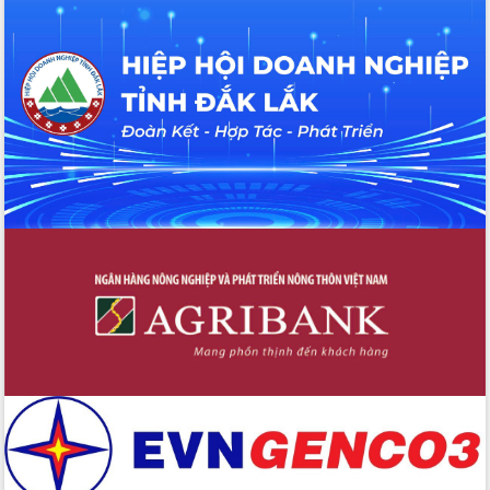
Định vị cà phê Việt Nam như một “di
sản sống” trong dòng chảy toàn cầu
Xây dựng nông thôn mới: Nâng cao đời
sống người dân từ những mô hình thiết
thực
Quyết liệt tháo gỡ vướng mắc, đẩy
nhanh tiến độ các dự án trọng điểm
trong Khu kinh tế Nam Phú Yên
Hòn Yến phát triển du lịch gắn với bảo
tồn biển
Lấy ý kiến điều chỉnh Quy hoạch tỉnh
Đắk Lắk thời kỳ 2021-2030, tầm nhìn
đến năm 2050
Phát động chiến dịch 30 ngày đêm
giải phóng mặt bằng Tuyến đường bộ
ven biển
Đắk Lắk nỗ lực thúc đẩy tăng trưởng
kinh tế từ 10% trở lên trong Quý
II/2026
Đắk Lắk ký kết thỏa thuận hợp tác về
chuyển đổi số giai đoạn 2026 – 2030