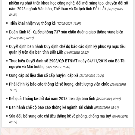
nhiệm vụ phát triển khoa học công nghệ, đổi mới sáng tạo, chuyển đổi số
ĐIỂM TIN VĂN BẢN
năm 2025 ngành Văn hóa, Thể thao và Du lịch tỉnh Đắk Lắk
(31/07/2025,
08:33)
QUY HOẠCH - KẾ HOẠCH
Triển khai nhiệm vụ thống kê
(17/08/2021, 16:07)
Đoàn Kinh tế - Quốc phòng 737 sửa chữa đường giao thông vùng biên
(25/03/2021, 10:01)
Quyết định ban hành Quy định chế độ báo cáo định kỳ phục vụ mục tiêu
quản lý trên địa bàn tỉnh Đắk Lắk
(14/07/2020, 08:22)
Thực hiện Quyết định số 2908/QĐ-BTNMT ngày 04/11/2019 của Bộ Tài
nguyên và Môi trường
(26/11/2019, 15:47)
Cung cấp số liệu dân số cấp huyện, cấp xã
(21/08/2019, 10:24)
Phải định kỳ báo cáo thống kê số lượng, chất lượng viên chức
(29/06/2019,
14:16)
Kết quả Thống kê đất đai năm 2018 trên địa bàn tỉnh
(05/04/2019, 22:01)
Ban hành chế độ báo cáo thống kê ngành Tài chính
(07/03/2019, 08:01)
Sửa đổi, bổ sung các chỉ tiêu thống kê về phòng, chống ma tuý
(05/03/2019,
08:17)