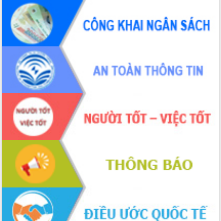
hiện Đề án 06 của Chính phủ
Họp báo thông tin về Hội nghị Công bố
Quy hoạch và Xúc tiến đầu tư tỉnh Đắk
Lắk
Khơi thông điểm nghẽn, đẩy nhanh
giải ngân vốn khắc phục thiên tai
HĐND tỉnh thông qua điều chỉnh Quy
hoạch tỉnh thời kỳ 2021-2030
Hội thảo góp ý hồ sơ điều chỉnh quy
hoạch tỉnh Đắk Lắk thời kỳ 2021-2030,
tầm nhìn đến năm 2050
Nâng cao hiệu quả hoạt động của các
doanh nghiệp nhà nước
Hội nghị triển khai kết nối mạng
truyền số liệu chuyên dùng phục vụ cơ
quan Đảng, Nhà nước
Lễ phát động chuỗi hoạt động chung
tay làm sạch môi trường
Xã Ea Kar bước chuyển mình trong
công tác cải cách hành chính mô hình
mới