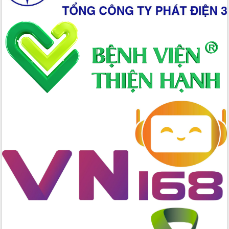
với Tập đoàn Bưu chính Viễn thông
Việt Nam
Thứ trưởng Bộ Y tế làm việc với tỉnh
Đắk Lắk về phát triển nhân lực y tế
cho trạm y tế cấp xã
Du lịch Đắk Lắk nâng tầm trải nghiệm
du khách thông qua Hệ thống cơ sở dữ
liệu và Bản đồ số
Tập huấn ứng dụng trí tuệ nhân tạo (AI)
trong thương mại điện tử năm 2026
Đoàn đại biểu Quốc hội tỉnh Đắk Lắk
trao đổi thông tin trước Kỳ họp thứ
nhất, Quốc hội khóa XVI
Quyết liệt cải cách hành chính, khơi
thông nguồn lực phát triển
Nâng cao hiệu lực, hiệu quả HĐND
tỉnh thông qua hiện đại hóa hành chính
Xã Ea Phê gắn cải cách hành chính với
chuyển đổi số
Phó Chủ tịch Thường trực UBND tỉnh