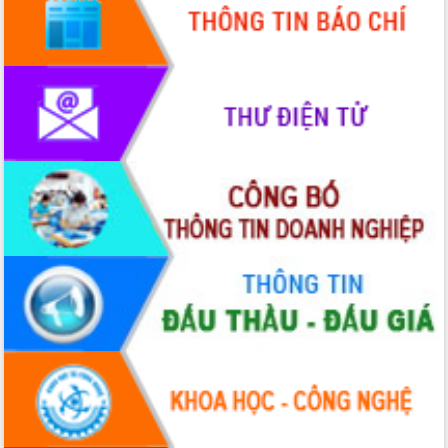
sầu riêng tại Đắk Lắk
Trình diễn nghệ thuật chế biến các
món ăn từ sầu riêng
Đắk Lắk công bố Quy hoạch và xúc
tiến đầu tư tỉnh
Ngành cá ngừ Đắk Lắk chủ động thích
ứng để giữ vững thị trường xuất khẩu
Diễn đàn Kinh tế tư nhân Việt Nam đột
phá cơ chế - Hợp tác công tư
Đề án 06 tạo bước ngoặt đột phá trong
cải cách hành chính tỉnh Đắk Lắk
Kết nối tour, đẩy mạnh chuyển đổi số
để phát triển du lịch Đắk Lắk
Khởi động Dự án Đầu tư xây dựng hạ
tầng kỹ thuật Cụm công nghiệp Tân
Tiến
Gặp mặt các cơ quan báo chí nhân Kỷ
niệm 101 năm Ngày Báo chí Cách
mạng Việt Nam
Đắk Lắk sơ kết 4 năm triển khai thực