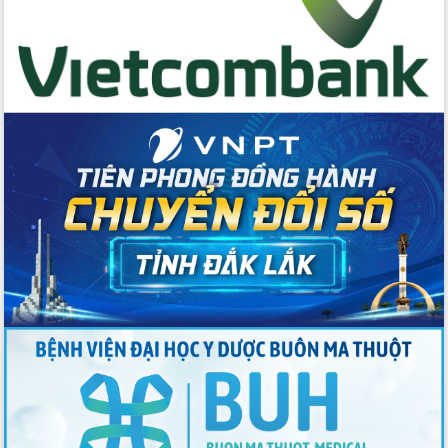
Hồ Thị Nguyên Thảo làm việc tại Trung
tâm Phục vụ hành chính công xã Ea
Phê
Xây dựng nền hành chính số đồng
hành cùng nông dân dân, doanh nghiệp
Giai đoạn 2026-2030, Đắk Lắk phấn
đấu có 77% xã đạt chuẩn nông thôn
mới
Chuyển đổi số 'mở đường' cho nông
nghiệp Đắk Lắk tăng trưởng bứt phá
Triển khai đồng bộ đo đạc, lập hồ sơ
địa chính, hoàn thiện cơ sở dữ liệu đất
đai
Ứng dụng sinh trắc học - Bước tiến
trong hành trình chuyển đổi số tại Đắk
Lắk
Đắk Lắk nâng cao hiệu quả công tác
Đảng từ Sổ tay đảng viên điện tử
Đắk Lắk đẩy mạnh nuôi biển công
nghệ, hướng tới phát triển thủy sản
bền vững