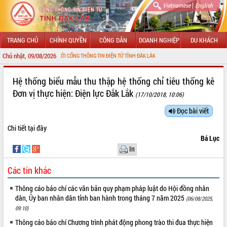
|
Vietnamese
English
TRANG CHỦ
CHÍNH QUYỀN
CÔNG DÂN
DOANH NGHIỆP
DU KHÁCH
Chủ nhật, 09/08/2026
O MỪNG ĐẾN VỚI CỔNG THÔNG TIN ĐIỆN TỬ TỈNH ĐẮK LẮK
GIỚI THIỆU
Hệ thống biểu mẫu thu thập hệ thống chỉ tiêu thống kê
Đơn vị thực hiện: Điện lực Đắk Lắk
(17/10/2018, 10:06)
LÃNH ĐẠO UBND TỈNH
Đọc bài viết
TIN TỨC SỰ KIỆN
Chi tiết
tại đây
SỞ, BAN, NGÀNH
Bá Lục
In
UBND CÁC XÃ, PHƯỜNG
Các tin khác
THÔNG TIN CHỈ ĐẠO ĐIỀU HÀNH
Thông cáo báo chí các văn bản quy phạm pháp luật do Hội đồng nhân
dân, Ủy ban nhân dân tỉnh ban hành trong tháng 7 năm 2025
(06/08/2025,
HỆ THỐNG VĂN BẢN
09:10)
VĂN BẢN HĐND TỈNH
Thông cáo báo chí Chương trình phát động phong trào thi đua thực hiện