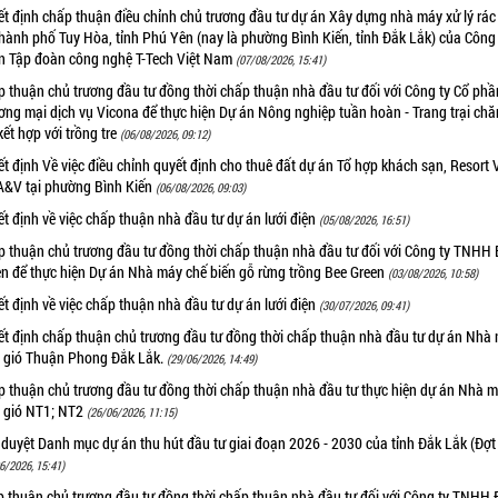
t định chấp thuận điều chỉnh chủ trương đầu tư dự án Xây dựng nhà máy xử lý rác 
thành phố Tuy Hòa, tỉnh Phú Yên (nay là phường Bình Kiến, tỉnh Đắk Lắk) của Công
n Tập đoàn công nghệ T-Tech Việt Nam
(07/08/2026, 15:41)
 thuận chủ trương đầu tư đồng thời chấp thuận nhà đầu tư đối với Công ty Cổ phầ
ng mại dịch vụ Vicona để thực hiện Dự án Nông nghiệp tuần hoàn - Trang trại chă
kết hợp với trồng tre
(06/08/2026, 09:12)
t định Về việc điều chỉnh quyết định cho thuê đất dự án Tổ hợp khách sạn, Resort V
A&V tại phường Bình Kiến
(06/08/2026, 09:03)
t định về việc chấp thuận nhà đầu tư dự án lưới điện
(05/08/2026, 16:51)
p thuận chủ trương đầu tư đồng thời chấp thuận nhà đầu tư đối với Công ty TNHH 
en để thực hiện Dự án Nhà máy chế biến gỗ rừng trồng Bee Green
(03/08/2026, 10:58)
t định về việc chấp thuận nhà đầu tư dự án lưới điện
(30/07/2026, 09:41)
ết định chấp thuận chủ trương đầu tư đồng thời chấp thuận nhà đầu tư dự án Nhà
n gió Thuận Phong Đắk Lắk.
(29/06/2026, 14:49)
p thuận chủ trương đầu tư đồng thời chấp thuận nhà đầu tư thực hiện dự án Nhà 
n gió NT1; NT2
(26/06/2026, 11:15)
duyệt Danh mục dự án thu hút đầu tư giai đoạn 2026 - 2030 của tỉnh Đắk Lắk (Đợt
6/2026, 15:41)
p thuận chủ trương đầu tư đồng thời chấp thuận nhà đầu tư đối với Công ty TNHH 