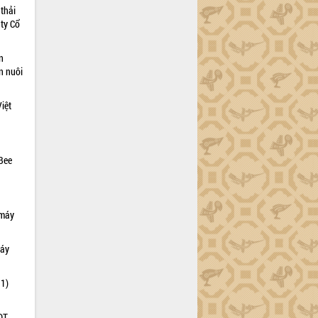
thải
 ty Cổ
n
n nuôi
iệt
Bee
 máy
máy
 1)
ĐT