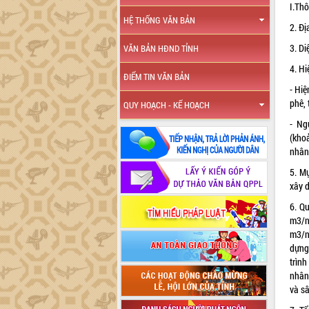
I.Thô
HỆ THỐNG VĂN BẢN
2. Đị
3. Di
VĂN BẢN HĐND TỈNH
4. Hi
ĐIỂM TIN VĂN BẢN
- Hiệ
phê, 
QUY HOẠCH - KẾ HOẠCH
- Ng
(khoa
nhân
5. Mụ
xây d
6. Q
m3/n
m3/nă
dựng
trìn
nhân,
và s