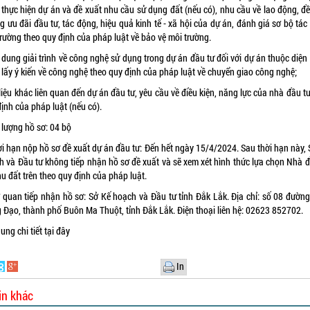
 thực hiện dự án và đề xuất nhu cầu sử dụng đất (nếu có), nhu cầu về lao động, đề
 ưu đãi đầu tư, tác động, hiệu quả kinh tế - xã hội của dự án, đánh giá sơ bộ tá
rường theo quy định của pháp luật về bảo vệ môi trường.
 dung giải trình về công nghệ sử dụng trong dự án đầu tư đối với dự án thuộc diệ
 lấy ý kiến về công nghệ theo quy định của pháp luật về chuyển giao công nghệ;
 liệu khác liên quan đến dự án đầu tư, yêu cầu về điều kiện, năng lực của nhà đầu t
ịnh của pháp luật (nếu có).
 lượng hồ sơ: 04 bộ
i hạn nộp hồ sơ đề xuất dự án đầu tư: Đến hết ngày 15/4/2024. Sau thời hạn này,
ch và Đầu tư không tiếp nhận hồ sơ đề xuất và sẽ xem xét hình thức lựa chọn Nhà đ
khu đất trên theo quy định của pháp luật.
ơ quan tiếp nhận hồ sơ: Sở Kế hoạch và Đầu tư tỉnh Đắk Lắk. Địa chỉ: số 08 đường
Đạo, thành phố Buôn Ma Thuột, tỉnh Đắk Lắk. Điện thoại liên hệ: 02623 852702.
ung chi tiết
tại đây
In
in khác