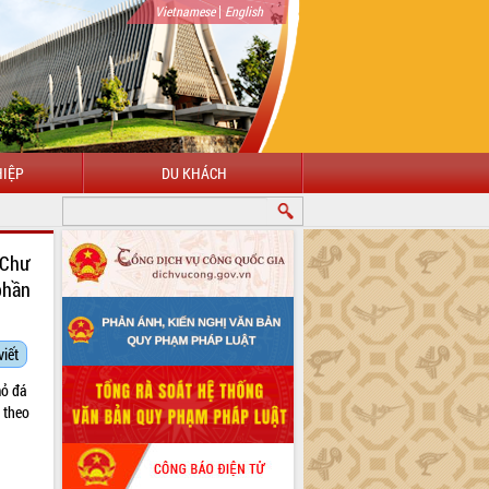
|
Vietnamese
English
IỆP
DU KHÁCH
 Chư
phần
viết
ỏ đá
m theo