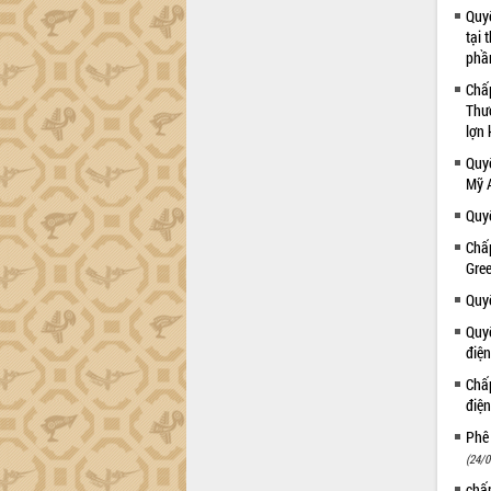
tiến đầu tư tỉnh
Quyế
Ngành cá ngừ Đắk Lắk chủ động thích
tại 
ứng để giữ vững thị trường xuất khẩu
phầ
Diễn đàn Kinh tế tư nhân Việt Nam đột
Chấp
phá cơ chế - Hợp tác công tư
Thươ
Đề án 06 tạo bước ngoặt đột phá trong
lợn 
cải cách hành chính tỉnh Đắk Lắk
Quyế
Kết nối tour, đẩy mạnh chuyển đổi số
Mỹ 
để phát triển du lịch Đắk Lắk
Quyế
Khởi động Dự án Đầu tư xây dựng hạ
Chấ
tầng kỹ thuật Cụm công nghiệp Tân
Gre
Tiến
Quyế
Gặp mặt các cơ quan báo chí nhân Kỷ
niệm 101 năm Ngày Báo chí Cách
Quy
mạng Việt Nam
điệ
Đắk Lắk sơ kết 4 năm triển khai thực
Chấ
hiện Đề án 06 của Chính phủ
điệ
Họp báo thông tin về Hội nghị Công bố
Phê 
Quy hoạch và Xúc tiến đầu tư tỉnh Đắk
(24/0
Lắk
chấ