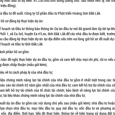
ổng mức đầu tư dự kiến: 61.230.000.000 đồng (bằng chữ: Sáu mươi mốt tỷ, hai tr
triệu đồng).
hà đầu tư đề xuất: Công ty Cổ phần Đầu tư Phát triển Hoàng Sơn Đắk Lắk.
ề hồ sơ đăng ký thực hiện dự án:
 hoạch và Đầu tư thông báo thông tin Dự án đầu tư mỏ đá granit làm ốp lát tại k
hốt 1, xã Ea Sol, huyện Ea H’Leo, tỉnh Đắk Lắk để các nhà đầu tư được biết, trườ
u cầu đăng ký thực hiện dự án tại địa điểm nêu trên vui lòng gửi hồ sơ đề xuất dự
 hoạch và Đầu tư tỉnh Đắk Lắk
hành phần hồ sơ gồm:
 bản đề nghị thực hiện dự án đầu tư, gồm cả cam kết chịu mọi chi phí, rủi ro nếu
g được chấp thuận (mẫu gửi kèm);
 liệu về tư cách pháp lý của nhà đầu tư;
i liệu chứng minh năng lực tài chính của nhà đầu tư gồm ít nhất một trong các tài
báo cáo tài chính 02 năm gần nhất của nhà đầu tư; cam kết hỗ trợ tài chính của c
am kết hỗ trợ tài chính của tổ chức tài chính; bảo lãnh về năng lực tài chính c
ư; tài liệu khác chứng minh năng lực tài chính của nhà đầu tư;
 xuất dự án đầu tư gồm các nội dung chủ yếu sau (mẫu gửi kèm): nhà đầu tư hoặc
 lựa chọn nhà đầu tư, mục tiêu đầu tư, quy mô đầu tư, vốn đầu tư và phương á
vốn, địa điểm, thời hạn, tiến độ thực hiện, thông tin về hiện trạng sử dụng đất ta