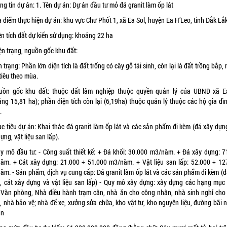
ng tin dự án: 1. Tên dự án: Dự án đầu tư mỏ đá granit làm ốp lát
a điểm thực hiện dự án: khu vực Chư Phốt 1, xã Ea Sol, huyện Ea H’Leo, tỉnh Đắk Lắk
ện tích đất dự kiến sử dụng: khoảng 22 ha
ện trạng, nguồn gốc khu đất:
n trạng: Phần lớn diện tích là đất trống có cây gỗ tái sinh, còn lại là đất trồng bắp, 
tiêu theo mùa.
uồn gốc khu đất: thuộc đất lâm nghiệp thuộc quyền quản lý của UBND xã E
̉ng 15,81 ha); phần diện tích còn lại (6,19ha) thuộc quản lý thuộc các hộ gia đì
.
c tiêu dự án: Khai thác đá granit làm ốp lát và các sản phẩm đi kèm (đá xây dựn
ựng, vật liệu san lấp).
uy mô đầu tư: - Công suất thiết kế: + Đá khối: 30.000 m3/năm. + Đá xây dựng: 7
ăm. + Cát xây dựng: 21.000 ÷ 51.000 m3/năm. + Vật liệu san lấp: 52.000 ÷ 12
m. - Sản phẩm, dịch vụ cung cấp: Đá granit làm ốp lát và các sản phẩm đi kèm (
, cát xây dựng và vật liệu san lấp) - Quy mô xây dựng: xây dựng các hạng mục
h Văn phòng, Nhà điều hành trạm cân, nhà ăn cho công nhân, nhà sinh nghỉ cho
 nhà bảo vệ; nhà để xe, xưởng sửa chữa, kho vật tư, kho nguyên liệu, đường bãi 
ân