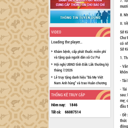
7. T
mươi 
8. N
II. V
VIDEO
Sở Kế
Chư P
Loading the player...
có nh
Sở Kế
Khám bệnh, cấp phát thuốc miễn phí
và tặng quà người dân xã Cư Pui
1. T
Hội nghị UBND tỉnh Đắk Lắk thường kỳ
- Văn
tháng 7/2026
khôn
Lễ truy tặng danh hiệu “Bà Mẹ Việt
- Tài
Nam Anh hùng” và trao Huân chương
Lao động
- Tà
THỐNG KÊ TRUY CẬP
sau: 
UBND tỉnh Đắk Lắk triển khai nhiệm
mẹ; c
vụ 6 tháng cuối năm 2026
Hôm nay:
1846
đầu t
Kỳ họp thứ Hai, Hội đồng nhân dân
Tất cả:
66087514
tỉnh khóa XI quyết nghị nhiều nội dung
- Đề
quan trọng
thức
động 
Bí thư Tỉnh ủy Lương Nguyễn Minh