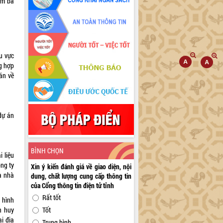
ăm ba
hu vực
ng hợp
 án về
 dự án
BÌNH CHỌN
 liệu
ông ty
Xin ý kiến đánh giá về giao diện, nội
ủa nhà
dung, chất lượng cung cấp thông tin
của Cổng thông tin điện tử tỉnh
Rất tốt
 hình
n huy
Tốt
̣i địa
Trung bình