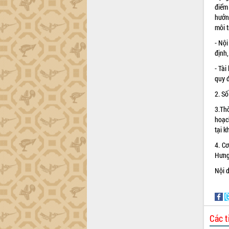
điểm
Triết thăm, tặng quà người có công với
hưởng
cách mạng
môi t
Rà soát, hoàn thiện hệ thống thiết chế
văn hóa, thể thao đáp ứng yêu cầu
- Nội
phát triển mới
định,
Thường trực HĐND tỉnh Đắk Lắk gặp
- Tài
mặt Đoàn chuyên gia y tế TP. Hồ Chí
quy đ
Minh
2. Số
Lễ truy điệu và an táng hài cốt liệt sĩ
tại Nghĩa trang Liệt sĩ xã Sơn Hòa
3.Thờ
hoạ
Bàn giải pháp tháo gỡ khó khăn trong
tại 
xuất khẩu sầu riêng và triển khai quy
định EUDR
4. C
Thứ trưởng Bộ Nông nghiệp và Môi
Hưng 
trường Nguyễn Hoàng Hiệp khảo sát
Nội d
vùng trồng và doanh nghiệp đóng gói
sầu riêng tại Đắk Lắk
Trình diễn nghệ thuật chế biến các
món ăn từ sầu riêng
Các t
Đắk Lắk công bố Quy hoạch và xúc