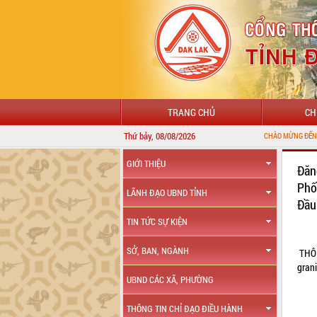
TRANG CHỦ
CH
Thứ bảy, 08/08/2026
CHÀO MỪNG ĐẾN VỚI CỔNG THÔ
GIỚI THIỆU
Đăn
Phố
LÃNH ĐẠO UBND TỈNH
Đầu
TIN TỨC SỰ KIỆN
SỞ, BAN, NGÀNH
THÔ
grani
UBND CÁC XÃ, PHƯỜNG
THÔNG TIN CHỈ ĐẠO ĐIỀU HÀNH