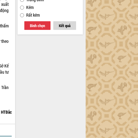
 xuất
Kém
c động
Rất kém
n thẩm
Bình chọn
Kết quả
ư theo
 Sở Kế
ầu tư
 Trần
HTBắc