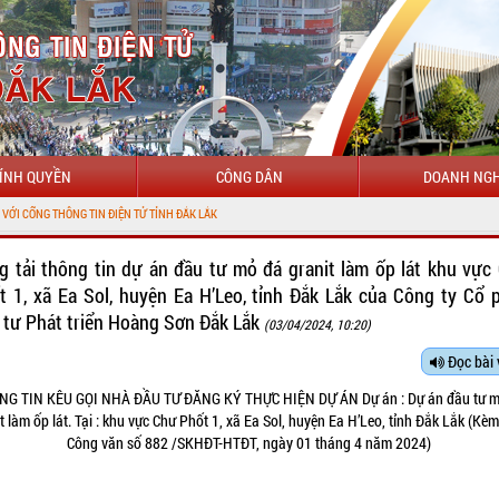
ÍNH QUYỀN
CÔNG DÂN
DOANH NGH
NG TIN ĐIỆN TỬ TỈNH ĐẮK LẮK
g tải thông tin dự án đầu tư mỏ đá granit làm ốp lát khu vực
t 1, xã Ea Sol, huyện Ea H’Leo, tỉnh Đắk Lắk của Công ty Cổ 
 tư Phát triển Hoàng Sơn Đắk Lắk
(03/04/2024, 10:20)
Đọc bài 
NG TIN KÊU GỌI NHÀ ĐẦU TƯ ĐĂNG KÝ THỰC HIỆN DỰ ÁN Dự án : Dự án đầu tư m
t làm ốp lát. Tại : khu vực Chư Phốt 1, xã Ea Sol, huyện Ea H’Leo, tỉnh Đắk Lắk (Kè
Công văn số 882 /SKHĐT-HTĐT, ngày 01 tháng 4 năm 2024)