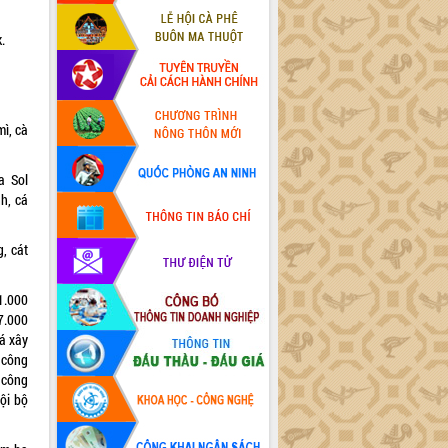
.
mì, cà
a Sol
nh, cá
g, cát
1.000
7.000
đá xây
 công
 công
nội bộ