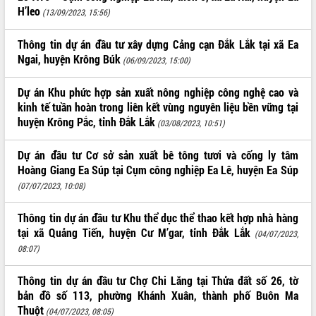
H’leo
(13/09/2023, 15:56)
ĐIỂM TIN VĂN BẢN
Thông tin dự án đầu tư xây dựng Cảng cạn Đắk Lắk tại xã Ea
QUY HOẠCH - KẾ HOẠCH
Ngai, huyện Krông Búk
(06/09/2023, 15:00)
Dự án Khu phức hợp sản xuất nông nghiệp công nghệ cao và
kinh tế tuần hoàn trong liên kết vùng nguyên liệu bền vững tại
huyện Krông Pắc, tỉnh Đắk Lắk
(03/08/2023, 10:51)
Dự án đầu tư Cơ sở sản xuất bê tông tươi và cống ly tâm
Hoàng Giang Ea Súp tại Cụm công nghiệp Ea Lê, huyện Ea Súp
(07/07/2023, 10:08)
Thông tin dự án đầu tư Khu thể dục thể thao kết hợp nhà hàng
tại xã Quảng Tiến, huyện Cư M’gar, tỉnh Đắk Lắk
(04/07/2023,
08:07)
Thông tin dự án đầu tư Chợ Chi Lăng tại Thửa đất số 26, tờ
bản đồ số 113, phường Khánh Xuân, thành phố Buôn Ma
Thuột
(04/07/2023, 08:05)