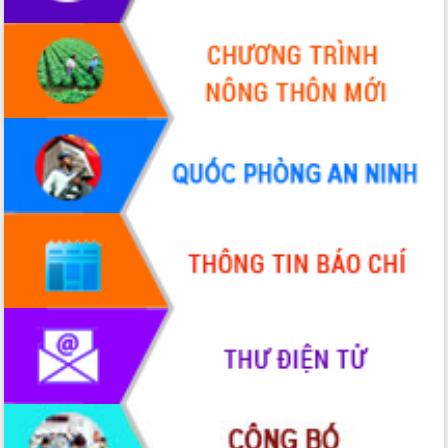
cải cách hành chính tỉnh Đắk Lắk
Kết nối tour, đẩy mạnh chuyển đổi số
để phát triển du lịch Đắk Lắk
Khởi động Dự án Đầu tư xây dựng hạ
tầng kỹ thuật Cụm công nghiệp Tân
Tiến
Gặp mặt các cơ quan báo chí nhân Kỷ
niệm 101 năm Ngày Báo chí Cách
mạng Việt Nam
Đắk Lắk sơ kết 4 năm triển khai thực
hiện Đề án 06 của Chính phủ
Họp báo thông tin về Hội nghị Công bố
Quy hoạch và Xúc tiến đầu tư tỉnh Đắk
Lắk
Khơi thông điểm nghẽn, đẩy nhanh
giải ngân vốn khắc phục thiên tai
HĐND tỉnh thông qua điều chỉnh Quy
hoạch tỉnh thời kỳ 2021-2030
Hội thảo góp ý hồ sơ điều chỉnh quy
hoạch tỉnh Đắk Lắk thời kỳ 2021-2030,