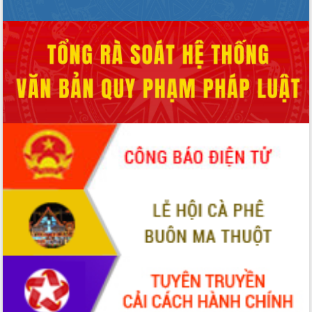
mặt Đoàn chuyên gia y tế TP. Hồ Chí
Minh
Lễ truy điệu và an táng hài cốt liệt sĩ
tại Nghĩa trang Liệt sĩ xã Sơn Hòa
Bàn giải pháp tháo gỡ khó khăn trong
xuất khẩu sầu riêng và triển khai quy
định EUDR
Thứ trưởng Bộ Nông nghiệp và Môi
trường Nguyễn Hoàng Hiệp khảo sát
vùng trồng và doanh nghiệp đóng gói
sầu riêng tại Đắk Lắk
Trình diễn nghệ thuật chế biến các
món ăn từ sầu riêng
Đắk Lắk công bố Quy hoạch và xúc
tiến đầu tư tỉnh
Ngành cá ngừ Đắk Lắk chủ động thích
ứng để giữ vững thị trường xuất khẩu
Diễn đàn Kinh tế tư nhân Việt Nam đột
phá cơ chế - Hợp tác công tư
Đề án 06 tạo bước ngoặt đột phá trong