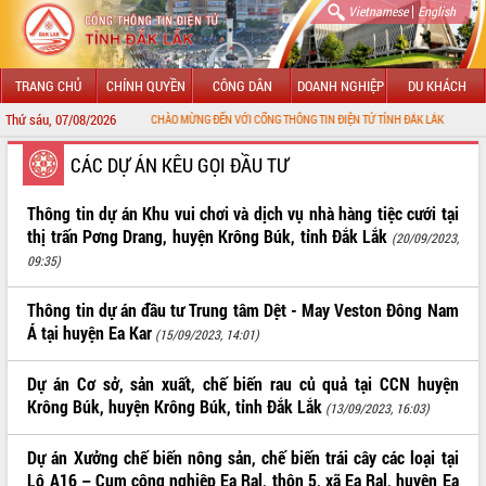
|
Vietnamese
English
TRANG CHỦ
CHÍNH QUYỀN
CÔNG DÂN
DOANH NGHIỆP
DU KHÁCH
Thứ sáu, 07/08/2026
CHÀO MỪNG ĐẾN VỚI CỔNG THÔNG TIN ĐIỆN TỬ TỈNH ĐẮK LẮK
GIỚI THIỆU
CÁC DỰ ÁN KÊU GỌI ĐẦU TƯ
LÃNH ĐẠO UBND TỈNH
Thông tin dự án Khu vui chơi và dịch vụ nhà hàng tiệc cưới tại
thị trấn Pơng Drang, huyện Krông Búk, tỉnh Đắk Lắk
(20/09/2023,
TIN TỨC SỰ KIỆN
09:35)
SỞ, BAN, NGÀNH
Thông tin dự án đầu tư Trung tâm Dệt - May Veston Đông Nam
Á tại huyện Ea Kar
(15/09/2023, 14:01)
UBND CÁC XÃ, PHƯỜNG
Dự án Cơ sở, sản xuất, chế biến rau củ quả tại CCN huyện
THÔNG TIN CHỈ ĐẠO ĐIỀU HÀNH
Krông Búk, huyện Krông Búk, tỉnh Đắk Lắk
(13/09/2023, 16:03)
HỆ THỐNG VĂN BẢN
Dự án Xưởng chế biến nông sản, chế biến trái cây các loại tại
VĂN BẢN HĐND TỈNH
Lô A16 – Cụm công nghiệp Ea Ral, thôn 5, xã Ea Ral, huyện Ea