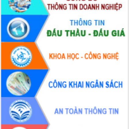
tầm nhìn đến năm 2050
Nâng cao hiệu quả hoạt động của các
doanh nghiệp nhà nước
Hội nghị triển khai kết nối mạng
truyền số liệu chuyên dùng phục vụ cơ
quan Đảng, Nhà nước
Lễ phát động chuỗi hoạt động chung
tay làm sạch môi trường
Xã Ea Kar bước chuyển mình trong
công tác cải cách hành chính mô hình
mới
UBND tỉnh họp báo định kỳ tháng 4
năm 2026
Hội thảo khoa học “Giải pháp thúc đẩy
phát triển nền kinh tế xanh tại tỉnh
Đắk Lắk”
Tăng cường giám sát, đôn đốc thực
hiện nhiệm vụ quản lý tài sản công
hàng tuần
Tháo gỡ những vướng mắc, đẩy mạnh
công tác cải cách thủ tục hành chính