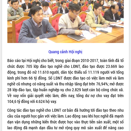
ĐIỂM TIN VĂN BẢN
QUY HOẠCH - KẾ HOẠCH
Quang cảnh Hội nghị
Báo cáo tại Hội nghị cho biết, trong giai đoạn 2010-2017, toàn tỉnh đã tổ
chức được 705 lớp đào tạo nghề cho LĐNT, đào tạo được 23.669 lao
động, trong đó nữ 11.610 người, dân tộc thiểu số 11.119 người với tổng
kinh phí hơn 66 tỷ đồng. Số LĐNT được đào tạo có việc làm mới và làm
nghề cũ nhưng có năng suất và thu nhập tăng đạt trên 76,94%; mở được
28 lớp đào tạo, tập huấn nghiệp vụ cho 2.829 lượt cán bộ công chức xã.
Về vay vốn giải quyết việc làm, đến nay, tổng dư nợ cho vay đạt trên
104,6 tỷ đồng với 4.624 hộ vay.
Công tác đào tạo nghề cho LĐNT cơ bản đã hướng tới đào tạo theo nhu
cầu của người học gắn với việc làm. Lao động sau khi học nghề đã mạnh
dạn vận dụng những kiến thức được học vào thực tiễn sản xuất, một số
lao động đã mạnh dạn đầu tư mở rộng quy mô sản xuất để nâng cao