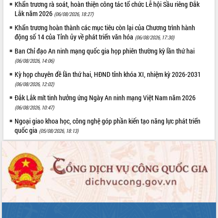
Khẩn trương rà soát, hoàn thiện công tác tổ chức Lễ hội Sầu riêng Đắk
Hội thảo khoa học “Giải pháp thúc đẩy
Lắk năm 2026
(06/08/2026, 18:27)
phát triển nền kinh tế xanh tại tỉnh
Khẩn trương hoàn thành các mục tiêu còn lại của Chương trình hành
Đắk Lắk”
động số 14 của Tỉnh ủy về phát triển văn hóa
(06/08/2026, 17:30)
Tăng cường giám sát, đôn đốc thực
hiện nhiệm vụ quản lý tài sản công
Ban Chỉ đạo An ninh mạng quốc gia họp phiên thường kỳ lần thứ hai
hàng tuần
(06/08/2026, 14:06)
Tháo gỡ những vướng mắc, đẩy mạnh
Kỳ họp chuyên đề lần thứ hai, HĐND tỉnh khóa XI, nhiệm kỳ 2026-2031
công tác cải cách thủ tục hành chính
(06/08/2026, 12:02)
tại Trung tâm Phục vụ hành chính
Đắk Lắk mít tinh hưởng ứng Ngày An ninh mạng Việt Nam năm 2026
công tỉnh
(06/08/2026, 10:47)
Đắk Lắk: Tôn vinh 46 giải pháp tại Hội
Ngoại giao khoa học, công nghệ góp phần kiến tạo năng lực phát triển
thi Sáng tạo Kỹ thuật 2024 - 2025
quốc gia
(05/08/2026, 18:13)
Đắk Lắk rà soát, điều chỉnh Đề án 190
về phát triển nuôi trồng thủy sản
Phó Chủ tịch UBND tỉnh Đắk Lắk
Trương Công Thái kiểm tra thực địa
Dự án cao tốc Khánh Hòa - Buôn Ma
Thuột
Định vị cà phê Việt Nam như một “di
sản sống” trong dòng chảy toàn cầu