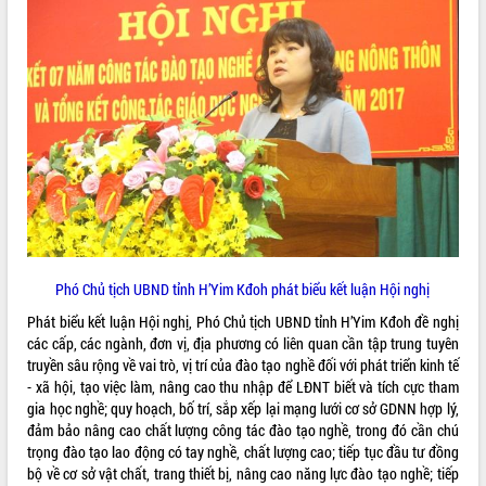
món ăn từ sầu riêng
Đắk Lắk công bố Quy hoạch và xúc
tiến đầu tư tỉnh
Ngành cá ngừ Đắk Lắk chủ động thích
ứng để giữ vững thị trường xuất khẩu
Diễn đàn Kinh tế tư nhân Việt Nam đột
phá cơ chế - Hợp tác công tư
Đề án 06 tạo bước ngoặt đột phá trong
cải cách hành chính tỉnh Đắk Lắk
Kết nối tour, đẩy mạnh chuyển đổi số
để phát triển du lịch Đắk Lắk
Khởi động Dự án Đầu tư xây dựng hạ
Phó Chủ tịch UBND tỉnh H’Yim Kđoh phát biểu kết luận Hội nghị
tầng kỹ thuật Cụm công nghiệp Tân
Tiến
Phát biểu kết luận Hội nghị, Phó Chủ tịch UBND tỉnh H’Yim Kđoh đề nghị
các cấp, các ngành, đơn vị, địa phương có liên quan cần tập trung tuyên
Gặp mặt các cơ quan báo chí nhân Kỷ
truyền sâu rộng về vai trò, vị trí của đào tạo nghề đối với phát triển kinh tế
niệm 101 năm Ngày Báo chí Cách
- xã hội, tạo việc làm, nâng cao thu nhập để LĐNT biết và tích cực tham
mạng Việt Nam
gia học nghề; quy hoạch, bố trí, sắp xếp lại mạng lưới cơ sở GDNN hợp lý,
Đắk Lắk sơ kết 4 năm triển khai thực
đảm bảo nâng cao chất lượng công tác đào tạo nghề, trong đó cần chú
hiện Đề án 06 của Chính phủ
trọng đào tạo lao động có tay nghề, chất lượng cao; tiếp tục đầu tư đồng
Họp báo thông tin về Hội nghị Công bố
bộ về cơ sở vật chất, trang thiết bị, nâng cao năng lực đào tạo nghề; tiếp