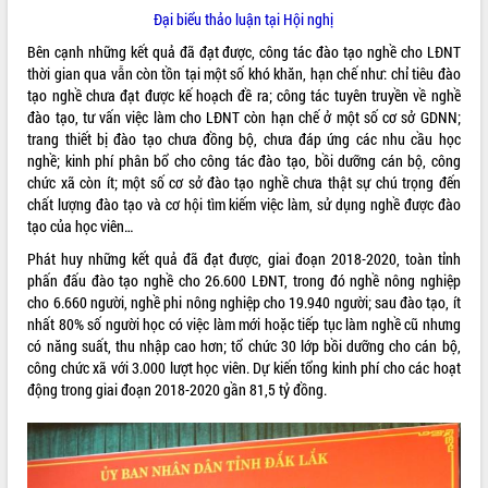
Đại biểu thảo luận tại Hội nghị
quan trọng
Bí thư Tỉnh ủy Lương Nguyễn Minh
Bên cạnh những kết quả đã đạt được, công tác đào tạo nghề cho LĐNT
Triết thăm, tặng quà người có công với
thời gian qua vẫn còn tồn tại một số khó khăn, hạn chế như: chỉ tiêu đào
cách mạng
tạo nghề chưa đạt được kế hoạch đề ra; công tác tuyên truyền về nghề
đào tạo, tư vấn việc làm cho LĐNT còn hạn chế ở một số cơ sở GDNN;
Rà soát, hoàn thiện hệ thống thiết chế
trang thiết bị đào tạo chưa đồng bộ, chưa đáp ứng các nhu cầu học
văn hóa, thể thao đáp ứng yêu cầu
LIÊN KẾT WEB
nghề; kinh phí phân bổ cho công tác đào tạo, bồi dưỡng cán bộ, công
phát triển mới
chức xã còn ít; một số cơ sở đào tạo nghề chưa thật sự chú trọng đến
Thường trực HĐND tỉnh Đắk Lắk gặp
chất lượng đào tạo và cơ hội tìm kiếm việc làm, sử dụng nghề được đào
mặt Đoàn chuyên gia y tế TP. Hồ Chí
tạo của học viên…
Minh
THỐNG KÊ TRUY CẬP
Phát huy những kết quả đã đạt được, giai đoạn 2018-2020, toàn tỉnh
Lễ truy điệu và an táng hài cốt liệt sĩ
phấn đấu đào tạo nghề cho 26.600 LĐNT, trong đó nghề nông nghiệp
tại Nghĩa trang Liệt sĩ xã Sơn Hòa
Hôm nay:
22581
cho 6.660 người, nghề phi nông nghiệp cho 19.940 người; sau đào tạo, ít
Bàn giải pháp tháo gỡ khó khăn trong
Tất cả:
66067904
nhất 80% số người học có việc làm mới hoặc tiếp tục làm nghề cũ nhưng
xuất khẩu sầu riêng và triển khai quy
có năng suất, thu nhập cao hơn; tổ chức 30 lớp bồi dưỡng cho cán bộ,
định EUDR
công chức xã với 3.000 lượt học viên. Dự kiến tổng kinh phí cho các hoạt
Thứ trưởng Bộ Nông nghiệp và Môi
động trong giai đoạn 2018-2020 gần 81,5 tỷ đồng.
trường Nguyễn Hoàng Hiệp khảo sát
vùng trồng và doanh nghiệp đóng gói
sầu riêng tại Đắk Lắk
Trình diễn nghệ thuật chế biến các