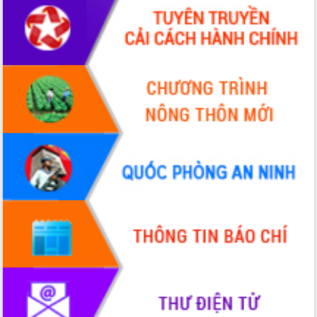
Thứ trưởng Bộ Y tế làm việc với tỉnh
Đắk Lắk về phát triển nhân lực y tế
cho trạm y tế cấp xã
Du lịch Đắk Lắk nâng tầm trải nghiệm
du khách thông qua Hệ thống cơ sở dữ
liệu và Bản đồ số
Tập huấn ứng dụng trí tuệ nhân tạo (AI)
trong thương mại điện tử năm 2026
Đoàn đại biểu Quốc hội tỉnh Đắk Lắk
trao đổi thông tin trước Kỳ họp thứ
nhất, Quốc hội khóa XVI
Quyết liệt cải cách hành chính, khơi
thông nguồn lực phát triển
Nâng cao hiệu lực, hiệu quả HĐND
tỉnh thông qua hiện đại hóa hành chính
Xã Ea Phê gắn cải cách hành chính với
chuyển đổi số
Phó Chủ tịch Thường trực UBND tỉnh
Hồ Thị Nguyên Thảo làm việc tại Trung
tâm Phục vụ hành chính công xã Ea
Phê