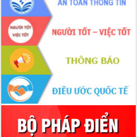
cấp xã
Đắk Lắk phát động hưởng ứng Ngày
Quyền của người tiêu dùng Việt Nam
2026
Đẩy mạnh cải cách hành chính, quyết
tâm đạt được mục tiêu tăng trưởng
hai con số trong năm 2026
Tổ chức trang trọng Lễ hội Đền thờ
Lương Văn Chánh năm 2026
Phó Bí thư Tỉnh ủy Đắk Lắk Đỗ Hữu
Huy giữ chức Bí thư Đảng ủy Ủy Ban
Nhân dân tỉnh
Bệnh án điện tử thúc đẩy chuyển đổi
số y tế tại Đắk Lắk
Chuyển đổi số thư viện: Mở rộng
không gian tri thức trong thời đại số
Đánh giá, rút kinh nghiệm công tác tổ
chức diễn tập trước ngày bầu cử
Chương trình “Gặp gỡ hữu nghị –
Friendship Meeting New Year 2026”