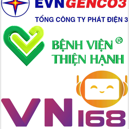
quốc phòng, quân sự địa phương năm
2026
Đắk Lắk tập trung toàn lực khắc phục
tồn tại IUU, sẵn sàng làm việc với
Đoàn thanh tra EC
Chủ tịch UBND tỉnh Tạ Anh Tuấn thăm,
chúc mừng các bệnh viện nhân Ngày
Thầy thuốc Việt Nam
Rộn ràng lễ hội truyền thống Sông
nước Đà Nông lần thứ I năm 2026
Kỳ họp Chuyên đề lần thứ Năm, HĐND
tỉnh Đắk Lắk thông qua các nghị quyết
quan trọng
Thống nhất danh sách giới thiệu ứng
cử đại biểu Quốc hội khoá XVI và đại
biểu HĐND tỉnh Đắk Lắk, nhiệm kỳ
2026-2031
Phát động hai phong trào thi đua quan
trọng trong kỷ nguyên mới
Hội nghị lần thứ tư Ban Chỉ đạo công