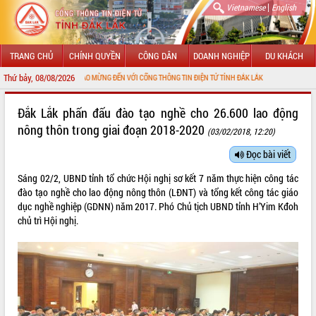
|
Vietnamese
English
TRANG CHỦ
CHÍNH QUYỀN
CÔNG DÂN
DOANH NGHIỆP
DU KHÁCH
Thứ bảy, 08/08/2026
CHÀO MỪNG ĐẾN VỚI CỔNG THÔNG TIN ĐIỆN TỬ TỈNH ĐẮK LẮK
GIỚI THIỆU
Đắk Lắk phấn đấu đào tạo nghề cho 26.600 lao động
nông thôn trong giai đoạn 2018-2020
(03/02/2018, 12:20)
LÃNH ĐẠO UBND TỈNH
Đọc bài viết
TIN TỨC SỰ KIỆN
Sáng 02/2, UBND tỉnh tổ chức Hội nghị sơ kết 7 năm thực hiện công tác
SỞ, BAN, NGÀNH
đào tạo nghề cho lao động nông thôn (LĐNT) và tổng kết công tác giáo
dục nghề nghiệp (GDNN) năm 2017. Phó Chủ tịch UBND tỉnh H’Yim Kđoh
UBND CÁC XÃ, PHƯỜNG
chủ trì Hội nghị.
THÔNG TIN CHỈ ĐẠO ĐIỀU HÀNH
HỆ THỐNG VĂN BẢN
VĂN BẢN HĐND TỈNH