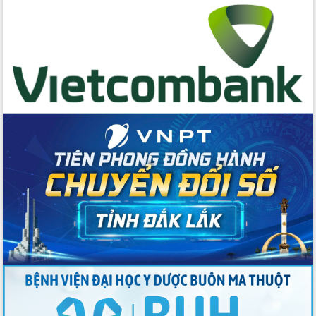
tác bầu cử tỉnh Đắk Lắk
Hội nghị Báo cáo viên Trung ương
tháng 01/2026
Phó Thủ tướng Hồ Quốc Dũng đánh giá
cao kết quả Chiến dịch Quang Trung
tại Đắk Lắk
Hội nghị Ban Chấp hành Đảng bộ tỉnh
Đắk Lắk lần thứ 2 (mở rộng)
Tập trung giải phóng mặt bằng, đẩy
nhanh tiến độ Tuyến đường bộ ven
biển
Gỡ khó, khởi công xây dựng, sửa chữa
toàn bộ nhà ở cho hộ dân đúng tiến độ
đề ra
UBND tỉnh Đắk Lắk tổng kết công tác
quốc phòng, quân sự địa phương năm
2025
Tập trung triển khai quyết liệt, đồng bộ
các giải pháp nhằm thực hiện hiệu quả
các nhiệm vụ đề ra năm 2025
Phát huy vai trò của người có uy tín