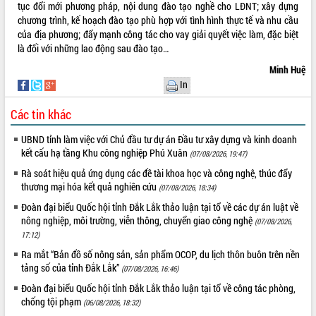
Quy hoạch và Xúc tiến đầu tư tỉnh Đắk
tục đổi mới phương pháp, nội dung đào tạo nghề cho LĐNT; xây dựng
Lắk
chương trình, kế hoạch đào tạo phù hợp với tình hình thực tế và nhu cầu
Khơi thông điểm nghẽn, đẩy nhanh
của địa phương; đẩy mạnh công tác cho vay giải quyết việc làm, đặc biệt
giải ngân vốn khắc phục thiên tai
là đối với những lao động sau đào tạo…
HĐND tỉnh thông qua điều chỉnh Quy
Minh Huệ
hoạch tỉnh thời kỳ 2021-2030
In
Hội thảo góp ý hồ sơ điều chỉnh quy
hoạch tỉnh Đắk Lắk thời kỳ 2021-2030,
Các tin khác
tầm nhìn đến năm 2050
UBND tỉnh làm việc với Chủ đầu tư dự án Đầu tư xây dựng và kinh doanh
Nâng cao hiệu quả hoạt động của các
kết cấu hạ tầng Khu công nghiệp Phú Xuân
(07/08/2026, 19:47)
doanh nghiệp nhà nước
Rà soát hiệu quả ứng dụng các đề tài khoa học và công nghệ, thúc đẩy
Hội nghị triển khai kết nối mạng
thương mại hóa kết quả nghiên cứu
truyền số liệu chuyên dùng phục vụ cơ
(07/08/2026, 18:34)
quan Đảng, Nhà nước
Đoàn đại biểu Quốc hội tỉnh Đắk Lắk thảo luận tại tổ về các dự án luật về
Lễ phát động chuỗi hoạt động chung
nông nghiệp, môi trường, viễn thông, chuyển giao công nghệ
(07/08/2026,
tay làm sạch môi trường
17:12)
Xã Ea Kar bước chuyển mình trong
Ra mắt “Bản đồ số nông sản, sản phẩm OCOP, du lịch thôn buôn trên nền
công tác cải cách hành chính mô hình
tảng số của tỉnh Đắk Lắk”
(07/08/2026, 16:46)
mới
Đoàn đại biểu Quốc hội tỉnh Đắk Lắk thảo luận tại tổ về công tác phòng,
UBND tỉnh họp báo định kỳ tháng 4
chống tội phạm
(06/08/2026, 18:32)
năm 2026