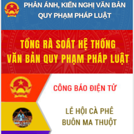
Xây dựng nông thôn mới: Nâng cao đời
sống người dân từ những mô hình thiết
thực
Quyết liệt tháo gỡ vướng mắc, đẩy
nhanh tiến độ các dự án trọng điểm
trong Khu kinh tế Nam Phú Yên
Hòn Yến phát triển du lịch gắn với bảo
tồn biển
Lấy ý kiến điều chỉnh Quy hoạch tỉnh
Đắk Lắk thời kỳ 2021-2030, tầm nhìn
đến năm 2050
Phát động chiến dịch 30 ngày đêm
giải phóng mặt bằng Tuyến đường bộ
ven biển
Đắk Lắk nỗ lực thúc đẩy tăng trưởng
kinh tế từ 10% trở lên trong Quý
II/2026
Đắk Lắk ký kết thỏa thuận hợp tác về
chuyển đổi số giai đoạn 2026 – 2030
với Tập đoàn Bưu chính Viễn thông
Việt Nam