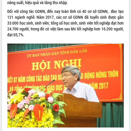
năng suất, hiệu quả và tăng thu nhập.
VIDEO
Đối với công tác GDNN, đến nay toàn tỉnh có 40 cơ sở GDNN, đào tạo
121 ngành nghề. Năm 2017, các cơ sở GDNN đã tuyển sinh được gần
33.000 học sinh, sinh viên; tổng số học sinh, sinh viên tốt nghiệp đạt hơn
24.700 người, trong đó có việc làm sau khi tốt nghiệp hơn 16.200 người,
đạt 65,7%.
Khám bệnh, cấp phát thuốc miễn phí
và tặng quà người dân xã Cư Pui
Hội nghị UBND tỉnh Đắk Lắk thường kỳ
tháng 7/2026
Lễ truy tặng danh hiệu “Bà Mẹ Việt
Nam Anh hùng” và trao Huân chương
Lao động
ALBUM ẢNH
UBND tỉnh Đắk Lắk triển khai nhiệm
vụ 6 tháng cuối năm 2026
Kỳ họp thứ Hai, Hội đồng nhân dân
tỉnh khóa XI quyết nghị nhiều nội dung