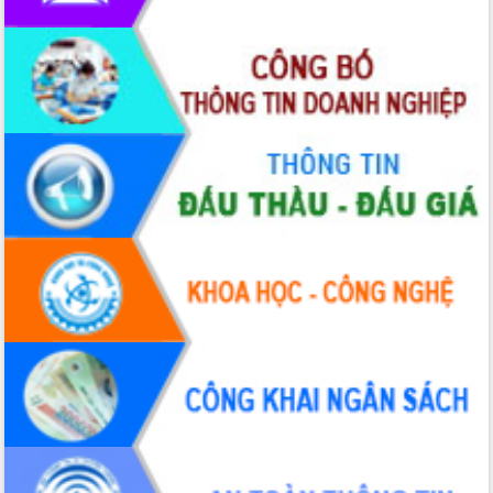
Xây dựng nền hành chính số đồng
hành cùng nông dân dân, doanh nghiệp
Giai đoạn 2026-2030, Đắk Lắk phấn
đấu có 77% xã đạt chuẩn nông thôn
mới
Chuyển đổi số 'mở đường' cho nông
nghiệp Đắk Lắk tăng trưởng bứt phá
Triển khai đồng bộ đo đạc, lập hồ sơ
địa chính, hoàn thiện cơ sở dữ liệu đất
đai
Ứng dụng sinh trắc học - Bước tiến
trong hành trình chuyển đổi số tại Đắk
Lắk
Đắk Lắk nâng cao hiệu quả công tác
Đảng từ Sổ tay đảng viên điện tử
Đắk Lắk đẩy mạnh nuôi biển công
nghệ, hướng tới phát triển thủy sản
bền vững
Tập huấn nâng cao năng lực triển khai
chuyển đổi số cho cán bộ, công chức