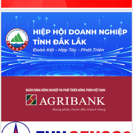
Bầu cử Quốc hội và HĐND: Cử tri Đắk
Lắk gửi gắm niềm tin, kỳ vọng vào lá
phiếu
Đắk Lắk sẵn sàng các điều kiện cho
Ngày hội bầu cử đại biểu Quốc hội
khóa XVI và HĐND các cấp nhiệm kỳ
2026-2031
Đảm bảo cuộc bầu cử đại biểu Quốc
hội và đại biểu HĐND các cấp diễn ra
an toàn, hiệu quả, đúng quy định
Thủ tướng Chính phủ Phạm Minh Chính
kiểm tra, chỉ đạo hoàn thành các dự
án cao tốc và thăm khu tái định cư tại
Đắk Lắk
Sôi nổi Hội đua ngựa truyền thống Gò
Thì Thùng mừng Xuân Bính Ngọ 2026
Lãnh đạo tỉnh dâng hương tưởng niệm
tại Đập Đồng Cam đầu Xuân Bính Ngọ
Ngành nông nghiệp phấn đấu tăng
trưởng đạt 5,86% trong năm 2026
UBND tỉnh Đắk Lắk triển khai công tác