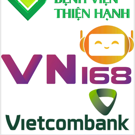
Hồ Thị Nguyên Thảo làm việc tại Trung
tâm Phục vụ hành chính công xã Ea
Phê
Xây dựng nền hành chính số đồng
hành cùng nông dân dân, doanh nghiệp
Giai đoạn 2026-2030, Đắk Lắk phấn
đấu có 77% xã đạt chuẩn nông thôn
mới
Chuyển đổi số 'mở đường' cho nông
nghiệp Đắk Lắk tăng trưởng bứt phá
Triển khai đồng bộ đo đạc, lập hồ sơ
địa chính, hoàn thiện cơ sở dữ liệu đất
đai
Ứng dụng sinh trắc học - Bước tiến
trong hành trình chuyển đổi số tại Đắk
Lắk
Đắk Lắk nâng cao hiệu quả công tác
Đảng từ Sổ tay đảng viên điện tử
Đắk Lắk đẩy mạnh nuôi biển công
nghệ, hướng tới phát triển thủy sản
bền vững