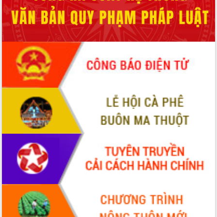
sầu riêng tại Đắk Lắk
Trình diễn nghệ thuật chế biến các
món ăn từ sầu riêng
Đắk Lắk công bố Quy hoạch và xúc
tiến đầu tư tỉnh
Ngành cá ngừ Đắk Lắk chủ động thích
ứng để giữ vững thị trường xuất khẩu
Diễn đàn Kinh tế tư nhân Việt Nam đột
phá cơ chế - Hợp tác công tư
Đề án 06 tạo bước ngoặt đột phá trong
cải cách hành chính tỉnh Đắk Lắk
Kết nối tour, đẩy mạnh chuyển đổi số
để phát triển du lịch Đắk Lắk
Khởi động Dự án Đầu tư xây dựng hạ
tầng kỹ thuật Cụm công nghiệp Tân
Tiến
Gặp mặt các cơ quan báo chí nhân Kỷ
niệm 101 năm Ngày Báo chí Cách
mạng Việt Nam
Đắk Lắk sơ kết 4 năm triển khai thực