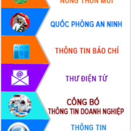
hiện Đề án 06 của Chính phủ
Họp báo thông tin về Hội nghị Công bố
Quy hoạch và Xúc tiến đầu tư tỉnh Đắk
Lắk
Khơi thông điểm nghẽn, đẩy nhanh
giải ngân vốn khắc phục thiên tai
HĐND tỉnh thông qua điều chỉnh Quy
hoạch tỉnh thời kỳ 2021-2030
Hội thảo góp ý hồ sơ điều chỉnh quy
hoạch tỉnh Đắk Lắk thời kỳ 2021-2030,
tầm nhìn đến năm 2050
Nâng cao hiệu quả hoạt động của các
doanh nghiệp nhà nước
Hội nghị triển khai kết nối mạng
truyền số liệu chuyên dùng phục vụ cơ
quan Đảng, Nhà nước
Lễ phát động chuỗi hoạt động chung
tay làm sạch môi trường
Xã Ea Kar bước chuyển mình trong
công tác cải cách hành chính mô hình
mới