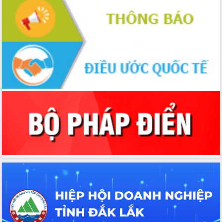
Định vị cà phê Việt Nam như một “di
sản sống” trong dòng chảy toàn cầu
Xây dựng nông thôn mới: Nâng cao đời
sống người dân từ những mô hình thiết
thực
Quyết liệt tháo gỡ vướng mắc, đẩy
nhanh tiến độ các dự án trọng điểm
trong Khu kinh tế Nam Phú Yên
Hòn Yến phát triển du lịch gắn với bảo
tồn biển
Lấy ý kiến điều chỉnh Quy hoạch tỉnh
Đắk Lắk thời kỳ 2021-2030, tầm nhìn
đến năm 2050
Phát động chiến dịch 30 ngày đêm
giải phóng mặt bằng Tuyến đường bộ
ven biển
Đắk Lắk nỗ lực thúc đẩy tăng trưởng
kinh tế từ 10% trở lên trong Quý
II/2026
Đắk Lắk ký kết thỏa thuận hợp tác về
chuyển đổi số giai đoạn 2026 – 2030