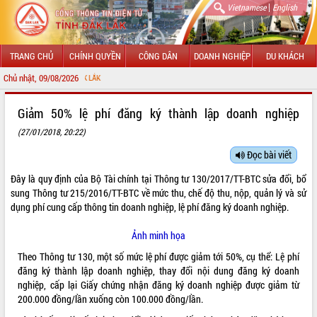
|
Vietnamese
English
TRANG CHỦ
CHÍNH QUYỀN
CÔNG DÂN
DOANH NGHIỆP
DU KHÁCH
Chủ nhật, 09/08/2026
CHÀO MỪNG
GIỚI THIỆU
Giảm 50% lệ phí đăng ký thành lập doanh nghiệp
(27/01/2018, 20:22)
LÃNH ĐẠO UBND TỈNH
Đọc bài viết
TIN TỨC SỰ KIỆN
Đây là quy định của Bộ Tài chính tại Thông tư
130/2017/TT-BTC
sửa đổi, bổ
SỞ, BAN, NGÀNH
sung Thông tư
215/2016/TT-BTC
về mức thu, chế độ thu, nộp, quản lý và sử
dụng phí cung cấp thông tin doanh nghiệp, lệ phí đăng ký doanh nghiệp.
UBND CÁC XÃ, PHƯỜNG
Ảnh minh họa
THÔNG TIN CHỈ ĐẠO ĐIỀU HÀNH
Theo Thông tư 130, một số mức lệ phí được giảm tới 50%, cụ thể: Lệ phí
đăng ký thành lập doanh nghiệp, thay đổi nội dung đăng ký doanh
HỆ THỐNG VĂN BẢN
nghiệp, cấp lại Giấy chứng nhận đăng ký doanh nghiệp được giảm từ
200.000 đồng/lần xuống còn 100.000 đồng/lần.
VĂN BẢN HĐND TỈNH