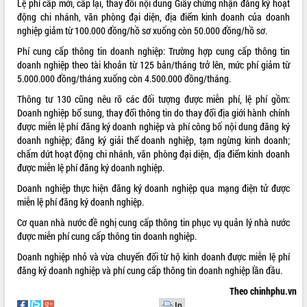
Lệ phí cấp mới, cấp lại, thay đổi nội dung Giấy chứng nhận đăng ký hoạt
động chi nhánh, văn phòng đại diện, địa điểm kinh doanh của doanh
ĐIỂM TIN VĂN BẢN
nghiệp giảm từ 100.000 đồng/hồ sơ xuống còn 50.000 đồng/hồ sơ.
QUY HOẠCH - KẾ HOẠCH
Phí cung cấp thông tin doanh nghiệp: Trường hợp cung cấp thông tin
doanh nghiệp theo tài khoản từ 125 bản/tháng trở lên, mức phí giảm từ
5.000.000 đồng/tháng xuống còn 4.500.000 đồng/tháng.
Thông tư 130 cũng nêu rõ các đối tượng được miễn phí, lệ phí gồm:
Doanh nghiệp bổ sung, thay đổi thông tin do thay đổi địa giới hành chính
được miễn lệ phí đăng ký doanh nghiệp và phí công bố nội dung đăng ký
doanh nghiệp; đăng ký giải thể doanh nghiệp, tạm ngừng kinh doanh;
chấm dứt hoạt động chi nhánh, văn phòng đại diện, địa điểm kinh doanh
được miễn lệ phí đăng ký doanh nghiệp.
Doanh nghiệp thực hiện đăng ký doanh nghiệp qua mạng điện tử được
miễn lệ phí đăng ký doanh nghiệp.
Cơ quan nhà nước đề nghị cung cấp thông tin phục vụ quản lý nhà nước
được miễn phí cung cấp thông tin doanh nghiệp.
Doanh nghiệp nhỏ và vừa chuyển đổi từ hộ kinh doanh được miễn lệ phí
đăng ký doanh nghiệp và phí cung cấp thông tin doanh nghiệp lần đầu.
Theo chinhphu.vn
In