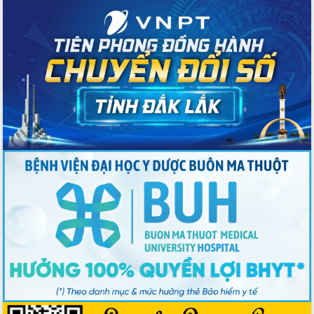
Tập huấn nâng cao năng lực triển khai
chuyển đổi số cho cán bộ, công chức
cấp xã
Đắk Lắk phát động hưởng ứng Ngày
Quyền của người tiêu dùng Việt Nam
2026
Đẩy mạnh cải cách hành chính, quyết
tâm đạt được mục tiêu tăng trưởng
hai con số trong năm 2026
Tổ chức trang trọng Lễ hội Đền thờ
Lương Văn Chánh năm 2026
Phó Bí thư Tỉnh ủy Đắk Lắk Đỗ Hữu
Huy giữ chức Bí thư Đảng ủy Ủy Ban
Nhân dân tỉnh
Bệnh án điện tử thúc đẩy chuyển đổi
số y tế tại Đắk Lắk
Chuyển đổi số thư viện: Mở rộng
không gian tri thức trong thời đại số
Đánh giá, rút kinh nghiệm công tác tổ
chức diễn tập trước ngày bầu cử