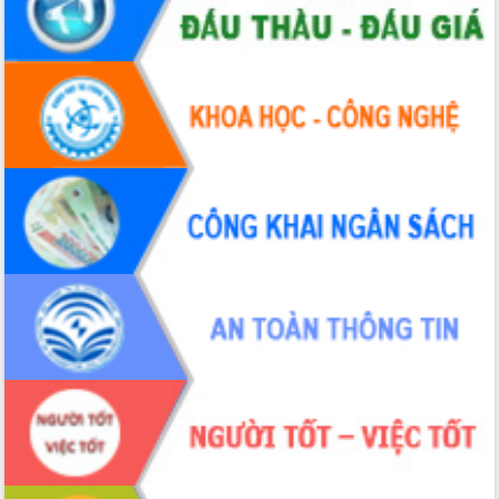
UBND tỉnh họp báo định kỳ tháng 4
năm 2026
Hội thảo khoa học “Giải pháp thúc đẩy
phát triển nền kinh tế xanh tại tỉnh
Đắk Lắk”
Tăng cường giám sát, đôn đốc thực
hiện nhiệm vụ quản lý tài sản công
hàng tuần
Tháo gỡ những vướng mắc, đẩy mạnh
công tác cải cách thủ tục hành chính
tại Trung tâm Phục vụ hành chính
công tỉnh
Đắk Lắk: Tôn vinh 46 giải pháp tại Hội
thi Sáng tạo Kỹ thuật 2024 - 2025
Đắk Lắk rà soát, điều chỉnh Đề án 190
về phát triển nuôi trồng thủy sản
Phó Chủ tịch UBND tỉnh Đắk Lắk
Trương Công Thái kiểm tra thực địa
Dự án cao tốc Khánh Hòa - Buôn Ma
Thuột