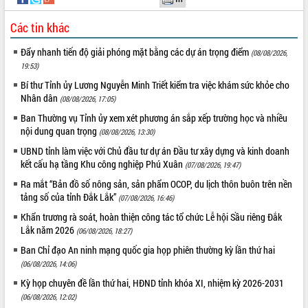
VIDEO
Các tin khác
Đẩy nhanh tiến độ giải phóng mặt bằng các dự án trọng điểm
(08/08/2026,
19:53)
Bí thư Tỉnh ủy Lương Nguyễn Minh Triết kiểm tra việc khám sức khỏe cho
Nhân dân
(08/08/2026, 17:05)
Ban Thường vụ Tỉnh ủy xem xét phương án sắp xếp trường học và nhiều
nội dung quan trọng
(08/08/2026, 13:30)
UBND tỉnh làm việc với Chủ đầu tư dự án Đầu tư xây dựng và kinh doanh
Trailer Lễ hội Sầu riêng Đắk Lắk năm
kết cấu hạ tầng Khu công nghiệp Phú Xuân
(07/08/2026, 19:47)
2026
Ra mắt “Bản đồ số nông sản, sản phẩm OCOP, du lịch thôn buôn trên nền
Khám bệnh, cấp phát thuốc miễn phí
tảng số của tỉnh Đắk Lắk”
(07/08/2026, 16:46)
và tặng quà người dân xã Cư Pui
Khẩn trương rà soát, hoàn thiện công tác tổ chức Lễ hội Sầu riêng Đắk
Hội nghị UBND tỉnh Đắk Lắk thường kỳ
Lắk năm 2026
tháng 7/2026
(06/08/2026, 18:27)
Lễ truy tặng danh hiệu “Bà Mẹ Việt
Ban Chỉ đạo An ninh mạng quốc gia họp phiên thường kỳ lần thứ hai
ALBUM ẢNH
Nam Anh hùng” và trao Huân chương
(06/08/2026, 14:06)
Lao động
Kỳ họp chuyên đề lần thứ hai, HĐND tỉnh khóa XI, nhiệm kỳ 2026-2031
UBND tỉnh Đắk Lắk triển khai nhiệm
(06/08/2026, 12:02)
vụ 6 tháng cuối năm 2026