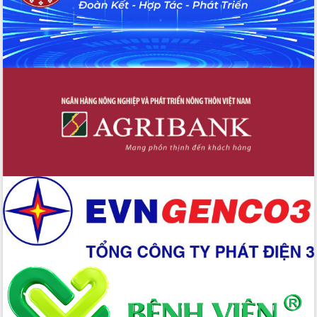
với Tập đoàn Bưu chính Viễn thông
Việt Nam
Thứ trưởng Bộ Y tế làm việc với tỉnh
Đắk Lắk về phát triển nhân lực y tế
cho trạm y tế cấp xã
Du lịch Đắk Lắk nâng tầm trải nghiệm
du khách thông qua Hệ thống cơ sở dữ
liệu và Bản đồ số
Tập huấn ứng dụng trí tuệ nhân tạo (AI)
trong thương mại điện tử năm 2026
Đoàn đại biểu Quốc hội tỉnh Đắk Lắk
trao đổi thông tin trước Kỳ họp thứ
nhất, Quốc hội khóa XVI
Quyết liệt cải cách hành chính, khơi
thông nguồn lực phát triển
Nâng cao hiệu lực, hiệu quả HĐND
tỉnh thông qua hiện đại hóa hành chính
Xã Ea Phê gắn cải cách hành chính với
chuyển đổi số
Phó Chủ tịch Thường trực UBND tỉnh