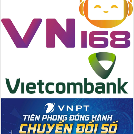
Lương Văn Chánh năm 2026
Phó Bí thư Tỉnh ủy Đắk Lắk Đỗ Hữu
Huy giữ chức Bí thư Đảng ủy Ủy Ban
Nhân dân tỉnh
Bệnh án điện tử thúc đẩy chuyển đổi
số y tế tại Đắk Lắk
Chuyển đổi số thư viện: Mở rộng
không gian tri thức trong thời đại số
Đánh giá, rút kinh nghiệm công tác tổ
chức diễn tập trước ngày bầu cử
Chương trình “Gặp gỡ hữu nghị –
Friendship Meeting New Year 2026”
Bầu cử Quốc hội và HĐND: Cử tri Đắk
Lắk gửi gắm niềm tin, kỳ vọng vào lá
phiếu
Đắk Lắk sẵn sàng các điều kiện cho
Ngày hội bầu cử đại biểu Quốc hội
khóa XVI và HĐND các cấp nhiệm kỳ
2026-2031
Đảm bảo cuộc bầu cử đại biểu Quốc