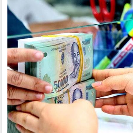
ĐIỂM TIN VĂN BẢN
QUY HOẠCH - KẾ HOẠCH