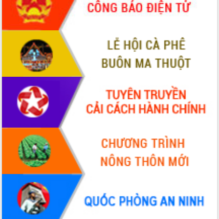
tầm nhìn đến năm 2050
Nâng cao hiệu quả hoạt động của các
doanh nghiệp nhà nước
Hội nghị triển khai kết nối mạng
truyền số liệu chuyên dùng phục vụ cơ
quan Đảng, Nhà nước
Lễ phát động chuỗi hoạt động chung
tay làm sạch môi trường
Xã Ea Kar bước chuyển mình trong
công tác cải cách hành chính mô hình
mới
UBND tỉnh họp báo định kỳ tháng 4
năm 2026
Hội thảo khoa học “Giải pháp thúc đẩy
phát triển nền kinh tế xanh tại tỉnh
Đắk Lắk”
Tăng cường giám sát, đôn đốc thực
hiện nhiệm vụ quản lý tài sản công
hàng tuần
Tháo gỡ những vướng mắc, đẩy mạnh
công tác cải cách thủ tục hành chính