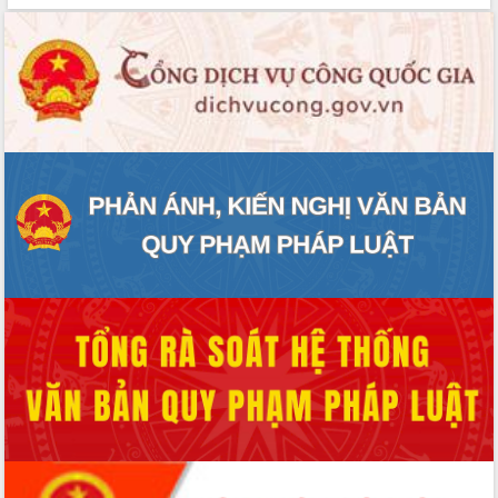
cải cách hành chính tỉnh Đắk Lắk
Kết nối tour, đẩy mạnh chuyển đổi số
để phát triển du lịch Đắk Lắk
Khởi động Dự án Đầu tư xây dựng hạ
tầng kỹ thuật Cụm công nghiệp Tân
Tiến
Gặp mặt các cơ quan báo chí nhân Kỷ
niệm 101 năm Ngày Báo chí Cách
mạng Việt Nam
Đắk Lắk sơ kết 4 năm triển khai thực
hiện Đề án 06 của Chính phủ
Họp báo thông tin về Hội nghị Công bố
Quy hoạch và Xúc tiến đầu tư tỉnh Đắk
Lắk
Khơi thông điểm nghẽn, đẩy nhanh
giải ngân vốn khắc phục thiên tai
HĐND tỉnh thông qua điều chỉnh Quy
hoạch tỉnh thời kỳ 2021-2030
Hội thảo góp ý hồ sơ điều chỉnh quy
hoạch tỉnh Đắk Lắk thời kỳ 2021-2030,