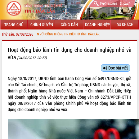
|
Vietnamese
English
TRANG CHỦ
CHÍNH QUYỀN
CÔNG DÂN
DOANH NGHIỆP
DU KHÁCH
Thứ sáu, 07/08/2026
O MỪNG ĐẾN VỚI CỔNG THÔNG TIN ĐIỆN TỬ TỈNH ĐẮK LẮK
GIỚI THIỆU
Hoạt động bảo lãnh tín dụng cho doanh nghiệp nhỏ và
vừa
(24/08/2017, 08:27)
LÃNH ĐẠO UBND TỈNH
Đọc bài viết
TIN TỨC SỰ KIỆN
Ngày 18/8/2017, UBND tỉnh ban hành Công văn số 6497/UBND-KT, gửi
SỞ, BAN, NGÀNH
các Sở: Tài chính; Kế hoạch và Đầu tư; Tư pháp; UBND các huyện, thị xã,
thành phố; Ngân hàng Nhà nước Việt Nam – Chi nhánh Đắk Lắk; Hiệp
UBND CÁC XÃ, PHƯỜNG
hội doanh nghiệp tỉnh về việc thực hiện Công văn số 8273/VPCP-KTTH
ngày 08/8/2017 của Văn phòng Chính phủ về hoạt động bảo lãnh tín
dụng cho doanh nghiệp nhỏ và vừa.
THÔNG TIN CHỈ ĐẠO ĐIỀU HÀNH
HỆ THỐNG VĂN BẢN
VĂN BẢN HĐND TỈNH