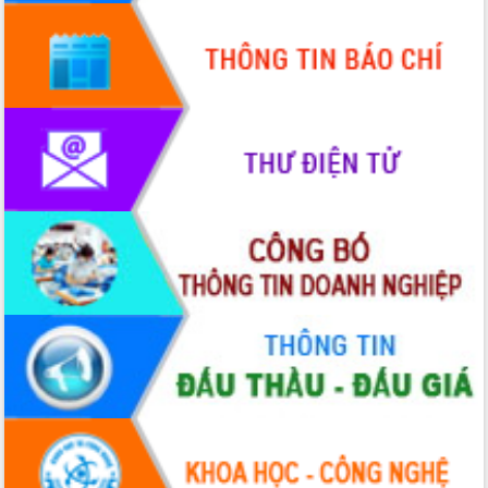
tại Trung tâm Phục vụ hành chính
công tỉnh
Đắk Lắk: Tôn vinh 46 giải pháp tại Hội
thi Sáng tạo Kỹ thuật 2024 - 2025
Đắk Lắk rà soát, điều chỉnh Đề án 190
về phát triển nuôi trồng thủy sản
Phó Chủ tịch UBND tỉnh Đắk Lắk
Trương Công Thái kiểm tra thực địa
Dự án cao tốc Khánh Hòa - Buôn Ma
Thuột
Định vị cà phê Việt Nam như một “di
sản sống” trong dòng chảy toàn cầu
Xây dựng nông thôn mới: Nâng cao đời
sống người dân từ những mô hình thiết
thực
Quyết liệt tháo gỡ vướng mắc, đẩy
nhanh tiến độ các dự án trọng điểm
trong Khu kinh tế Nam Phú Yên
Hòn Yến phát triển du lịch gắn với bảo
tồn biển