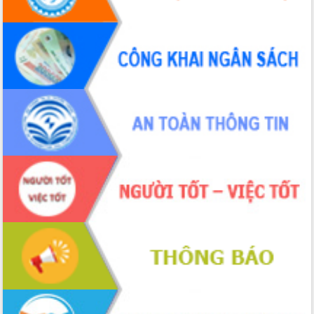
Lấy ý kiến điều chỉnh Quy hoạch tỉnh
Đắk Lắk thời kỳ 2021-2030, tầm nhìn
đến năm 2050
Phát động chiến dịch 30 ngày đêm
giải phóng mặt bằng Tuyến đường bộ
ven biển
Đắk Lắk nỗ lực thúc đẩy tăng trưởng
kinh tế từ 10% trở lên trong Quý
II/2026
Đắk Lắk ký kết thỏa thuận hợp tác về
chuyển đổi số giai đoạn 2026 – 2030
với Tập đoàn Bưu chính Viễn thông
Việt Nam
Thứ trưởng Bộ Y tế làm việc với tỉnh
Đắk Lắk về phát triển nhân lực y tế
cho trạm y tế cấp xã
Du lịch Đắk Lắk nâng tầm trải nghiệm
du khách thông qua Hệ thống cơ sở dữ
liệu và Bản đồ số
Tập huấn ứng dụng trí tuệ nhân tạo (AI)
trong thương mại điện tử năm 2026