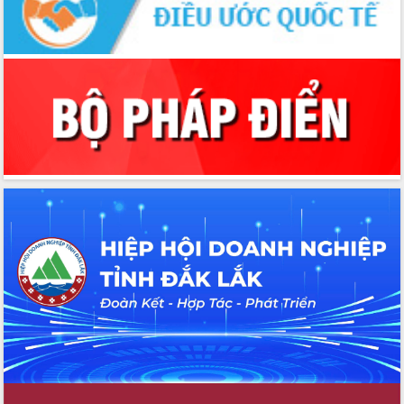
Đoàn đại biểu Quốc hội tỉnh Đắk Lắk
trao đổi thông tin trước Kỳ họp thứ
nhất, Quốc hội khóa XVI
Quyết liệt cải cách hành chính, khơi
thông nguồn lực phát triển
Nâng cao hiệu lực, hiệu quả HĐND
tỉnh thông qua hiện đại hóa hành chính
Xã Ea Phê gắn cải cách hành chính với
chuyển đổi số
Phó Chủ tịch Thường trực UBND tỉnh
Hồ Thị Nguyên Thảo làm việc tại Trung
tâm Phục vụ hành chính công xã Ea
Phê
Xây dựng nền hành chính số đồng
hành cùng nông dân dân, doanh nghiệp
Giai đoạn 2026-2030, Đắk Lắk phấn
đấu có 77% xã đạt chuẩn nông thôn
mới
Chuyển đổi số 'mở đường' cho nông
nghiệp Đắk Lắk tăng trưởng bứt phá