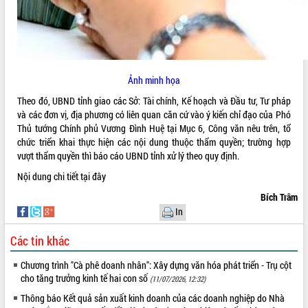
VIDEO
Loading the player...
Hội nghị UBND tỉnh Đắk Lắk thường kỳ
tháng 7/2026
Ảnh minh họa
Lễ truy tặng danh hiệu “Bà Mẹ Việt
Theo đó, UBND tỉnh giao các Sở: Tài chính, Kế hoạch và Đầu tư, Tư pháp
Nam Anh hùng” và trao Huân chương
và các đơn vị, địa phương có liên quan căn cứ vào ý kiến chỉ đạo của Phó
Lao động
Thủ tướng Chính phủ Vương Đình Huệ tại Mục 6, Công văn nêu trên, tổ
UBND tỉnh Đắk Lắk triển khai nhiệm
chức triển khai thực hiện các nội dung thuộc thẩm quyền; trường hợp
vụ 6 tháng cuối năm 2026
vượt thẩm quyền thì báo cáo UBND tỉnh xử lý theo quy định.
ALBUM ẢNH
Kỳ họp thứ Hai, Hội đồng nhân dân
Nội dung chi tiết
tại đây
tỉnh khóa XI quyết nghị nhiều nội dung
Bích Trâm
quan trọng
In
Bí thư Tỉnh ủy Lương Nguyễn Minh
Triết thăm, tặng quà người có công với
Các tin khác
cách mạng
Rà soát, hoàn thiện hệ thống thiết chế
Chương trình "Cà phê doanh nhân": Xây dựng văn hóa phát triển - Trụ cột
văn hóa, thể thao đáp ứng yêu cầu
cho tăng trưởng kinh tế hai con số
(11/07/2026, 12:32)
phát triển mới
Thông báo Kết quả sản xuất kinh doanh của các doanh nghiệp do Nhà
Thường trực HĐND tỉnh Đắk Lắk gặp
LIÊN KẾT WEB