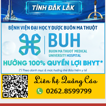
hội và đại biểu HĐND các cấp diễn ra
an toàn, hiệu quả, đúng quy định
Thủ tướng Chính phủ Phạm Minh Chính
kiểm tra, chỉ đạo hoàn thành các dự
án cao tốc và thăm khu tái định cư tại
Đắk Lắk
Sôi nổi Hội đua ngựa truyền thống Gò
Thì Thùng mừng Xuân Bính Ngọ 2026
Lãnh đạo tỉnh dâng hương tưởng niệm
tại Đập Đồng Cam đầu Xuân Bính Ngọ
Ngành nông nghiệp phấn đấu tăng
trưởng đạt 5,86% trong năm 2026
UBND tỉnh Đắk Lắk triển khai công tác
quốc phòng, quân sự địa phương năm
2026
Đắk Lắk tập trung toàn lực khắc phục
tồn tại IUU, sẵn sàng làm việc với
Đoàn thanh tra EC
Chủ tịch UBND tỉnh Tạ Anh Tuấn thăm,
chúc mừng các bệnh viện nhân Ngày
Thầy thuốc Việt Nam