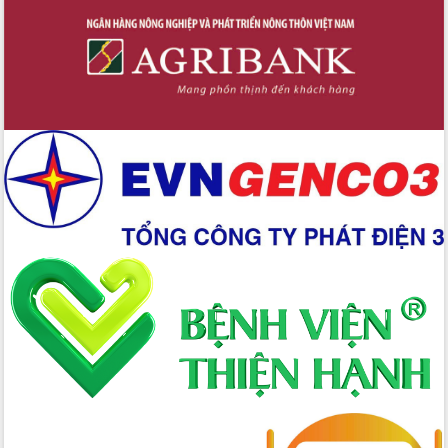
Triển khai đồng bộ đo đạc, lập hồ sơ
địa chính, hoàn thiện cơ sở dữ liệu đất
đai
Ứng dụng sinh trắc học - Bước tiến
trong hành trình chuyển đổi số tại Đắk
Lắk
Đắk Lắk nâng cao hiệu quả công tác
Đảng từ Sổ tay đảng viên điện tử
Đắk Lắk đẩy mạnh nuôi biển công
nghệ, hướng tới phát triển thủy sản
bền vững
Tập huấn nâng cao năng lực triển khai
chuyển đổi số cho cán bộ, công chức
cấp xã
Đắk Lắk phát động hưởng ứng Ngày
Quyền của người tiêu dùng Việt Nam
2026
Đẩy mạnh cải cách hành chính, quyết
tâm đạt được mục tiêu tăng trưởng
hai con số trong năm 2026
Tổ chức trang trọng Lễ hội Đền thờ