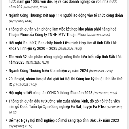
nước nắm giữ 100% vốn điều lệ và các doanh nghiệp có vốn nhà nước
mặt Đoàn chuyên gia y tế TP. Hồ Chí
năm 202
(07/07/2026, 10:50)
Minh
Ngành Công Thương: Kết nạp 114 người lao động vào tổ chức công đoàn
Lễ truy điệu và an táng hài cốt liệt sĩ
(16/05/2025, 14:44)
tại Nghĩa trang Liệt sĩ xã Sơn Hòa
THỐNG KÊ TRUY CẬP
Thông tin dự án Văn phòng làm việc kết hợp kho phân phối hàng hoá
Bàn giải pháp tháo gỡ khó khăn trong
Thuận Phúc của Công ty TNHH MTV Thuận Phúc
(01/02/2024, 09:39)
xuất khẩu sầu riêng và triển khai quy
Hôm nay:
16380
định EUDR
Hội nghị lần thứ 7, Ban chấp hành Liên minh Hợp tác xã tỉnh Đắk Lắk
Tất cả:
66029120
khóa VI, nhiệm kỳ 2020 – 2025
(23/01/2024, 15:29)
Thứ trưởng Bộ Nông nghiệp và Môi
trường Nguyễn Hoàng Hiệp khảo sát
Tôn vinh 32 sản phẩm công nghiệp nông thôn tiêu biểu cấp tỉnh Đắk Lắk
vùng trồng và doanh nghiệp đóng gói
năm 2023
(08/01/2024, 19:21)
sầu riêng tại Đắk Lắk
Ngành Công Thương triển khai nhiệm vụ năm 2024
(08/01/2024, 19:06)
Trình diễn nghệ thuật chế biến các
20 tác giả, nhóm tác giả đạt giải tại Hội thi Sáng tạo kỹ thuật tỉnh lần thứ
món ăn từ sầu riêng
IX
(11/12/2023, 11:23)
Đắk Lắk công bố Quy hoạch và xúc
Hội nghị sơ kết công tác CCHC 9 tháng đầu năm 2023
tiến đầu tư tỉnh
(18/10/2023, 15:56)
Ngành cá ngừ Đắk Lắk chủ động thích
Thông tin dự án đầu tư Xưởng sản xuất nhôm, kính, đồ gỗ nội thất, viên
ứng để giữ vững thị trường xuất khẩu
nén gỗ Quốc Tuấn tại Cụm Công nghiệp Ea Ral, huyện Ea H’leo
(17/10/2023,
10:07)
Diễn đàn Kinh tế tư nhân Việt Nam đột
phá cơ chế - Hợp tác công tư
Bế mạc Ngày hội Khởi nghiệp đổi mới sáng tạo tỉnh Đắk Lắk năm 2023
Đề án 06 tạo bước ngoặt đột phá trong
(06/10/2023, 21:17)