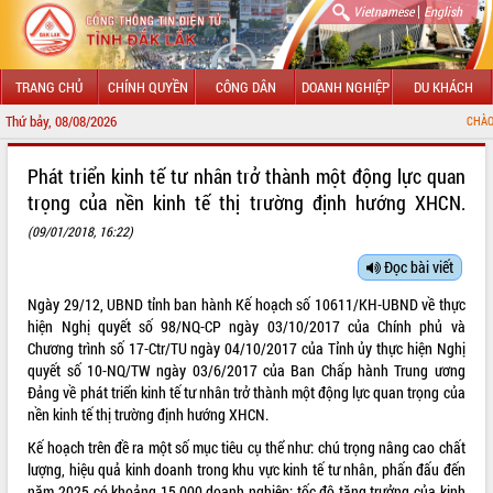
|
Vietnamese
English
TRANG CHỦ
CHÍNH QUYỀN
CÔNG DÂN
DOANH NGHIỆP
DU KHÁCH
Thứ bảy, 08/08/2026
CHÀO MỪNG ĐẾN VỚI
GIỚI THIỆU
Phát triển kinh tế tư nhân trở thành một động lực quan
trọng của nền kinh tế thị trường định hướng XHCN.
LÃNH ĐẠO UBND TỈNH
(09/01/2018, 16:22)
TIN TỨC SỰ KIỆN
Đọc bài viết
SỞ, BAN, NGÀNH
Ngày 29/12, UBND tỉnh ban hành Kế hoạch số 10611/KH-UBND về thực
hiện Nghị quyết số 98/NQ-CP ngày 03/10/2017 của Chính phủ và
UBND CÁC XÃ, PHƯỜNG
Chương trình số 17-Ctr/TU ngày 04/10/2017 của Tỉnh ủy thực hiện Nghị
quyết số 10-NQ/TW ngày 03/6/2017 của Ban Chấp hành Trung ương
THÔNG TIN CHỈ ĐẠO ĐIỀU HÀNH
Đảng về phát triển kinh tế tư nhân trở thành một động lực quan trọng của
nền kinh tế thị trường định hướng XHCN.
HỆ THỐNG VĂN BẢN
Kế hoạch trên đề ra một số mục tiêu cụ thể như: chú trọng nâng cao chất
lượng, hiệu quả kinh doanh trong khu vực kinh tế tư nhân, phấn đấu đến
VĂN BẢN HĐND TỈNH
năm 2025 có khoảng 15.000 doanh nghiệp; tốc độ tăng trưởng của kinh