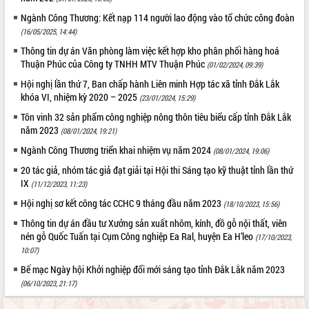
Tất cả:
66087538
Ngành Công Thương: Kết nạp 114 người lao động vào tổ chức công đoàn
(16/05/2025, 14:44)
Thông tin dự án Văn phòng làm việc kết hợp kho phân phối hàng hoá
Thuận Phúc của Công ty TNHH MTV Thuận Phúc
(01/02/2024, 09:39)
Hội nghị lần thứ 7, Ban chấp hành Liên minh Hợp tác xã tỉnh Đắk Lắk
khóa VI, nhiệm kỳ 2020 – 2025
(23/01/2024, 15:29)
Tôn vinh 32 sản phẩm công nghiệp nông thôn tiêu biểu cấp tỉnh Đắk Lắk
năm 2023
(08/01/2024, 19:21)
Ngành Công Thương triển khai nhiệm vụ năm 2024
(08/01/2024, 19:06)
20 tác giả, nhóm tác giả đạt giải tại Hội thi Sáng tạo kỹ thuật tỉnh lần thứ
IX
(11/12/2023, 11:23)
Hội nghị sơ kết công tác CCHC 9 tháng đầu năm 2023
(18/10/2023, 15:56)
Thông tin dự án đầu tư Xưởng sản xuất nhôm, kính, đồ gỗ nội thất, viên
nén gỗ Quốc Tuấn tại Cụm Công nghiệp Ea Ral, huyện Ea H’leo
(17/10/2023,
10:07)
Bế mạc Ngày hội Khởi nghiệp đổi mới sáng tạo tỉnh Đắk Lắk năm 2023
(06/10/2023, 21:17)