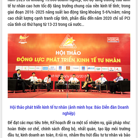
tế tư nhân cao hơn tốc độ tăng trưởng chung của nền kinh tế tỉnh; trong
ĐIỂM TIN VĂN BẢN
giai đoạn 2016 -2025 năng suất lao động tăng khoảng 5-6%/năm; nâng
cao chất lượng cạnh tranh cấp tỉnh, phấn đấu đến năm 2020 chỉ số PCI
QUY HOẠCH - KẾ HOẠCH
của tỉnh có thứ hạng từ 13-23 trong cả nước...
Hội thảo phát triển kinh tế tư nhân (ảnh minh họa: Báo Diễn đàn Doanh
nghiệp)
Để đạt các mục tiêu trên, Kế hoạch đề ra một số nhiệm vụ, giải pháp như:
hoàn thiện cơ chế, chính sách đồng bộ, nhất quán, tạo lập môi trường
đầu tư, kinh doanh an toàn, ít rủi ro, nhằm thu hút đầu tư tư nhân và bảo