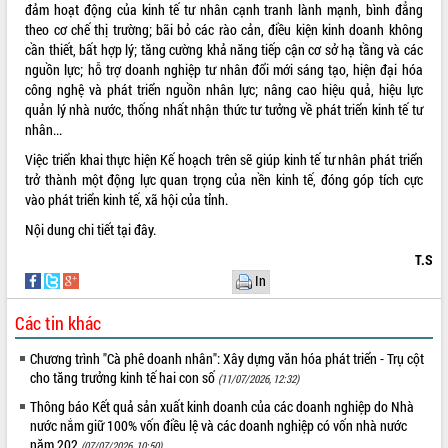
đảm hoạt động của kinh tế tư nhân cạnh tranh lành mạnh, bình đẳng
VIDEO
theo cơ chế thị trường; bãi bỏ các rào cản, điều kiện kinh doanh không
cần thiết, bất hợp lý; tăng cường khả năng tiếp cận cơ sở hạ tầng và các
Không có file video nào để phát.
nguồn lực; hỗ trợ doanh nghiệp tư nhân đổi mới sáng tạo, hiện đại hóa
công nghệ và phát triển nguồn nhân lực; nâng cao hiệu quả, hiệu lực
ALBUM ẢNH
quản lý nhà nước, thống nhất nhận thức tư tưởng về phát triển kinh tế tư
nhân...
Việc triển khai thực hiện Kế hoạch trên sẽ giúp kinh tế tư nhân phát triển
trở thành một động lực quan trọng của nền kinh tế, đóng góp tích cực
vào phát triển kinh tế, xã hội của tỉnh.
Nội dung chi tiết
tại đây.
T.S
In
LIÊN KẾT WEB
Các tin khác
Chương trình "Cà phê doanh nhân": Xây dựng văn hóa phát triển - Trụ cột
cho tăng trưởng kinh tế hai con số
(11/07/2026, 12:32)
THỐNG KÊ TRUY CẬP
Thông báo Kết quả sản xuất kinh doanh của các doanh nghiệp do Nhà
nước nắm giữ 100% vốn điều lệ và các doanh nghiệp có vốn nhà nước
Hôm nay:
1870
năm 202
(07/07/2026, 10:50)