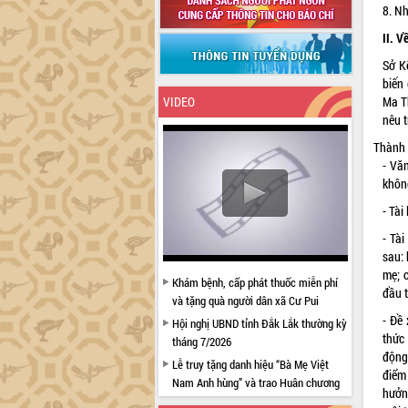
8. N
II. V
Sở K
biến
VIDEO
Ma Th
nêu t
Thành 
- Văn
khôn
- Tài
- Tà
sau: 
mẹ; 
Khám bệnh, cấp phát thuốc miễn phí
đầu t
và tặng quà người dân xã Cư Pui
- Đề
Hội nghị UBND tỉnh Đắk Lắk thường kỳ
thức
tháng 7/2026
động 
Lễ truy tặng danh hiệu “Bà Mẹ Việt
điểm
Nam Anh hùng” và trao Huân chương
hưởng
Lao động