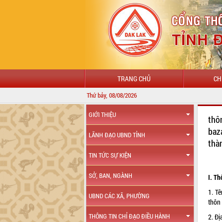
TRANG CHỦ
CH
Thứ bảy, 08/08/2026
GIỚI THIỆU
thô
baz
LÃNH ĐẠO UBND TỈNH
thà
TIN TỨC SỰ KIỆN
SỞ, BAN, NGÀNH
I. Th
1. Tê
UBND CÁC XÃ, PHƯỜNG
thôn
THÔNG TIN CHỈ ĐẠO ĐIỀU HÀNH
2. Đ