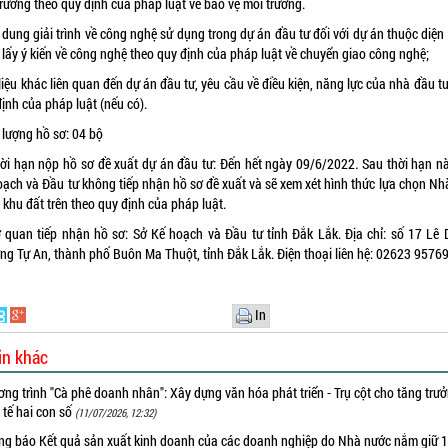
rường theo quy định của pháp luật về bảo vệ môi trường.
 dung giải trình về công nghệ sử dụng trong dự án đầu tư đối với dự án thuộc diệ
 lấy ý kiến về công nghệ theo quy định của pháp luật về chuyển giao công nghệ;
 liệu khác liên quan đến dự án đầu tư, yêu cầu về điều kiện, năng lực của nhà đầu t
ịnh của pháp luật (nếu có).
 lượng hồ sơ: 04 bộ
hời hạn nộp hồ sơ đề xuất dự án đầu tư: Đến hết ngày 09/6/2022
.
Sau thời hạn nà
oạch và Đầu tư không tiếp nhận hồ sơ đề xuất và sẽ xem xét hình thức lựa chọn Nh
i khu đất trên theo quy định của pháp luật.
ơ quan tiếp nhận hồ sơ: Sở Kế hoạch và Đầu tư tỉnh Đắk Lắk. Địa chỉ: số 17 Lê 
ng Tự An, thành phố Buôn Ma Thuột, tỉnh Đắk Lắk. Điện thoại liên hệ: 02623 95769
In
in khác
ng trình "Cà phê doanh nhân": Xây dựng văn hóa phát triển - Trụ cột cho tăng trư
 tế hai con số
(11/07/2026, 12:32)
ng báo Kết quả sản xuất kinh doanh của các doanh nghiệp do Nhà nước nắm giữ 