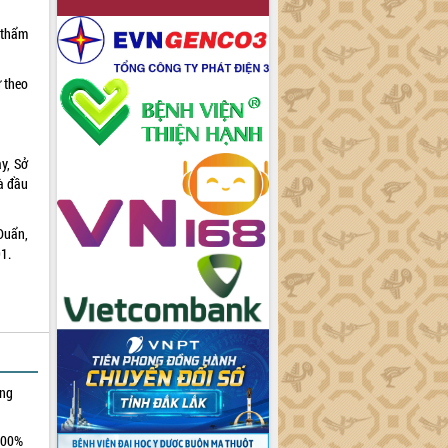
n thẩm
ư theo
y, Sở
à đầu
Duẩn,
1.
ởng
100%