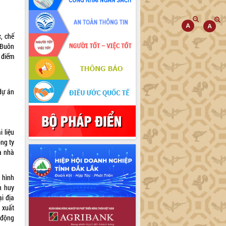
, chế
 Buôn
a điểm
 dự án
 liệu
ông ty
a nhà
 hình
n huy
ại địa
 xuất
c động