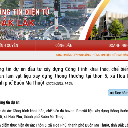
ÍNH QUYỀN
CÔNG DÂN
DOANH NGH
CHÀO MỪNG ĐẾN VỚI CỔNG THÔNG TIN ĐIỆN TỬ TỈNH ĐẮK LẮK
ng tin dự án đầu tư xây dựng Công trình khai thác, chế biế
an làm vật liệu xây dựng thông thường tại thôn 5, xã Hoà 
nh phố Buôn Ma Thuột
(27/05/2022, 14:09)
Đọc bài 
ông tin dự án:
n dự án: Công trình khai thác, chế biến đá bazan làm vật liệu xây dựng thông thườ
 5, xã Hoà Phú, thành phố Buôn Ma Thuột.
ịa điểm thực hiện dự án: Thôn 5, xã Hoà Phú, thành phố Buôn Ma Thuột, tỉnh Đắk L