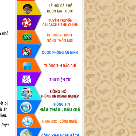
ần nhỏ
t bị,
à ăn,
liệu.
triệu