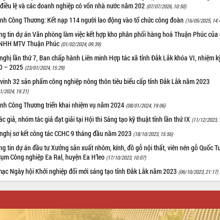
 điều lệ và các doanh nghiệp có vốn nhà nước năm 202
(07/07/2026, 10:50)
nh Công Thương: Kết nạp 114 người lao động vào tổ chức công đoàn
(16/05/2025, 14:
ng tin dự án Văn phòng làm việc kết hợp kho phân phối hàng hoá Thuận Phúc của
TNHH MTV Thuận Phúc
(01/02/2024, 09:39)
nghị lần thứ 7, Ban chấp hành Liên minh Hợp tác xã tỉnh Đắk Lắk khóa VI, nhiệm k
0 – 2025
(23/01/2024, 15:29)
 vinh 32 sản phẩm công nghiệp nông thôn tiêu biểu cấp tỉnh Đắk Lắk năm 2023
1/2024, 19:21)
nh Công Thương triển khai nhiệm vụ năm 2024
(08/01/2024, 19:06)
ác giả, nhóm tác giả đạt giải tại Hội thi Sáng tạo kỹ thuật tỉnh lần thứ IX
(11/12/2023, 
 nghị sơ kết công tác CCHC 9 tháng đầu năm 2023
(18/10/2023, 15:56)
g tin dự án đầu tư Xưởng sản xuất nhôm, kính, đồ gỗ nội thất, viên nén gỗ Quốc T
Cụm Công nghiệp Ea Ral, huyện Ea H’leo
(17/10/2023, 10:07)
mạc Ngày hội Khởi nghiệp đổi mới sáng tạo tỉnh Đắk Lắk năm 2023
(06/10/2023, 21:17)