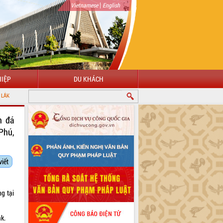
|
Vietnamese
English
IỆP
DU KHÁCH
n đá
Phú,
viết
ng tại
ắk.