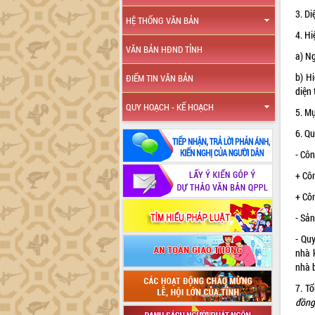
3. Di
HỆ THỐNG VĂN BẢN
4. Hi
VĂN BẢN HĐND TỈNH
a) N
b) Hi
ĐIỂM TIN VĂN BẢN
diện 
QUY HOẠCH - KẾ HOẠCH
5. Mụ
6. Q
- Côn
+ Cô
+ Cô
- Sả
- Qu
nhà 
nhà b
7. T
đồng