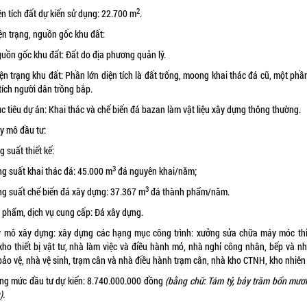
2
ện tích đất dự kiến sử dụng: 22.700 m
.
ện trạng, nguồn gốc khu đất:
guồn gốc khu đất: Đất do địa phương quản lý.
ện trạng khu đất: Phần lớn diện tích là đất trống, moong khai thác đá cũ, một ph
tích người dân trồng bắp.
c tiêu dự án: Khai thác và chế biến đá bazan làm vật liệu xây dựng thông thường.
uy mô đầu tư:
g suất thiết kế:
3
ng suất khai thác đá: 45.000 m
đá nguyên khai/năm;
3
ng suất chế biến đá xây dựng: 37.367 m
đá thành phẩm/năm.
n phẩm, dịch vụ cung cấp: Đá xây dựng.
y mô xây dựng: xây dựng các hạng mục công trình: xưởng sửa chữa máy móc thiế
kho thiết bị vật tư, nhà làm việc và điều hành mỏ, nhà nghỉ công nhân, bếp và nh
ảo vệ, nhà vệ sinh, trạm cân và nhà điều hành trạm cân, nhà kho CTNH, kho nhiên 
ổng mức đầu tư dự kiến: 8.740.000.000 đồng
(bằng chữ: Tám tỷ, bảy trăm bốn mươi 
).