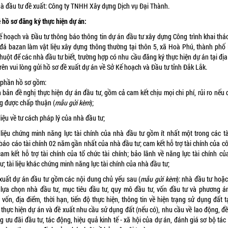
hà đầu tư đề xuất: Công ty TNHH Xây dựng Dịch vụ Đại Thành.
ề hồ sơ đăng ký thực hiện dự án:
ế hoạch và Đầu tư thông báo thông tin dự án đầu tư xây dựng Công trình khai thác
 đá bazan làm vật liệu xây dựng thông thường tại thôn 5, xã Hoà Phú, thành phố
uột để các nhà đầu tư biết, trường hợp có nhu cầu đăng ký thực hiện dự án tại đị
rên vui lòng gửi hồ sơ đề xuất dự án về Sở Kế hoạch và Đầu tư tỉnh Đắk Lắk.
phần hồ sơ gồm:
 bản đề nghị thực hiện dự án đầu tư, gồm cả cam kết chịu mọi chi phí, rủi ro nếu
g được chấp thuận (
mẫu gửi kèm
);
 liệu về tư cách pháp lý của nhà đầu tư;
i liệu chứng minh năng lực tài chính của nhà đầu tư gồm ít nhất một trong các tài
báo cáo tài chính 02 năm gần nhất của nhà đầu tư; cam kết hỗ trợ tài chính của c
cam kết hỗ trợ tài chính của tổ chức tài chính; bảo lãnh về năng lực tài chính củ
ư; tài liệu khác chứng minh năng lực tài chính của nhà đầu tư;
 xuất dự án đầu tư gồm các nội dung chủ yếu sau (
mẫu gửi kèm
): nhà đầu tư hoặc
 lựa chọn nhà đầu tư, mục tiêu đầu tư, quy mô đầu tư, vốn đầu tư và phương á
vốn, địa điểm, thời hạn, tiến độ thực hiện, thông tin về hiện trạng sử dụng đất t
 thực hiện dự án và đề xuất nhu cầu sử dụng đất (nếu có), nhu cầu về lao động, đề
 ưu đãi đầu tư, tác động, hiệu quả kinh tế - xã hội của dự án, đánh giá sơ bộ tá