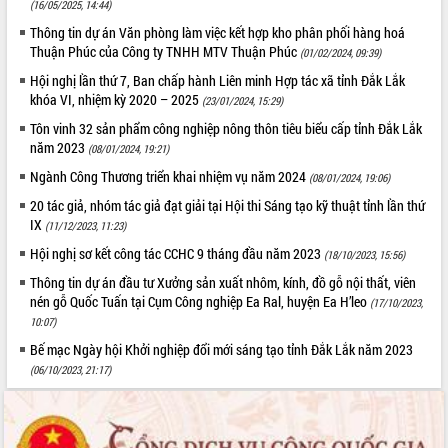
Quy hoạch và Xúc tiến đầu tư tỉnh Đắk
(16/05/2025, 14:44)
Lắk
Thông tin dự án Văn phòng làm việc kết hợp kho phân phối hàng hoá
Khơi thông điểm nghẽn, đẩy nhanh
Thuận Phúc của Công ty TNHH MTV Thuận Phúc
(01/02/2024, 09:39)
giải ngân vốn khắc phục thiên tai
Hội nghị lần thứ 7, Ban chấp hành Liên minh Hợp tác xã tỉnh Đắk Lắk
HĐND tỉnh thông qua điều chỉnh Quy
khóa VI, nhiệm kỳ 2020 – 2025
(23/01/2024, 15:29)
hoạch tỉnh thời kỳ 2021-2030
Tôn vinh 32 sản phẩm công nghiệp nông thôn tiêu biểu cấp tỉnh Đắk Lắk
Hội thảo góp ý hồ sơ điều chỉnh quy
năm 2023
(08/01/2024, 19:21)
hoạch tỉnh Đắk Lắk thời kỳ 2021-2030,
Ngành Công Thương triển khai nhiệm vụ năm 2024
tầm nhìn đến năm 2050
(08/01/2024, 19:06)
Nâng cao hiệu quả hoạt động của các
20 tác giả, nhóm tác giả đạt giải tại Hội thi Sáng tạo kỹ thuật tỉnh lần thứ
doanh nghiệp nhà nước
IX
(11/12/2023, 11:23)
Hội nghị triển khai kết nối mạng
Hội nghị sơ kết công tác CCHC 9 tháng đầu năm 2023
(18/10/2023, 15:56)
truyền số liệu chuyên dùng phục vụ cơ
Thông tin dự án đầu tư Xưởng sản xuất nhôm, kính, đồ gỗ nội thất, viên
quan Đảng, Nhà nước
nén gỗ Quốc Tuấn tại Cụm Công nghiệp Ea Ral, huyện Ea H’leo
(17/10/2023,
Lễ phát động chuỗi hoạt động chung
10:07)
tay làm sạch môi trường
Bế mạc Ngày hội Khởi nghiệp đổi mới sáng tạo tỉnh Đắk Lắk năm 2023
Xã Ea Kar bước chuyển mình trong
(06/10/2023, 21:17)
công tác cải cách hành chính mô hình
mới
UBND tỉnh họp báo định kỳ tháng 4
năm 2026