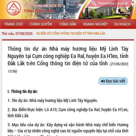
|
Vietnamese
English
TRANG CHỦ
CHÍNH QUYỀN
CÔNG DÂN
DOANH NGHIỆP
DU KHÁCH
Thứ sáu, 07/08/2026
CHÀO MỪNG ĐẾN VỚI CỔNG THÔNG TIN ĐIỆN TỬ TỈNH ĐẮK LẮK
GIỚI THIỆU
Thông tin dự án Nhà máy hương liệu Mỹ Linh Tây
Nguyên tại Cụm công nghiệp Ea Ral, huyện Ea H’leo, tỉnh
LÃNH ĐẠO UBND TỈNH
Đắk Lắk trên Cổng thông tin điện tử của tỉnh
(27/05/2022,
TIN TỨC SỰ KIỆN
13:56)
Đọc bài viết
SỞ, BAN, NGÀNH
I. Thông tin dự án:
UBND CÁC XÃ, PHƯỜNG
1. Tên dự án: Nhà máy hương liệu Mỹ Linh Tây Nguyên.
THÔNG TIN CHỈ ĐẠO ĐIỀU HÀNH
2. Địa điểm thực hiện: Lô A10, Cụm công nghiệp Ea Ral, huyện Ea H’Leo,
tỉnh Đắk Lắk.
HỆ THỐNG VĂN BẢN
3. Mục tiêu của dự án: Xây dựng và vận hành Nhà máy chế biến Hương
liệu – Gia vị tự nhiên công nghệ cao từ nguồn nguyên liệu tại chỗ của tỉnh
VĂN BẢN HĐND TỈNH