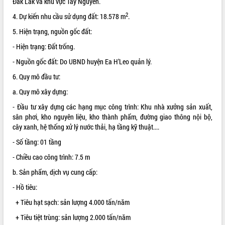
Đắk Lắk và khu vực Tây Nguyên.
ĐIỂM TIN VĂN BẢN
2
4. Dự kiến nhu cầu sử dụng đất: 18.578 m
.
5. Hiện trạng, nguồn gốc đất:
QUY HOẠCH - KẾ HOẠCH
- Hiện trạng: Đất trống.
- Nguồn gốc đất: Do UBND huyện Ea H’Leo quản lý.
6. Quy mô đầu tư:
a. Quy mô xây dựng:
- Đầu tư xây dựng các hạng mục công trình: Khu nhà xưởng sản xuất,
sân phơi, kho nguyên liệu, kho thành phẩm, đường giao thông nội bộ,
cây xanh, hệ thống xử lý nước thải, hạ tầng kỹ thuật....
- Số tầng: 01 tầng
- Chiều cao công trình: 7.5 m
b. Sản phẩm, dịch vụ cung cấp:
- Hồ tiêu:
+ Tiêu hạt sạch: sản lượng 4.000 tấn/năm
+ Tiêu tiệt trùng: sản lượng 2.000 tấn/năm