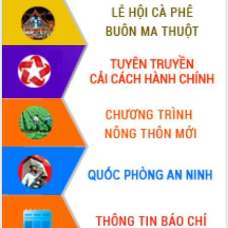
Xây dựng nông thôn mới: Nâng cao đời
sống người dân từ những mô hình thiết
thực
Quyết liệt tháo gỡ vướng mắc, đẩy
nhanh tiến độ các dự án trọng điểm
trong Khu kinh tế Nam Phú Yên
Hòn Yến phát triển du lịch gắn với bảo
tồn biển
Lấy ý kiến điều chỉnh Quy hoạch tỉnh
Đắk Lắk thời kỳ 2021-2030, tầm nhìn
đến năm 2050
Phát động chiến dịch 30 ngày đêm
giải phóng mặt bằng Tuyến đường bộ
ven biển
Đắk Lắk nỗ lực thúc đẩy tăng trưởng
kinh tế từ 10% trở lên trong Quý
II/2026
Đắk Lắk ký kết thỏa thuận hợp tác về
chuyển đổi số giai đoạn 2026 – 2030
với Tập đoàn Bưu chính Viễn thông
Việt Nam