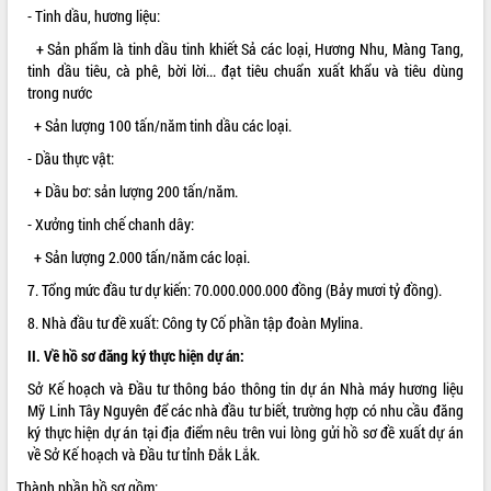
- Tinh dầu, hương liệu:
VIDEO
+ Sản phẩm là tinh dầu tinh khiết Sả các loại, Hương Nhu, Màng Tang,
tinh dầu tiêu, cà phê, bời lời... đạt tiêu chuẩn xuất khẩu và tiêu dùng
trong nước
+ Sản lượng 100 tấn/năm tinh dầu các loại.
- Dầu thực vật:
+ Dầu bơ: sản lượng 200 tấn/năm.
- Xưởng tinh chế chanh dây:
Khám bệnh, cấp phát thuốc miễn phí
+ Sản lượng 2.000 tấn/năm các loại.
và tặng quà người dân xã Cư Pui
7. Tổng mức đầu tư dự kiến: 70.000.000.000 đồng (Bảy mươi tỷ đồng).
Hội nghị UBND tỉnh Đắk Lắk thường kỳ
tháng 7/2026
8. Nhà đầu tư đề xuất: Công ty Cố phần tập đoàn Mylina.
Lễ truy tặng danh hiệu “Bà Mẹ Việt
II. Về hồ sơ đăng ký thực hiện dự án:
Nam Anh hùng” và trao Huân chương
Sở Kế hoạch và Đầu tư thông báo thông tin dự án Nhà máy hương liệu
Lao động
Mỹ Linh Tây Nguyên để các nhà đầu tư biết, trường hợp có nhu cầu đăng
ALBUM ẢNH
UBND tỉnh Đắk Lắk triển khai nhiệm
ký thực hiện dự án tại địa điểm nêu trên vui lòng gửi hồ sơ đề xuất dự án
vụ 6 tháng cuối năm 2026
về Sở Kế hoạch và Đầu tư tỉnh Đắk Lắk.
Kỳ họp thứ Hai, Hội đồng nhân dân
Thành phần hồ sơ gồm:
tỉnh khóa XI quyết nghị nhiều nội dung