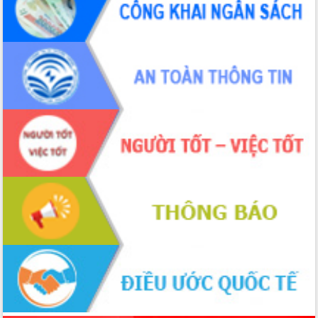
Xây dựng nền hành chính số đồng
hành cùng nông dân dân, doanh nghiệp
Giai đoạn 2026-2030, Đắk Lắk phấn
đấu có 77% xã đạt chuẩn nông thôn
mới
Chuyển đổi số 'mở đường' cho nông
nghiệp Đắk Lắk tăng trưởng bứt phá
Triển khai đồng bộ đo đạc, lập hồ sơ
địa chính, hoàn thiện cơ sở dữ liệu đất
đai
Ứng dụng sinh trắc học - Bước tiến
trong hành trình chuyển đổi số tại Đắk
Lắk
Đắk Lắk nâng cao hiệu quả công tác
Đảng từ Sổ tay đảng viên điện tử
Đắk Lắk đẩy mạnh nuôi biển công
nghệ, hướng tới phát triển thủy sản
bền vững
Tập huấn nâng cao năng lực triển khai
chuyển đổi số cho cán bộ, công chức