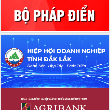
cấp xã
Đắk Lắk phát động hưởng ứng Ngày
Quyền của người tiêu dùng Việt Nam
2026
Đẩy mạnh cải cách hành chính, quyết
tâm đạt được mục tiêu tăng trưởng
hai con số trong năm 2026
Tổ chức trang trọng Lễ hội Đền thờ
Lương Văn Chánh năm 2026
Phó Bí thư Tỉnh ủy Đắk Lắk Đỗ Hữu
Huy giữ chức Bí thư Đảng ủy Ủy Ban
Nhân dân tỉnh
Bệnh án điện tử thúc đẩy chuyển đổi
số y tế tại Đắk Lắk
Chuyển đổi số thư viện: Mở rộng
không gian tri thức trong thời đại số
Đánh giá, rút kinh nghiệm công tác tổ
chức diễn tập trước ngày bầu cử
Chương trình “Gặp gỡ hữu nghị –
Friendship Meeting New Year 2026”