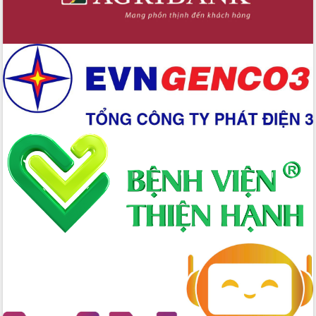
Bầu cử Quốc hội và HĐND: Cử tri Đắk
Lắk gửi gắm niềm tin, kỳ vọng vào lá
phiếu
Đắk Lắk sẵn sàng các điều kiện cho
Ngày hội bầu cử đại biểu Quốc hội
khóa XVI và HĐND các cấp nhiệm kỳ
2026-2031
Đảm bảo cuộc bầu cử đại biểu Quốc
hội và đại biểu HĐND các cấp diễn ra
an toàn, hiệu quả, đúng quy định
Thủ tướng Chính phủ Phạm Minh Chính
kiểm tra, chỉ đạo hoàn thành các dự
án cao tốc và thăm khu tái định cư tại
Đắk Lắk
Sôi nổi Hội đua ngựa truyền thống Gò
Thì Thùng mừng Xuân Bính Ngọ 2026
Lãnh đạo tỉnh dâng hương tưởng niệm
tại Đập Đồng Cam đầu Xuân Bính Ngọ
Ngành nông nghiệp phấn đấu tăng
trưởng đạt 5,86% trong năm 2026
UBND tỉnh Đắk Lắk triển khai công tác