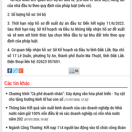
món ăn từ sầu riêng
của nhà đầu tư theo quy định của pháp luật (nếu có).
Đắk Lắk công bố Quy hoạch và xúc
2. Số lượng hồ sơ: 04 bộ
tiến đầu tư tỉnh
Ngành cá ngừ Đắk Lắk chủ động thích
3. Thời hạn nộp hồ sơ đề xuất dự án đầu tư: Đến hết ngày 11/6/2022
.
ứng để giữ vững thị trường xuất khẩu
Sau thời hạn này, Sở Kế hoạch và Đầu tư không tiếp nhận hồ sơ đề xuất
và sẽ xem xét hình thức lựa chọn Nhà đầu tư tại khu đất trên theo quy
Diễn đàn Kinh tế tư nhân Việt Nam đột
định của pháp luật.
phá cơ chế - Hợp tác công tư
Đề án 06 tạo bước ngoặt đột phá trong
4. Cơ quan tiếp nhận hồ sơ: Sở Kế hoạch và Đầu tư tỉnh Đắk Lắk. Địa chỉ:
cải cách hành chính tỉnh Đắk Lắk
số 17 Lê Duẩn, phường Tự An, thành phố Buôn Ma Thuột, tỉnh Đắk Lắk.
Điện thoại liên hệ: 02623 957691.
Kết nối tour, đẩy mạnh chuyển đổi số
để phát triển du lịch Đắk Lắk
In
Khởi động Dự án Đầu tư xây dựng hạ
tầng kỹ thuật Cụm công nghiệp Tân
Các tin khác
Tiến
Chương trình "Cà phê doanh nhân": Xây dựng văn hóa phát triển - Trụ cột
Gặp mặt các cơ quan báo chí nhân Kỷ
cho tăng trưởng kinh tế hai con số
(11/07/2026, 12:32)
niệm 101 năm Ngày Báo chí Cách
mạng Việt Nam
Thông báo Kết quả sản xuất kinh doanh của các doanh nghiệp do Nhà
nước nắm giữ 100% vốn điều lệ và các doanh nghiệp có vốn nhà nước
Đắk Lắk sơ kết 4 năm triển khai thực
năm 202
hiện Đề án 06 của Chính phủ
(07/07/2026, 10:50)
Họp báo thông tin về Hội nghị Công bố
Ngành Công Thương: Kết nạp 114 người lao động vào tổ chức công đoàn