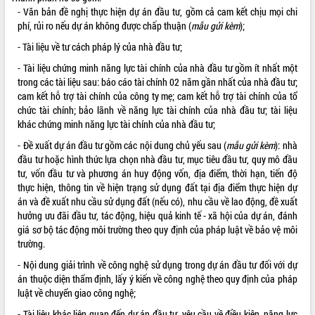
- Văn bản đề nghị thực hiện dự án đầu tư, gồm cả cam kết chịu mọi chi
quan trọng
phí, rủi ro nếu dự án không được chấp thuận (
mẫu gửi kèm
);
Bí thư Tỉnh ủy Lương Nguyễn Minh
Triết thăm, tặng quà người có công với
- Tài liệu về tư cách pháp lý của nhà đầu tư;
cách mạng
- Tài liệu chứng minh năng lực tài chính của nhà đầu tư gồm ít nhất một
Rà soát, hoàn thiện hệ thống thiết chế
trong các tài liệu sau: báo cáo tài chính 02 năm gần nhất của nhà đầu tư;
văn hóa, thể thao đáp ứng yêu cầu
LIÊN KẾT WEB
cam kết hỗ trợ tài chính của công ty mẹ; cam kết hỗ trợ tài chính của tổ
phát triển mới
chức tài chính; bảo lãnh về năng lực tài chính của nhà đầu tư; tài liệu
Thường trực HĐND tỉnh Đắk Lắk gặp
khác chứng minh năng lực tài chính của nhà đầu tư;
mặt Đoàn chuyên gia y tế TP. Hồ Chí
- Đề xuất dự án đầu tư gồm các nội dung chủ yếu sau (
mẫu gửi kèm
): nhà
Minh
THỐNG KÊ TRUY CẬP
đầu tư hoặc hình thức lựa chọn nhà đầu tư, mục tiêu đầu tư, quy mô đầu
Lễ truy điệu và an táng hài cốt liệt sĩ
tư, vốn đầu tư và phương án huy động vốn, địa điểm, thời hạn, tiến độ
tại Nghĩa trang Liệt sĩ xã Sơn Hòa
Hôm nay:
24078
thực hiện, thông tin về hiện trạng sử dụng đất tại địa điểm thực hiện dự
Bàn giải pháp tháo gỡ khó khăn trong
Tất cả:
66036818
án và đề xuất nhu cầu sử dụng đất (nếu có), nhu cầu về lao động, đề xuất
xuất khẩu sầu riêng và triển khai quy
hưởng ưu đãi đầu tư, tác động, hiệu quả kinh tế - xã hội của dự án, đánh
định EUDR
giá sơ bộ tác động môi trường theo quy định của pháp luật về bảo vệ môi
trường.
Thứ trưởng Bộ Nông nghiệp và Môi
trường Nguyễn Hoàng Hiệp khảo sát
- Nội dung giải trình về công nghệ sử dụng trong dự án đầu tư đối với dự
vùng trồng và doanh nghiệp đóng gói
án thuộc diện thẩm định, lấy ý kiến về công nghệ theo quy định của pháp
sầu riêng tại Đắk Lắk
luật về chuyển giao công nghệ;
Trình diễn nghệ thuật chế biến các
- Tài liệu khác liên quan đến dự án đầu tư, yêu cầu về điều kiện, năng lực