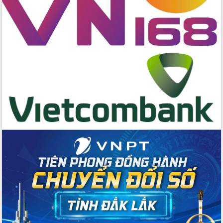
quốc phòng, quân sự địa phương năm
2026
Đắk Lắk tập trung toàn lực khắc phục
tồn tại IUU, sẵn sàng làm việc với
Đoàn thanh tra EC
Chủ tịch UBND tỉnh Tạ Anh Tuấn thăm,
chúc mừng các bệnh viện nhân Ngày
Thầy thuốc Việt Nam
Rộn ràng lễ hội truyền thống Sông
nước Đà Nông lần thứ I năm 2026
Kỳ họp Chuyên đề lần thứ Năm, HĐND
tỉnh Đắk Lắk thông qua các nghị quyết
quan trọng
Thống nhất danh sách giới thiệu ứng
cử đại biểu Quốc hội khoá XVI và đại
biểu HĐND tỉnh Đắk Lắk, nhiệm kỳ
2026-2031
Phát động hai phong trào thi đua quan
trọng trong kỷ nguyên mới
Hội nghị lần thứ tư Ban Chỉ đạo công