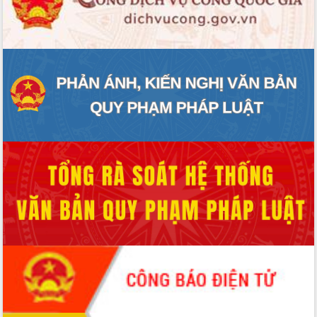
Hội thảo khoa học “Giải pháp thúc đẩy
phát triển nền kinh tế xanh tại tỉnh
Đắk Lắk”
Tăng cường giám sát, đôn đốc thực
hiện nhiệm vụ quản lý tài sản công
hàng tuần
Tháo gỡ những vướng mắc, đẩy mạnh
công tác cải cách thủ tục hành chính
tại Trung tâm Phục vụ hành chính
công tỉnh
Đắk Lắk: Tôn vinh 46 giải pháp tại Hội
thi Sáng tạo Kỹ thuật 2024 - 2025
Đắk Lắk rà soát, điều chỉnh Đề án 190
về phát triển nuôi trồng thủy sản
Phó Chủ tịch UBND tỉnh Đắk Lắk
Trương Công Thái kiểm tra thực địa
Dự án cao tốc Khánh Hòa - Buôn Ma
Thuột
Định vị cà phê Việt Nam như một “di
sản sống” trong dòng chảy toàn cầu