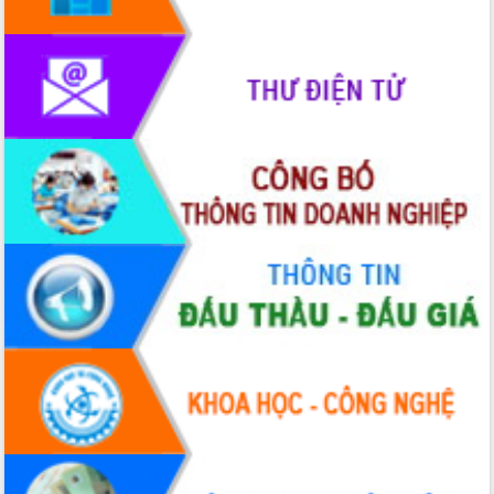
Thứ trưởng Bộ Y tế làm việc với tỉnh
Đắk Lắk về phát triển nhân lực y tế
cho trạm y tế cấp xã
Du lịch Đắk Lắk nâng tầm trải nghiệm
du khách thông qua Hệ thống cơ sở dữ
liệu và Bản đồ số
Tập huấn ứng dụng trí tuệ nhân tạo (AI)
trong thương mại điện tử năm 2026
Đoàn đại biểu Quốc hội tỉnh Đắk Lắk
trao đổi thông tin trước Kỳ họp thứ
nhất, Quốc hội khóa XVI
Quyết liệt cải cách hành chính, khơi
thông nguồn lực phát triển
Nâng cao hiệu lực, hiệu quả HĐND
tỉnh thông qua hiện đại hóa hành chính
Xã Ea Phê gắn cải cách hành chính với
chuyển đổi số
Phó Chủ tịch Thường trực UBND tỉnh
Hồ Thị Nguyên Thảo làm việc tại Trung
tâm Phục vụ hành chính công xã Ea
Phê