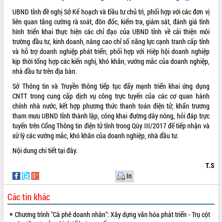
UBND tỉnh đề nghị Sở Kế hoạch và Đầu tư chủ trì, phối hợp với các đơn vị
VIDEO
liên quan tăng cường rà soát, đôn đốc, kiểm tra, giám sát, đánh giá tình
Loading the player...
hình triển khai thực hiện các chỉ đạo của UBND tỉnh về cải thiện môi
trường đầu tư, kinh doanh, nâng cao chỉ số năng lực cạnh tranh cấp tỉnh
Khám bệnh, cấp phát thuốc miễn phí
và hỗ trợ doanh nghiệp phát triển; phối hợp với Hiệp hội doanh nghiệp
và tặng quà người dân xã Cư Pui
kịp thời tổng hợp các kiến nghị, khó khăn, vướng mắc của doanh nghiệp,
Hội nghị UBND tỉnh Đắk Lắk thường kỳ
nhà đầu tư trên địa bàn.
tháng 7/2026
Sở Thông tin và Truyền thông tiếp tục đẩy mạnh triển khai ứng dụng
Lễ truy tặng danh hiệu “Bà Mẹ Việt
CNTT trong cung cấp dịch vụ công trực tuyến của các cơ quan hành
Nam Anh hùng” và trao Huân chương
chính nhà nước, kết hợp phương thức thanh toán điện tử; khẩn trương
Lao động
tham mưu UBND tỉnh thành lập, công khai đường dây nóng, hỏi đáp trực
ALBUM ẢNH
UBND tỉnh Đắk Lắk triển khai nhiệm
tuyến trên Cổng Thông tin điện tử tỉnh trong Qúy III/2017 để tiếp nhận và
vụ 6 tháng cuối năm 2026
xử lý các vướng mắc, khó khăn của doanh nghiệp, nhà đầu tư.
Kỳ họp thứ Hai, Hội đồng nhân dân
Nội dung chi tiết
tại đây
.
tỉnh khóa XI quyết nghị nhiều nội dung
T.S
quan trọng
In
Bí thư Tỉnh ủy Lương Nguyễn Minh
Triết thăm, tặng quà người có công với
Các tin khác
cách mạng
Rà soát, hoàn thiện hệ thống thiết chế
Chương trình "Cà phê doanh nhân": Xây dựng văn hóa phát triển - Trụ cột
văn hóa, thể thao đáp ứng yêu cầu
LIÊN KẾT WEB