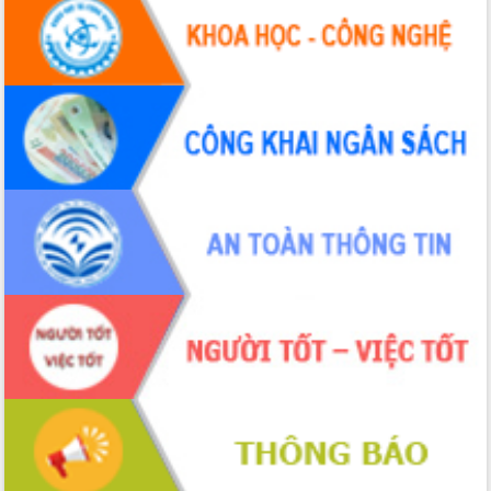
Hòn Yến phát triển du lịch gắn với bảo
tồn biển
Lấy ý kiến điều chỉnh Quy hoạch tỉnh
Đắk Lắk thời kỳ 2021-2030, tầm nhìn
đến năm 2050
Phát động chiến dịch 30 ngày đêm
giải phóng mặt bằng Tuyến đường bộ
ven biển
Đắk Lắk nỗ lực thúc đẩy tăng trưởng
kinh tế từ 10% trở lên trong Quý
II/2026
Đắk Lắk ký kết thỏa thuận hợp tác về
chuyển đổi số giai đoạn 2026 – 2030
với Tập đoàn Bưu chính Viễn thông
Việt Nam
Thứ trưởng Bộ Y tế làm việc với tỉnh
Đắk Lắk về phát triển nhân lực y tế
cho trạm y tế cấp xã
Du lịch Đắk Lắk nâng tầm trải nghiệm
du khách thông qua Hệ thống cơ sở dữ
liệu và Bản đồ số