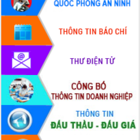
Tháo gỡ những vướng mắc, đẩy mạnh
công tác cải cách thủ tục hành chính
tại Trung tâm Phục vụ hành chính
công tỉnh
Đắk Lắk: Tôn vinh 46 giải pháp tại Hội
thi Sáng tạo Kỹ thuật 2024 - 2025
Đắk Lắk rà soát, điều chỉnh Đề án 190
về phát triển nuôi trồng thủy sản
Phó Chủ tịch UBND tỉnh Đắk Lắk
Trương Công Thái kiểm tra thực địa
Dự án cao tốc Khánh Hòa - Buôn Ma
Thuột
Định vị cà phê Việt Nam như một “di
sản sống” trong dòng chảy toàn cầu
Xây dựng nông thôn mới: Nâng cao đời
sống người dân từ những mô hình thiết
thực
Quyết liệt tháo gỡ vướng mắc, đẩy
nhanh tiến độ các dự án trọng điểm
trong Khu kinh tế Nam Phú Yên