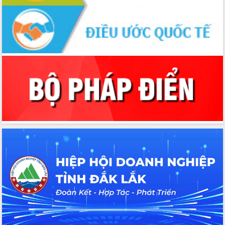
Tập huấn ứng dụng trí tuệ nhân tạo (AI)
trong thương mại điện tử năm 2026
Đoàn đại biểu Quốc hội tỉnh Đắk Lắk
trao đổi thông tin trước Kỳ họp thứ
nhất, Quốc hội khóa XVI
Quyết liệt cải cách hành chính, khơi
thông nguồn lực phát triển
Nâng cao hiệu lực, hiệu quả HĐND
tỉnh thông qua hiện đại hóa hành chính
Xã Ea Phê gắn cải cách hành chính với
chuyển đổi số
Phó Chủ tịch Thường trực UBND tỉnh
Hồ Thị Nguyên Thảo làm việc tại Trung
tâm Phục vụ hành chính công xã Ea
Phê
Xây dựng nền hành chính số đồng
hành cùng nông dân dân, doanh nghiệp
Giai đoạn 2026-2030, Đắk Lắk phấn
đấu có 77% xã đạt chuẩn nông thôn
mới