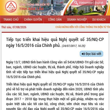
|
Vietnamese
English
TRANG CHỦ
CHÍNH QUYỀN
CÔNG DÂN
DOANH NGHIỆP
DU KHÁCH
Thứ sáu, 07/08/2026
CHÀO MỪNG ĐẾN VỚI CỔNG THÔNG TIN ĐIỆN TỬ TỈNH ĐẮK LẮK
GIỚI THIỆU
Tiếp tục triển khai hiệu quả Nghị quyết số 35/NQ-CP
ngày 16/5/2016 của Chính phủ.
(24/07/2017, 16:25)
LÃNH ĐẠO UBND TỈNH
Đọc bài viết
TIN TỨC SỰ KIỆN
Ngày 13/7, UBND tỉnh ban hành Công văn số 5434/UBND-TH gửi các Sở,
SỞ, BAN, NGÀNH
ban, ngành, UBND các huyện, thị xã, thành phố, Hiệp hội Doanh nghiệp
tỉnh về việc tiếp tục triển khai hiệu quả Nghị quyết số 35/NQ-CP ngày
UBND CÁC XÃ, PHƯỜNG
16/5/2016 của Chính phủ.
Triển khai hiệu quả Nghị quyết số 35/NQ-CP ngày 16/5/2016 của Chính
THÔNG TIN CHỈ ĐẠO ĐIỀU HÀNH
phủ về hỗ trợ và phát triển doanh nghiệp đến năm 2020, UBND tỉnh yêu
cầu các Sở, ban, ngành, UBND các huyện, thị xã, thành phố trong giai
HỆ THỐNG VĂN BẢN
đoạn 2017 – 2018 tập trung thực hiện một số giải pháp, nhiệm vụ như
quán triệt sâu sắc tới cán bộ, công chức, viên chức mục tiêu và các
VĂN BẢN HĐND TỈNH
nguyên tắc chỉ đạo của Nghị quyết số 35/NQ-CP ngày 16/5/2016 của