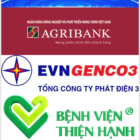
Chuyển đổi số 'mở đường' cho nông
nghiệp Đắk Lắk tăng trưởng bứt phá
Triển khai đồng bộ đo đạc, lập hồ sơ
địa chính, hoàn thiện cơ sở dữ liệu đất
đai
Ứng dụng sinh trắc học - Bước tiến
trong hành trình chuyển đổi số tại Đắk
Lắk
Đắk Lắk nâng cao hiệu quả công tác
Đảng từ Sổ tay đảng viên điện tử
Đắk Lắk đẩy mạnh nuôi biển công
nghệ, hướng tới phát triển thủy sản
bền vững
Tập huấn nâng cao năng lực triển khai
chuyển đổi số cho cán bộ, công chức
cấp xã
Đắk Lắk phát động hưởng ứng Ngày
Quyền của người tiêu dùng Việt Nam
2026
Đẩy mạnh cải cách hành chính, quyết
tâm đạt được mục tiêu tăng trưởng