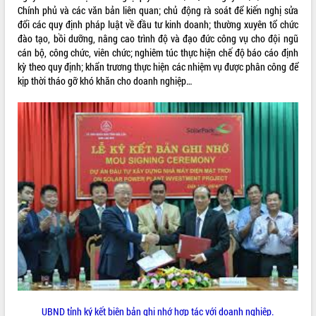
Chính phủ và các văn bản liên quan; chủ động rà soát để kiến nghị sửa
ĐIỂM TIN VĂN BẢN
đổi các quy định pháp luật về đầu tư kinh doanh; thường xuyên tổ chức
đào tạo, bồi dưỡng, nâng cao trình độ và đạo đức công vụ cho đội ngũ
QUY HOẠCH - KẾ HOẠCH
cán bộ, công chức, viên chức; nghiêm túc thực hiện chế độ báo cáo định
kỳ theo quy định; khẩn trương thực hiện các nhiệm vụ được phân công để
kịp thời tháo gỡ khó khăn cho doanh nghiệp…
UBND tỉnh ký kết biên bản ghi nhớ hợp tác với doanh nghiệp.