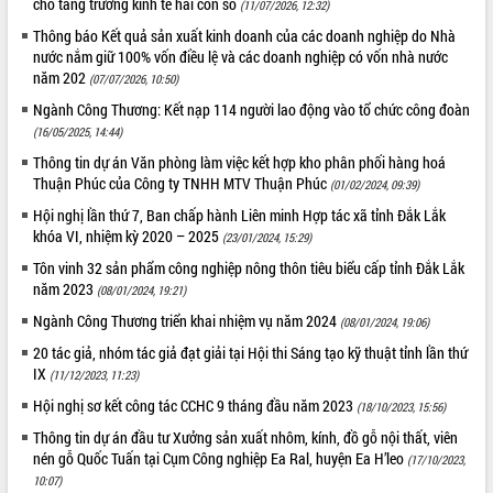
cho tăng trưởng kinh tế hai con số
(11/07/2026, 12:32)
phát triển mới
Thông báo Kết quả sản xuất kinh doanh của các doanh nghiệp do Nhà
Thường trực HĐND tỉnh Đắk Lắk gặp
nước nắm giữ 100% vốn điều lệ và các doanh nghiệp có vốn nhà nước
mặt Đoàn chuyên gia y tế TP. Hồ Chí
năm 202
(07/07/2026, 10:50)
Minh
THỐNG KÊ TRUY CẬP
Ngành Công Thương: Kết nạp 114 người lao động vào tổ chức công đoàn
Lễ truy điệu và an táng hài cốt liệt sĩ
(16/05/2025, 14:44)
tại Nghĩa trang Liệt sĩ xã Sơn Hòa
Hôm nay:
27556
Thông tin dự án Văn phòng làm việc kết hợp kho phân phối hàng hoá
Bàn giải pháp tháo gỡ khó khăn trong
Tất cả:
66040296
Thuận Phúc của Công ty TNHH MTV Thuận Phúc
(01/02/2024, 09:39)
xuất khẩu sầu riêng và triển khai quy
định EUDR
Hội nghị lần thứ 7, Ban chấp hành Liên minh Hợp tác xã tỉnh Đắk Lắk
khóa VI, nhiệm kỳ 2020 – 2025
(23/01/2024, 15:29)
Thứ trưởng Bộ Nông nghiệp và Môi
trường Nguyễn Hoàng Hiệp khảo sát
Tôn vinh 32 sản phẩm công nghiệp nông thôn tiêu biểu cấp tỉnh Đắk Lắk
vùng trồng và doanh nghiệp đóng gói
năm 2023
(08/01/2024, 19:21)
sầu riêng tại Đắk Lắk
Ngành Công Thương triển khai nhiệm vụ năm 2024
(08/01/2024, 19:06)
Trình diễn nghệ thuật chế biến các
20 tác giả, nhóm tác giả đạt giải tại Hội thi Sáng tạo kỹ thuật tỉnh lần thứ
món ăn từ sầu riêng
IX
(11/12/2023, 11:23)
Đắk Lắk công bố Quy hoạch và xúc
Hội nghị sơ kết công tác CCHC 9 tháng đầu năm 2023
tiến đầu tư tỉnh
(18/10/2023, 15:56)
Ngành cá ngừ Đắk Lắk chủ động thích
Thông tin dự án đầu tư Xưởng sản xuất nhôm, kính, đồ gỗ nội thất, viên
ứng để giữ vững thị trường xuất khẩu
nén gỗ Quốc Tuấn tại Cụm Công nghiệp Ea Ral, huyện Ea H’leo
(17/10/2023,
10:07)
Diễn đàn Kinh tế tư nhân Việt Nam đột