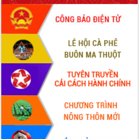
Hội thảo góp ý hồ sơ điều chỉnh quy
hoạch tỉnh Đắk Lắk thời kỳ 2021-2030,
tầm nhìn đến năm 2050
Nâng cao hiệu quả hoạt động của các
doanh nghiệp nhà nước
Hội nghị triển khai kết nối mạng
truyền số liệu chuyên dùng phục vụ cơ
quan Đảng, Nhà nước
Lễ phát động chuỗi hoạt động chung
tay làm sạch môi trường
Xã Ea Kar bước chuyển mình trong
công tác cải cách hành chính mô hình
mới
UBND tỉnh họp báo định kỳ tháng 4
năm 2026
Hội thảo khoa học “Giải pháp thúc đẩy
phát triển nền kinh tế xanh tại tỉnh
Đắk Lắk”
Tăng cường giám sát, đôn đốc thực
hiện nhiệm vụ quản lý tài sản công
hàng tuần