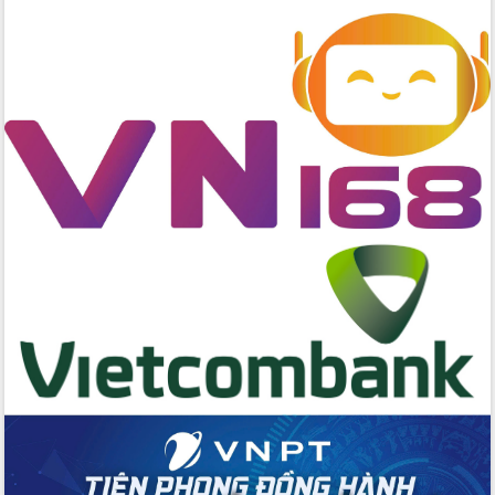
hai con số trong năm 2026
Tổ chức trang trọng Lễ hội Đền thờ
Lương Văn Chánh năm 2026
Phó Bí thư Tỉnh ủy Đắk Lắk Đỗ Hữu
Huy giữ chức Bí thư Đảng ủy Ủy Ban
Nhân dân tỉnh
Bệnh án điện tử thúc đẩy chuyển đổi
số y tế tại Đắk Lắk
Chuyển đổi số thư viện: Mở rộng
không gian tri thức trong thời đại số
Đánh giá, rút kinh nghiệm công tác tổ
chức diễn tập trước ngày bầu cử
Chương trình “Gặp gỡ hữu nghị –
Friendship Meeting New Year 2026”
Bầu cử Quốc hội và HĐND: Cử tri Đắk
Lắk gửi gắm niềm tin, kỳ vọng vào lá
phiếu
Đắk Lắk sẵn sàng các điều kiện cho
Ngày hội bầu cử đại biểu Quốc hội
khóa XVI và HĐND các cấp nhiệm kỳ