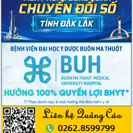
2026-2031
Đảm bảo cuộc bầu cử đại biểu Quốc
hội và đại biểu HĐND các cấp diễn ra
an toàn, hiệu quả, đúng quy định
Thủ tướng Chính phủ Phạm Minh Chính
kiểm tra, chỉ đạo hoàn thành các dự
án cao tốc và thăm khu tái định cư tại
Đắk Lắk
Sôi nổi Hội đua ngựa truyền thống Gò
Thì Thùng mừng Xuân Bính Ngọ 2026
Lãnh đạo tỉnh dâng hương tưởng niệm
tại Đập Đồng Cam đầu Xuân Bính Ngọ
Ngành nông nghiệp phấn đấu tăng
trưởng đạt 5,86% trong năm 2026
UBND tỉnh Đắk Lắk triển khai công tác
quốc phòng, quân sự địa phương năm
2026
Đắk Lắk tập trung toàn lực khắc phục
tồn tại IUU, sẵn sàng làm việc với
Đoàn thanh tra EC
Chủ tịch UBND tỉnh Tạ Anh Tuấn thăm,