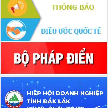
Hòn Yến phát triển du lịch gắn với bảo
tồn biển
Lấy ý kiến điều chỉnh Quy hoạch tỉnh
Đắk Lắk thời kỳ 2021-2030, tầm nhìn
đến năm 2050
Phát động chiến dịch 30 ngày đêm
giải phóng mặt bằng Tuyến đường bộ
ven biển
Đắk Lắk nỗ lực thúc đẩy tăng trưởng
kinh tế từ 10% trở lên trong Quý
II/2026
Đắk Lắk ký kết thỏa thuận hợp tác về
chuyển đổi số giai đoạn 2026 – 2030
với Tập đoàn Bưu chính Viễn thông
Việt Nam
Thứ trưởng Bộ Y tế làm việc với tỉnh
Đắk Lắk về phát triển nhân lực y tế
cho trạm y tế cấp xã
Du lịch Đắk Lắk nâng tầm trải nghiệm
du khách thông qua Hệ thống cơ sở dữ
liệu và Bản đồ số