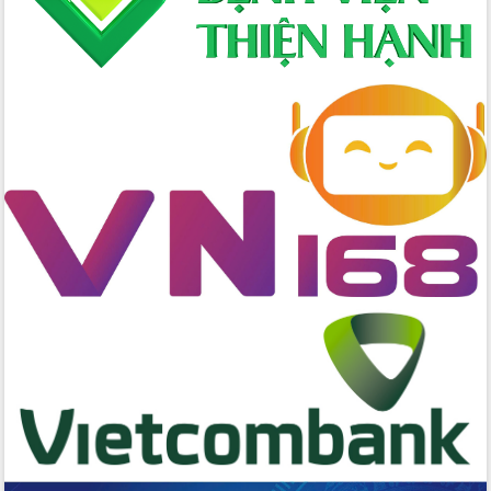
Chuyển đổi số 'mở đường' cho nông
nghiệp Đắk Lắk tăng trưởng bứt phá
Triển khai đồng bộ đo đạc, lập hồ sơ
địa chính, hoàn thiện cơ sở dữ liệu đất
đai
Ứng dụng sinh trắc học - Bước tiến
trong hành trình chuyển đổi số tại Đắk
Lắk
Đắk Lắk nâng cao hiệu quả công tác
Đảng từ Sổ tay đảng viên điện tử
Đắk Lắk đẩy mạnh nuôi biển công
nghệ, hướng tới phát triển thủy sản
bền vững
Tập huấn nâng cao năng lực triển khai
chuyển đổi số cho cán bộ, công chức
cấp xã
Đắk Lắk phát động hưởng ứng Ngày
Quyền của người tiêu dùng Việt Nam
2026
Đẩy mạnh cải cách hành chính, quyết
tâm đạt được mục tiêu tăng trưởng