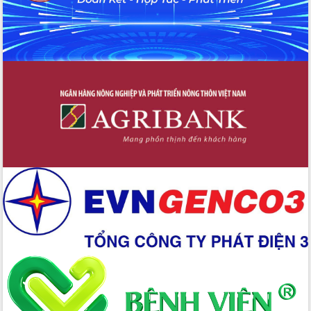
Tập huấn ứng dụng trí tuệ nhân tạo (AI)
trong thương mại điện tử năm 2026
Đoàn đại biểu Quốc hội tỉnh Đắk Lắk
trao đổi thông tin trước Kỳ họp thứ
nhất, Quốc hội khóa XVI
Quyết liệt cải cách hành chính, khơi
thông nguồn lực phát triển
Nâng cao hiệu lực, hiệu quả HĐND
tỉnh thông qua hiện đại hóa hành chính
Xã Ea Phê gắn cải cách hành chính với
chuyển đổi số
Phó Chủ tịch Thường trực UBND tỉnh
Hồ Thị Nguyên Thảo làm việc tại Trung
tâm Phục vụ hành chính công xã Ea
Phê
Xây dựng nền hành chính số đồng
hành cùng nông dân dân, doanh nghiệp
Giai đoạn 2026-2030, Đắk Lắk phấn
đấu có 77% xã đạt chuẩn nông thôn
mới