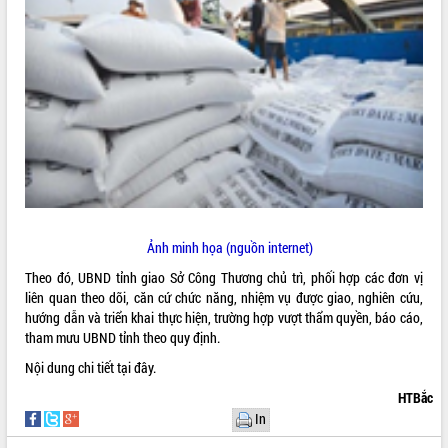
ĐIỂM TIN VĂN BẢN
QUY HOẠCH - KẾ HOẠCH
Ảnh minh họa (nguồn internet)
Theo đó, UBND tỉnh giao Sở Công Thương chủ trì, phối hợp các đơn vị
liên quan theo dõi, căn cứ chức năng, nhiệm vụ được giao, nghiên cứu,
hướng dẫn và triển khai thực hiện, trường hợp vượt thẩm quyền, báo cáo,
tham mưu UBND tỉnh theo quy định.
Nội dung chi tiết
tại đây.
HTBắc
In