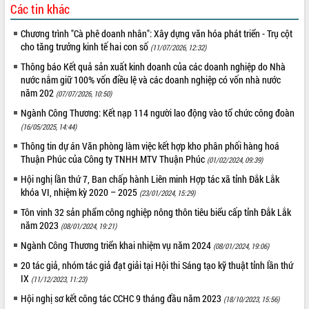
Các tin khác
VIDEO
Chương trình "Cà phê doanh nhân": Xây dựng văn hóa phát triển - Trụ cột
Loading the player...
cho tăng trưởng kinh tế hai con số
(11/07/2026, 12:32)
Khám bệnh, cấp phát thuốc miễn phí
Thông báo Kết quả sản xuất kinh doanh của các doanh nghiệp do Nhà
nước nắm giữ 100% vốn điều lệ và các doanh nghiệp có vốn nhà nước
và tặng quà người dân xã Cư Pui
năm 202
(07/07/2026, 10:50)
Hội nghị UBND tỉnh Đắk Lắk thường kỳ
tháng 7/2026
Ngành Công Thương: Kết nạp 114 người lao động vào tổ chức công đoàn
(16/05/2025, 14:44)
Lễ truy tặng danh hiệu “Bà Mẹ Việt
Nam Anh hùng” và trao Huân chương
Thông tin dự án Văn phòng làm việc kết hợp kho phân phối hàng hoá
Lao động
Thuận Phúc của Công ty TNHH MTV Thuận Phúc
(01/02/2024, 09:39)
ALBUM ẢNH
UBND tỉnh Đắk Lắk triển khai nhiệm
Hội nghị lần thứ 7, Ban chấp hành Liên minh Hợp tác xã tỉnh Đắk Lắk
vụ 6 tháng cuối năm 2026
khóa VI, nhiệm kỳ 2020 – 2025
(23/01/2024, 15:29)
Kỳ họp thứ Hai, Hội đồng nhân dân
Tôn vinh 32 sản phẩm công nghiệp nông thôn tiêu biểu cấp tỉnh Đắk Lắk
tỉnh khóa XI quyết nghị nhiều nội dung
năm 2023
(08/01/2024, 19:21)
quan trọng
Ngành Công Thương triển khai nhiệm vụ năm 2024
(08/01/2024, 19:06)
Bí thư Tỉnh ủy Lương Nguyễn Minh
Triết thăm, tặng quà người có công với
20 tác giả, nhóm tác giả đạt giải tại Hội thi Sáng tạo kỹ thuật tỉnh lần thứ
cách mạng
IX
(11/12/2023, 11:23)
Rà soát, hoàn thiện hệ thống thiết chế
Hội nghị sơ kết công tác CCHC 9 tháng đầu năm 2023
(18/10/2023, 15:56)
văn hóa, thể thao đáp ứng yêu cầu
LIÊN KẾT WEB