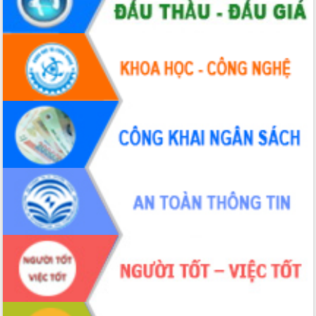
Tháo gỡ những vướng mắc, đẩy mạnh
công tác cải cách thủ tục hành chính
tại Trung tâm Phục vụ hành chính
công tỉnh
Đắk Lắk: Tôn vinh 46 giải pháp tại Hội
thi Sáng tạo Kỹ thuật 2024 - 2025
Đắk Lắk rà soát, điều chỉnh Đề án 190
về phát triển nuôi trồng thủy sản
Phó Chủ tịch UBND tỉnh Đắk Lắk
Trương Công Thái kiểm tra thực địa
Dự án cao tốc Khánh Hòa - Buôn Ma
Thuột
Định vị cà phê Việt Nam như một “di
sản sống” trong dòng chảy toàn cầu
Xây dựng nông thôn mới: Nâng cao đời
sống người dân từ những mô hình thiết
thực
Quyết liệt tháo gỡ vướng mắc, đẩy
nhanh tiến độ các dự án trọng điểm
trong Khu kinh tế Nam Phú Yên