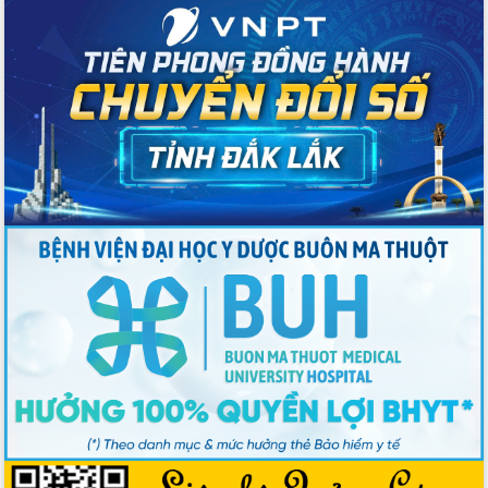
hai con số trong năm 2026
Tổ chức trang trọng Lễ hội Đền thờ
Lương Văn Chánh năm 2026
Phó Bí thư Tỉnh ủy Đắk Lắk Đỗ Hữu
Huy giữ chức Bí thư Đảng ủy Ủy Ban
Nhân dân tỉnh
Bệnh án điện tử thúc đẩy chuyển đổi
số y tế tại Đắk Lắk
Chuyển đổi số thư viện: Mở rộng
không gian tri thức trong thời đại số
Đánh giá, rút kinh nghiệm công tác tổ
chức diễn tập trước ngày bầu cử
Chương trình “Gặp gỡ hữu nghị –
Friendship Meeting New Year 2026”
Bầu cử Quốc hội và HĐND: Cử tri Đắk
Lắk gửi gắm niềm tin, kỳ vọng vào lá
phiếu
Đắk Lắk sẵn sàng các điều kiện cho
Ngày hội bầu cử đại biểu Quốc hội
khóa XVI và HĐND các cấp nhiệm kỳ