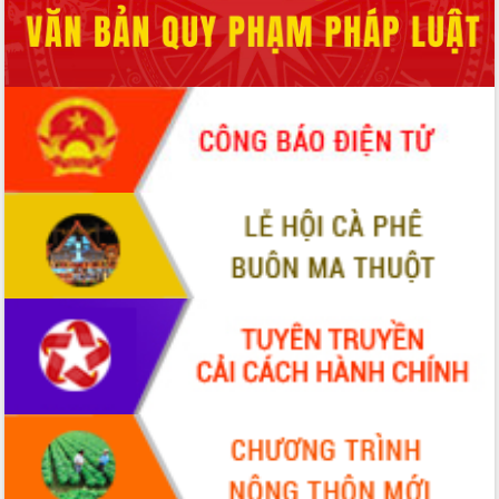
phá cơ chế - Hợp tác công tư
Đề án 06 tạo bước ngoặt đột phá trong
cải cách hành chính tỉnh Đắk Lắk
Kết nối tour, đẩy mạnh chuyển đổi số
để phát triển du lịch Đắk Lắk
Khởi động Dự án Đầu tư xây dựng hạ
tầng kỹ thuật Cụm công nghiệp Tân
Tiến
Gặp mặt các cơ quan báo chí nhân Kỷ
niệm 101 năm Ngày Báo chí Cách
mạng Việt Nam
Đắk Lắk sơ kết 4 năm triển khai thực
hiện Đề án 06 của Chính phủ
Họp báo thông tin về Hội nghị Công bố
Quy hoạch và Xúc tiến đầu tư tỉnh Đắk
Lắk
Khơi thông điểm nghẽn, đẩy nhanh
giải ngân vốn khắc phục thiên tai
HĐND tỉnh thông qua điều chỉnh Quy
hoạch tỉnh thời kỳ 2021-2030