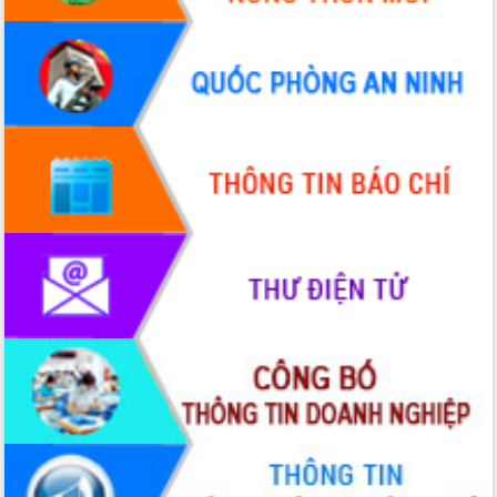
Hội thảo góp ý hồ sơ điều chỉnh quy
hoạch tỉnh Đắk Lắk thời kỳ 2021-2030,
tầm nhìn đến năm 2050
Nâng cao hiệu quả hoạt động của các
doanh nghiệp nhà nước
Hội nghị triển khai kết nối mạng
truyền số liệu chuyên dùng phục vụ cơ
quan Đảng, Nhà nước
Lễ phát động chuỗi hoạt động chung
tay làm sạch môi trường
Xã Ea Kar bước chuyển mình trong
công tác cải cách hành chính mô hình
mới
UBND tỉnh họp báo định kỳ tháng 4
năm 2026
Hội thảo khoa học “Giải pháp thúc đẩy
phát triển nền kinh tế xanh tại tỉnh
Đắk Lắk”
Tăng cường giám sát, đôn đốc thực
hiện nhiệm vụ quản lý tài sản công
hàng tuần