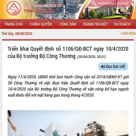
|
Vietnamese
English
TRANG CHỦ
CHÍNH QUYỀN
CÔNG DÂN
DOANH NGHIỆP
DU KHÁCH
Thứ bảy, 08/08/2026
CHÀO MỪNG ĐẾN VỚI CỔNG
GIỚI THIỆU
Triển khai Quyết định số 1106/QĐ-BCT ngày 10/4/2020
của Bộ trưởng Bộ Công Thương
(20/04/2020, 20:01)
LÃNH ĐẠO UBND TỈNH
Đọc bài viết
TIN TỨC SỰ KIỆN
Ngày 17/4/2020, UBND tỉnh ban hành Công văn số 3314/UBND-KT gửi
SỞ, BAN, NGÀNH
Sở Công Thương về việc thực hiện Quyết định số 1106/QĐ-BCT ngày
10/4/2020 của Bộ trưởng Bộ Công Thương về việc công bố hạn ngạch
UBND CÁC XÃ, PHƯỜNG
xuất khẩu đối với mặt hàng gạo trong tháng 4/2020.
THÔNG TIN CHỈ ĐẠO ĐIỀU HÀNH
HỆ THỐNG VĂN BẢN
VĂN BẢN HĐND TỈNH