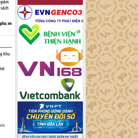
 giảm
 sách
hphu.vn
ng Khu
ỉnh
026,