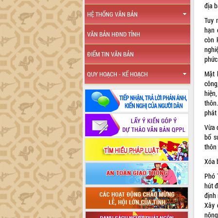
địa 
HỆ THỐNG VĂN BẢN
Tuy 
hạn 
VĂN BẢN HĐND TỈNH
còn 
nghi
ĐIỂM TIN VĂN BẢN
phức 
Mặt 
QUY HOẠCH - KẾ HOẠCH
công
hiện
thôn
phát 
Vừa 
bổ s
thôn 
Xóa 
Phó 
hút 
định 
Xây 
nông