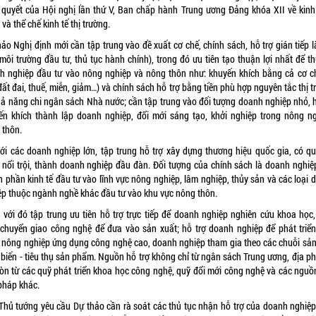
 quyết của Hội nghị lần thứ V, Ban chấp hành Trung ương Đảng khóa XII về kinh 
và thể chế kinh tế thị trường.
ảo Nghị định mới cần tập trung vào đề xuất cơ chế, chính sách, hỗ trợ gián tiếp 
môi trường đầu tư, thủ tục hành chính), trong đó ưu tiên tạo thuận lợi nhất để t
h nghiệp đầu tư vào nông nghiệp và nông thôn như: khuyến khích bằng cả cơ c
đất đai, thuế, miễn, giảm…) và chính sách hỗ trợ bằng tiền phù hợp nguyên tắc thị 
hả năng chi ngân sách Nhà nước; cần tập trung vào đối tượng doanh nghiệp nhỏ, h
ến khích thành lập doanh nghiệp, đổi mới sáng tạo, khởi nghiệp trong nông ng
 thôn.
với các doanh nghiệp lớn, tập trung hỗ trợ xây dựng thương hiệu quốc gia, có q
 nổi trội, thành doanh nghiệp đầu đàn. Đối tượng của chính sách là doanh nghiệ
h phần kinh tế đầu tư vào lĩnh vực nông nghiệp, lâm nghiệp, thủy sản và các loại 
ệp thuộc ngành nghề khác đầu tư vào khu vực nông thôn.
 với đó tập trung ưu tiên hỗ trợ trực tiếp để doanh nghiệp nghiên cứu khoa học
chuyển giao công nghệ để đưa vào sản xuất; hỗ trợ doanh nghiệp để phát triển
 nông nghiệp ứng dụng công nghệ cao, doanh nghiệp tham gia theo các chuỗi sản
ế biến - tiêu thụ sản phẩm. Nguồn hỗ trợ không chỉ từ ngân sách Trung ương, địa p
òn từ các quỹ phát triển khoa học công nghệ, quỹ đổi mới công nghệ và các nguồ
pháp khác.
Thủ tướng yêu cầu Dự thảo cần rà soát các thủ tục nhận hỗ trợ của doanh nghiệ