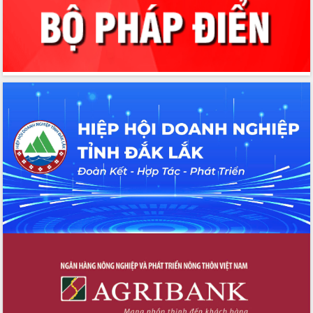
thông nguồn lực phát triển
Nâng cao hiệu lực, hiệu quả HĐND
tỉnh thông qua hiện đại hóa hành chính
Xã Ea Phê gắn cải cách hành chính với
chuyển đổi số
Phó Chủ tịch Thường trực UBND tỉnh
Hồ Thị Nguyên Thảo làm việc tại Trung
tâm Phục vụ hành chính công xã Ea
Phê
Xây dựng nền hành chính số đồng
hành cùng nông dân dân, doanh nghiệp
Giai đoạn 2026-2030, Đắk Lắk phấn
đấu có 77% xã đạt chuẩn nông thôn
mới
Chuyển đổi số 'mở đường' cho nông
nghiệp Đắk Lắk tăng trưởng bứt phá
Triển khai đồng bộ đo đạc, lập hồ sơ
địa chính, hoàn thiện cơ sở dữ liệu đất
đai
Ứng dụng sinh trắc học - Bước tiến
trong hành trình chuyển đổi số tại Đắk