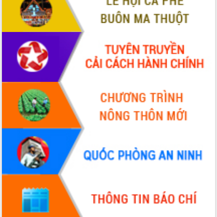
truyền số liệu chuyên dùng phục vụ cơ
quan Đảng, Nhà nước
Lễ phát động chuỗi hoạt động chung
tay làm sạch môi trường
Xã Ea Kar bước chuyển mình trong
công tác cải cách hành chính mô hình
mới
UBND tỉnh họp báo định kỳ tháng 4
năm 2026
Hội thảo khoa học “Giải pháp thúc đẩy
phát triển nền kinh tế xanh tại tỉnh
Đắk Lắk”
Tăng cường giám sát, đôn đốc thực
hiện nhiệm vụ quản lý tài sản công
hàng tuần
Tháo gỡ những vướng mắc, đẩy mạnh
công tác cải cách thủ tục hành chính
tại Trung tâm Phục vụ hành chính
công tỉnh
Đắk Lắk: Tôn vinh 46 giải pháp tại Hội
thi Sáng tạo Kỹ thuật 2024 - 2025