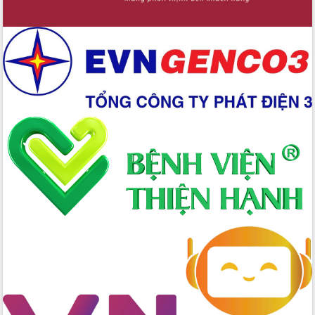
Lắk
Đắk Lắk nâng cao hiệu quả công tác
Đảng từ Sổ tay đảng viên điện tử
Đắk Lắk đẩy mạnh nuôi biển công
nghệ, hướng tới phát triển thủy sản
bền vững
Tập huấn nâng cao năng lực triển khai
chuyển đổi số cho cán bộ, công chức
cấp xã
Đắk Lắk phát động hưởng ứng Ngày
Quyền của người tiêu dùng Việt Nam
2026
Đẩy mạnh cải cách hành chính, quyết
tâm đạt được mục tiêu tăng trưởng
hai con số trong năm 2026
Tổ chức trang trọng Lễ hội Đền thờ
Lương Văn Chánh năm 2026
Phó Bí thư Tỉnh ủy Đắk Lắk Đỗ Hữu
Huy giữ chức Bí thư Đảng ủy Ủy Ban
Nhân dân tỉnh