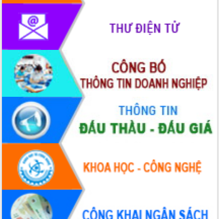
Đắk Lắk rà soát, điều chỉnh Đề án 190
về phát triển nuôi trồng thủy sản
Phó Chủ tịch UBND tỉnh Đắk Lắk
Trương Công Thái kiểm tra thực địa
Dự án cao tốc Khánh Hòa - Buôn Ma
Thuột
Định vị cà phê Việt Nam như một “di
sản sống” trong dòng chảy toàn cầu
Xây dựng nông thôn mới: Nâng cao đời
sống người dân từ những mô hình thiết
thực
Quyết liệt tháo gỡ vướng mắc, đẩy
nhanh tiến độ các dự án trọng điểm
trong Khu kinh tế Nam Phú Yên
Hòn Yến phát triển du lịch gắn với bảo
tồn biển
Lấy ý kiến điều chỉnh Quy hoạch tỉnh
Đắk Lắk thời kỳ 2021-2030, tầm nhìn
đến năm 2050
Phát động chiến dịch 30 ngày đêm