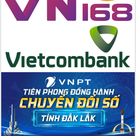
Bệnh án điện tử thúc đẩy chuyển đổi
số y tế tại Đắk Lắk
Chuyển đổi số thư viện: Mở rộng
không gian tri thức trong thời đại số
Đánh giá, rút kinh nghiệm công tác tổ
chức diễn tập trước ngày bầu cử
Chương trình “Gặp gỡ hữu nghị –
Friendship Meeting New Year 2026”
Bầu cử Quốc hội và HĐND: Cử tri Đắk
Lắk gửi gắm niềm tin, kỳ vọng vào lá
phiếu
Đắk Lắk sẵn sàng các điều kiện cho
Ngày hội bầu cử đại biểu Quốc hội
khóa XVI và HĐND các cấp nhiệm kỳ
2026-2031
Đảm bảo cuộc bầu cử đại biểu Quốc
hội và đại biểu HĐND các cấp diễn ra
an toàn, hiệu quả, đúng quy định
Thủ tướng Chính phủ Phạm Minh Chính
kiểm tra, chỉ đạo hoàn thành các dự
án cao tốc và thăm khu tái định cư tại