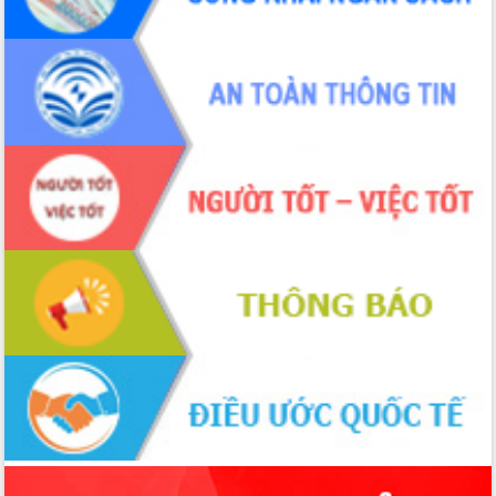
giải phóng mặt bằng Tuyến đường bộ
ven biển
Đắk Lắk nỗ lực thúc đẩy tăng trưởng
kinh tế từ 10% trở lên trong Quý
II/2026
Đắk Lắk ký kết thỏa thuận hợp tác về
chuyển đổi số giai đoạn 2026 – 2030
với Tập đoàn Bưu chính Viễn thông
Việt Nam
Thứ trưởng Bộ Y tế làm việc với tỉnh
Đắk Lắk về phát triển nhân lực y tế
cho trạm y tế cấp xã
Du lịch Đắk Lắk nâng tầm trải nghiệm
du khách thông qua Hệ thống cơ sở dữ
liệu và Bản đồ số
Tập huấn ứng dụng trí tuệ nhân tạo (AI)
trong thương mại điện tử năm 2026
Đoàn đại biểu Quốc hội tỉnh Đắk Lắk
trao đổi thông tin trước Kỳ họp thứ
nhất, Quốc hội khóa XVI
Quyết liệt cải cách hành chính, khơi