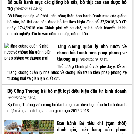
Đề xuất Danh mục các giống bò sữa, bò thịt cao sản được hỗ
trợ
ĐIỂM TIN VĂN BẢN
(10/07/2019, 08:32)
Bộ Nông nghiệp và Phát triển nông thôn ban hành Danh mục các giống
QUY HOẠCH - KẾ HOẠCH
bò sữa, bò thịt cao sản được hỗ trợ theo Nghị định số 57/2018/NĐ-CP
ngày 17/4/2018 của Chính phủ về cơ chế, chính sách khuyến khích
doanh nghiệp đầu tư vào nông nghiệp, nông thôn.
Tăng cường quản lý nhà nước về
chống lẩn tránh biện pháp phòng vệ
thương mại
(06/07/2019, 13:39)
Thủ tướng Chính phủ vừa phê duyệt Đề án
"Tăng cường quản lý nhà nước về chống lẩn tránh biện pháp phòng vệ
thương mại và gian lận xuất xứ".
Bộ Công Thương bãi bỏ một loạt điều kiện đầu tư, kinh doanh
(06/07/2019, 13:38)
Bộ Công Thương vừa công bố danh mục các điều kiện đầu tư kinh doanh
được cắt giảm, đơn giản hóa giai đoạn 2017-2018.
Ban hành Bộ tiêu chí (tạm thời)
đánh giá, xếp hạng sản phẩm