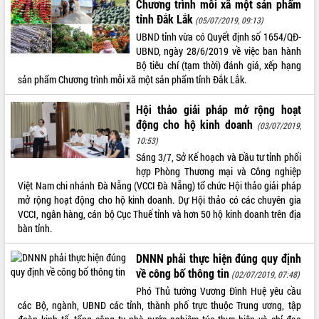
Chương trình mỗi xã một sản phẩm
tỉnh Đắk Lắk
VIDEO
(05/07/2019, 09:13)
UBND tỉnh vừa có Quyết định số 1654/QĐ-
UBND, ngày 28/6/2019 về việc ban hành
Bộ tiêu chí (tạm thời) đánh giá, xếp hạng
sản phẩm Chương trình mỗi xã một sản phẩm tỉnh Đắk Lắk.
Hội thảo giải pháp mở rộng hoạt
động cho hộ kinh doanh
(03/07/2019,
10:53)
Sáng 3/7, Sở Kế hoạch và Đầu tư tỉnh phối
Bí thư Tỉnh ủy Lương Nguyễn Minh
hợp Phòng Thương mại và Công nghiệp
Triết thăm, tặng quà người có công với
Việt Nam chi nhánh Đà Nẵng (VCCI Đà Nẵng) tổ chức Hội thảo giải pháp
cách mạng
mở rộng hoạt động cho hộ kinh doanh. Dự Hội thảo có các chuyên gia
Rà soát, hoàn thiện hệ thống thiết chế
VCCI, ngân hàng, cán bộ Cục Thuế tỉnh và hơn 50 hộ kinh doanh trên địa
văn hóa, thể thao đáp ứng yêu cầu
bàn tỉnh.
phát triển mới
Thường trực HĐND tỉnh Đắk Lắk gặp
DNNN phải thực hiện đúng quy định
mặt Đoàn chuyên gia y tế TP. Hồ Chí
ALBUM ẢNH
về công bố thông tin
(02/07/2019, 07:48)
Minh
Phó Thủ tướng Vương Đình Huệ yêu cầu
Lễ truy điệu và an táng hài cốt liệt sĩ
các Bộ, ngành, UBND các tỉnh, thành phố trực thuộc Trung ương, tập
tại Nghĩa trang Liệt sĩ xã Sơn Hòa