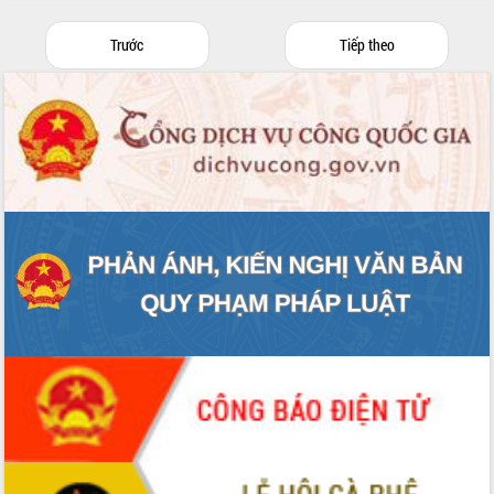
tầng kỹ thuật Cụm công nghiệp Tân
Tiến
Trước
Tiếp theo
Gặp mặt các cơ quan báo chí nhân Kỷ
niệm 101 năm Ngày Báo chí Cách
mạng Việt Nam
Đắk Lắk sơ kết 4 năm triển khai thực
hiện Đề án 06 của Chính phủ
Họp báo thông tin về Hội nghị Công bố
Quy hoạch và Xúc tiến đầu tư tỉnh Đắk
Lắk
Khơi thông điểm nghẽn, đẩy nhanh
giải ngân vốn khắc phục thiên tai
HĐND tỉnh thông qua điều chỉnh Quy
hoạch tỉnh thời kỳ 2021-2030
Hội thảo góp ý hồ sơ điều chỉnh quy
hoạch tỉnh Đắk Lắk thời kỳ 2021-2030,
tầm nhìn đến năm 2050
Nâng cao hiệu quả hoạt động của các
doanh nghiệp nhà nước
Hội nghị triển khai kết nối mạng