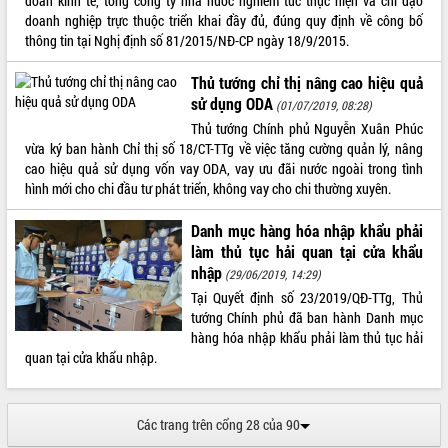
đoàn kinh tế, tổng công ty nhà nước nghiêm túc thực hiện và chỉ đạo
Bàn giải pháp tháo gỡ khó khăn trong
doanh nghiệp trực thuộc triển khai đầy đủ, đúng quy định về công bố
xuất khẩu sầu riêng và triển khai quy
thông tin tại Nghị định số 81/2015/NĐ-CP ngày 18/9/2015.
định EUDR
Thủ tướng chỉ thị nâng cao hiệu quả
Thứ trưởng Bộ Nông nghiệp và Môi
sử dụng ODA
trường Nguyễn Hoàng Hiệp khảo sát
(01/07/2019, 08:28)
vùng trồng và doanh nghiệp đóng gói
Thủ tướng Chính phủ Nguyễn Xuân Phúc
LIÊN KẾT WEB
sầu riêng tại Đắk Lắk
vừa ký ban hành Chỉ thị số 18/CT-TTg về việc tăng cường quản lý, nâng
Trình diễn nghệ thuật chế biến các
cao hiệu quả sử dụng vốn vay ODA, vay ưu đãi nước ngoài trong tình
món ăn từ sầu riêng
hình mới cho chi đầu tư phát triển, không vay cho chi thường xuyên.
Đắk Lắk công bố Quy hoạch và xúc
THỐNG KÊ TRUY CẬP
Danh mục hàng hóa nhập khẩu phải
tiến đầu tư tỉnh
làm thủ tục hải quan tại cửa khẩu
Ngành cá ngừ Đắk Lắk chủ động thích
Hôm nay:
14805
nhập
(29/06/2019, 14:29)
ứng để giữ vững thị trường xuất khẩu
Tất cả:
65990947
Tại Quyết định số 23/2019/QĐ-TTg, Thủ
Diễn đàn Kinh tế tư nhân Việt Nam đột
tướng Chính phủ đã ban hành Danh mục
phá cơ chế - Hợp tác công tư
hàng hóa nhập khẩu phải làm thủ tục hải
Đề án 06 tạo bước ngoặt đột phá trong
quan tại cửa khẩu nhập.
cải cách hành chính tỉnh Đắk Lắk
Kết nối tour, đẩy mạnh chuyển đổi số
để phát triển du lịch Đắk Lắk
Các trang trên cổng 28 của 90
Khởi động Dự án Đầu tư xây dựng hạ