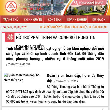
|
Vietnamese
English
TRANG CHỦ
CHÍNH QUYỀN
CÔNG DÂN
DOANH NGHIỆP
DU KHÁCH
Thứ năm, 06/08/2026
CHÀO MỪNG ĐẾN VỚI CỔNG THÔNG TIN ĐIỆN TỬ TỈNH ĐẮK LẮK
GIỚI THIỆU
HỖ TRỢ PHÁT TRIỂN VÀ CÔNG BỐ THÔNG TIN
DOANH NGHIỆP
LÃNH ĐẠO UBND TỈNH
Tình hình triển khai các hoạt động hỗ trợ khởi nghiệp đổi mới
sáng tạo và khởi sự kinh doanh tỉnh Đắk Lắk 06 tháng đầu
TIN TỨC SỰ KIỆN
năm, phương hướng , nhiệm vụ 6 tháng cuối năm 2019
(15/07/2019, 08:36)
SỞ, BAN, NGÀNH
Quản lý an toàn đập, hồ chứa thủy
UBND CÁC XÃ, PHƯỜNG
điện
(13/07/2019, 10:02)
Bộ Công Thương vừa ban hành Thông tư
THÔNG TIN CHỈ ĐẠO ĐIỀU HÀNH
09/2019/TT-BCT quy định về quản lý an toàn đập, hồ chứa thủy điện đối
với đập có chiều cao từ 5 m trở lên hoặc hồ chứa có dung tích toàn bộ từ
HỆ THỐNG VĂN BẢN
50.000 m3 trở lên và an toàn cho vùng hạ du đập thủy điện.
VĂN BẢN HĐND TỈNH