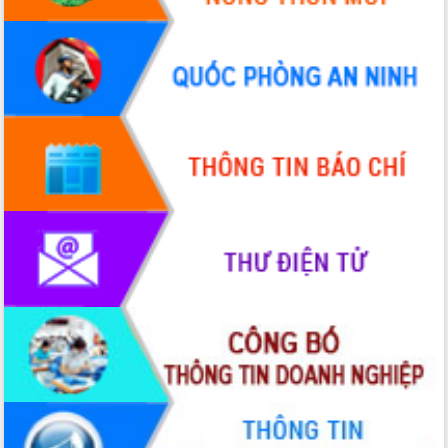
nhanh tiến độ các dự án trọng điểm
trong Khu kinh tế Nam Phú Yên
Hòn Yến phát triển du lịch gắn với bảo
tồn biển
Lấy ý kiến điều chỉnh Quy hoạch tỉnh
Đắk Lắk thời kỳ 2021-2030, tầm nhìn
đến năm 2050
Phát động chiến dịch 30 ngày đêm
giải phóng mặt bằng Tuyến đường bộ
ven biển
Đắk Lắk nỗ lực thúc đẩy tăng trưởng
kinh tế từ 10% trở lên trong Quý
II/2026
Đắk Lắk ký kết thỏa thuận hợp tác về
chuyển đổi số giai đoạn 2026 – 2030
với Tập đoàn Bưu chính Viễn thông
Việt Nam
Thứ trưởng Bộ Y tế làm việc với tỉnh
Đắk Lắk về phát triển nhân lực y tế
cho trạm y tế cấp xã
Du lịch Đắk Lắk nâng tầm trải nghiệm