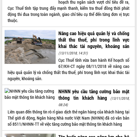
hoạch thu ngân sách vượt chỉ tiêu đề ra,
Rà soát, hoàn thiện hệ thống thiết chế
Cục Thuế tỉnh tập trung đẩy mạnh thanh, kiểm tra thuế đồng thời phát
văn hóa, thể thao đáp ứng yêu cầu
động thi đua trong toàn ngành, giao chỉ tiêu cụ thể đến từng đơn vị trực
phát triển mới
thuộc.
Thường trực HĐND tỉnh Đắk Lắk gặp
THỐNG KÊ TRUY CẬP
Nâng cao hiệu quả quản lý và chống
mặt Đoàn chuyên gia y tế TP. Hồ Chí
Minh
thất thu thuế, phí trong lĩnh vực
Hôm nay:
3843
khai thác tài nguyên, khoáng sản
Lễ truy điệu và an táng hài cốt liệt sĩ
Tất cả:
66150639
tại Nghĩa trang Liệt sĩ xã Sơn Hòa
(13/11/2018, 14:31)
Cục Thuế tỉnh vừa ban hành Kế hoạch số
Bàn giải pháp tháo gỡ khó khăn trong
67/KH-CT ngày 08/11/2018 về nâng cao
xuất khẩu sầu riêng và triển khai quy
hiệu quả quản lý và chống thất thu thuế, phí trong lĩnh vực khai thác tài
định EUDR
nguyên, khoáng sản.
Thứ trưởng Bộ Nông nghiệp và Môi
trường Nguyễn Hoàng Hiệp khảo sát
NHNN yêu cầu tăng cường bảo mật
vùng trồng và doanh nghiệp đóng gói
thông tin khách hàng
(13/11/2018,
sầu riêng tại Đắk Lắk
08:24)
Trình diễn nghệ thuật chế biến các
Liên quan đến thông tin rò rỉ giao dịch thẻ ngân hàng của khách hàng tại
món ăn từ sầu riêng
Thế giới di động, Ngân hàng Nhà nước Việt Nam (NHNN) đã có văn bản
Đắk Lắk công bố Quy hoạch và xúc
số 8511/NHNN-TT về việc tăng cường bảo mật thông tin khách hàng
tiến đầu tư tỉnh
Ngành cá ngừ Đắk Lắk chủ động thích
Tập huấn nâng cao năng lực cho hộ