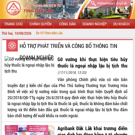
|
Vietnamese
English
TRANG CHỦ
CHÍNH QUYỀN
CÔNG DÂN
DOANH NGHIỆP
DU KHÁCH
Thứ hai, 10/08/2026
ÔNG TIN ĐIỆN TỬ TỈNH ĐẮK LẮK
GIỚI THIỆU
HỖ TRỢ PHÁT TRIỂN VÀ CÔNG BỐ THÔNG TIN
DOANH NGHIỆP
LÃNH ĐẠO UBND TỈNH
Gỡ vướng khi thực hiện tiêu hủy
thuốc lá ngoại nhập lậu bị tịch thu
TIN TỨC SỰ KIỆN
(17/11/2018, 13:33)
Văn phòng Chính phủ vừa có văn bản
SỞ, BAN, NGÀNH
truyền đạt ý kiến chỉ đạo của Phó Thủ tướng Thường trực Trương Hòa
Bình về việc xử lý vướng mắc trong quá trình thực hiện Quyết định số
UBND CÁC XÃ, PHƯỜNG
20/2018/QĐ-TTg ngày 26/4/2018 quy định việc thực hiện tiêu hủy thuốc
lá ngoại nhập lập bị tịch thu là thuốc lá giả, thuốc lá không đảm bảo chất
THÔNG TIN CHỈ ĐẠO ĐIỀU HÀNH
lượng và thí điểm bán đấu giá thuốc lá ngoại nhập lậu bị tịch thu đảm
bảo chất lượng để xuất khẩu ra nước ngoài.
HỆ THỐNG VĂN BẢN
Agribank Đắk Lắk khai trương điểm
VĂN BẢN HĐND TỈNH
giao dịch lưu động bằng ô tô chuyên