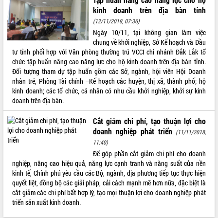
ứng để giữ vững thị trường xuất khẩu
kinh doanh trên địa bàn tỉnh
Diễn đàn Kinh tế tư nhân Việt Nam đột
(12/11/2018, 07:36)
phá cơ chế - Hợp tác công tư
Ngày 10/11, tại không gian làm việc
Đề án 06 tạo bước ngoặt đột phá trong
chung về khởi nghiệp, Sở Kế hoạch và Đầu
cải cách hành chính tỉnh Đắk Lắk
tư tỉnh phối hợp với Văn phòng thường trú VCCI chi nhánh Đắk Lắk tổ
Kết nối tour, đẩy mạnh chuyển đổi số
chức tập huấn nâng cao năng lực cho hộ kinh doanh trên địa bàn tỉnh.
để phát triển du lịch Đắk Lắk
Đối tượng tham dự tập huấn gồm các Sở, ngành, hội viên Hội Doanh
nhân trẻ, Phòng Tài chính –Kế hoạch các huyện, thị xã, thành phố; hộ
Khởi động Dự án Đầu tư xây dựng hạ
kinh doanh; các tổ chức, cá nhân có nhu cầu khởi nghiệp, khởi sự kinh
tầng kỹ thuật Cụm công nghiệp Tân
doanh trên địa bàn.
Tiến
Gặp mặt các cơ quan báo chí nhân Kỷ
Cắt giảm chi phí, tạo thuận lợi cho
niệm 101 năm Ngày Báo chí Cách
doanh nghiệp phát triển
(11/11/2018,
mạng Việt Nam
11:40)
Đắk Lắk sơ kết 4 năm triển khai thực
Để góp phần cắt giảm chi phí cho doanh
hiện Đề án 06 của Chính phủ
nghiệp, nâng cao hiệu quả, năng lực cạnh tranh và năng suất của nền
Họp báo thông tin về Hội nghị Công bố
kinh tế, Chính phủ yêu cầu các Bộ, ngành, địa phương tiếp tục thực hiện
Quy hoạch và Xúc tiến đầu tư tỉnh Đắk
quyết liệt, đồng bộ các giải pháp, cải cách mạnh mẽ hơn nữa, đặc biệt là
Lắk
cắt giảm các chi phí bất hợp lý, tạo mọi thuận lợi cho doanh nghiệp phát
Khơi thông điểm nghẽn, đẩy nhanh
triển sản xuất kinh doanh.
giải ngân vốn khắc phục thiên tai