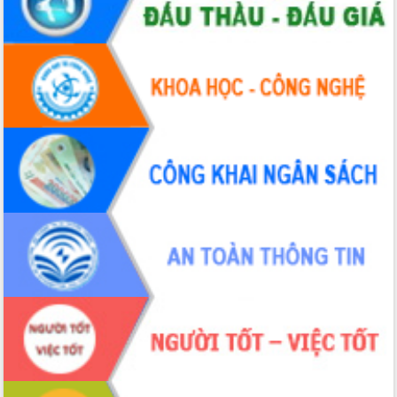
du khách thông qua Hệ thống cơ sở dữ
liệu và Bản đồ số
Tập huấn ứng dụng trí tuệ nhân tạo (AI)
trong thương mại điện tử năm 2026
Đoàn đại biểu Quốc hội tỉnh Đắk Lắk
trao đổi thông tin trước Kỳ họp thứ
nhất, Quốc hội khóa XVI
Quyết liệt cải cách hành chính, khơi
thông nguồn lực phát triển
Nâng cao hiệu lực, hiệu quả HĐND
tỉnh thông qua hiện đại hóa hành chính
Xã Ea Phê gắn cải cách hành chính với
chuyển đổi số
Phó Chủ tịch Thường trực UBND tỉnh
Hồ Thị Nguyên Thảo làm việc tại Trung
tâm Phục vụ hành chính công xã Ea
Phê
Xây dựng nền hành chính số đồng
hành cùng nông dân dân, doanh nghiệp
Giai đoạn 2026-2030, Đắk Lắk phấn