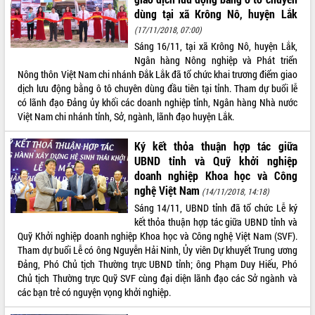
dùng tại xã Krông Nô, huyện Lắk
ĐIỂM TIN VĂN BẢN
(17/11/2018, 07:00)
Sáng 16/11, tại xã Krông Nô, huyện Lắk,
QUY HOẠCH - KẾ HOẠCH
Ngân hàng Nông nghiệp và Phát triển
Nông thôn Việt Nam chi nhánh Đắk Lắk đã tổ chức khai trương điểm giao
dịch lưu động bằng ô tô chuyên dùng đầu tiên tại tỉnh. Tham dự buổi lễ
có lãnh đạo Đảng ủy khối các doanh nghiệp tỉnh, Ngân hàng Nhà nước
Việt Nam chi nhánh tỉnh, Sở, ngành, lãnh đạo huyện Lắk.
Ký kết thỏa thuận hợp tác giữa
UBND tỉnh và Quỹ khởi nghiệp
doanh nghiệp Khoa học và Công
nghệ Việt Nam
(14/11/2018, 14:18)
Sáng 14/11, UBND tỉnh đã tổ chức Lễ ký
kết thỏa thuận hợp tác giữa UBND tỉnh và
Quỹ Khởi nghiệp doanh nghiệp Khoa học và Công nghệ Việt Nam (SVF).
Tham dự buổi Lễ có ông Nguyễn Hải Ninh, Ủy viên Dự khuyết Trung ương
Đảng, Phó Chủ tịch Thường trực UBND tỉnh; ông Phạm Duy Hiếu, Phó
Chủ tịch Thường trực Quỹ SVF cùng đại diện lãnh đạo các Sở ngành và
các bạn trẻ có nguyện vọng khởi nghiệp.