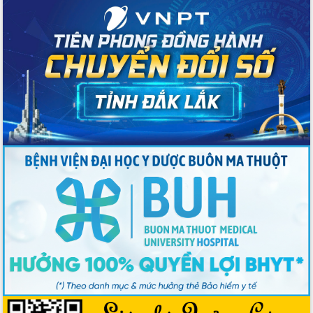
Đoàn thanh tra EC
Chủ tịch UBND tỉnh Tạ Anh Tuấn thăm,
chúc mừng các bệnh viện nhân Ngày
Thầy thuốc Việt Nam
Rộn ràng lễ hội truyền thống Sông
nước Đà Nông lần thứ I năm 2026
Kỳ họp Chuyên đề lần thứ Năm, HĐND
tỉnh Đắk Lắk thông qua các nghị quyết
quan trọng
Thống nhất danh sách giới thiệu ứng
cử đại biểu Quốc hội khoá XVI và đại
biểu HĐND tỉnh Đắk Lắk, nhiệm kỳ
2026-2031
Phát động hai phong trào thi đua quan
trọng trong kỷ nguyên mới
Hội nghị lần thứ tư Ban Chỉ đạo công
tác bầu cử tỉnh Đắk Lắk
Hội nghị Báo cáo viên Trung ương
tháng 01/2026
Phó Thủ tướng Hồ Quốc Dũng đánh giá