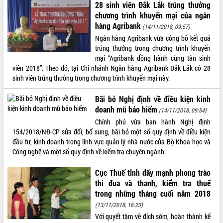
28 sinh viên Đắk Lắk trúng thưởng
VIDEO
chương trình khuyến mại của ngân
hàng Agribank
(14/11/2018, 09:57)
Loading the player...
Ngân hàng Agribank vừa công bố kết quả
Trailer Lễ hội Sầu riêng Đắk Lắk năm
trúng thưởng trong chương trình khuyến
2026
mại “Agribank đồng hành cùng tân sinh
viên 2018”. Theo đó, tại Chi nhánh Ngân hàng Agribank Đắk Lắk có 28
Khám bệnh, cấp phát thuốc miễn phí
sinh viên trúng thưởng trong chương trình khuyến mại này.
và tặng quà người dân xã Cư Pui
Hội nghị UBND tỉnh Đắk Lắk thường kỳ
Bãi bỏ Nghị định về điều kiện kinh
tháng 7/2026
doanh mũ bảo hiểm
(14/11/2018, 09:54)
Lễ truy tặng danh hiệu “Bà Mẹ Việt
Chính phủ vừa ban hành Nghị định
ALBUM ẢNH
Nam Anh hùng” và trao Huân chương
154/2018/NĐ-CP sửa đổi, bổ sung, bãi bỏ một số quy định về điều kiện
Lao động
đầu tư, kinh doanh trong lĩnh vực quản lý nhà nước của Bộ Khoa học và
UBND tỉnh Đắk Lắk triển khai nhiệm
Công nghệ và một số quy định về kiểm tra chuyên ngành.
vụ 6 tháng cuối năm 2026
Kỳ họp thứ Hai, Hội đồng nhân dân
Cục Thuế tỉnh đẩy mạnh phong trào
tỉnh khóa XI quyết nghị nhiều nội dung
thi đua và thanh, kiểm tra thuế
quan trọng
trong những tháng cuối năm 2018
Bí thư Tỉnh ủy Lương Nguyễn Minh
(13/11/2018, 16:23)
Triết thăm, tặng quà người có công với
Với quyết tâm về đích sớm, hoàn thành kế
cách mạng
LIÊN KẾT WEB