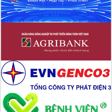
Đẩy mạnh cải cách hành chính, quyết
tâm đạt được mục tiêu tăng trưởng
hai con số trong năm 2026
Tổ chức trang trọng Lễ hội Đền thờ
Lương Văn Chánh năm 2026
Phó Bí thư Tỉnh ủy Đắk Lắk Đỗ Hữu
Huy giữ chức Bí thư Đảng ủy Ủy Ban
Nhân dân tỉnh
Bệnh án điện tử thúc đẩy chuyển đổi
số y tế tại Đắk Lắk
Chuyển đổi số thư viện: Mở rộng
không gian tri thức trong thời đại số
Đánh giá, rút kinh nghiệm công tác tổ
chức diễn tập trước ngày bầu cử
Chương trình “Gặp gỡ hữu nghị –
Friendship Meeting New Year 2026”
Bầu cử Quốc hội và HĐND: Cử tri Đắk
Lắk gửi gắm niềm tin, kỳ vọng vào lá
phiếu
Đắk Lắk sẵn sàng các điều kiện cho