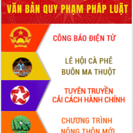
hiện nhiệm vụ quản lý tài sản công
hàng tuần
Tháo gỡ những vướng mắc, đẩy mạnh
công tác cải cách thủ tục hành chính
tại Trung tâm Phục vụ hành chính
công tỉnh
Đắk Lắk: Tôn vinh 46 giải pháp tại Hội
thi Sáng tạo Kỹ thuật 2024 - 2025
Đắk Lắk rà soát, điều chỉnh Đề án 190
về phát triển nuôi trồng thủy sản
Phó Chủ tịch UBND tỉnh Đắk Lắk
Trương Công Thái kiểm tra thực địa
Dự án cao tốc Khánh Hòa - Buôn Ma
Thuột
Định vị cà phê Việt Nam như một “di
sản sống” trong dòng chảy toàn cầu
Xây dựng nông thôn mới: Nâng cao đời
sống người dân từ những mô hình thiết
thực
Quyết liệt tháo gỡ vướng mắc, đẩy