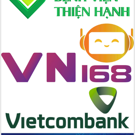
Ngày hội bầu cử đại biểu Quốc hội
khóa XVI và HĐND các cấp nhiệm kỳ
2026-2031
Đảm bảo cuộc bầu cử đại biểu Quốc
hội và đại biểu HĐND các cấp diễn ra
an toàn, hiệu quả, đúng quy định
Thủ tướng Chính phủ Phạm Minh Chính
kiểm tra, chỉ đạo hoàn thành các dự
án cao tốc và thăm khu tái định cư tại
Đắk Lắk
Sôi nổi Hội đua ngựa truyền thống Gò
Thì Thùng mừng Xuân Bính Ngọ 2026
Lãnh đạo tỉnh dâng hương tưởng niệm
tại Đập Đồng Cam đầu Xuân Bính Ngọ
Ngành nông nghiệp phấn đấu tăng
trưởng đạt 5,86% trong năm 2026
UBND tỉnh Đắk Lắk triển khai công tác
quốc phòng, quân sự địa phương năm
2026
Đắk Lắk tập trung toàn lực khắc phục
tồn tại IUU, sẵn sàng làm việc với