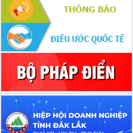
đấu có 77% xã đạt chuẩn nông thôn
mới
Chuyển đổi số 'mở đường' cho nông
nghiệp Đắk Lắk tăng trưởng bứt phá
Triển khai đồng bộ đo đạc, lập hồ sơ
địa chính, hoàn thiện cơ sở dữ liệu đất
đai
Ứng dụng sinh trắc học - Bước tiến
trong hành trình chuyển đổi số tại Đắk
Lắk
Đắk Lắk nâng cao hiệu quả công tác
Đảng từ Sổ tay đảng viên điện tử
Đắk Lắk đẩy mạnh nuôi biển công
nghệ, hướng tới phát triển thủy sản
bền vững
Tập huấn nâng cao năng lực triển khai
chuyển đổi số cho cán bộ, công chức
cấp xã
Đắk Lắk phát động hưởng ứng Ngày
Quyền của người tiêu dùng Việt Nam
2026