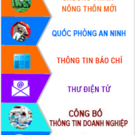
để phát triển du lịch Đắk Lắk
Khởi động Dự án Đầu tư xây dựng hạ
tầng kỹ thuật Cụm công nghiệp Tân
Tiến
Gặp mặt các cơ quan báo chí nhân Kỷ
niệm 101 năm Ngày Báo chí Cách
mạng Việt Nam
Đắk Lắk sơ kết 4 năm triển khai thực
hiện Đề án 06 của Chính phủ
Họp báo thông tin về Hội nghị Công bố
Quy hoạch và Xúc tiến đầu tư tỉnh Đắk
Lắk
Khơi thông điểm nghẽn, đẩy nhanh
giải ngân vốn khắc phục thiên tai
HĐND tỉnh thông qua điều chỉnh Quy
hoạch tỉnh thời kỳ 2021-2030
Hội thảo góp ý hồ sơ điều chỉnh quy
hoạch tỉnh Đắk Lắk thời kỳ 2021-2030,
tầm nhìn đến năm 2050
Nâng cao hiệu quả hoạt động của các