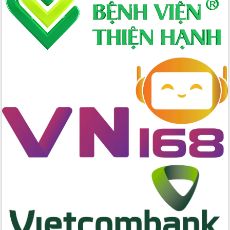
nhất, Quốc hội khóa XVI
Quyết liệt cải cách hành chính, khơi
thông nguồn lực phát triển
Nâng cao hiệu lực, hiệu quả HĐND
tỉnh thông qua hiện đại hóa hành chính
Xã Ea Phê gắn cải cách hành chính với
chuyển đổi số
Phó Chủ tịch Thường trực UBND tỉnh
Hồ Thị Nguyên Thảo làm việc tại Trung
tâm Phục vụ hành chính công xã Ea
Phê
Xây dựng nền hành chính số đồng
hành cùng nông dân dân, doanh nghiệp
Giai đoạn 2026-2030, Đắk Lắk phấn
đấu có 77% xã đạt chuẩn nông thôn
mới
Chuyển đổi số 'mở đường' cho nông
nghiệp Đắk Lắk tăng trưởng bứt phá
Triển khai đồng bộ đo đạc, lập hồ sơ
địa chính, hoàn thiện cơ sở dữ liệu đất
đai