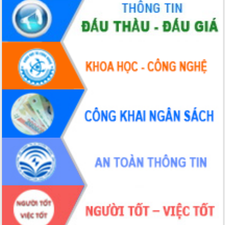
doanh nghiệp nhà nước
Hội nghị triển khai kết nối mạng
truyền số liệu chuyên dùng phục vụ cơ
quan Đảng, Nhà nước
Lễ phát động chuỗi hoạt động chung
tay làm sạch môi trường
Xã Ea Kar bước chuyển mình trong
công tác cải cách hành chính mô hình
mới
UBND tỉnh họp báo định kỳ tháng 4
năm 2026
Hội thảo khoa học “Giải pháp thúc đẩy
phát triển nền kinh tế xanh tại tỉnh
Đắk Lắk”
Tăng cường giám sát, đôn đốc thực
hiện nhiệm vụ quản lý tài sản công
hàng tuần
Tháo gỡ những vướng mắc, đẩy mạnh
công tác cải cách thủ tục hành chính
tại Trung tâm Phục vụ hành chính
công tỉnh