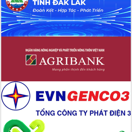
đến năm 2050
Phát động chiến dịch 30 ngày đêm
giải phóng mặt bằng Tuyến đường bộ
ven biển
Đắk Lắk nỗ lực thúc đẩy tăng trưởng
kinh tế từ 10% trở lên trong Quý
II/2026
Đắk Lắk ký kết thỏa thuận hợp tác về
chuyển đổi số giai đoạn 2026 – 2030
với Tập đoàn Bưu chính Viễn thông
Việt Nam
Thứ trưởng Bộ Y tế làm việc với tỉnh
Đắk Lắk về phát triển nhân lực y tế
cho trạm y tế cấp xã
Du lịch Đắk Lắk nâng tầm trải nghiệm
du khách thông qua Hệ thống cơ sở dữ
liệu và Bản đồ số
Tập huấn ứng dụng trí tuệ nhân tạo (AI)
trong thương mại điện tử năm 2026
Đoàn đại biểu Quốc hội tỉnh Đắk Lắk
trao đổi thông tin trước Kỳ họp thứ