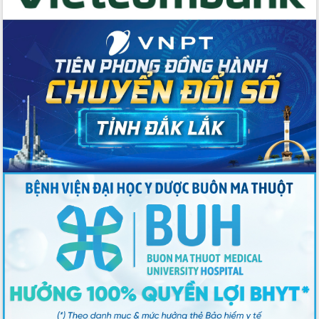
Ứng dụng sinh trắc học - Bước tiến
trong hành trình chuyển đổi số tại Đắk
Lắk
Đắk Lắk nâng cao hiệu quả công tác
Đảng từ Sổ tay đảng viên điện tử
Đắk Lắk đẩy mạnh nuôi biển công
nghệ, hướng tới phát triển thủy sản
bền vững
Tập huấn nâng cao năng lực triển khai
chuyển đổi số cho cán bộ, công chức
cấp xã
Đắk Lắk phát động hưởng ứng Ngày
Quyền của người tiêu dùng Việt Nam
2026
Đẩy mạnh cải cách hành chính, quyết
tâm đạt được mục tiêu tăng trưởng
hai con số trong năm 2026
Tổ chức trang trọng Lễ hội Đền thờ
Lương Văn Chánh năm 2026
Phó Bí thư Tỉnh ủy Đắk Lắk Đỗ Hữu