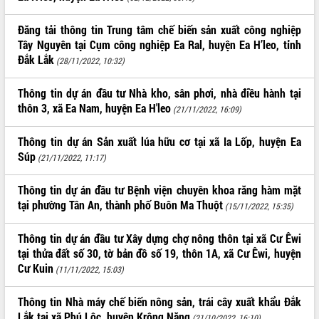
ĐIỂM TIN VĂN BẢN
Đăng tải thông tin Trung tâm chế biến sản xuất công nghiệp
Tây Nguyên tại Cụm công nghiệp Ea Ral, huyện Ea H’leo, tỉnh
QUY HOẠCH - KẾ HOẠCH
Đắk Lắk
(28/11/2022, 10:32)
Thông tin dự án đầu tư Nhà kho, sân phơi, nhà điều hành tại
thôn 3, xã Ea Nam, huyện Ea H'leo
(21/11/2022, 16:09)
Thông tin dự án Sản xuất lúa hữu cơ tại xã Ia Lốp, huyện Ea
Súp
(21/11/2022, 11:17)
Thông tin dự án đầu tư Bệnh viện chuyên khoa răng hàm mặt
tại phường Tân An, thành phố Buôn Ma Thuột
(15/11/2022, 15:35)
Thông tin dự án đầu tư Xây dựng chợ nông thôn tại xã Cư Êwi
tại thửa đất số 30, tờ bản đồ số 19, thôn 1A, xã Cư Êwi, huyện
Cư Kuin
(11/11/2022, 15:03)
Thông tin Nhà máy chế biến nông sản, trái cây xuất khẩu Đắk
Lắk tại xã Phú Lộc, huyện Krông Năng
(21/10/2022, 16:10)