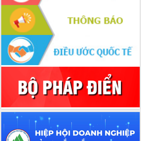
Đắk Lắk: Tôn vinh 46 giải pháp tại Hội
thi Sáng tạo Kỹ thuật 2024 - 2025
Đắk Lắk rà soát, điều chỉnh Đề án 190
về phát triển nuôi trồng thủy sản
Phó Chủ tịch UBND tỉnh Đắk Lắk
Trương Công Thái kiểm tra thực địa
Dự án cao tốc Khánh Hòa - Buôn Ma
Thuột
Định vị cà phê Việt Nam như một “di
sản sống” trong dòng chảy toàn cầu
Xây dựng nông thôn mới: Nâng cao đời
sống người dân từ những mô hình thiết
thực
Quyết liệt tháo gỡ vướng mắc, đẩy
nhanh tiến độ các dự án trọng điểm
trong Khu kinh tế Nam Phú Yên
Hòn Yến phát triển du lịch gắn với bảo
tồn biển
Lấy ý kiến điều chỉnh Quy hoạch tỉnh
Đắk Lắk thời kỳ 2021-2030, tầm nhìn