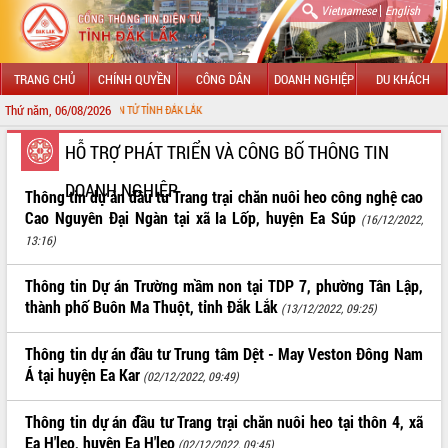
|
Vietnamese
English
TRANG CHỦ
CHÍNH QUYỀN
CÔNG DÂN
DOANH NGHIỆP
DU KHÁCH
Thứ năm, 06/08/2026
HÔNG TIN ĐIỆN TỬ TỈNH ĐẮK LẮK
GIỚI THIỆU
HỖ TRỢ PHÁT TRIỂN VÀ CÔNG BỐ THÔNG TIN
DOANH NGHIỆP
LÃNH ĐẠO UBND TỈNH
Thông tin dự án đầu tư Trang trại chăn nuôi heo công nghệ cao
Cao Nguyên Đại Ngàn tại xã Ia Lốp, huyện Ea Súp
(16/12/2022,
TIN TỨC SỰ KIỆN
13:16)
SỞ, BAN, NGÀNH
Thông tin Dự án Trường mầm non tại TDP 7, phường Tân Lập,
thành phố Buôn Ma Thuột, tỉnh Đắk Lắk
(13/12/2022, 09:25)
UBND CÁC XÃ, PHƯỜNG
Thông tin dự án đầu tư Trung tâm Dệt - May Veston Đông Nam
THÔNG TIN CHỈ ĐẠO ĐIỀU HÀNH
Á tại huyện Ea Kar
(02/12/2022, 09:49)
HỆ THỐNG VĂN BẢN
Thông tin dự án đầu tư Trang trại chăn nuôi heo tại thôn 4, xã
VĂN BẢN HĐND TỈNH
Ea H'leo, huyện Ea H'leo
(02/12/2022, 09:45)