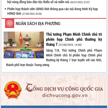
hội vùng đồng bào dân tộc thiểu số và miền núi
(03/07/2023, 22:07)
LIÊN KẾT WEB
Phiên họp thành viên UBND tỉnh thông qua các nội dung trình Kỳ họp
HĐND tỉnh
(27/06/2023, 20:56)
NGÂN SÁCH ĐỊA PHƯƠNG
THỐNG KÊ TRUY CẬP
Thủ tướng Phạm Minh Chính chủ trì
Hôm nay:
10634
phiên họp Chính phủ thường kỳ
tháng 7
Tất cả:
66023374
(07/08/2025, 14:00)
Sáng 7/8, Thủ tướng Chính phủ Phạm
Minh Chính chủ trì phiên họp Chính phủ
thường kỳ tháng 7 trực tuyến với các tỉnh,
thành phố trực thuộc Trung ương.