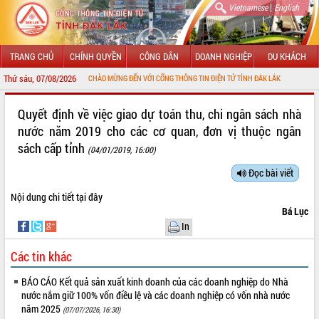
|
Vietnamese
English
TRANG CHỦ
CHÍNH QUYỀN
CÔNG DÂN
DOANH NGHIỆP
DU KHÁCH
Thứ sáu, 07/08/2026
CHÀO MỪNG ĐẾN VỚI CỔNG THÔNG TIN ĐIỆN TỬ TỈNH ĐẮK LẮK
GIỚI THIỆU
Quyết định về việc giao dự toán thu, chi ngân sách nhà
nước năm 2019 cho các cơ quan, đơn vị thuộc ngân
LÃNH ĐẠO UBND TỈNH
sách cấp tỉnh
(04/01/2019, 16:00)
TIN TỨC SỰ KIỆN
Đọc bài viết
SỞ, BAN, NGÀNH
Nội dung chi tiết
tại đây
Bá Lục
UBND CÁC XÃ, PHƯỜNG
In
THÔNG TIN CHỈ ĐẠO ĐIỀU HÀNH
Các tin khác
HỆ THỐNG VĂN BẢN
BÁO CÁO Kết quả sản xuất kinh doanh của các doanh nghiệp do Nhà
nước nắm giữ 100% vốn điều lệ và các doanh nghiệp có vốn nhà nước
năm 2025
VĂN BẢN HĐND TỈNH
(07/07/2026, 16:30)