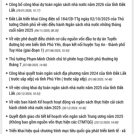
Công bố công khai dự toán ngân sách nhà nước năm 2026 của tỉnh Đắk
ĐIỂM TIN VĂN BẢN
Lắk
(29/01/2026, 15:17)
Đắk Lắk triển khai Công điện số 184/CĐ-TTg ngày 02/10/2025 của Thủ
QUY HOẠCH - KẾ HOẠCH
tướng Chính phủ về việc điều hành Ngân sách nhà nước những tháng
cuối năm 2025
(04/11/2025, 08:20)
Về việc phê duyệt điều chỉnh cơ cấu nguồn vốn đầu tư dự án Tuyến
đường bộ ven biển tỉnh Phú Yên, đoạn kết nối huyện Tuy An - thành phố
Tuy Hòa (giai đoạn 1)
(07/08/2025, 15:53)
Thủ tướng Phạm Minh Chính chủ trì phiên họp Chính phủ thường kỳ
tháng 7
(07/08/2025, 14:00)
Công khai quyết toán ngân sách địa phương năm 2024 của tỉnh Đắk Lắk
( trước sắp xếp) và tỉnh Phú Yên ( trước sắp xếp)
(01/08/2025, 14:48)
Về việc công khai dự toán ngân sách nhà nước năm 2025 của tỉnh Đắk
Lắk
(30/12/2024, 10:53)
Về việc ban hành Kế hoạch hoạt động và ngân sách thực hiện cải cách
hành chính nhà nước năm 2025
(30/12/2024, 10:46)
Quyết định giao chi tiết kế hoạch vốn ngân sách Trung ương năm 2025
(Không bao gồm nguồn vốn thực hiện các CTMTQG)
(23/12/2024, 14:00)
Triển khai hiệu quả chương trình mục tiêu quốc gia phát triển kinh tế - xã