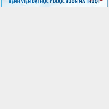
Liên hệ Truyền thông
:
📞 0262.8599799
BÌNH CHỌN
Xin ý kiến đánh giá về giao diện, nội dung, chất lượng cung cấp thông tin của
Cổng thông tin điện tử tỉnh
Rất tốt
Tốt
Trung bình