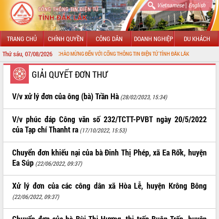
|
Vietnamese
English
TRANG CHỦ
CHÍNH QUYỀN
CÔNG DÂN
DOANH NGHIỆP
DU KHÁCH
Thứ sáu, 07/08/2026
CHÀO MỪNG ĐẾN VỚI CỔNG THÔNG TIN ĐIỆN TỬ TỈNH ĐẮK LẮK
GIỚI THIỆU
GIẢI QUYẾT ĐƠN THƯ
LÃNH ĐẠO UBND TỈNH
V/v xử lý đơn của ông (bà) Trần Hà
(28/02/2023, 15:34)
TIN TỨC SỰ KIỆN
V/v phúc đáp Công văn số 232/TCTT-PVBT ngày 20/5/2022
của Tạp chí Thanht ra
(17/10/2022, 15:53)
SỞ, BAN, NGÀNH
Chuyển đơn khiếu nại của bà Đinh Thị Phép, xã Ea Rốk, huyện
UBND CÁC XÃ, PHƯỜNG
Ea Súp
(22/06/2022, 09:37)
THÔNG TIN CHỈ ĐẠO ĐIỀU HÀNH
Xử lý đơn của các công dân xã Hòa Lễ, huyện Krông Bông
HỆ THỐNG VĂN BẢN
(22/06/2022, 09:37)
VĂN BẢN HĐND TỈNH
Chuyển đơn của bà Bùi Thị Hương, thị trấn Buôn Trấp, huyện