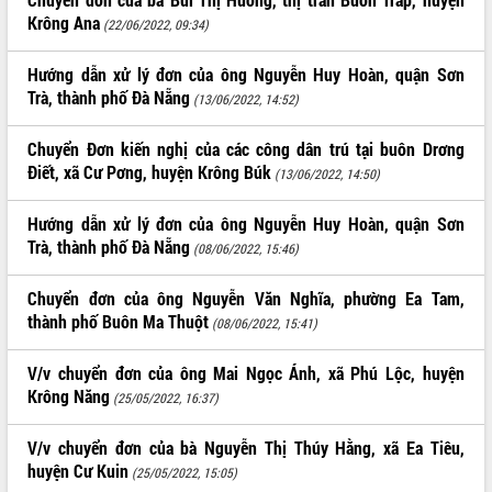
Krông Ana
(22/06/2022, 09:34)
ĐIỂM TIN VĂN BẢN
Hướng dẫn xử lý đơn của ông Nguyễn Huy Hoàn, quận Sơn
QUY HOẠCH - KẾ HOẠCH
Trà, thành phố Đà Nẵng
(13/06/2022, 14:52)
Chuyển Đơn kiến nghị của các công dân trú tại buôn Drơng
Điết, xã Cư Pơng, huyện Krông Búk
(13/06/2022, 14:50)
Hướng dẫn xử lý đơn của ông Nguyễn Huy Hoàn, quận Sơn
Trà, thành phố Đà Nẵng
(08/06/2022, 15:46)
Chuyển đơn của ông Nguyễn Văn Nghĩa, phường Ea Tam,
thành phố Buôn Ma Thuột
(08/06/2022, 15:41)
V/v chuyển đơn của ông Mai Ngọc Ánh, xã Phú Lộc, huyện
Krông Năng
(25/05/2022, 16:37)
V/v chuyển đơn của bà Nguyễn Thị Thúy Hằng, xã Ea Tiêu,
huyện Cư Kuin
(25/05/2022, 15:05)