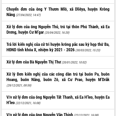
Tất cả:
66053542
Chuyển đơn của ông Y Thươn Mlô, xã Dliêya, huyện Krông
Năng
(27/04/2022, 14:47)
Xử lý đơn của ông Nguyễn Thủ, trú tại thôn Phú Thành, xã Ea
Drơng, huyện Cư M’gar
(25/04/2022, 16:20)
Trả lời kiến nghị của cử tri huyện krông pắc sau kỳ họp thứ Ba,
HĐND tỉnh khóa X, nhiệm kỳ 2021 - 2026
(30/03/2022, 15:23)
Xử lý đơn của Bà Nguyễn Thị Thư
(20/01/2022, 10:02)
Xử lý Đơn kiến nghị của các công dân trú tại buôn Pa, buôn
Hoang, buôn Năng, buôn Zô, xã Cư Prao, huyện M’Drắk
(29/12/2021, 09:59)
V/v xử lý đơn của ông Nguyễn Tất Thanh, xã Ea H’leo, huyện Ea
H’leo
(22/12/2021, 16:08)
V/v xử lý đơn của ông Nguyễn Văn Thịnh
(22/12/2021, 16:08)