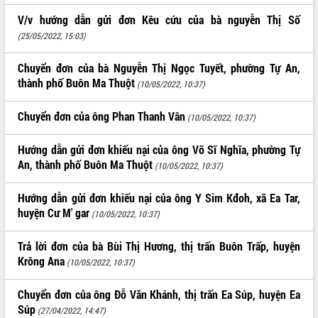
V/v hướng dẫn gửi đơn Kêu cứu của bà nguyễn Thị Số
VIDEO
(25/05/2022, 15:03)
Không có file video nào để phát.
Chuyển đơn của bà Nguyễn Thị Ngọc Tuyết, phường Tự An,
ALBUM ẢNH
thành phố Buôn Ma Thuột
(10/05/2022, 10:37)
Chuyển đơn của ông Phan Thanh Vân
(10/05/2022, 10:37)
Hướng dẫn gửi đơn khiếu nại của ông Võ Sĩ Nghĩa, phường Tự
An, thành phố Buôn Ma Thuột
(10/05/2022, 10:37)
Hướng dẫn gửi đơn khiếu nại của ông Y Sim Kđoh, xã Ea Tar,
huyện Cư M' gar
(10/05/2022, 10:37)
LIÊN KẾT WEB
Trả lời đơn của bà Bùi Thị Hương, thị trấn Buôn Trấp, huyện
Krông Ana
(10/05/2022, 10:37)
THỐNG KÊ TRUY CẬP
Chuyển đơn của ông Đỗ Văn Khánh, thị trấn Ea Súp, huyện Ea
Súp
Hôm nay:
(27/04/2022, 14:47)
8219