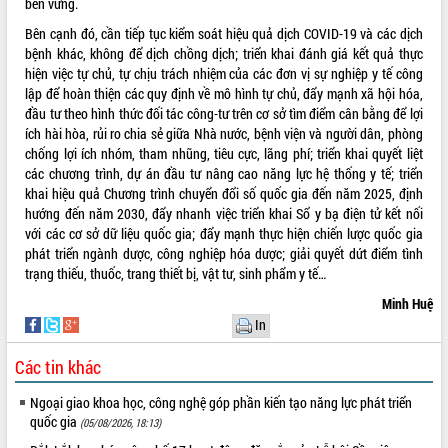
bền vững.
Bên cạnh đó, cần tiếp tục kiểm soát hiệu quả dịch COVID-19 và các dịch
bệnh khác, không để dịch chồng dịch; triển khai đánh giá kết quả thực
hiện việc tự chủ, tự chịu trách nhiệm của các đơn vị sự nghiệp y tế công
lập để hoàn thiện các quy định về mô hình tự chủ, đẩy mạnh xã hội hóa,
đầu tư theo hình thức đối tác công-tư trên cơ sở tìm điểm cân bằng để lợi
ích hài hòa, rủi ro chia sẻ giữa Nhà nước, bệnh viện và người dân, phòng
chống lợi ích nhóm, tham nhũng, tiêu cực, lãng phí; triển khai quyết liệt
các chương trình, dự án đầu tư nâng cao năng lực hệ thống y tế; triển
khai hiệu quả Chương trình chuyển đổi số quốc gia đến năm 2025, định
hướng đến năm 2030, đẩy nhanh việc triển khai Sổ y bạ điện tử kết nối
với các cơ sở dữ liệu quốc gia; đẩy mạnh thực hiện chiến lược quốc gia
phát triển ngành dược, công nghiệp hóa dược; giải quyết dứt điểm tình
trạng thiếu, thuốc, trang thiết bị, vật tư, sinh phẩm y tế…
Minh Huệ
In
Các tin khác
Ngoại giao khoa học, công nghệ góp phần kiến tạo năng lực phát triển
quốc gia
(05/08/2026, 18:13)