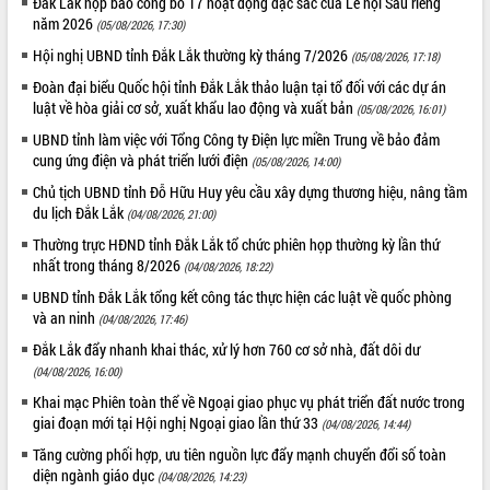
Đắk Lắk họp báo công bố 17 hoạt động đặc sắc của Lễ hội Sầu riêng
năm 2026
(05/08/2026, 17:30)
Hội nghị UBND tỉnh Đắk Lắk thường kỳ tháng 7/2026
(05/08/2026, 17:18)
Đoàn đại biểu Quốc hội tỉnh Đắk Lắk thảo luận tại tổ đối với các dự án
luật về hòa giải cơ sở, xuất khẩu lao động và xuất bản
(05/08/2026, 16:01)
UBND tỉnh làm việc với Tổng Công ty Điện lực miền Trung về bảo đảm
cung ứng điện và phát triển lưới điện
(05/08/2026, 14:00)
Chủ tịch UBND tỉnh Đỗ Hữu Huy yêu cầu xây dựng thương hiệu, nâng tầm
du lịch Đắk Lắk
(04/08/2026, 21:00)
Thường trực HĐND tỉnh Đắk Lắk tổ chức phiên họp thường kỳ lần thứ
nhất trong tháng 8/2026
(04/08/2026, 18:22)
UBND tỉnh Đắk Lắk tổng kết công tác thực hiện các luật về quốc phòng
và an ninh
(04/08/2026, 17:46)
Đắk Lắk đẩy nhanh khai thác, xử lý hơn 760 cơ sở nhà, đất dôi dư
(04/08/2026, 16:00)
Khai mạc Phiên toàn thể về Ngoại giao phục vụ phát triển đất nước trong
giai đoạn mới tại Hội nghị Ngoại giao lần thứ 33
(04/08/2026, 14:44)
Tăng cường phối hợp, ưu tiên nguồn lực đẩy mạnh chuyển đổi số toàn
diện ngành giáo dục
(04/08/2026, 14:23)