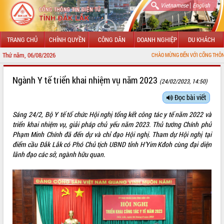
|
Vietnamese
English
TRANG CHỦ
CHÍNH QUYỀN
CÔNG DÂN
DOANH NGHIỆP
DU KHÁCH
Thứ năm, 06/08/2026
CHÀO MỪNG ĐẾN VỚI CỔNG THÔNG TIN ĐIỆN TỬ TỈNH ĐẮK 
GIỚI THIỆU
Ngành Y tế triển khai nhiệm vụ năm 2023
(24/02/2023, 14:50)
LÃNH ĐẠO UBND TỈNH
Đọc bài viết
Sáng 24/2, Bộ Y tế tổ chức Hội nghị tổng kết công tác y tế năm 2022 và
TIN TỨC SỰ KIỆN
triển khai nhiệm vụ, giải pháp chủ yếu năm 2023. Thủ tướng Chính phủ
Phạm Minh Chính đã đến dự và chỉ đạo Hội nghị. Tham dự Hội nghị tại
SỞ, BAN, NGÀNH
điểm cầu Đắk Lắk có Phó Chủ tịch UBND tỉnh H’Yim Kđoh cùng đại diện
lãnh đạo các sở, ngành hữu quan.
UBND CÁC XÃ, PHƯỜNG
THÔNG TIN CHỈ ĐẠO ĐIỀU HÀNH
HỆ THỐNG VĂN BẢN
VĂN BẢN HĐND TỈNH