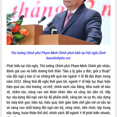
Thủ tướng Chính phủ Phạm Minh Chính phát biểu tại Hội nghị (Ảnh:
baochinhphu.vn).
Phát biểu tại Hội nghị, Thủ tướng Chính phủ Phạm Minh Chính ghi nhận,
đánh giá cao và biểu dương tinh thần “Sâu y lý, giàu y đức, giỏi y thuật”
của đội ngũ y bác sĩ và những kết quả mà ngành Y tế đã đạt được trong
năm 2022. Đồng thời đề nghị thời gian tới, ngành Y tế tiếp tục thực hiện
hiệu quả các chủ trương, cơ chế, chính sách của Đảng, Nhà nước về bảo
vệ, chăm sóc, nâng cao sức khỏe nhân dân và công tác dân số; tiếp
tục xây dựng đội ngũ cán bộ đủ phẩm chất, năng lực và uy tín, xây dựng
bộ máy tinh gọn, hiệu lực, hiệu quả, tinh giản biên chế gắn với cơ cấu lại
và nâng cao chất lượng đội ngũ cán bộ, công chức, viên chức; tập trung
xây dựng, hoàn thiện thể chế, chính sách để ngành Y tế phát triển nhanh,