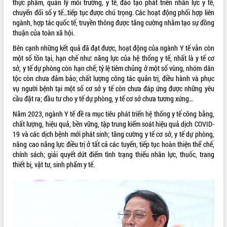
thực phẩm, quản lý môi trường, y tế, đào tạo phát triển nhân lực y tế,
chuyển đổi số y tế…tiếp tục được chú trọng. Các hoạt động phối hợp liên
ngành, hợp tác quốc tế, truyền thông được tăng cường nhằm tạo sự đồng
thuận của toàn xã hội.
Bên cạnh những kết quả đã đạt được, hoạt động của ngành Y tế vẫn còn
một số tồn tại, hạn chế như: năng lực của hệ thống y tế, nhất là y tế cơ
sở, y tế dự phòng còn hạn chế; tỷ lệ tiêm chủng ở một số vùng, nhóm dân
tộc còn chưa đảm bảo; chất lượng công tác quản trị, điều hành và phục
vụ người bệnh tại một số cơ sở y tế còn chưa đáp ứng được những yêu
cầu đặt ra; đầu tư cho y tế dự phòng, y tế cơ sở chưa tương xứng…
Năm 2023, ngành Y tế đề ra mục tiêu phát triển hệ thống y tế công bằng,
chất lượng, hiệu quả, bền vững, tập trung kiểm soát hiệu quả dịch COVID-
19 và các dịch bệnh mới phát sinh; tăng cường y tế cơ sở, y tế dự phòng,
nâng cao năng lực điều trị ở tất cả các tuyến, tiếp tục hoàn thiện thể chế,
chính sách; giải quyết dứt điểm tình trạng thiếu nhân lực, thuốc, trang
thiết bị, vật tư, sinh phẩm y tế.