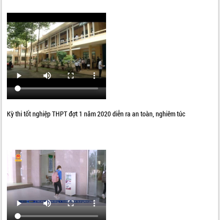
Kỳ thi tốt nghiệp THPT đợt 1 năm 2020 diễn ra an toàn, nghiêm túc