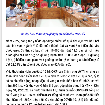
ĐIỂM TIN VĂN BẢN
QUY HOẠCH - KẾ HOẠCH
Các đại biểu tham dự Hội nghị tại điểm cầu Đắk Lắk.
Năm 2022, công tác y tế đã đạt được nhiều kết quả tích cực trên hầu hết
các lĩnh vực. Ngành Y tế đã hoàn thành đạt và vượt 3 chỉ tiêu chủ yếu
được giao. Cụ thể, số bác sĩ trên 10.000 dân đạt 11,5 bác sĩ, (chỉ tiêu
được giao 9,4 bác sĩ); số giường bệnh trên 10.000 dân đạt 31 giường
bệnh, (chỉ tiêu được giao 29,5 giường bệnh); tỷ lệ tham gia bảo hiểm y tế
đạt 92,03% dân số (chỉ tiêu được giao 92% dân số).
Việc thực hiện Nghị quyết số 128/NQ-CP của Chính phủ về “Thích ứng an
toàn, linh hoạt, kiểm soát hiệu quả dịch COVID-19” đạt hiệu quả cao, tỷ lệ
số ca chuyển nặng, nhập viện, tử vong ở mức thấp hơn rất nhiều so với
năm 2021, so với khu vực và trên thế giới, góp phần phục hồi KT-XH. Đến
ngày 31/12/2022, cả nước ghi nhận 11,5 triệu ca mắc COVID-19, tổng số
ca tử vong là 43.186 ca, chiếm 0,4% tổng số ca nhiễm. Toàn quốc đã triển
khai tiêm trên 265,4 triệu mũi vắc xin phòng COVID-19, tỷ lệ tiêm đủ mũi
cơ bản cho người 12 tuổi trở lên xấp xỉ đạt 100%.