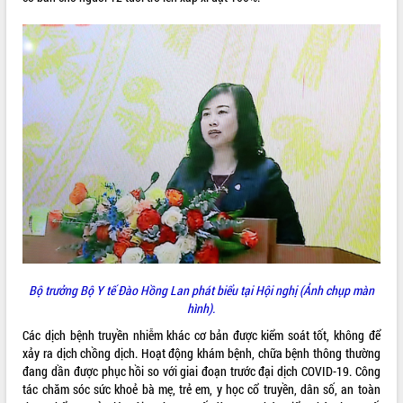
THỐNG KÊ TRUY CẬP
Hôm nay:
14871
Tất cả:
65991013
Bộ trưởng Bộ Y tế Đào Hồng Lan phát biểu tại Hội nghị (Ảnh chụp màn
hình).
Các dịch bệnh truyền nhiễm khác cơ bản được kiểm soát tốt, không để
xảy ra dịch chồng dịch. Hoạt động khám bệnh, chữa bệnh thông thường
đang dần được phục hồi so với giai đoạn trước đại dịch COVID-19. Công
tác chăm sóc sức khoẻ bà mẹ, trẻ em, y học cổ truyền, dân số, an toàn