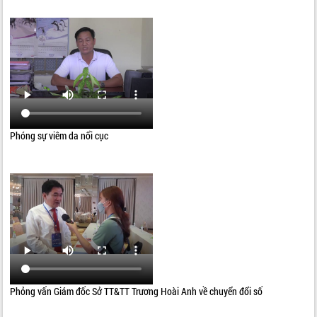
Phóng sự viêm da nổi cục
Phỏng vấn Giám đốc Sở TT&TT Trương Hoài Anh về chuyển đổi số