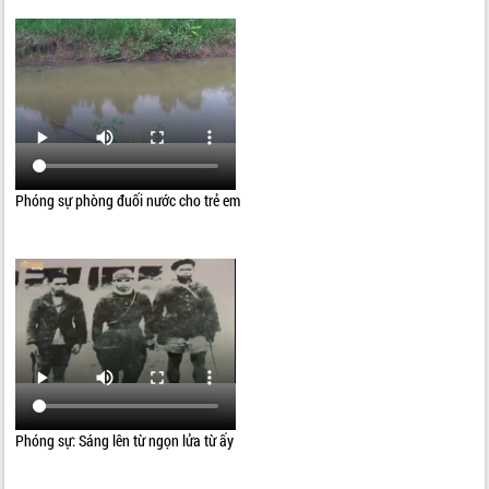
Phóng sự phòng đuối nước cho trẻ em
Phóng sự: Sáng lên từ ngọn lửa từ ấy