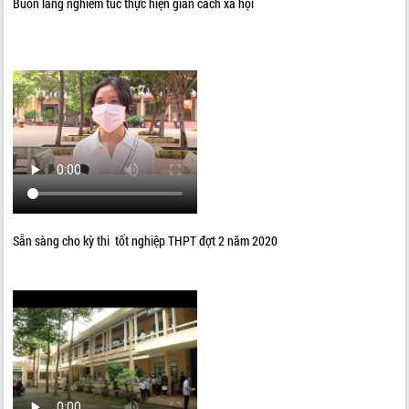
Buôn làng nghiêm túc thực hiện giãn cách xã hội
Sẵn sàng cho kỳ thi tốt nghiệp THPT đợt 2 năm 2020