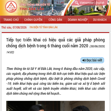
|
Vietnamese
English
TRANG CHỦ
CHÍNH QUYỀN
CÔNG DÂN
DOANH NGHIỆP
DU KHÁCH
Thứ sáu, 07/08/2026
CHÀO MỪN
GIỚI THIỆU
Tiếp tục triển khai có hiệu quả các giải pháp phòng
chống dịch bệnh trong 6 tháng cuối năm 2020
(30/06/2020,
LÃNH ĐẠO UBND TỈNH
14:02)
TIN TỨC SỰ KIỆN
Đọc bài viết
SỞ, BAN, NGÀNH
Theo thông tin từ Sở Y tế Đắk Lắk, trong 6 tháng đầu năm 2020, các cấp,
các ngành, địa phương trong tỉnh đã tích cực triển khai hiệu quả các biện
UBND CÁC XÃ, PHƯỜNG
pháp phòng chống dịch bệnh, đặc biệt là phòng chống dịch bệnh Covid
-19; triển khai hiệu quả công tác kiểm tra, giám sát và xử lý ổ bệnh sốt
THÔNG TIN CHỈ ĐẠO ĐIỀU HÀNH
xuất huyết, sốt rét và các bệnh truyền nhiễm khác; triển khai các chiến
dịch tiêm chủng mở rộng theo kế hoạch…
HỆ THỐNG VĂN BẢN
VĂN BẢN HĐND TỈNH