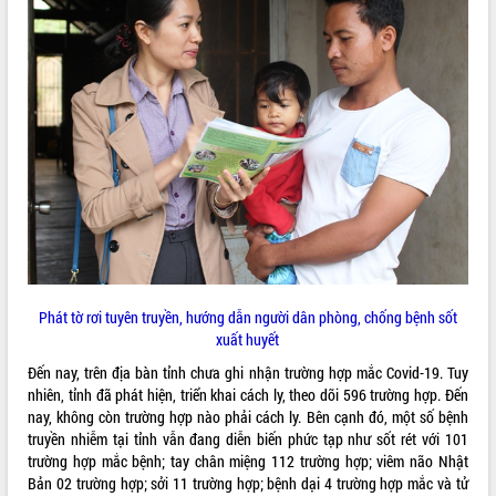
ĐIỂM TIN VĂN BẢN
QUY HOẠCH - KẾ HOẠCH
Phát tờ rơi tuyên truyền, hướng dẫn người dân phòng, chống bệnh sốt
xuất huyết
Đến nay, trên địa bàn tỉnh chưa ghi nhận trường hợp mắc Covid-19. Tuy
nhiên, tỉnh đã phát hiện, triển khai cách ly, theo dõi 596 trường hợp. Đến
nay, không còn trường hợp nào phải cách ly. Bên cạnh đó, một số bệnh
truyền nhiễm tại tỉnh vẫn đang diễn biến phức tạp như sốt rét với 101
trường hợp mắc bệnh; tay chân miệng 112 trường hợp; viêm não Nhật
Bản 02 trường hợp; sởi 11 trường hợp; bệnh dại 4 trường hợp mắc và tử