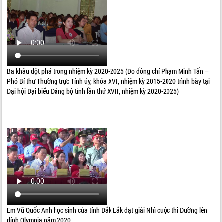
Ba khâu đột phá trong nhiệm kỳ 2020-2025 (Do đồng chí Phạm Minh Tấn –
Phó Bí thư Thường trực Tỉnh ủy, khóa XVI, nhiệm kỳ 2015-2020 trình bày tại
Đại hội Đại biểu Đảng bộ tỉnh lần thứ XVII, nhiệm kỳ 2020-2025)
Em Vũ Quốc Anh học sinh của tỉnh Đắk Lắk đạt giải Nhì cuộc thi Đường lên
đỉnh Olympia năm 2020