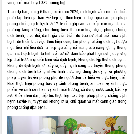
vong; sốt xuất huyết 382 trường hợp…
THỐNG KÊ TRUY CẬP
Theo dự báo, trong 6 tháng cuối năm 2020, dịch bệnh vẫn còn diễn biến
phức tạp trên địa bàn. Để tiếp tục thực hiện có hiệu quả các giải pháp
Hôm nay:
10369
phòng chống dịch bệnh, Sở Y tế đề nghị các các cấp, các ngành, địa
Tất cả:
66023109
phương tăng cường, chủ động triển khai các hoạt động phòng chống
dịch bệnh, theo dõi, đánh giá diễn biến, dự báo sự phát triển của dịch
bệnh để triển khai việc thực hiện công tác phòng, chống dịch đạt được
mục tiêu, chỉ tiêu đưa ra; tiếp tục củng cố, nâng cao năng lực hệ thống
giám sát dịch bệnh từ tỉnh đến cơ sở, đảm bảo phát hiện sớm, đáp ứng
kịp thời trước mọi diễn biến của dịch bệnh, khống chế kịp thời dịch bệnh,
không để dịch bệnh lớn xảy ra; đẩy mạnh công tác truyền thông phòng
chống dịch bệnh bằng nhiều hình thức, nội dung đa dạng và phương
pháp tuyên truyền phong phú để người dân dễ hiểu và thực hiện; triển
khai thực hiện phong trào vệ sinh phòng bệnh, an toàn vệ sinh thực
phẩm, vệ sinh cá nhân, vệ sinh môi trường, sử dụng nước sạch, bảo vệ
sức khỏe nhân dân; tiếp tục thực hiện các biện pháp phòng chống dịch
bệnh Covid-19, tuyệt đối không lơ là, chủ quan và mất cảnh giác trong
phòng chống dịch bệnh.