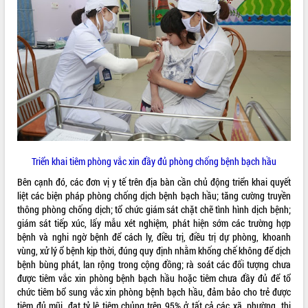
Triển khai tiêm phòng vắc xin đầy đủ phòng chống bệnh bạch hầu
Bên cạnh đó, các đơn vị y tế trên địa bàn cần chủ động triển khai quyết
liệt các biện pháp phòng chống dịch bệnh bạch hầu; tăng cường truyền
thông phòng chống dịch; tổ chức giám sát chặt chẽ tình hình dịch bệnh;
giám sát tiếp xúc, lấy mẫu xét nghiệm, phát hiện sớm các trường hợp
bệnh và nghi ngờ bệnh để cách ly, điều trị, điều trị dự phòng, khoanh
vùng, xử lý ổ bệnh kịp thời, đúng quy định nhằm khống chế không để dịch
bệnh bùng phát, lan rộng trong cộng đồng; rà soát các đối tượng chưa
được tiêm vắc xin phòng bệnh bạch hầu hoặc tiêm chưa đầy đủ để tổ
chức tiêm bổ sung vắc xin phòng bệnh bạch hầu, đảm bảo cho trẻ được
tiêm đủ mũi, đạt tỷ lệ tiêm chủng trên 95% ở tất cả các xã, phường, thị