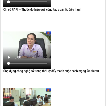
Chỉ số PAPI – Thước đo hiệu quả công tác quản lý, điều hành
Ứng dụng công nghệ số trong thời kỳ đẩy mạnh cuộc cách mạng lần thứ tư