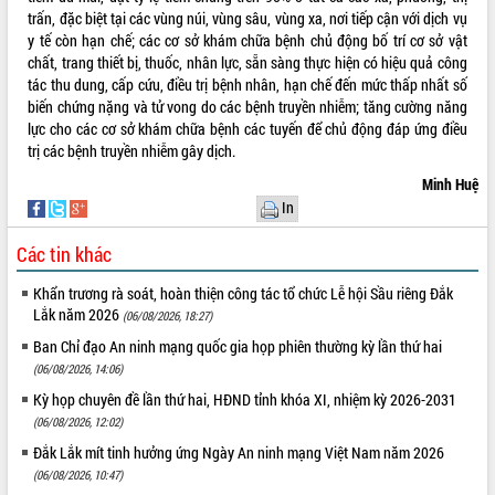
trấn, đặc biệt tại các vùng núi, vùng sâu, vùng xa, nơi tiếp cận với dịch vụ
y tế còn hạn chế; các cơ sở khám chữa bệnh chủ động bố trí cơ sở vật
chất, trang thiết bị, thuốc, nhân lực, sẵn sàng thực hiện có hiệu quả công
tác thu dung, cấp cứu, điều trị bệnh nhân, hạn chế đến mức thấp nhất số
biến chứng nặng và tử vong do các bệnh truyền nhiễm; tăng cường năng
lực cho các cơ sở khám chữa bệnh các tuyến để chủ động đáp ứng điều
trị các bệnh truyền nhiễm gây dịch.
Minh Huệ
In
Các tin khác
Khẩn trương rà soát, hoàn thiện công tác tổ chức Lễ hội Sầu riêng Đắk
Lắk năm 2026
(06/08/2026, 18:27)
Ban Chỉ đạo An ninh mạng quốc gia họp phiên thường kỳ lần thứ hai
(06/08/2026, 14:06)
Kỳ họp chuyên đề lần thứ hai, HĐND tỉnh khóa XI, nhiệm kỳ 2026-2031
(06/08/2026, 12:02)
Đắk Lắk mít tinh hưởng ứng Ngày An ninh mạng Việt Nam năm 2026
(06/08/2026, 10:47)