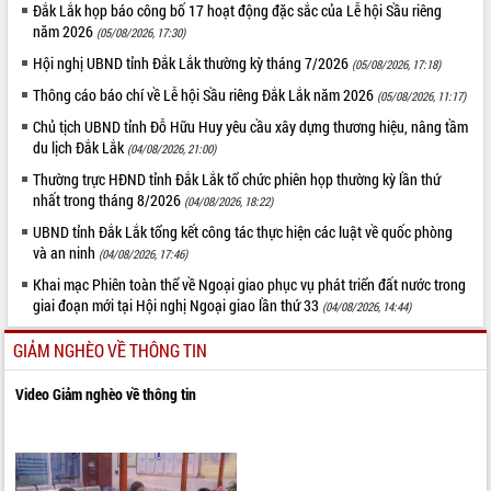
Đắk Lắk họp báo công bố 17 hoạt động đặc sắc của Lễ hội Sầu riêng
năm 2026
(05/08/2026, 17:30)
Hội nghị UBND tỉnh Đắk Lắk thường kỳ tháng 7/2026
(05/08/2026, 17:18)
Thông cáo báo chí về Lễ hội Sầu riêng Đắk Lắk năm 2026
(05/08/2026, 11:17)
Chủ tịch UBND tỉnh Đỗ Hữu Huy yêu cầu xây dựng thương hiệu, nâng tầm
du lịch Đắk Lắk
(04/08/2026, 21:00)
Thường trực HĐND tỉnh Đắk Lắk tổ chức phiên họp thường kỳ lần thứ
nhất trong tháng 8/2026
(04/08/2026, 18:22)
UBND tỉnh Đắk Lắk tổng kết công tác thực hiện các luật về quốc phòng
và an ninh
(04/08/2026, 17:46)
Khai mạc Phiên toàn thể về Ngoại giao phục vụ phát triển đất nước trong
giai đoạn mới tại Hội nghị Ngoại giao lần thứ 33
(04/08/2026, 14:44)
GIẢM NGHÈO VỀ THÔNG TIN
Video Giảm nghèo về thông tin