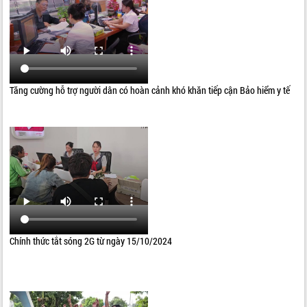
Tăng cường hỗ trợ người dân có hoàn cảnh khó khăn tiếp cận Bảo hiểm y tế
Chính thức tắt sóng 2G từ ngày 15/10/2024