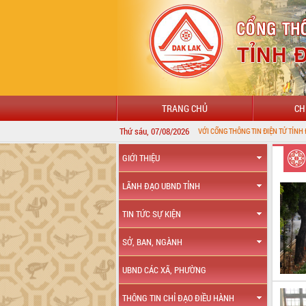
TRANG CHỦ
CH
Thứ sáu, 07/08/2026
CHÀO MỪNG ĐẾN VỚI CỔNG THÔNG TIN ĐIỆN TỬ TỈNH ĐẮK LẮK
GIỚI THIỆU
LÃNH ĐẠO UBND TỈNH
TIN TỨC SỰ KIỆN
SỞ, BAN, NGÀNH
UBND CÁC XÃ, PHƯỜNG
THÔNG TIN CHỈ ĐẠO ĐIỀU HÀNH