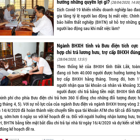
hưởng những quyền lợi gì?
(28/04/2020, 14:00
Dịch Covid-19 khiến nhiều doanh nghiệp lao đao
gia tăng tỷ lệ người lao động bị mất việc. Chín
bảo hiểm thất nghiệp (BHTN) sẽ hỗ trợ những g
người lao động sau khi mất việc làm?
Ngành BHXH tỉnh và Bưu điện tích cực 
hợp chi trả lương hưu, trợ cấp BHXH đún
(28/04/2020, 13:51)
Theo thống kê của BHXH tỉnh Đắk Lắk, toàn
đang có hơn 40.000 người được hưởng lương h
trợ cấp BHXH hằng tháng. Trong đó, hơn 1
người nhận qua tài khoản cá nhân và khoảng 3
người được chi trả bằng tiền mặt. BHXH tỉnh đ
kinh phí cho phía Bưu điện chi trả hơn 360 tỉ đồng cho những đối tượng được 
ng tháng 4, 5). Với sự nỗ lực của của ngành Bưu điện và ngành BHXH trong vòng 2
à 14/4/2020 đã hoàn thành việc chuyển tiền qua tài khoản ATM cho tất cả đối tượn
g, sớm hơn 6 ngày so với kế hoạch đề ra. Đối với người hưởng nhận lương hưu, tr
, BHTN bằng tiền mặt bắt đầu chi trả tại nhà từ ngày 16/4/2020 và dự kiến sẽ kết
 đúng kế hoạch đề ra.