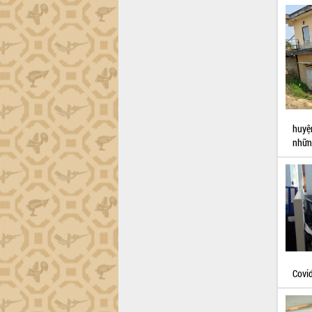
huyệ
nhữn
Covid