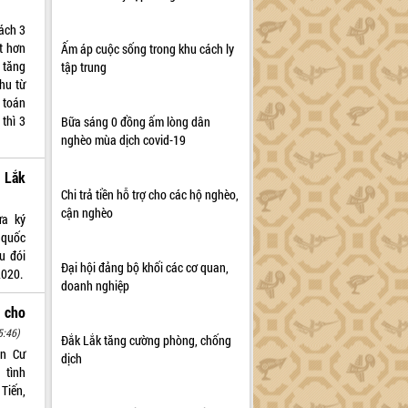
ách 3
t hơn
Ấm áp cuộc sống trong khu cách ly
 tăng
tập trung
hu từ
 toán
thì 3
Bữa sáng 0 đồng ấm lòng dân
nghèo mùa dịch covid-19
 Lắk
Chi trả tiền hỗ trợ cho các hộ nghèo,
cận nghèo
ừa ký
 quốc
u đói
Đại hội đảng bộ khối các cơ quan,
2020.
doanh nghiệp
” cho
5:46)
Đắk Lắk tăng cường phòng, chống
ện Cư
dịch
 tình
 Tiến,