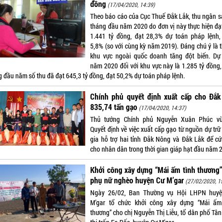
đồng
(17/04/2020, 14:39)
Theo báo cáo của Cục Thuế Đắk Lắk, thu ngân s
tháng đầu năm 2020 do đơn vị này thực hiện đạ
1.441 tỷ đồng, đạt 28,3% dự toán pháp lệnh,
5,8% (so với cùng kỳ năm 2019). Đáng chú ý là t
khu vực ngoài quốc doanh tăng đột biến. Dự
năm 2020 đối với khu vực này là 1.285 tỷ đồng, 
g đầu năm số thu đã đạt 645,3 tỷ đồng, đạt 50,2% dự toán pháp lệnh.
Chính phủ quyết định xuất cấp cho Đắk
835,74 tấn gạo
(17/04/2020, 14:37)
Thủ tướng Chính phủ Nguyễn Xuân Phúc v
Quyết định về việc xuất cấp gạo từ nguồn dự trữ
gia hỗ trợ hai tỉnh Đắk Nông và Đắk Lắk để cứ
cho nhân dân trong thời gian giáp hạt đầu năm 
Khởi công xây dựng “Mái ấm tình thương
phụ nữ nghèo huyện Cư M’gar
(27/02/2020, 1
Ngày 26/02, Ban Thường vụ Hội LHPN huy
M’gar tổ chức khởi công xây dựng “Mái ấm
thương” cho chị Nguyễn Thị Liễu, tổ dân phố Tân