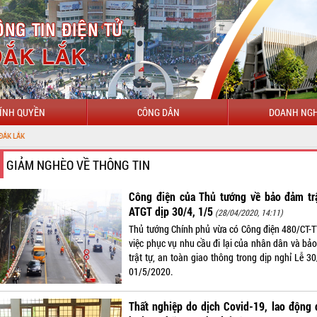
ÍNH QUYỀN
CÔNG DÂN
DOANH NGH
GIẢM NGHÈO VỀ THÔNG TIN
Công điện của Thủ tướng về bảo đảm trậ
ATGT dịp 30/4, 1/5
(28/04/2020, 14:11)
Thủ tướng Chính phủ vừa có Công điện 480/CT-T
việc phục vụ nhu cầu đi lại của nhân dân và bả
trật tự, an toàn giao thông trong dịp nghỉ Lễ 3
01/5/2020.
Thất nghiệp do dịch Covid-19, lao động