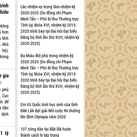
rình
Các nhiệm vụ trọng tâm nhiệm kỳ
hiếu
2020-2025 (Do đồng chí Phạm
Minh Tấn – Phó Bí thư Thường trực
Tỉnh ủy, khóa XVI, nhiệm kỳ 2015-
 Nông
2020 trình bày tại Đại hội Đại biểu
ó hơn
Đảng bộ tỉnh lần thứ XVII, nhiệm kỳ
n tỉnh
2020-2025)
a khô
 hộ),
Ba khâu đột phá trong nhiệm kỳ
trong
2020-2025 (Do đồng chí Phạm
Minh Tấn – Phó Bí thư Thường trực
Tỉnh ủy, khóa XVI, nhiệm kỳ 2015-
ơ gia
2020 trình bày tại Đại hội Đại biểu
)
Đảng bộ tỉnh lần thứ XVII, nhiệm kỳ
h phủ
2020-2025)
, Cục
nh để
Em Vũ Quốc Anh học sinh của tỉnh
 tiền
Đắk Lắk đạt giải Nhì cuộc thi Đường
 dịch
lên đỉnh Olympia năm 2020
107 công dân tại đắk lắk hoàn
1 tỷ
thành cách ly tập trung