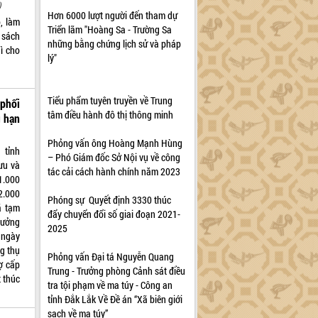
)
Hơn 6000 lượt người đến tham dự
, làm
Triển lãm "Hoàng Sa - Trường Sa
h sách
những bằng chứng lịch sử và pháp
ì cho
lý"
Tiểu phẩm tuyên truyền về Trung
phối
tâm điều hành đô thị thông minh
g hạn
Phỏng vấn ông Hoàng Mạnh Hùng
 tỉnh
– Phó Giám đốc Sở Nội vụ về công
ưu và
tác cải cách hành chính năm 2023
1.000
2.000
Phóng sự Quyết định 3330 thúc
ã tạm
đẩy chuyển đổi số giai đoạn 2021-
hưởng
2025
 ngày
g thụ
Phỏng vấn Đại tá Nguyễn Quang
ợ cấp
Trung - Trưởng phòng Cảnh sát điều
 thúc
tra tội phạm về ma túy - Công an
tỉnh Đắk Lắk Về Đề án “Xã biên giới
sạch về ma túy”