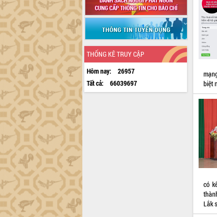
THỐNG KÊ TRUY CẬP
Hôm nay:
26957
mạng
Tất cả:
66039697
biệt 
có k
thàn
Lắk s