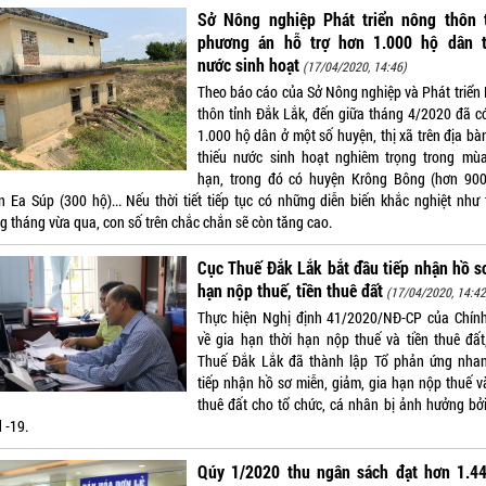
Sở Nông nghiệp Phát triển nông thôn t
phương án hỗ trợ hơn 1.000 hộ dân t
nước sinh hoạt
(17/04/2020, 14:46)
Theo báo cáo của Sở Nông nghiệp và Phát triển
thôn tỉnh Đắk Lắk, đến giữa tháng 4/2020 đã c
1.000 hộ dân ở một số huyện, thị xã trên địa bà
thiếu nước sinh hoạt nghiêm trọng trong mù
hạn, trong đó có huyện Krông Bông (hơn 900
n Ea Súp (300 hộ)... Nếu thời tiết tiếp tục có những diễn biến khắc nghiệt như 
g tháng vừa qua, con số trên chắc chắn sẽ còn tăng cao.
Cục Thuế Đắk Lắk bắt đầu tiếp nhận hồ s
hạn nộp thuế, tiền thuê đất
(17/04/2020, 14:42
Thực hiện Nghị định 41/2020/NĐ-CP của Chín
về gia hạn thời hạn nộp thuế và tiền thuê đất
Thuế Đắk Lắk đã thành lập Tổ phản ứng nha
tiếp nhận hồ sơ miễn, giảm, gia hạn nộp thuế và
thuê đất cho tổ chức, cá nhân bị ảnh hưởng bởi
 -19.
Qúy 1/2020 thu ngân sách đạt hơn 1.44