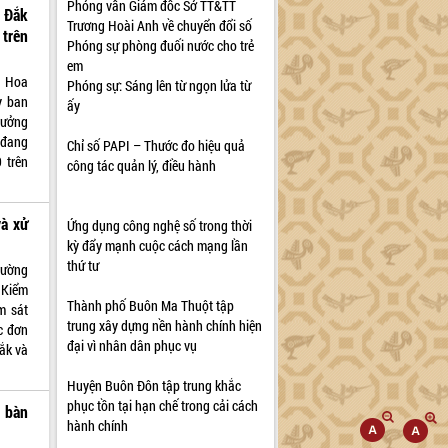
Phỏng vấn Giám đốc Sở TT&TT
 Đắk
Trương Hoài Anh về chuyển đổi số
 trên
Phóng sự phòng đuối nước cho trẻ
em
m Hoa
Phóng sự: Sáng lên từ ngọn lửa từ
y ban
ấy
rưởng
 đang
Chỉ số PAPI – Thước đo hiệu quả
 trên
công tác quản lý, điều hành
và xử
Ứng dụng công nghệ số trong thời
kỳ đẩy mạnh cuộc cách mạng lần
thứ tư
rường
 Kiểm
Thành phố Buôn Ma Thuột tập
m sát
trung xây dựng nền hành chính hiện
ác đơn
đại vì nhân dân phục vụ
Pắk và
Huyện Buôn Đôn tập trung khắc
phục tồn tại hạn chế trong cải cách
a bàn
hành chính