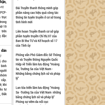
chặn,
:49)
Đài Truyền thanh thông minh góp
VPCP-
phần nâng cao hiệu quả công tác
 trục
thông tin tuyên truyền ở cơ sở trong
trong
tình hình mới
vid-19
 trên
Liên hoan Truyền thanh cơ sở góp
, đặc
phần tuyên truyền Chỉ thị 07 của
Ban Bí thư TƯ và Kế hoạch số 17
của Tỉnh ủy
i dân
Phỏng vấn Phó Giám đốc Sở Thông
6)
tin và Truyền thông Nguyễn Quốc
ị cho
Hiệp về Triển lãm lưu động “Hoàng
 binh
Sa, Trường Sa của Việt Nam -
người
Những bằng chứng lịch sử và pháp
 nhóm
lý”
 cấp.
, khi
Lan tỏa triển lãm lưu động "Hoàng
ầu tư
Sa -Trường Sa của Việt Nam những
, Đắk
bằng chứng lịch sử và pháp lý"
Phóng sự viêm da nổi cục