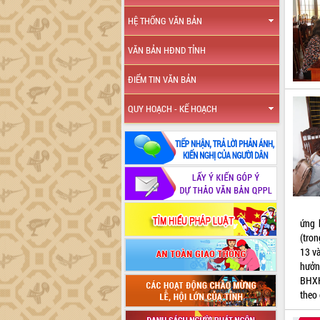
HỆ THỐNG VĂN BẢN
VĂN BẢN HĐND TỈNH
ĐIỂM TIN VĂN BẢN
QUY HOẠCH - KẾ HOẠCH
ứng 
(tro
13 v
hưởn
BHXH
theo