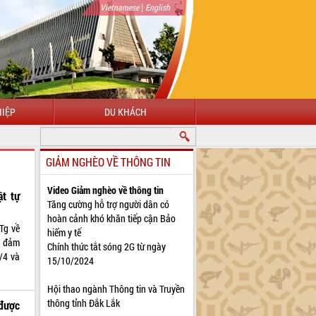
|
Vietnamese
English
IỆP
DU KHÁCH
GIẢM NGHÈO VỀ THÔNG TIN
Video Giảm nghèo về thông tin
t tự
Tăng cường hỗ trợ người dân có
hoàn cảnh khó khăn tiếp cận Bảo
Tg về
hiểm y tế
o đảm
Chính thức tắt sóng 2G từ ngày
0/4 và
15/10/2024
Hội thao ngành Thông tin và Truyền
thông tỉnh Đắk Lắk
 được