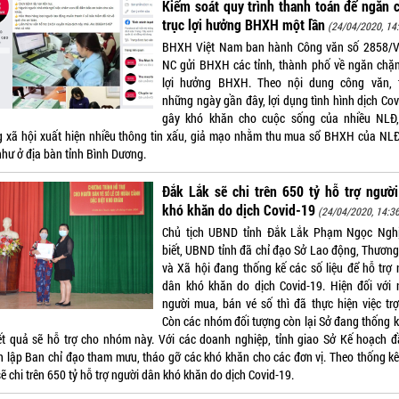
Kiểm soát quy trình thanh toán để ngăn 
trục lợi hưởng BHXH một lần
(24/04/2020, 14
BHXH Việt Nam ban hành Công văn số 2858/
NC gửi BHXH các tỉnh, thành phố về ngăn chặn
lợi hưởng BHXH. Theo nội dung công văn, 
những ngày gần đây, lợi dụng tình hình dịch Co
gây khó khăn cho cuộc sống của nhiều NLĐ,
 xã hội xuất hiện nhiều thông tin xấu, giả mạo nhằm thu mua sổ BHXH của NLĐ
như ở địa bàn tỉnh Bình Dương.
Đắk Lắk sẽ chi trên 650 tỷ hỗ trợ ngườ
khó khăn do dịch Covid-19
(24/04/2020, 14:3
Chủ tịch UBND tỉnh Đắk Lắk Phạm Ngọc Ngh
biết, UBND tỉnh đã chỉ đạo Sở Lao động, Thương
và Xã hội đang thống kế các số liệu để hỗ trợ 
dân khó khăn do dịch Covid-19. Hiện đối với
người mua, bán vé số thì đã thực hiện việc trợ
Còn các nhóm đối tượng còn lại Sở đang thống kê
ết quả sẽ hỗ trợ cho nhóm này. Với các doanh nghiệp, tỉnh giao Sở Kế hoạch đ
h lập Ban chỉ đạo tham mưu, tháo gỡ các khó khăn cho các đơn vị. Theo thống kê
ẽ chi trên 650 tỷ hỗ trợ người dân khó khăn do dịch Covid-19.