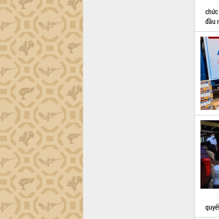
chức
đầu 
quyế