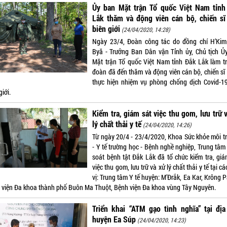
Ủy ban Mặt trận Tổ quốc Việt Nam tỉnh
Lắk thăm và động viên cán bộ, chiến sĩ
biên giới
(24/04/2020, 14:28)
Ngày 23/4, Đoàn công tác do đồng chí H’Ki
Byă - Trưởng Ban Dân vận Tỉnh ủy, Chủ tịch Ủ
Mặt trận Tổ quốc Việt Nam tỉnh Đắk Lắk làm t
đoàn đã đến thăm và động viên cán bộ, chiến sĩ
thực hiện nhiệm vụ phòng chống dịch Covid-19
giới.
Kiểm tra, giám sát việc thu gom, lưu trữ 
lý chất thải y tế
(24/04/2020, 14:26)
Từ ngày 20/4 - 23/4/2020, Khoa Sức khỏe môi t
- Y tế trường học - Bệnh nghề nghiệp, Trung tâm
soát bệnh tật Đắk Lắk đã tổ chức kiểm tra, giá
việc thu gom, lưu trữ và xử lý chất thải y tế tại c
vị: Trung tâm Y tế huyện: M’Đrắk, Ea Kar, Krông 
 viện Đa khoa thành phố Buôn Ma Thuột, Bệnh viện Đa khoa vùng Tây Nguyên.
Triển khai “ATM gạo tình nghĩa” tại đị
huyện Ea Súp
(24/04/2020, 14:23)