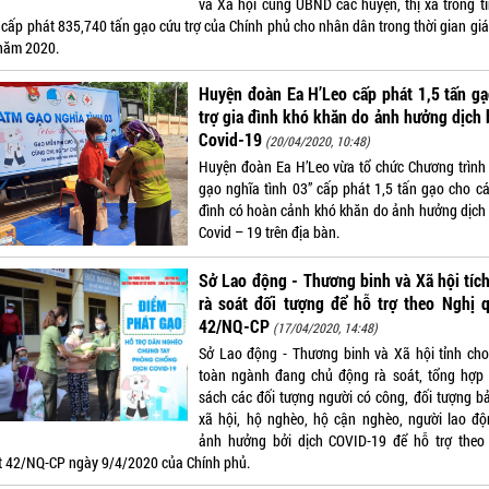
và Xã hội cùng UBND các huyện, thị xã trong tỉ
 cấp phát 835,740 tấn gạo cứu trợ của Chính phủ cho nhân dân trong thời gian giá
năm 2020.
Huyện đoàn Ea H’Leo cấp phát 1,5 tấn g
trợ gia đình khó khăn do ảnh hưởng dịch
Covid-19
(20/04/2020, 10:48)
Huyện đoàn Ea H’Leo vừa tổ chức Chương trình
gạo nghĩa tình 03” cấp phát 1,5 tấn gạo cho cá
đình có hoàn cảnh khó khăn do ảnh hưởng dịch
Covid – 19 trên địa bàn.
Sở Lao động - Thương binh và Xã hội tíc
rà soát đối tượng để hỗ trợ theo Nghị 
42/NQ-CP
(17/04/2020, 14:48)
Sở Lao động - Thương binh và Xã hội tỉnh cho 
toàn ngành đang chủ động rà soát, tổng hợp
sách các đối tượng người có công, đối tượng bả
xã hội, hộ nghèo, hộ cận nghèo, người lao độ
ảnh hưởng bởi dịch COVID-19 để hỗ trợ theo
t 42/NQ-CP ngày 9/4/2020 của Chính phủ.