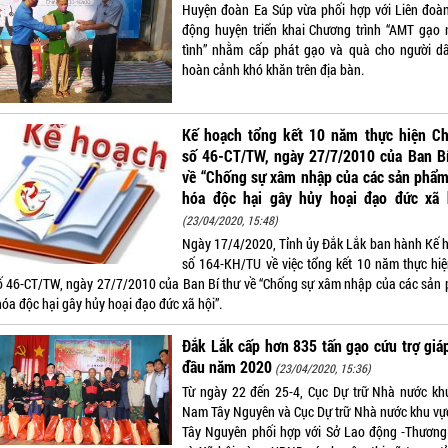
Huyện đoàn Ea Súp vừa phối hợp với Liên đoà
động huyện triển khai Chương trình “AMT gạo 
tình” nhằm cấp phát gạo và quà cho người d
hoàn cảnh khó khăn trên địa bàn.
Kế hoạch tổng kết 10 năm thực hiện Chỉ
số 46-CT/TW, ngày 27/7/2010 của Ban Bí
về “Chống sự xâm nhập của các sản phẩm
hóa độc hại gây hủy hoại đạo đức xã h
(23/04/2020, 15:48)
Ngày 17/4/2020, Tỉnh ủy Đắk Lắk ban hành Kế 
số 164-KH/TU về việc tổng kết 10 năm thực hiệ
số 46-CT/TW, ngày 27/7/2010 của Ban Bí thư về “Chống sự xâm nhập của các sản
óa độc hại gây hủy hoại đạo đức xã hội”.
Đắk Lắk cấp hơn 835 tấn gạo cứu trợ giá
đầu năm 2020
(23/04/2020, 15:36)
Từ ngày 22 đến 25-4, Cục Dự trữ Nhà nước kh
Nam Tây Nguyên và Cục Dự trữ Nhà nước khu vự
Tây Nguyên phối hợp với Sở Lao động -Thương