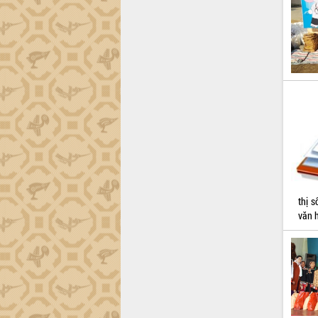
thị 
văn h