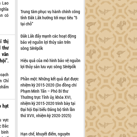
n Lao
nghĩa
Trung tâm phục vụ hành chính công
ân có
tỉnh Đắk Lắk hướng tới mục tiêu “5
tại chỗ”
Đắk Lắk đẩy mạnh các hoạt động
 thị
bảo vệ nguồn lợi thủy sản trên
 thư
sông Sêrêpốk
 văn
ội”.
Hiệu quả của mô hình bảo vệ nguồn
lợi thủy sản lưu vực sông Sêrêpốk
hoạch
Phần một: Những kết quả đạt được
n Chỉ
nhiệm kỳ 2015-2020 (Do đồng chí
 phẩm
Phạm Minh Tấn – Phó Bí thư
Thường trực Tỉnh ủy, khóa XVI,
nhiệm kỳ 2015-2020 trình bày tại
p hạt
Đại hội Đại biểu Đảng bộ tỉnh lần
thứ XVII, nhiệm kỳ 2020-2025)
u vực
c Bắc
 binh
Hạn chế, khuyết điểm, nguyên