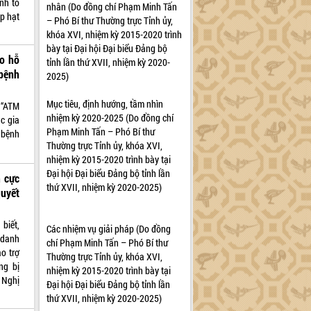
nh tổ
nhân (Do đồng chí Phạm Minh Tấn
p hạt
– Phó Bí thư Thường trực Tỉnh ủy,
khóa XVI, nhiệm kỳ 2015-2020 trình
bày tại Đại hội Đại biểu Đảng bộ
ạo hỗ
tỉnh lần thứ XVII, nhiệm kỳ 2020-
 bệnh
2025)
Mục tiêu, định hướng, tầm nhìn
 “ATM
nhiệm kỳ 2020-2025 (Do đồng chí
c gia
Phạm Minh Tấn – Phó Bí thư
 bệnh
Thường trực Tỉnh ủy, khóa XVI,
nhiệm kỳ 2015-2020 trình bày tại
Đại hội Đại biểu Đảng bộ tỉnh lần
h cực
thứ XVII, nhiệm kỳ 2020-2025)
quyết
biết,
Các nhiệm vụ giải pháp (Do đồng
 danh
chí Phạm Minh Tấn – Phó Bí thư
o trợ
Thường trực Tỉnh ủy, khóa XVI,
ng bị
nhiệm kỳ 2015-2020 trình bày tại
 Nghị
Đại hội Đại biểu Đảng bộ tỉnh lần
thứ XVII, nhiệm kỳ 2020-2025)