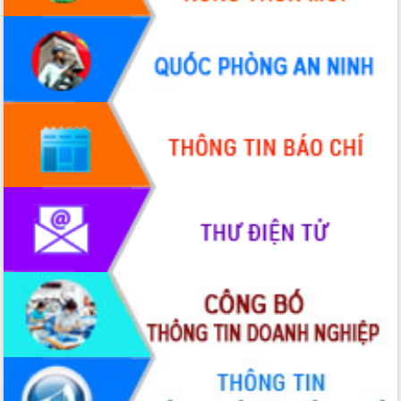
mới
UBND tỉnh họp báo định kỳ tháng 4
năm 2026
Hội thảo khoa học “Giải pháp thúc đẩy
phát triển nền kinh tế xanh tại tỉnh
Đắk Lắk”
Tăng cường giám sát, đôn đốc thực
hiện nhiệm vụ quản lý tài sản công
hàng tuần
Tháo gỡ những vướng mắc, đẩy mạnh
công tác cải cách thủ tục hành chính
tại Trung tâm Phục vụ hành chính
công tỉnh
Đắk Lắk: Tôn vinh 46 giải pháp tại Hội
thi Sáng tạo Kỹ thuật 2024 - 2025
Đắk Lắk rà soát, điều chỉnh Đề án 190
về phát triển nuôi trồng thủy sản
Phó Chủ tịch UBND tỉnh Đắk Lắk
Trương Công Thái kiểm tra thực địa
Dự án cao tốc Khánh Hòa - Buôn Ma
Thuột