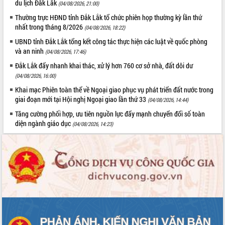
du lịch Đắk Lắk
(04/08/2026, 21:00)
sầu riêng tại Đắk Lắk
Thường trực HĐND tỉnh Đắk Lắk tổ chức phiên họp thường kỳ lần thứ
Trình diễn nghệ thuật chế biến các
nhất trong tháng 8/2026
(04/08/2026, 18:22)
món ăn từ sầu riêng
UBND tỉnh Đắk Lắk tổng kết công tác thực hiện các luật về quốc phòng
Đắk Lắk công bố Quy hoạch và xúc
và an ninh
tiến đầu tư tỉnh
(04/08/2026, 17:46)
Ngành cá ngừ Đắk Lắk chủ động thích
LIÊN KẾT WEB
Đắk Lắk đẩy nhanh khai thác, xử lý hơn 760 cơ sở nhà, đất dôi dư
ứng để giữ vững thị trường xuất khẩu
(04/08/2026, 16:00)
Diễn đàn Kinh tế tư nhân Việt Nam đột
Khai mạc Phiên toàn thể về Ngoại giao phục vụ phát triển đất nước trong
phá cơ chế - Hợp tác công tư
giai đoạn mới tại Hội nghị Ngoại giao lần thứ 33
(04/08/2026, 14:44)
Đề án 06 tạo bước ngoặt đột phá trong
THỐNG KÊ TRUY CẬP
Tăng cường phối hợp, ưu tiên nguồn lực đẩy mạnh chuyển đổi số toàn
cải cách hành chính tỉnh Đắk Lắk
diện ngành giáo dục
(04/08/2026, 14:23)
Hôm nay:
8214
Kết nối tour, đẩy mạnh chuyển đổi số
để phát triển du lịch Đắk Lắk
Tất cả:
65984356
Khởi động Dự án Đầu tư xây dựng hạ
tầng kỹ thuật Cụm công nghiệp Tân
Tiến
Gặp mặt các cơ quan báo chí nhân Kỷ
niệm 101 năm Ngày Báo chí Cách
mạng Việt Nam
Đắk Lắk sơ kết 4 năm triển khai thực