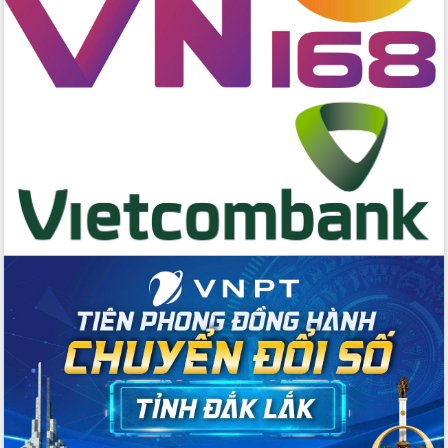
Chương trình “Gặp gỡ hữu nghị –
Friendship Meeting New Year 2026”
Bầu cử Quốc hội và HĐND: Cử tri Đắk
Lắk gửi gắm niềm tin, kỳ vọng vào lá
phiếu
Đắk Lắk sẵn sàng các điều kiện cho
Ngày hội bầu cử đại biểu Quốc hội
khóa XVI và HĐND các cấp nhiệm kỳ
2026-2031
Đảm bảo cuộc bầu cử đại biểu Quốc
hội và đại biểu HĐND các cấp diễn ra
an toàn, hiệu quả, đúng quy định
Thủ tướng Chính phủ Phạm Minh Chính
kiểm tra, chỉ đạo hoàn thành các dự
án cao tốc và thăm khu tái định cư tại
Đắk Lắk
Sôi nổi Hội đua ngựa truyền thống Gò
Thì Thùng mừng Xuân Bính Ngọ 2026
Lãnh đạo tỉnh dâng hương tưởng niệm
tại Đập Đồng Cam đầu Xuân Bính Ngọ