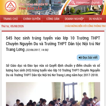
|
Vietnamese
English
TRANG CHỦ
CHÍNH QUYỀN
CÔNG DÂN
DOANH NGHIỆP
DU KHÁCH
Thứ tư, 05/08/2026
CHÀO MỪNG ĐẾN VỚI CỔNG THÔNG TIN ĐIỆN TỬ TỈNH
GIỚI THIỆU
545 học sinh trúng tuyển vào lớp 10 Trường THPT
Chuyên Nguyễn Du và Trường THPT Dân tộc Nội trú Nơ
LÃNH ĐẠO UBND TỈNH
Trang Lơng
(22/06/2017, 14:56)
TIN TỨC SỰ KIỆN
Đọc bài viết
SỞ, BAN, NGÀNH
Sở Giáo dục và Đào tạo vừa có Quyết định chuẩn y điểm chuẩn và số
lượng học sinh (HS) trúng tuyển vào lớp 10 Trường THPT Chuyên Nguyễn
UBND CÁC XÃ, PHƯỜNG
Du và Trường THPT Dân tộc Nội trú Nơ Trang Lơng năm học 2017-2018.
THÔNG TIN CHỈ ĐẠO ĐIỀU HÀNH
HỆ THỐNG VĂN BẢN
VĂN BẢN HĐND TỈNH