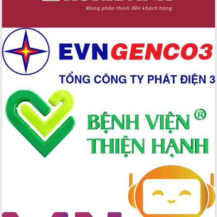
Tập huấn nâng cao năng lực triển khai
chuyển đổi số cho cán bộ, công chức
cấp xã
Đắk Lắk phát động hưởng ứng Ngày
Quyền của người tiêu dùng Việt Nam
2026
Đẩy mạnh cải cách hành chính, quyết
tâm đạt được mục tiêu tăng trưởng
hai con số trong năm 2026
Tổ chức trang trọng Lễ hội Đền thờ
Lương Văn Chánh năm 2026
Phó Bí thư Tỉnh ủy Đắk Lắk Đỗ Hữu
Huy giữ chức Bí thư Đảng ủy Ủy Ban
Nhân dân tỉnh
Bệnh án điện tử thúc đẩy chuyển đổi
số y tế tại Đắk Lắk
Chuyển đổi số thư viện: Mở rộng
không gian tri thức trong thời đại số
Đánh giá, rút kinh nghiệm công tác tổ
chức diễn tập trước ngày bầu cử