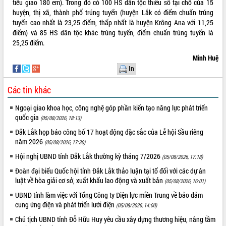
tiêu giao 180 em). Trong đó có 100 HS dân tộc thiểu số tại chỗ của 15
huyện, thị xã, thành phố trúng tuyển (huyện Lắk có điểm chuẩn trúng
VIDEO
tuyển cao nhất là 23,25 điểm, thấp nhất là huyện Krông Ana với 11,25
điểm) và 85 HS dân tộc khác trúng tuyển, điểm chuẩn trúng tuyển là
25,25 điểm.
Minh Huệ
In
Các tin khác
Ngoại giao khoa học, công nghệ góp phần kiến tạo năng lực phát triển
Thường trực HĐND tỉnh Đắk Lắk gặp
quốc gia
(05/08/2026, 18:13)
mặt Đoàn chuyên gia y tế TP. Hồ Chí
Đắk Lắk họp báo công bố 17 hoạt động đặc sắc của Lễ hội Sầu riêng
Minh
năm 2026
(05/08/2026, 17:30)
Lễ truy điệu và an táng hài cốt liệt sĩ
Hội nghị UBND tỉnh Đắk Lắk thường kỳ tháng 7/2026
tại Nghĩa trang Liệt sĩ xã Sơn Hòa
(05/08/2026, 17:18)
Bàn giải pháp tháo gỡ khó khăn trong
Đoàn đại biểu Quốc hội tỉnh Đắk Lắk thảo luận tại tổ đối với các dự án
xuất khẩu sầu riêng và triển khai quy
luật về hòa giải cơ sở, xuất khẩu lao động và xuất bản
(05/08/2026, 16:01)
định EUDR
ALBUM ẢNH
UBND tỉnh làm việc với Tổng Công ty Điện lực miền Trung về bảo đảm
Thứ trưởng Bộ Nông nghiệp và Môi
cung ứng điện và phát triển lưới điện
(05/08/2026, 14:00)
trường Nguyễn Hoàng Hiệp khảo sát
Chủ tịch UBND tỉnh Đỗ Hữu Huy yêu cầu xây dựng thương hiệu, nâng tầm
vùng trồng và doanh nghiệp đóng gói