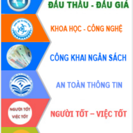
Định vị cà phê Việt Nam như một “di
sản sống” trong dòng chảy toàn cầu
Xây dựng nông thôn mới: Nâng cao đời
sống người dân từ những mô hình thiết
thực
Quyết liệt tháo gỡ vướng mắc, đẩy
nhanh tiến độ các dự án trọng điểm
trong Khu kinh tế Nam Phú Yên
Hòn Yến phát triển du lịch gắn với bảo
tồn biển
Lấy ý kiến điều chỉnh Quy hoạch tỉnh
Đắk Lắk thời kỳ 2021-2030, tầm nhìn
đến năm 2050
Phát động chiến dịch 30 ngày đêm
giải phóng mặt bằng Tuyến đường bộ
ven biển
Đắk Lắk nỗ lực thúc đẩy tăng trưởng
kinh tế từ 10% trở lên trong Quý
II/2026
Đắk Lắk ký kết thỏa thuận hợp tác về