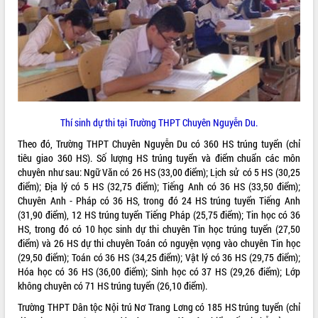
ĐIỂM TIN VĂN BẢN
QUY HOẠCH - KẾ HOẠCH
Thí sinh dự thi tại Trường THPT Chuyên Nguyễn Du.
Theo đó, Trường THPT Chuyên Nguyễn Du có 360 HS trúng tuyển (chỉ
tiêu giao 360 HS). Số lượng HS trúng tuyển và điểm chuẩn các môn
chuyên như sau: Ngữ Văn có 26 HS (33,00 điểm); Lịch sử có 5 HS (30,25
điểm); Địa lý có 5 HS (32,75 điểm); Tiếng Anh có 36 HS (33,50 điểm);
Chuyên Anh - Pháp có 36 HS, trong đó 24 HS trúng tuyển Tiếng Anh
(31,90 điểm), 12 HS trúng tuyển Tiếng Pháp (25,75 điểm); Tin học có 36
HS, trong đó có 10 học sinh dự thi chuyên Tin học trúng tuyển (27,50
điểm) và 26 HS dự thi chuyên Toán có nguyện vọng vào chuyên Tin học
(29,50 điểm); Toán có 36 HS (34,25 điểm); Vật lý có 36 HS (29,75 điểm);
Hóa học có 36 HS (36,00 điểm); Sinh học có 37 HS (29,26 điểm); Lớp
không chuyên có 71 HS trúng tuyển (26,10 điểm).
Trường THPT Dân tộc Nội trú Nơ Trang Lơng có 185 HS trúng tuyển (chỉ