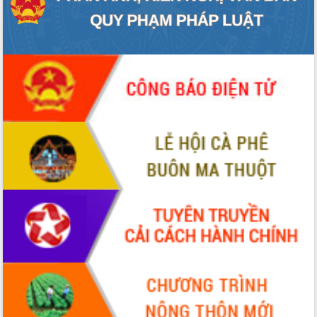
hiện Đề án 06 của Chính phủ
Họp báo thông tin về Hội nghị Công bố
Quy hoạch và Xúc tiến đầu tư tỉnh Đắk
Lắk
Khơi thông điểm nghẽn, đẩy nhanh
giải ngân vốn khắc phục thiên tai
HĐND tỉnh thông qua điều chỉnh Quy
hoạch tỉnh thời kỳ 2021-2030
Hội thảo góp ý hồ sơ điều chỉnh quy
hoạch tỉnh Đắk Lắk thời kỳ 2021-2030,
tầm nhìn đến năm 2050
Nâng cao hiệu quả hoạt động của các
doanh nghiệp nhà nước
Hội nghị triển khai kết nối mạng
truyền số liệu chuyên dùng phục vụ cơ
quan Đảng, Nhà nước
Lễ phát động chuỗi hoạt động chung
tay làm sạch môi trường
Xã Ea Kar bước chuyển mình trong
công tác cải cách hành chính mô hình