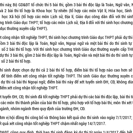
thi này, Bộ GD&ĐT tổ chức thi 5 bài thi, gồm 3 bài thi độc lập là Toán, Ngữ văn,
và 2 bài thi tổ hợp là Khoa học Tự nhiên (tổ hợp các môn Vật lí, Hóa học, Sinh 
 học Xã hội (tổ hợp các môn Lịch sử, Địa lí, Giáo dục công dân đối với thí sin
g trình Giáo dục THPT; tổ hợp các môn Lịch sử, Địa lí đối với thí sinh học chương
 dục thường xuyên cấp THPT).
t công nhận tốt nghiệp THPT, thí sinh học chương trình Giáo dục THPT phải dự thi
 gồm 3 bài thi độc lập là Toán, Ngữ văn, Ngoại ngữ và một bài thi do thí sinh tự
g số 2 bài thi tổ hợp. Với thí sinh học chương trình Giáo dục thường xuyên cấp TH
dự thi 3 bài thi, gồm 2 bài thi độc lập là Toán, Ngữ văn và một bài thi do thí sinh t
 số 2 bài thi tổ hợp.
thí sinh được chọn dự thi cả 2 bài thi tổ hợp, điểm bài thi tổ hợp nào cao hơn sẽ
 để tính điểm xét công nhận tốt nghiệp THPT. Thí sinh Giáo dục thường xuyên c
 dự thi cả bài thi Ngoại ngữ, điểm bài thi này để xét tuyển sinh ĐH, CĐ, không dù
 điểm xét công nhận tốt nghiệp THPT.
t tuyển ĐH, CĐ, thí sinh đã tốt nghiệp THPT phải dự thi các bài thi độc lập, bài thi 
các môn thi thành phần của bài thi tổ hợp, phù hợp với tổ hợp bài thi, môn thi xét
ngành, nhóm ngành theo quy định của trường ĐH, CĐ.
đơn vị hội đồng thi công bố và thông báo kết quả cho thí sinh vào ngày 7/7/2017;
ết quả xét công nhận tốt nghiệp THPT chậm nhất ngày 14/7/2017.
D&ĐT cũng quy định, thời hạn thí sinh đăng ký dự thi từ ngày 1/4/2017 đến hết