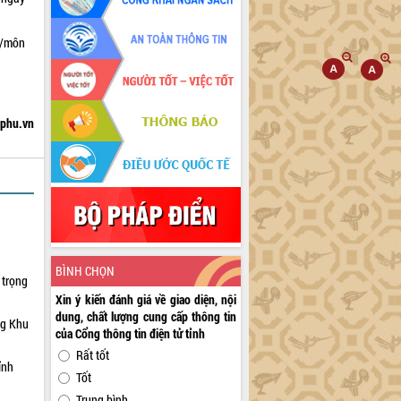
i/môn
hphu.vn
BÌNH CHỌN
 trọng
Xin ý kiến đánh giá về giao diện, nội
dung, chất lượng cung cấp thông tin
ng Khu
của Cổng thông tin điện tử tỉnh
Rất tốt
ỉnh
Tốt
Trung bình