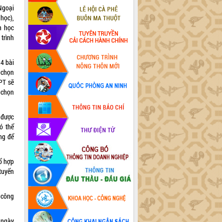
 Ngoại
học),
h học
 trình
 4 bài
 chọn
PT sẽ
ự chọn
 được
ó thể
ng để
tổ hợp
 tuyển
 công
 ngày