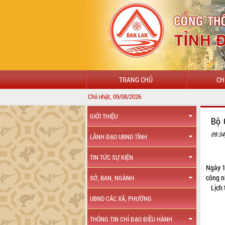
TRANG CHỦ
CH
Chủ nhật, 09/08/2026
GIỚI THIỆU
Bộ 
09:34
LÃNH ĐẠO UBND TỈNH
TIN TỨC SỰ KIỆN
Ngày 1
công n
SỞ, BAN, NGÀNH
Lịch 
UBND CÁC XÃ, PHƯỜNG
THÔNG TIN CHỈ ĐẠO ĐIỀU HÀNH