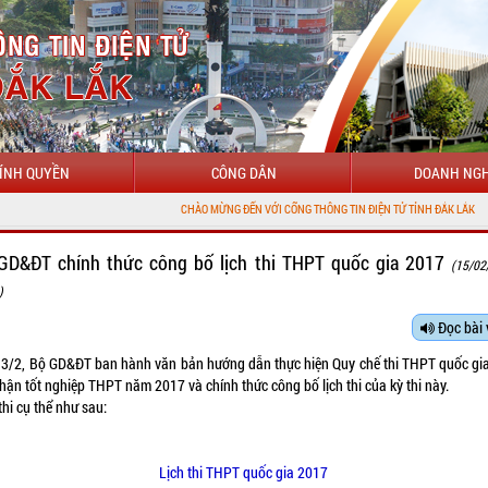
ÍNH QUYỀN
CÔNG DÂN
DOANH NGH
CHÀO MỪNG ĐẾN VỚI CỔNG THÔNG TIN ĐIỆN TỬ TỈNH ĐẮK LẮK
GD&ĐT chính thức công bố lịch thi THPT quốc gia 2017
(15/02
)
Đọc bài 
3/2, Bộ GD&ĐT ban hành văn bản hướng dẫn thực hiện Quy chế thi THPT quốc gia
hận tốt nghiệp THPT năm 2017 và chính thức công bố lịch thi của kỳ thi này.
thi cụ thể như sau:
Lịch thi THPT quốc gia 2017