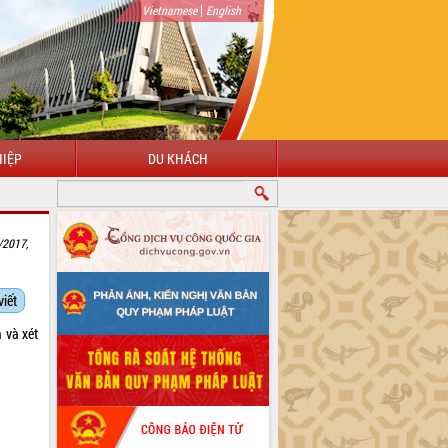
|
Vietnamese
English
IỆP
DU KHÁCH
/2017,
viết
 và xét