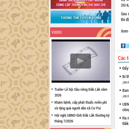
20/4
Sau 
thi đ
Xem c
VIDEO
Các t
Đẩy
Bí t
(08/0
Trailer Lễ hội Sầu riêng Đắk Lắk năm
Ban
2026
(08/0
Khám bệnh, cấp phát thuốc miễn phí
UBND
và tặng quà người dân xã Cư Pui
côn
Hội nghị UBND tỉnh Đắk Lắk thường kỳ
Ra m
tháng 7/2026
Đắk
Lễ truy tặng danh hiệu “Bà Mẹ Việt