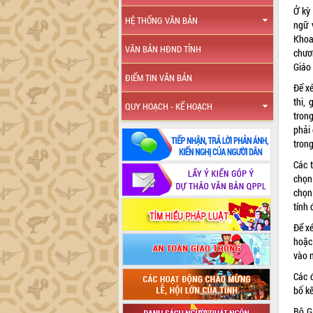
Ở kỳ 
HỆ THỐNG VĂN BẢN
ngữ 
Khoa
VĂN BẢN HĐND TỈNH
chươn
Giáo
ĐIỂM TIN VĂN BẢN
Để xé
thi,
QUY HOẠCH - KẾ HOẠCH
tron
phải 
trong
Các 
chọn
chọn
tính
Để xé
hoặc 
vào 
Các 
bố k
Bộ G