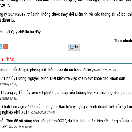
/2017.
ngày 20/4/2017, thí sinh không được thay đổi Điểm thi và các thông tin về bài th
ã đăng ký.
hi tiết Quy chế thi
tại đây
Theo chin
In
in khác
 nhanh tiến độ giải phóng mặt bằng các dự án trọng điểm
(08/08/2026, 19:53)
hư Tỉnh ủy Lương Nguyễn Minh Triết kiểm tra việc khám sức khỏe cho Nhân dân
8/2026, 17:05)
 Thường vụ Tỉnh ủy xem xét phương án sắp xếp trường học và nhiều nội dung quan
8/2026, 13:30)
 tỉnh làm việc với Chủ đầu tư dự án Đầu tư xây dựng và kinh doanh kết cấu hạ tầ
g nghiệp Phú Xuân
(07/08/2026, 19:47)
ắt “Bản đồ số nông sản, sản phẩm OCOP, du lịch thôn buôn trên nền tảng số của t
 Lắk”
(07/08/2026, 16:46)