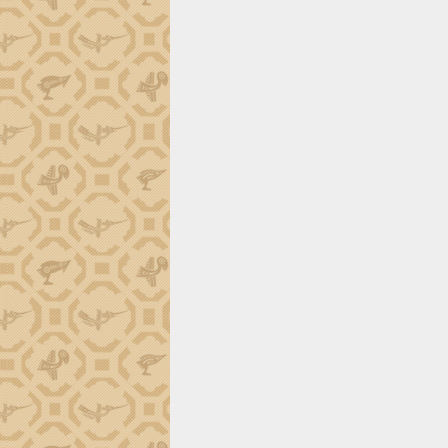
định EUDR
Thứ trưởng Bộ Nông nghiệp và Môi
trường Nguyễn Hoàng Hiệp khảo sát
vùng trồng và doanh nghiệp đóng gói
sầu riêng tại Đắk Lắk
Trình diễn nghệ thuật chế biến các
món ăn từ sầu riêng
Đắk Lắk công bố Quy hoạch và xúc
tiến đầu tư tỉnh
Ngành cá ngừ Đắk Lắk chủ động thích
ứng để giữ vững thị trường xuất khẩu
Diễn đàn Kinh tế tư nhân Việt Nam đột
phá cơ chế - Hợp tác công tư
Đề án 06 tạo bước ngoặt đột phá trong
cải cách hành chính tỉnh Đắk Lắk
Kết nối tour, đẩy mạnh chuyển đổi số
để phát triển du lịch Đắk Lắk
Khởi động Dự án Đầu tư xây dựng hạ
tầng kỹ thuật Cụm công nghiệp Tân
Tiến