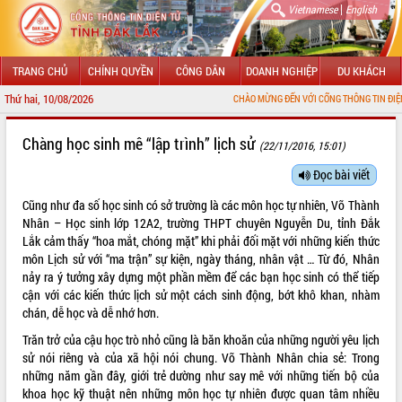
|
Vietnamese
English
TRANG CHỦ
CHÍNH QUYỀN
CÔNG DÂN
DOANH NGHIỆP
DU KHÁCH
Thứ hai, 10/08/2026
CHÀO MỪNG ĐẾN VỚI CỔNG THÔNG TIN ĐIỆN TỬ TỈNH ĐẮK L
GIỚI THIỆU
Chàng học sinh mê “lập trình” lịch sử
(22/11/2016, 15:01)
LÃNH ĐẠO UBND TỈNH
Đọc bài viết
Cũng như đa số học sinh có sở trường là các môn học tự nhiên, Võ Thành
TIN TỨC SỰ KIỆN
Nhân – Học sinh lớp 12A2, trường THPT chuyên Nguyễn Du, tỉnh Đắk
Lắk cảm thấy “hoa mắt, chóng mặt” khi phải đối mặt với những kiến thức
SỞ, BAN, NGÀNH
môn Lịch sử với “ma trận” sự kiện, ngày tháng, nhân vật … Từ đó, Nhân
nảy ra ý tưởng xây dựng một phần mềm để các bạn học sinh có thể tiếp
UBND CÁC XÃ, PHƯỜNG
cận với các kiến thức lịch sử một cách sinh động, bớt khô khan, nhàm
chán, dễ học và dễ nhớ hơn.
THÔNG TIN CHỈ ĐẠO ĐIỀU HÀNH
Trăn trở của cậu học trò nhỏ cũng là băn khoăn của những người yêu lịch
HỆ THỐNG VĂN BẢN
sử nói riêng và của xã hội nói chung. Võ Thành Nhân chia sẻ: Trong
những năm gần đây, giới trẻ dường như say mê với những tiến bộ của
VĂN BẢN HĐND TỈNH
khoa học kỹ thuật nên những môn học tự nhiên được quan tâm nhiều