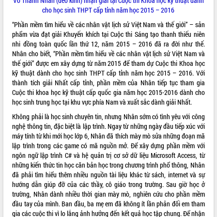
Võ Thành Nhân (đeo kính) nhận giải tại Cuộc thi Khoa học kỹ thuật dành
cho học sinh THPT cấp tỉnh năm học 2015 – 2016
VIDEO
“Phần mềm tìm hiểu về các nhân vật lịch sử Việt Nam và thế giới” – sản
Không có file video nào để phát.
phẩm vừa đạt giải Khuyến khích tại Cuộc thi Sáng tạo thanh thiếu niên
nhi đồng toàn quốc lần thứ 12, năm 2015 – 2016 đã ra đời như thế.
ALBUM ẢNH
Nhân cho biết, “Phần mềm tìm hiểu về các nhân vật lịch sử Việt Nam và
thế giới” được em xây dựng từ năm 2015 để tham dự Cuộc thi Khoa học
kỹ thuật dành cho học sinh THPT cấp tỉnh năm học 2015 – 2016. Với
thành tích giải Nhất cấp tỉnh, phần mềm của Nhân tiếp tục tham gia
Cuộc thi khoa học kỹ thuật cấp quốc gia năm học 2015-2016 dành cho
học sinh trung học tại khu vực phía Nam và xuất sắc dành giải Nhất.
Không phải là học sinh chuyên tin, nhưng Nhân sớm có tình yêu với công
nghệ thông tin, đặc biệt là lập trình. Ngay từ những ngày đầu tiếp xúc với
máy tính từ khi mới học lớp 6, Nhân đã thích mày mò sửa những đoạn mã
lập trình trong các game có mã nguồn mở. Để xây dựng phần mềm với
LIÊN KẾT WEB
ngôn ngữ lập trình C# và hệ quản trị cơ sở dữ liệu Microsoft Access, từ
những kiến thức tin học căn bản học trong chương trình phổ thông, Nhân
đã phải tìm hiểu thêm nhiều nguồn tài liệu khác từ sách, internet và sự
hướng dẫn giúp đỡ của các thầy, cô giáo trong trường. Sau giờ học ở
trường, Nhân dành nhiều thời gian mày mò, nghiên cứu cho phần mềm
THỐNG KÊ TRUY CẬP
đầu tay của mình. Ban đầu, ba mẹ em đã không ít lần phản đối em tham
Hôm nay:
30601
gia các cuộc thi vì lo lắng ảnh hưởng đến kết quả học tập chung. Để nhận