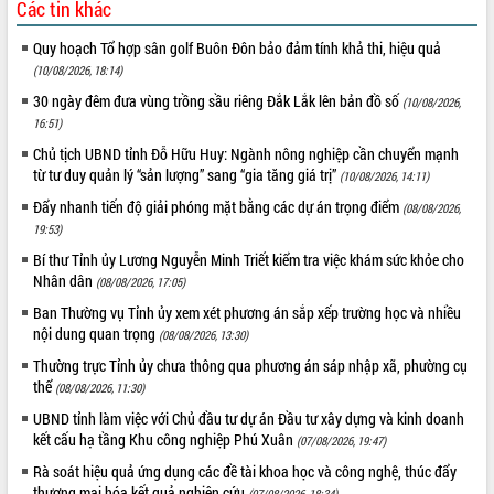
Các tin khác
Quy hoạch Tổ hợp sân golf Buôn Đôn bảo đảm tính khả thi, hiệu quả
(10/08/2026, 18:14)
30 ngày đêm đưa vùng trồng sầu riêng Đắk Lắk lên bản đồ số
(10/08/2026,
16:51)
Chủ tịch UBND tỉnh Đỗ Hữu Huy: Ngành nông nghiệp cần chuyển mạnh
từ tư duy quản lý “sản lượng” sang “gia tăng giá trị”
(10/08/2026, 14:11)
Đẩy nhanh tiến độ giải phóng mặt bằng các dự án trọng điểm
(08/08/2026,
19:53)
Bí thư Tỉnh ủy Lương Nguyễn Minh Triết kiểm tra việc khám sức khỏe cho
Nhân dân
(08/08/2026, 17:05)
Ban Thường vụ Tỉnh ủy xem xét phương án sắp xếp trường học và nhiều
nội dung quan trọng
(08/08/2026, 13:30)
Thường trực Tỉnh ủy chưa thông qua phương án sáp nhập xã, phường cụ
thể
(08/08/2026, 11:30)
UBND tỉnh làm việc với Chủ đầu tư dự án Đầu tư xây dựng và kinh doanh
kết cấu hạ tầng Khu công nghiệp Phú Xuân
(07/08/2026, 19:47)
Rà soát hiệu quả ứng dụng các đề tài khoa học và công nghệ, thúc đẩy
thương mại hóa kết quả nghiên cứu
(07/08/2026, 18:34)