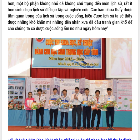
hơn, một bộ phận không nhỏ đã không chú trọng đến môn lịch sử, rất ít
ĐIỂM TIN VĂN BẢN
học sinh chọn lịch sử để học tập và nghiên cứu. Các bạn chưa thấy được
tầm quan trọng của lịch sử trong cuộc sống, hiểu được lịch sử ta sẽ thấy
QUY HOẠCH - KẾ HOẠCH
được những khó khăn mà những tiền nhân xưa đã đấu tranh gian khổ để
cho chúng ta có được cuộc sống ấm no như ngày hôm nay”