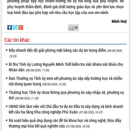
phương pháp dạy học nhằm hướng tới sự hài lòng của phụ huynh, để
phụ huynh thẩm định, đánh giá chất lượng giáo dục và yên tâm lựa chọn
loại hình đào tạo phù hợp với nhu cầu học tập của con em mình.
Minh Huệ
In
Các tin khác
Đẩy nhanh tiến độ giải phóng mặt bằng các dự án trọng điểm
(08/08/2026,
19:53)
Bí thư Tỉnh ủy Lương Nguyễn Minh Triết kiểm tra việc khám sức khỏe cho
Nhân dân
(08/08/2026, 17:05)
Ban Thường vụ Tỉnh ủy xem xét phương án sắp xếp trường học và nhiều
nội dung quan trọng
(08/08/2026, 13:30)
Thường trực Tỉnh ủy chưa thông qua phương án sáp nhập xã, phường cụ
thể
(08/08/2026, 11:30)
UBND tỉnh làm việc với Chủ đầu tư dự án Đầu tư xây dựng và kinh doanh
kết cấu hạ tầng Khu công nghiệp Phú Xuân
(07/08/2026, 19:47)
Rà soát hiệu quả ứng dụng các đề tài khoa học và công nghệ, thúc đẩy
thương mại hóa kết quả nghiên cứu
(07/08/2026, 18:34)