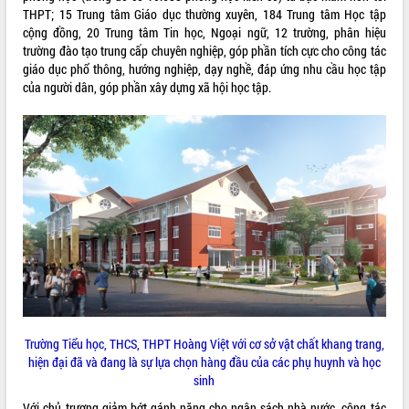
Tất cả:
66112081
THPT; 15 Trung tâm Giáo dục thường xuyên, 184 Trung tâm Học tập
cộng đồng, 20 Trung tâm Tin học, Ngoại ngữ, 12 trường, phân hiệu
trường đào tạo trung cấp chuyên nghiệp, góp phần tích cực cho công tác
giáo dục phổ thông, hướng nghiệp, dạy nghề, đáp ứng nhu cầu học tập
của người dân, góp phần xây dựng xã hội học tập.
Trường Tiểu học, THCS, THPT Hoàng Việt với cơ sở vật chất khang trang,
hiện đại đã và đang là sự lựa chọn hàng đầu của các phụ huynh và học
sinh
Với chủ trương giảm bớt gánh nặng cho ngân sách nhà nước, công tác