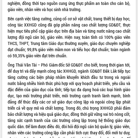
nghiệm, đồng thời tạo nguồn cung ứng thực phẩm an toàn cho cán bộ,
giáo viên, nhân viên và học sinh nhà trường.
Bên cạnh việc tăng cường, củng cố cơ sở vật chất, trang thiết bị dạy học,
công tác XXHGD cũng đã góp phần nâng cao chất lượng GD&ĐT, thực
hiện mục tiêu phổ cập giáo dục trên địa bàn và từng nước nâng cao chất
lượng đội ngũ cán bộ, giáo viên. Hiện nay, toàn tỉnh có 100% giáo viên
THCS, THPT, Trung tâm Giáo dục thường xuyên, giáo dục chuyên nghiệp
đạt chuẩn; 99,8% giáo viên mầm non và tiểu học đạt chuẩn; toàn ngành
có 59,35% giáo viên đạt trên chuẩn.
Ông Thái Văn Tài – Phó Giám đốc Sở GD&ĐT cho biết, trong thời gian tới,
để duy trì và đẩy mạnh công tác XHHGD, ngành GD&ĐT Đắk Lắk tiếp tục
tăng cường các biện pháp nhằm khuyến khích đầu tư trong và ngoài
nước bằng nhiều hình thức phù hợp với quy hoạch phát triển, yêu cầu và
đặc điểm của giáo dục của tỉnh; tiếp tục đa dạng hoá các loại hình giáo
dục, tạo môi trường phát triển, môi trường cạnh tranh lành mạnh, bình
đẳng để thúc đẩy các cơ sở giáo dục công lập và ngoài công lập phát
triển cả về quy mô và chất lượng. Trong đó, chú trọng XHHGD phải đảm
bảo chất lượng và hiệu quả giáo dục, đồng thời giữ vững vai trò nòng cốt,
tăng sức cạnh tranh của các trường công lập trong hệ thống giáo dục
quốc dân. Để làm được điều đó, đòi hỏi đội ngũ cán bộ quản lý, giáo viên,
nhân viên các trường công lập cần phải tích cực thay đổi, đổi mới tư duy,