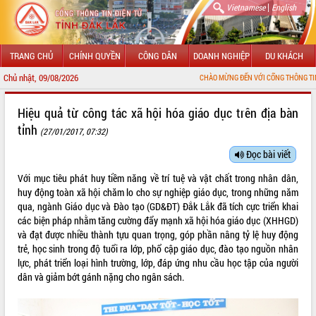
|
Vietnamese
English
TRANG CHỦ
CHÍNH QUYỀN
CÔNG DÂN
DOANH NGHIỆP
DU KHÁCH
Chủ nhật, 09/08/2026
CHÀO MỪNG ĐẾN VỚI CỔNG THÔNG TIN ĐIỆN TỬ TỈNH Đ
GIỚI THIỆU
Hiệu quả từ công tác xã hội hóa giáo dục trên địa bàn
tỉnh
(27/01/2017, 07:32)
LÃNH ĐẠO UBND TỈNH
Đọc bài viết
TIN TỨC SỰ KIỆN
Với mục tiêu phát huy tiềm năng về trí tuệ và vật chất trong nhân dân,
SỞ, BAN, NGÀNH
huy động toàn xã hội chăm lo cho sự nghiệp giáo dục, trong những năm
qua, ngành Giáo dục và Đào tạo (GD&ĐT) Đắk Lắk đã tích cực triển khai
UBND CÁC XÃ, PHƯỜNG
các biện pháp nhằm tăng cường đẩy mạnh xã hội hóa giáo dục (XHHGD)
và đạt được nhiều thành tựu quan trọng, góp phần nâng tỷ lệ huy động
trẻ, học sinh trong độ tuổi ra lớp, phổ cập giáo dục, đào tạo nguồn nhân
THÔNG TIN CHỈ ĐẠO ĐIỀU HÀNH
lực, phát triển loại hình trường, lớp, đáp ứng nhu cầu học tập của người
dân và giảm bớt gánh nặng cho ngân sách.
HỆ THỐNG VĂN BẢN
VĂN BẢN HĐND TỈNH