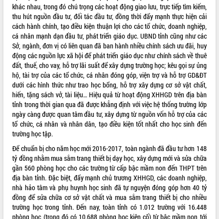
khác nhau, trong đó chú trọng các hoạt động giao lưu, trực tiếp tìm kiếm,
VIDEO
thu hút nguồn đầu tư, đối tác đầu tư, đồng thời đẩy mạnh thực hiện cải
cách hành chính, tạo điều kiện thuận lợi cho các tổ chức, doanh nghiệp,
Không có file video nào để phát.
cá nhân mạnh dạn đầu tư, phát triển giáo dục. UBND tỉnh cũng như các
Sở, ngành, đơn vị có liên quan đã ban hành nhiều chính sách ưu đãi, huy
ALBUM ẢNH
động các nguồn lực xã hội để phát triển giáo dục như chính sách về thuê
đất, thuế, cho vay, hỗ trợ lãi suất để xây dựng trường học; kêu gọi sự ủng
hộ, tài trợ của các tổ chức, cá nhân đóng góp, viện trợ và hỗ trợ GD&ĐT
dưới các hình thức như trao học bổng, hỗ trợ xây dựng cơ sở vật chất,
hiến, tặng sách vở, tài liệu… Hiệu quả từ hoạt động XHHGD trên địa bàn
tỉnh trong thời gian qua đã được khẳng định với việc hệ thống trường lớp
ngày càng được quan tâm đầu tư, xây dựng từ nguồn vốn hỗ trợ của các
tổ chức, cá nhân và nhân dân, tạo điều kiện tốt nhất cho học sinh đến
trường học tập.
Để chuẩn bị cho năm học mới 2016-2017, toàn ngành đã đầu tư hơn 148
LIÊN KẾT WEB
tỷ đồng nhằm mua sắm trang thiết bị dạy học, xây dựng mới và sửa chữa
gần 560 phòng học cho các trường từ cấp bậc mầm non đến THPT trên
địa bàn tỉnh. Đặc biệt, đẩy mạnh chủ trương XHHGD, các doanh nghiệp,
nhà hảo tâm và phụ huynh học sinh đã tự nguyện đóng góp hơn 40 tỷ
THỐNG KÊ TRUY CẬP
đồng để sửa chữa cơ sở vật chất và mua sắm trang thiết bị cho nhiều
trường học trong tỉnh. Đến nay, toàn tỉnh có 1.012 trường với 16.448
Hôm nay:
26413
phòng học (trong đó có 10.688 phòng học kiên cố) từ bậc mầm non tới