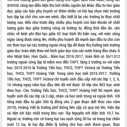
XHHGD cũng tạo điều kiện thu hút nhiều nguồn lực khác đầu tư vào giáo
dục, giúp các bậc phụ huynh có thêm nhiều cơ hội lựa chọn môi trường
học tập tại chỗ cho con em mình, đặc biệt là tại các trường tư thục chất
lượng cao. Nếu như trước đây, nhiều phụ huynh còn băn khoăn về chất
lượng giáo dục giữa trường công và trường tư, đồng thời đắn đo, cân
nhắc về kinh phí đào tạo giữa 02 loại hình thì hiện nay, với mức sống
ngày càng được nâng lên, nhiều phụ huynh đã mạnh dạn đầu tư cho con
em theo học tại các trường ngoài công lập để được thụ hưởng môi trường
giáo dục toàn diện theo mô hình giáo dục của các nước hàng đầu châu Á
như Nhật Bản, Hàn Quốc… Năm học 2016-2017, toàn tỉnh có 56/1.012
trường ngoài công lập từ mầm non đến THPT, tăng 2 trường so với năm
học 2015-2016 là Trường Tiểu học, THCS, THPT Victory và Trường Tiểu
học, THCS, THPT Hoàng Việt. Trong năm học mới 2016-2017, Trường
Tiểu học, THCS, THPT Victory chỉ tuyển sinh đầu cấp với các lớp 1, 2, 6,
10 nhưng ngay năm học đầu tiên đã mở được 30 lớp cho 903 học sinh
theo học. Còn Trường Tiểu học, THCS, THPT Hoàng Việt thì mạnh dạn
tuyển sinh đủ các lớp cả 3 cấp, nhận cả học sinh trong và ngoài tỉnh. Với
tổng mức đầu tư gần 300 tỷ đồng cho 2 giai đoạn (kết thúc vào năm
2019), Hoàng Việt là trường phổ thông liên cấp có quy mô lớn, hiện đại
và tiện ích bậc nhất trong khu vực Tây Nguyên với diện tích 10,7 ha.
Ngoài ra, trường còn có trang trại rau sạch rộng 30 ha và trang trại chăn
nuôi 12 ha, là hai địa điểm lý tưởng cho học sinh tham quan, thực