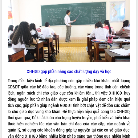
ĐIỂM TIN VĂN BẢN
QUY HOẠCH - KẾ HOẠCH
XHHGD góp phần nâng cao chất lượng dạy và học
Trong điều kiện kinh tế địa phương còn gặp nhiều khó khăn, chất lượng
GD&ĐT giữa các hệ đào tạo, các trường, các vùng trong tỉnh còn chênh
lệch, ngân sách chi cho giáo dục còn khiêm tốn… thì việc XHHGD, huy
động nguồn lực từ nhân dân được xem là giải pháp đem đến hiệu quả
tích cực, góp phần giúp ngành GD&ĐT tỉnh bớt chật vật để dồn sức chăm
lo cho giáo dục vùng khó khăn. Để thực hiện hiệu quả công tác XHHGD,
thời gian qua, Đắk Lắk luôn chú trọng tuyên truyền, phổ biến và triển khai
thực hiện nghiêm túc các văn bản chỉ đạo của các cấp, các ngành về
quản lý, sử dụng các khoản đóng góp tự nguyện tại các cơ sở giáo dục;
vận động XHHGD bằng nhiều biện pháp sáng tạo thông qua nhiều kênh