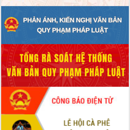
Tháo gỡ những vướng mắc, đẩy mạnh
công tác cải cách thủ tục hành chính
tại Trung tâm Phục vụ hành chính
công tỉnh
Đắk Lắk: Tôn vinh 46 giải pháp tại Hội
thi Sáng tạo Kỹ thuật 2024 - 2025
Đắk Lắk rà soát, điều chỉnh Đề án 190
về phát triển nuôi trồng thủy sản
Phó Chủ tịch UBND tỉnh Đắk Lắk
Trương Công Thái kiểm tra thực địa
Dự án cao tốc Khánh Hòa - Buôn Ma
Thuột
Định vị cà phê Việt Nam như một “di
sản sống” trong dòng chảy toàn cầu
Xây dựng nông thôn mới: Nâng cao đời
sống người dân từ những mô hình thiết
thực
Quyết liệt tháo gỡ vướng mắc, đẩy
nhanh tiến độ các dự án trọng điểm
trong Khu kinh tế Nam Phú Yên