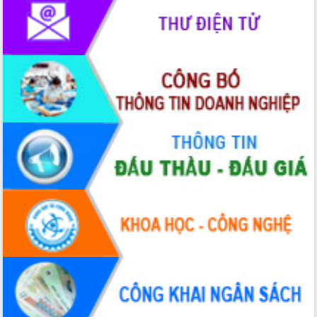
Tập huấn ứng dụng trí tuệ nhân tạo (AI)
trong thương mại điện tử năm 2026
Đoàn đại biểu Quốc hội tỉnh Đắk Lắk
trao đổi thông tin trước Kỳ họp thứ
nhất, Quốc hội khóa XVI
Quyết liệt cải cách hành chính, khơi
thông nguồn lực phát triển
Nâng cao hiệu lực, hiệu quả HĐND
tỉnh thông qua hiện đại hóa hành chính
Xã Ea Phê gắn cải cách hành chính với
chuyển đổi số
Phó Chủ tịch Thường trực UBND tỉnh
Hồ Thị Nguyên Thảo làm việc tại Trung
tâm Phục vụ hành chính công xã Ea
Phê
Xây dựng nền hành chính số đồng
hành cùng nông dân dân, doanh nghiệp
Giai đoạn 2026-2030, Đắk Lắk phấn
đấu có 77% xã đạt chuẩn nông thôn
mới