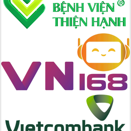
chúc mừng các bệnh viện nhân Ngày
Thầy thuốc Việt Nam
Rộn ràng lễ hội truyền thống Sông
nước Đà Nông lần thứ I năm 2026
Kỳ họp Chuyên đề lần thứ Năm, HĐND
tỉnh Đắk Lắk thông qua các nghị quyết
quan trọng
Thống nhất danh sách giới thiệu ứng
cử đại biểu Quốc hội khoá XVI và đại
biểu HĐND tỉnh Đắk Lắk, nhiệm kỳ
2026-2031
Phát động hai phong trào thi đua quan
trọng trong kỷ nguyên mới
Hội nghị lần thứ tư Ban Chỉ đạo công
tác bầu cử tỉnh Đắk Lắk
Hội nghị Báo cáo viên Trung ương
tháng 01/2026
Phó Thủ tướng Hồ Quốc Dũng đánh giá
cao kết quả Chiến dịch Quang Trung
tại Đắk Lắk