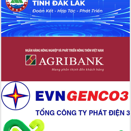
2026-2031
Đảm bảo cuộc bầu cử đại biểu Quốc
hội và đại biểu HĐND các cấp diễn ra
an toàn, hiệu quả, đúng quy định
Thủ tướng Chính phủ Phạm Minh Chính
kiểm tra, chỉ đạo hoàn thành các dự
án cao tốc và thăm khu tái định cư tại
Đắk Lắk
Sôi nổi Hội đua ngựa truyền thống Gò
Thì Thùng mừng Xuân Bính Ngọ 2026
Lãnh đạo tỉnh dâng hương tưởng niệm
tại Đập Đồng Cam đầu Xuân Bính Ngọ
Ngành nông nghiệp phấn đấu tăng
trưởng đạt 5,86% trong năm 2026
UBND tỉnh Đắk Lắk triển khai công tác
quốc phòng, quân sự địa phương năm
2026
Đắk Lắk tập trung toàn lực khắc phục
tồn tại IUU, sẵn sàng làm việc với
Đoàn thanh tra EC
Chủ tịch UBND tỉnh Tạ Anh Tuấn thăm,