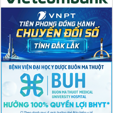
Hội nghị Ban Chấp hành Đảng bộ tỉnh
Đắk Lắk lần thứ 2 (mở rộng)
Tập trung giải phóng mặt bằng, đẩy
nhanh tiến độ Tuyến đường bộ ven
biển
Gỡ khó, khởi công xây dựng, sửa chữa
toàn bộ nhà ở cho hộ dân đúng tiến độ
đề ra
UBND tỉnh Đắk Lắk tổng kết công tác
quốc phòng, quân sự địa phương năm
2025
Tập trung triển khai quyết liệt, đồng bộ
các giải pháp nhằm thực hiện hiệu quả
các nhiệm vụ đề ra năm 2025
Phát huy vai trò của người có uy tín
trong phòng chống tảo hôn và hôn
nhân cận huyết thống
Nông sản Tây Nguyên thu hút doanh
nghiệp nước ngoài
Đắk Lắk định vị thương hiệu du lịch
“Biển – Rừng – Cà phê” trong không