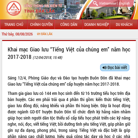
|
Vietnamese
English
TRANG CHỦ
CHÍNH QUYỀN
CÔNG DÂN
DOANH NGHIỆP
DU KHÁCH
Thứ bảy, 08/08/2026
CHÀO MỪN
GIỚI THIỆU
Khai mạc Giao lưu “Tiếng Việt của chúng em” năm học
2017-2018
(12/04/2018, 15:48)
LÃNH ĐẠO UBND TỈNH
Đọc bài viết
TIN TỨC SỰ KIỆN
Sáng 12/4, Phòng Giáo dục và Đào tạo huyện Buôn Đôn đã khai mạc
SỞ, BAN, NGÀNH
Giao lưu “Tiếng Việt của chúng em” cấp huyện năm học 2017-2018.
Tham gia giao lưu có 144 em học sinh đến từ 16 trường tiểu học trên địa
UBND CÁC XÃ, PHƯỜNG
bàn huyện. Các em phải trải qua 4 phần thi gồm: kiến thức tiếng Việt,
giao lưu đồng đội, năng khiếu và phần thi hùng biện. Đây là hoạt động
THÔNG TIN CHỈ ĐẠO ĐIỀU HÀNH
được ngành GD-ĐT huyện Buôn Đôn tổ chức định kỳ hằng năm nhằm
giúp học sinh người dân tộc thiểu số cấp tiểu học phát triển các kỹ năng
HỆ THỐNG VĂN BẢN
nghe, nói, đọc, viết tiếng Việt; bồi dưỡng tình yêu tiếng Việt, góp phần giữ
gìn sự đa dạng, phong phú, trong sáng Tiếng Việt và đặc biệt là góp
VĂN BẢN HĐND TỈNH
phần nâng cao chất lượng, hiệu quả công tác dạy và học ở các nhà