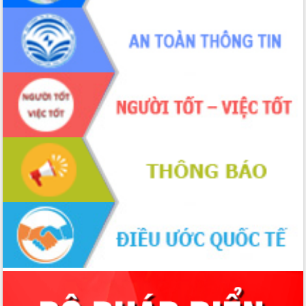
Chuyển đổi số 'mở đường' cho nông
nghiệp Đắk Lắk tăng trưởng bứt phá
Triển khai đồng bộ đo đạc, lập hồ sơ
địa chính, hoàn thiện cơ sở dữ liệu đất
đai
Ứng dụng sinh trắc học - Bước tiến
trong hành trình chuyển đổi số tại Đắk
Lắk
Đắk Lắk nâng cao hiệu quả công tác
Đảng từ Sổ tay đảng viên điện tử
Đắk Lắk đẩy mạnh nuôi biển công
nghệ, hướng tới phát triển thủy sản
bền vững
Tập huấn nâng cao năng lực triển khai
chuyển đổi số cho cán bộ, công chức
cấp xã
Đắk Lắk phát động hưởng ứng Ngày
Quyền của người tiêu dùng Việt Nam
2026
Đẩy mạnh cải cách hành chính, quyết
tâm đạt được mục tiêu tăng trưởng