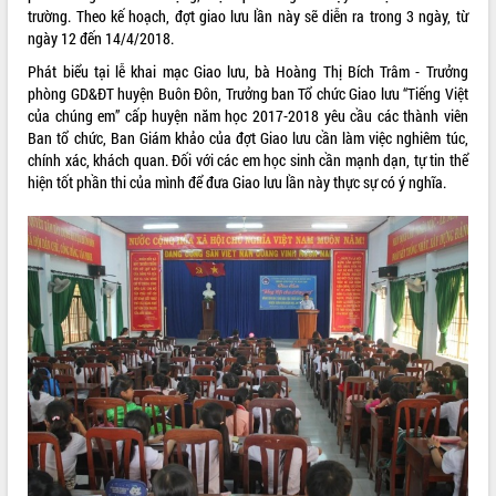
trường. Theo kế hoạch, đợt giao lưu lần này sẽ diễn ra trong 3 ngày, từ
ĐIỂM TIN VĂN BẢN
ngày 12 đến 14/4/2018.
Phát biểu tại lễ khai mạc Giao lưu, bà Hoàng Thị Bích Trâm - Trưởng
QUY HOẠCH - KẾ HOẠCH
phòng GD&ĐT huyện Buôn Đôn, Trưởng ban Tổ chức Giao lưu “Tiếng Việt
của chúng em” cấp huyện năm học 2017-2018 yêu cầu các thành viên
Ban tổ chức, Ban Giám khảo của đợt Giao lưu cần làm việc nghiêm túc,
chính xác, khách quan. Đối với các em học sinh cần mạnh dạn, tự tin thể
hiện tốt phần thi của mình để đưa Giao lưu lần này thực sự có ý nghĩa.