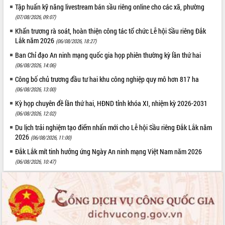
Hội thảo góp ý hồ sơ điều chỉnh quy
Tập huấn kỹ năng livestream bán sầu riêng online cho các xã, phường
hoạch tỉnh Đắk Lắk thời kỳ 2021-2030,
(07/08/2026, 09:07)
tầm nhìn đến năm 2050
Khẩn trương rà soát, hoàn thiện công tác tổ chức Lễ hội Sầu riêng Đắk
Nâng cao hiệu quả hoạt động của các
Lắk năm 2026
(06/08/2026, 18:27)
doanh nghiệp nhà nước
Ban Chỉ đạo An ninh mạng quốc gia họp phiên thường kỳ lần thứ hai
Hội nghị triển khai kết nối mạng
(06/08/2026, 14:06)
truyền số liệu chuyên dùng phục vụ cơ
quan Đảng, Nhà nước
Công bố chủ trương đầu tư hai khu công nghiệp quy mô hơn 817 ha
(06/08/2026, 13:00)
Lễ phát động chuỗi hoạt động chung
tay làm sạch môi trường
Kỳ họp chuyên đề lần thứ hai, HĐND tỉnh khóa XI, nhiệm kỳ 2026-2031
Xã Ea Kar bước chuyển mình trong
(06/08/2026, 12:02)
công tác cải cách hành chính mô hình
Du lịch trải nghiệm tạo điểm nhấn mới cho Lễ hội Sầu riêng Đắk Lắk năm
mới
2026
(06/08/2026, 11:00)
UBND tỉnh họp báo định kỳ tháng 4
Đắk Lắk mít tinh hưởng ứng Ngày An ninh mạng Việt Nam năm 2026
năm 2026
(06/08/2026, 10:47)
Hội thảo khoa học “Giải pháp thúc đẩy
phát triển nền kinh tế xanh tại tỉnh
Đắk Lắk”
Tăng cường giám sát, đôn đốc thực
hiện nhiệm vụ quản lý tài sản công
hàng tuần