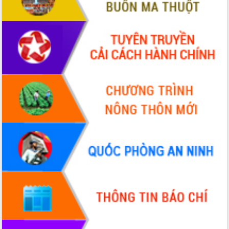
Hòn Yến phát triển du lịch gắn với bảo
tồn biển
Lấy ý kiến điều chỉnh Quy hoạch tỉnh
Đắk Lắk thời kỳ 2021-2030, tầm nhìn
đến năm 2050
Phát động chiến dịch 30 ngày đêm
giải phóng mặt bằng Tuyến đường bộ
ven biển
Đắk Lắk nỗ lực thúc đẩy tăng trưởng
kinh tế từ 10% trở lên trong Quý
II/2026
Đắk Lắk ký kết thỏa thuận hợp tác về
chuyển đổi số giai đoạn 2026 – 2030
với Tập đoàn Bưu chính Viễn thông
Việt Nam
Thứ trưởng Bộ Y tế làm việc với tỉnh
Đắk Lắk về phát triển nhân lực y tế
cho trạm y tế cấp xã
Du lịch Đắk Lắk nâng tầm trải nghiệm
du khách thông qua Hệ thống cơ sở dữ
liệu và Bản đồ số