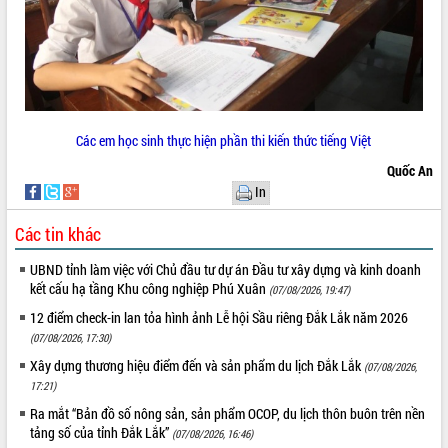
phá cơ chế - Hợp tác công tư
Đề án 06 tạo bước ngoặt đột phá trong
cải cách hành chính tỉnh Đắk Lắk
Kết nối tour, đẩy mạnh chuyển đổi số
để phát triển du lịch Đắk Lắk
Khởi động Dự án Đầu tư xây dựng hạ
Các em học sinh thực hiện phần thi kiến thức tiếng Việt
tầng kỹ thuật Cụm công nghiệp Tân
Tiến
Quốc An
Gặp mặt các cơ quan báo chí nhân Kỷ
In
niệm 101 năm Ngày Báo chí Cách
mạng Việt Nam
Các tin khác
Đắk Lắk sơ kết 4 năm triển khai thực
UBND tỉnh làm việc với Chủ đầu tư dự án Đầu tư xây dựng và kinh doanh
hiện Đề án 06 của Chính phủ
kết cấu hạ tầng Khu công nghiệp Phú Xuân
(07/08/2026, 19:47)
Họp báo thông tin về Hội nghị Công bố
12 điểm check-in lan tỏa hình ảnh Lễ hội Sầu riêng Đắk Lắk năm 2026
Quy hoạch và Xúc tiến đầu tư tỉnh Đắk
(07/08/2026, 17:30)
Lắk
Khơi thông điểm nghẽn, đẩy nhanh
Xây dựng thương hiệu điểm đến và sản phẩm du lịch Đắk Lắk
(07/08/2026,
giải ngân vốn khắc phục thiên tai
17:21)
HĐND tỉnh thông qua điều chỉnh Quy
Ra mắt “Bản đồ số nông sản, sản phẩm OCOP, du lịch thôn buôn trên nền
hoạch tỉnh thời kỳ 2021-2030
tảng số của tỉnh Đắk Lắk”
(07/08/2026, 16:46)