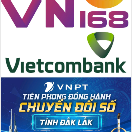
Đoàn thanh tra EC
Chủ tịch UBND tỉnh Tạ Anh Tuấn thăm,
chúc mừng các bệnh viện nhân Ngày
Thầy thuốc Việt Nam
Rộn ràng lễ hội truyền thống Sông
nước Đà Nông lần thứ I năm 2026
Kỳ họp Chuyên đề lần thứ Năm, HĐND
tỉnh Đắk Lắk thông qua các nghị quyết
quan trọng
Thống nhất danh sách giới thiệu ứng
cử đại biểu Quốc hội khoá XVI và đại
biểu HĐND tỉnh Đắk Lắk, nhiệm kỳ
2026-2031
Phát động hai phong trào thi đua quan
trọng trong kỷ nguyên mới
Hội nghị lần thứ tư Ban Chỉ đạo công
tác bầu cử tỉnh Đắk Lắk
Hội nghị Báo cáo viên Trung ương
tháng 01/2026
Phó Thủ tướng Hồ Quốc Dũng đánh giá