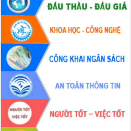
du khách thông qua Hệ thống cơ sở dữ
liệu và Bản đồ số
Tập huấn ứng dụng trí tuệ nhân tạo (AI)
trong thương mại điện tử năm 2026
Đoàn đại biểu Quốc hội tỉnh Đắk Lắk
trao đổi thông tin trước Kỳ họp thứ
nhất, Quốc hội khóa XVI
Quyết liệt cải cách hành chính, khơi
thông nguồn lực phát triển
Nâng cao hiệu lực, hiệu quả HĐND
tỉnh thông qua hiện đại hóa hành chính
Xã Ea Phê gắn cải cách hành chính với
chuyển đổi số
Phó Chủ tịch Thường trực UBND tỉnh
Hồ Thị Nguyên Thảo làm việc tại Trung
tâm Phục vụ hành chính công xã Ea
Phê
Xây dựng nền hành chính số đồng
hành cùng nông dân dân, doanh nghiệp
Giai đoạn 2026-2030, Đắk Lắk phấn