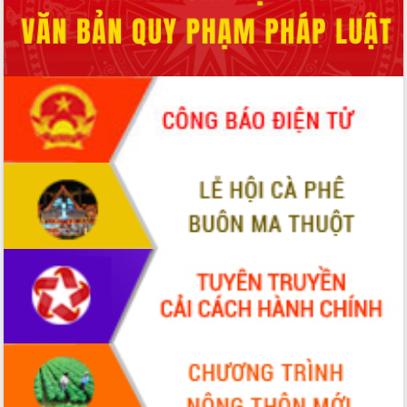
hiện nhiệm vụ quản lý tài sản công
hàng tuần
Tháo gỡ những vướng mắc, đẩy mạnh
công tác cải cách thủ tục hành chính
tại Trung tâm Phục vụ hành chính
công tỉnh
Đắk Lắk: Tôn vinh 46 giải pháp tại Hội
thi Sáng tạo Kỹ thuật 2024 - 2025
Đắk Lắk rà soát, điều chỉnh Đề án 190
về phát triển nuôi trồng thủy sản
Phó Chủ tịch UBND tỉnh Đắk Lắk
Trương Công Thái kiểm tra thực địa
Dự án cao tốc Khánh Hòa - Buôn Ma
Thuột
Định vị cà phê Việt Nam như một “di
sản sống” trong dòng chảy toàn cầu
Xây dựng nông thôn mới: Nâng cao đời
sống người dân từ những mô hình thiết
thực
Quyết liệt tháo gỡ vướng mắc, đẩy