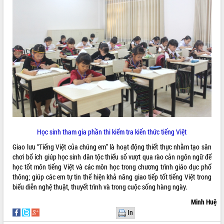
Rà soát, hoàn thiện hệ thống thiết chế
văn hóa, thể thao đáp ứng yêu cầu
phát triển mới
Thường trực HĐND tỉnh Đắk Lắk gặp
THỐNG KÊ TRUY CẬP
mặt Đoàn chuyên gia y tế TP. Hồ Chí
Minh
Hôm nay:
15538
Lễ truy điệu và an táng hài cốt liệt sĩ
Tất cả:
66101206
tại Nghĩa trang Liệt sĩ xã Sơn Hòa
Bàn giải pháp tháo gỡ khó khăn trong
xuất khẩu sầu riêng và triển khai quy
định EUDR
Thứ trưởng Bộ Nông nghiệp và Môi
Học sinh tham gia phần thi kiểm tra kiến thức tiếng Việt
trường Nguyễn Hoàng Hiệp khảo sát
Giao lưu “Tiếng Việt của chúng em” là hoạt động thiết thực nhằm tạo sân
vùng trồng và doanh nghiệp đóng gói
chơi bổ ích giúp học sinh dân tộc thiểu số vượt qua rào cản ngôn ngữ để
sầu riêng tại Đắk Lắk
học tốt môn tiếng Việt và các môn học trong chương trình giáo dục phổ
Trình diễn nghệ thuật chế biến các
thông; giúp các em tự tin thể hiện khả năng giao tiếp tốt tiếng Việt trong
món ăn từ sầu riêng
biểu diễn nghệ thuật, thuyết trình và trong cuộc sống hàng ngày.
Đắk Lắk công bố Quy hoạch và xúc
Minh Huệ
tiến đầu tư tỉnh
In
Ngành cá ngừ Đắk Lắk chủ động thích