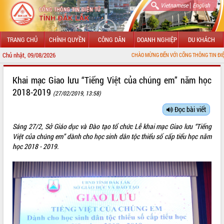
|
Vietnamese
English
TRANG CHỦ
CHÍNH QUYỀN
CÔNG DÂN
DOANH NGHIỆP
DU KHÁCH
Chủ nhật, 09/08/2026
CHÀO MỪNG ĐẾN VỚI CỔNG THÔNG TIN ĐIỆN TỬ TỈNH ĐẮK L
GIỚI THIỆU
Khai mạc Giao lưu “Tiếng Việt của chúng em” năm học
2018-2019
(27/02/2019, 13:58)
LÃNH ĐẠO UBND TỈNH
Đọc bài viết
TIN TỨC SỰ KIỆN
Sáng 27/2, Sở Giáo dục và Đào tạo tổ chức Lễ khai mạc Giao lưu “Tiếng
SỞ, BAN, NGÀNH
Việt của chúng em” dành cho học sinh dân tộc thiểu số cấp tiểu học năm
học 2018 - 2019.
UBND CÁC XÃ, PHƯỜNG
THÔNG TIN CHỈ ĐẠO ĐIỀU HÀNH
HỆ THỐNG VĂN BẢN
VĂN BẢN HĐND TỈNH