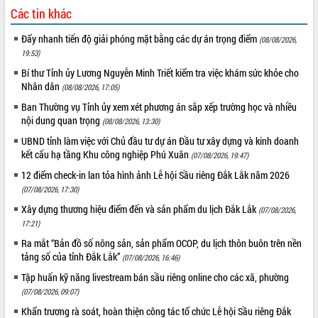
ứng để giữ vững thị trường xuất khẩu
Các tin khác
Diễn đàn Kinh tế tư nhân Việt Nam đột
Đẩy nhanh tiến độ giải phóng mặt bằng các dự án trọng điểm
phá cơ chế - Hợp tác công tư
(08/08/2026,
19:53)
Đề án 06 tạo bước ngoặt đột phá trong
cải cách hành chính tỉnh Đắk Lắk
Bí thư Tỉnh ủy Lương Nguyễn Minh Triết kiểm tra việc khám sức khỏe cho
Nhân dân
(08/08/2026, 17:05)
Kết nối tour, đẩy mạnh chuyển đổi số
để phát triển du lịch Đắk Lắk
Ban Thường vụ Tỉnh ủy xem xét phương án sắp xếp trường học và nhiều
nội dung quan trọng
Khởi động Dự án Đầu tư xây dựng hạ
(08/08/2026, 13:30)
tầng kỹ thuật Cụm công nghiệp Tân
UBND tỉnh làm việc với Chủ đầu tư dự án Đầu tư xây dựng và kinh doanh
Tiến
kết cấu hạ tầng Khu công nghiệp Phú Xuân
(07/08/2026, 19:47)
Gặp mặt các cơ quan báo chí nhân Kỷ
12 điểm check-in lan tỏa hình ảnh Lễ hội Sầu riêng Đắk Lắk năm 2026
niệm 101 năm Ngày Báo chí Cách
(07/08/2026, 17:30)
mạng Việt Nam
Xây dựng thương hiệu điểm đến và sản phẩm du lịch Đắk Lắk
(07/08/2026,
Đắk Lắk sơ kết 4 năm triển khai thực
17:21)
hiện Đề án 06 của Chính phủ
Ra mắt “Bản đồ số nông sản, sản phẩm OCOP, du lịch thôn buôn trên nền
Họp báo thông tin về Hội nghị Công bố
tảng số của tỉnh Đắk Lắk”
(07/08/2026, 16:46)
Quy hoạch và Xúc tiến đầu tư tỉnh Đắk
Lắk
Tập huấn kỹ năng livestream bán sầu riêng online cho các xã, phường
Khơi thông điểm nghẽn, đẩy nhanh
(07/08/2026, 09:07)
giải ngân vốn khắc phục thiên tai
Khẩn trương rà soát, hoàn thiện công tác tổ chức Lễ hội Sầu riêng Đắk