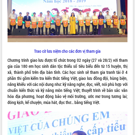
ĐIỂM TIN VĂN BẢN
QUY HOẠCH - KẾ HOẠCH
Trao cờ lưu niệm cho các đơn vị tham gia
Chương trình giao lưu được tổ chức trong 02 ngày (27 và 28/2) với tham
gia của 180 em học sinh dân tộc thiểu số tiêu biểu đến từ 15 huyện, thị
xã, thành phố trên địa bàn tỉnh. Các học sinh sẽ tham gia tranh tài ở 4
phần thi gồm kiểm tra kiến thức tiếng Việt, giao lưu đồng đội, hùng biện,
năng khiếu với các nội dung như: kỹ năng nghe, đọc, viết, nói phù hợp với
chuẩn kiến thức và kỹ năng môn tiếng Việt; thuyết trình về bản sắc văn
hóa địa phương, hoạt động bảo vệ môi trường, ước mơ trong tương lai;
đóng kịch, kể chuyện, múa hát, đọc thơ… bằng tiếng Việt.