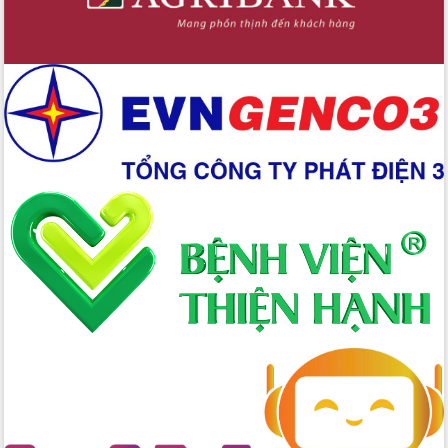
Ngày hội bầu cử đại biểu Quốc hội
khóa XVI và HĐND các cấp nhiệm kỳ
2026-2031
Đảm bảo cuộc bầu cử đại biểu Quốc
hội và đại biểu HĐND các cấp diễn ra
an toàn, hiệu quả, đúng quy định
Thủ tướng Chính phủ Phạm Minh Chính
kiểm tra, chỉ đạo hoàn thành các dự
án cao tốc và thăm khu tái định cư tại
Đắk Lắk
Sôi nổi Hội đua ngựa truyền thống Gò
Thì Thùng mừng Xuân Bính Ngọ 2026
Lãnh đạo tỉnh dâng hương tưởng niệm
tại Đập Đồng Cam đầu Xuân Bính Ngọ
Ngành nông nghiệp phấn đấu tăng
trưởng đạt 5,86% trong năm 2026
UBND tỉnh Đắk Lắk triển khai công tác
quốc phòng, quân sự địa phương năm
2026
Đắk Lắk tập trung toàn lực khắc phục
tồn tại IUU, sẵn sàng làm việc với