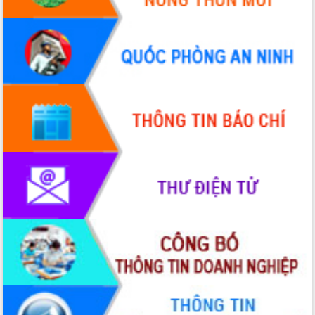
nhanh tiến độ các dự án trọng điểm
trong Khu kinh tế Nam Phú Yên
Hòn Yến phát triển du lịch gắn với bảo
tồn biển
Lấy ý kiến điều chỉnh Quy hoạch tỉnh
Đắk Lắk thời kỳ 2021-2030, tầm nhìn
đến năm 2050
Phát động chiến dịch 30 ngày đêm
giải phóng mặt bằng Tuyến đường bộ
ven biển
Đắk Lắk nỗ lực thúc đẩy tăng trưởng
kinh tế từ 10% trở lên trong Quý
II/2026
Đắk Lắk ký kết thỏa thuận hợp tác về
chuyển đổi số giai đoạn 2026 – 2030
với Tập đoàn Bưu chính Viễn thông
Việt Nam
Thứ trưởng Bộ Y tế làm việc với tỉnh
Đắk Lắk về phát triển nhân lực y tế
cho trạm y tế cấp xã
Du lịch Đắk Lắk nâng tầm trải nghiệm