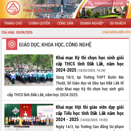
|
Vietnamese
English
TRANG CHỦ
CHÍNH QUYỀN
CÔNG DÂN
DOANH NGHIỆP
DU KHÁCH
Chủ nhật, 09/08/2026
CHÀO MỪNG ĐẾN VỚI CỔNG THÔNG TIN
GIỚI THIỆU
GIÁO DỤC, KHOA HỌC, CÔNG NGHỆ
LÃNH ĐẠO UBND TỈNH
Khai mạc Kỳ thi chọn học sinh giỏi
cấp THCS tỉnh Đắk Lắk, năm học
TIN TỨC SỰ KIỆN
2024-2025
(18/03/2025, 14:34)
Sáng 18/3, tại Trường THPT Buôn Ma
SỞ, BAN, NGÀNH
Thuột, Sở Giáo dục và Đào tạo Đắk Lắk tổ
chức khai mạc Kỳ thi chọn học sinh giỏi
UBND CÁC XÃ, PHƯỜNG
cấp THCS tỉnh Đắk Lắk, năm học 2024-2025.
THÔNG TIN CHỈ ĐẠO ĐIỀU HÀNH
Khai mạc Hội thi giáo viên dạy giỏi
cấp Tiểu học tỉnh Đắk Lắk năm học
HỆ THỐNG VĂN BẢN
2024 - 2025
(14/03/2025, 15:05)
Ngày 14/3, tại Trường Cao đẳng Sư phạm
VĂN BẢN HĐND TỈNH