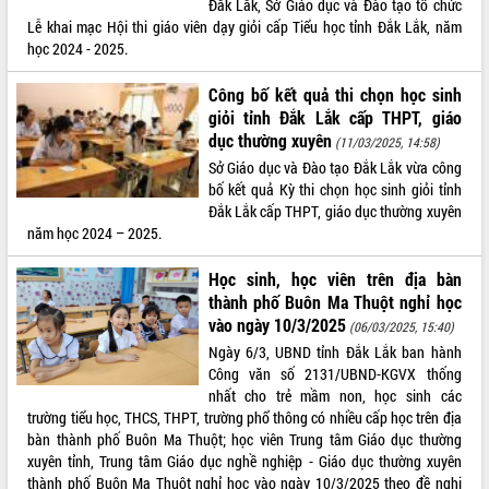
Đắk Lắk, Sở Giáo dục và Đào tạo tổ chức
Lễ khai mạc Hội thi giáo viên dạy giỏi cấp Tiểu học tỉnh Đắk Lắk, năm
ĐIỂM TIN VĂN BẢN
học 2024 - 2025.
QUY HOẠCH - KẾ HOẠCH
Công bố kết quả thi chọn học sinh
giỏi tỉnh Đắk Lắk cấp THPT, giáo
dục thường xuyên
(11/03/2025, 14:58)
Sở Giáo dục và Đào tạo Đắk Lắk vừa công
bố kết quả Kỳ thi chọn học sinh giỏi tỉnh
Đắk Lắk cấp THPT, giáo dục thường xuyên
năm học 2024 – 2025.
Học sinh, học viên trên địa bàn
thành phố Buôn Ma Thuột nghỉ học
vào ngày 10/3/2025
(06/03/2025, 15:40)
Ngày 6/3, UBND tỉnh Đắk Lắk ban hành
Công văn số 2131/UBND-KGVX thống
nhất cho trẻ mầm non, học sinh các
trường tiểu học, THCS, THPT, trường phổ thông có nhiều cấp học trên địa
bàn thành phố Buôn Ma Thuột; học viên Trung tâm Giáo dục thường
xuyên tỉnh, Trung tâm Giáo dục nghề nghiệp - Giáo dục thường xuyên
thành phố Buôn Ma Thuột nghỉ học vào ngày 10/3/2025 theo đề nghị