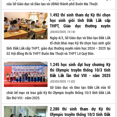
của Sở Giáo dục và Đào tạo và UBND thành phố Buôn Ma Thuột.
VIDEO
1.492 thí sinh tham dự Kỳ thi chọn
Không có file video nào để phát.
học sinh giỏi tỉnh Đắk Lắk cấp
THPT, Giáo dục thường xuyên
ALBUM ẢNH
(04/03/2025, 15:14)
Ngày 4/3, Sở Giáo dục và Đào tạo Đắk Lắk
tổ chức khai mạc Kỳ thi chọn học sinh giỏi
tỉnh Đắk Lắk cấp THPT, giáo dục thường xuyên năm học 2024 – 2025 tại
02 Hội đồng thi là THPT Buôn Ma Thuột và THPT Lê Quý Đôn.
1.245 học sinh đạt huy chương Kỳ
thi Olympic truyền thống 10/3 tỉnh
Đắk Lắk lần thứ VIII - năm 2025
LIÊN KẾT WEB
(03/03/2025, 11:02)
Sở Giáo dục và Đào tạo Đắk Lắk vừa tổ
chức bế mạc và trao giải Kỳ thi Olympic truyền thống 10/3 tỉnh Đắk Lắk
lần thứ VIII - năm 2025.
THỐNG KÊ TRUY CẬP
2.280 thí sinh tham dự Kỳ thi
Olympic truyền thống 10/3 tỉnh Đắk
Hôm nay:
16110