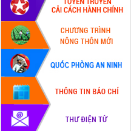
hiện nhiệm vụ quản lý tài sản công
hàng tuần
Tháo gỡ những vướng mắc, đẩy mạnh
công tác cải cách thủ tục hành chính
tại Trung tâm Phục vụ hành chính
công tỉnh
Đắk Lắk: Tôn vinh 46 giải pháp tại Hội
thi Sáng tạo Kỹ thuật 2024 - 2025
Đắk Lắk rà soát, điều chỉnh Đề án 190
về phát triển nuôi trồng thủy sản
Phó Chủ tịch UBND tỉnh Đắk Lắk
Trương Công Thái kiểm tra thực địa
Dự án cao tốc Khánh Hòa - Buôn Ma
Thuột
Định vị cà phê Việt Nam như một “di
sản sống” trong dòng chảy toàn cầu
Xây dựng nông thôn mới: Nâng cao đời
sống người dân từ những mô hình thiết
thực
Quyết liệt tháo gỡ vướng mắc, đẩy