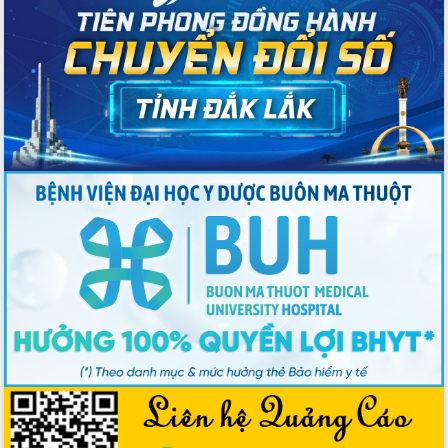
Đoàn thanh tra EC
Chủ tịch UBND tỉnh Tạ Anh Tuấn thăm,
chúc mừng các bệnh viện nhân Ngày
Thầy thuốc Việt Nam
Rộn ràng lễ hội truyền thống Sông
nước Đà Nông lần thứ I năm 2026
Kỳ họp Chuyên đề lần thứ Năm, HĐND
tỉnh Đắk Lắk thông qua các nghị quyết
quan trọng
Thống nhất danh sách giới thiệu ứng
cử đại biểu Quốc hội khoá XVI và đại
biểu HĐND tỉnh Đắk Lắk, nhiệm kỳ
2026-2031
Phát động hai phong trào thi đua quan
trọng trong kỷ nguyên mới
Hội nghị lần thứ tư Ban Chỉ đạo công
tác bầu cử tỉnh Đắk Lắk
Hội nghị Báo cáo viên Trung ương
tháng 01/2026
Phó Thủ tướng Hồ Quốc Dũng đánh giá