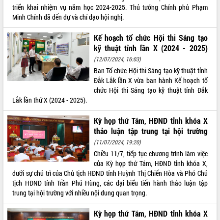
triển khai nhiệm vụ năm học 2024-2025. Thủ tướng Chính phủ Phạm
Rà soát, hoàn thiện hệ thống thiết chế
Minh Chính đã đến dự và chỉ đạo hội nghị.
văn hóa, thể thao đáp ứng yêu cầu
phát triển mới
Kế hoạch tổ chức Hội thi Sáng tạo
Thường trực HĐND tỉnh Đắk Lắk gặp
THỐNG KÊ TRUY CẬP
kỹ thuật tỉnh lần X (2024 - 2025)
mặt Đoàn chuyên gia y tế TP. Hồ Chí
(12/07/2024, 16:03)
Minh
Hôm nay:
10853
Ban Tổ chức Hội thi Sáng tạo kỹ thuật tỉnh
Lễ truy điệu và an táng hài cốt liệt sĩ
Tất cả:
66123967
Đắk Lắk lần X vừa ban hành Kế hoạch tổ
tại Nghĩa trang Liệt sĩ xã Sơn Hòa
chức Hội thi Sáng tạo kỹ thuật tỉnh Đắk
Bàn giải pháp tháo gỡ khó khăn trong
Lắk lần thứ X (2024 - 2025).
xuất khẩu sầu riêng và triển khai quy
định EUDR
Kỳ họp thứ Tám, HĐND tỉnh khóa X
Thứ trưởng Bộ Nông nghiệp và Môi
thảo luận tập trung tại hội trường
trường Nguyễn Hoàng Hiệp khảo sát
(11/07/2024, 19:20)
vùng trồng và doanh nghiệp đóng gói
Chiều 11/7, tiếp tục chương trình làm việc
sầu riêng tại Đắk Lắk
của Kỳ họp thứ Tám, HĐND tỉnh khóa X,
Trình diễn nghệ thuật chế biến các
dưới sự chủ trì của Chủ tịch HĐND tỉnh Huỳnh Thị Chiến Hòa và Phó Chủ
món ăn từ sầu riêng
tịch HĐND tỉnh Trần Phú Hùng, các đại biểu tiến hành thảo luận tập
trung tại hội trường với nhiều nội dung quan trọng.
Đắk Lắk công bố Quy hoạch và xúc
tiến đầu tư tỉnh
Kỳ họp thứ Tám, HĐND tỉnh khóa X
Ngành cá ngừ Đắk Lắk chủ động thích