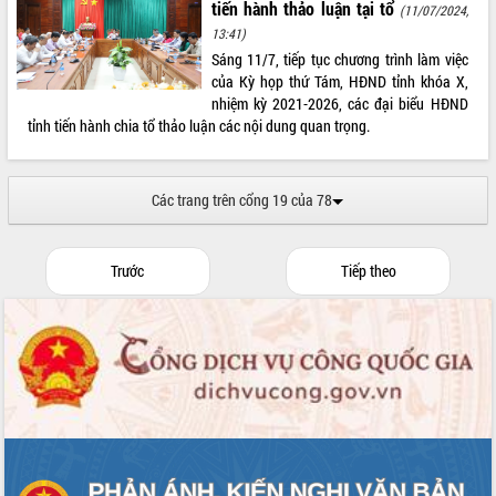
tiến hành thảo luận tại tổ
ứng để giữ vững thị trường xuất khẩu
(11/07/2024,
13:41)
Diễn đàn Kinh tế tư nhân Việt Nam đột
Sáng 11/7, tiếp tục chương trình làm việc
phá cơ chế - Hợp tác công tư
của Kỳ họp thứ Tám, HĐND tỉnh khóa X,
Đề án 06 tạo bước ngoặt đột phá trong
nhiệm kỳ 2021-2026, các đại biểu HĐND
cải cách hành chính tỉnh Đắk Lắk
tỉnh tiến hành chia tổ thảo luận các nội dung quan trọng.
Kết nối tour, đẩy mạnh chuyển đổi số
để phát triển du lịch Đắk Lắk
Khởi động Dự án Đầu tư xây dựng hạ
Các trang trên cổng 19 của 78
tầng kỹ thuật Cụm công nghiệp Tân
Tiến
Gặp mặt các cơ quan báo chí nhân Kỷ
Trước
Tiếp theo
niệm 101 năm Ngày Báo chí Cách
mạng Việt Nam
Đắk Lắk sơ kết 4 năm triển khai thực
hiện Đề án 06 của Chính phủ
Họp báo thông tin về Hội nghị Công bố
Quy hoạch và Xúc tiến đầu tư tỉnh Đắk
Lắk
Khơi thông điểm nghẽn, đẩy nhanh
giải ngân vốn khắc phục thiên tai