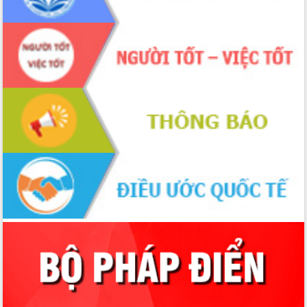
du khách thông qua Hệ thống cơ sở dữ
liệu và Bản đồ số
Tập huấn ứng dụng trí tuệ nhân tạo (AI)
trong thương mại điện tử năm 2026
Đoàn đại biểu Quốc hội tỉnh Đắk Lắk
trao đổi thông tin trước Kỳ họp thứ
nhất, Quốc hội khóa XVI
Quyết liệt cải cách hành chính, khơi
thông nguồn lực phát triển
Nâng cao hiệu lực, hiệu quả HĐND
tỉnh thông qua hiện đại hóa hành chính
Xã Ea Phê gắn cải cách hành chính với
chuyển đổi số
Phó Chủ tịch Thường trực UBND tỉnh
Hồ Thị Nguyên Thảo làm việc tại Trung
tâm Phục vụ hành chính công xã Ea
Phê
Xây dựng nền hành chính số đồng
hành cùng nông dân dân, doanh nghiệp
Giai đoạn 2026-2030, Đắk Lắk phấn