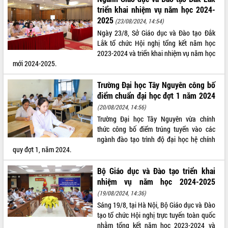
triển khai nhiệm vụ năm học 2024-
VIDEO
2025
(23/08/2024, 14:54)
Loading the player...
Ngày 23/8, Sở Giáo dục và Đào tạo Đắk
Lắk tổ chức Hội nghị tổng kết năm học
Trailer Lễ hội Sầu riêng Đắk Lắk năm
2023-2024 và triển khai nhiệm vụ năm học
2026
mới 2024-2025.
Khám bệnh, cấp phát thuốc miễn phí
và tặng quà người dân xã Cư Pui
Trường Đại học Tây Nguyên công bố
Hội nghị UBND tỉnh Đắk Lắk thường kỳ
điểm chuẩn đại học đợt 1 năm 2024
tháng 7/2026
(20/08/2024, 14:56)
Lễ truy tặng danh hiệu “Bà Mẹ Việt
Trường Đại học Tây Nguyên vừa chính
ALBUM ẢNH
Nam Anh hùng” và trao Huân chương
thức công bố điểm trúng tuyển vào các
Lao động
ngành đào tạo trình độ đại học hệ chính
quy đợt 1, năm 2024.
UBND tỉnh Đắk Lắk triển khai nhiệm
vụ 6 tháng cuối năm 2026
Bộ Giáo dục và Đào tạo triển khai
Kỳ họp thứ Hai, Hội đồng nhân dân
nhiệm vụ năm học 2024-2025
tỉnh khóa XI quyết nghị nhiều nội dung
(19/08/2024, 14:36)
quan trọng
Sáng 19/8, tại Hà Nội, Bộ Giáo dục và Đào
Bí thư Tỉnh ủy Lương Nguyễn Minh
tạo tổ chức Hội nghị trực tuyến toàn quốc
Triết thăm, tặng quà người có công với
nhằm tổng kết năm học 2023-2024 và
cách mạng
LIÊN KẾT WEB