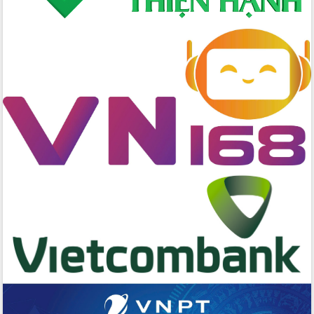
Ngày hội bầu cử đại biểu Quốc hội
khóa XVI và HĐND các cấp nhiệm kỳ
2026-2031
Đảm bảo cuộc bầu cử đại biểu Quốc
hội và đại biểu HĐND các cấp diễn ra
an toàn, hiệu quả, đúng quy định
Thủ tướng Chính phủ Phạm Minh Chính
kiểm tra, chỉ đạo hoàn thành các dự
án cao tốc và thăm khu tái định cư tại
Đắk Lắk
Sôi nổi Hội đua ngựa truyền thống Gò
Thì Thùng mừng Xuân Bính Ngọ 2026
Lãnh đạo tỉnh dâng hương tưởng niệm
tại Đập Đồng Cam đầu Xuân Bính Ngọ
Ngành nông nghiệp phấn đấu tăng
trưởng đạt 5,86% trong năm 2026
UBND tỉnh Đắk Lắk triển khai công tác
quốc phòng, quân sự địa phương năm
2026
Đắk Lắk tập trung toàn lực khắc phục
tồn tại IUU, sẵn sàng làm việc với