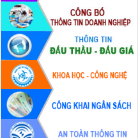
nhanh tiến độ các dự án trọng điểm
trong Khu kinh tế Nam Phú Yên
Hòn Yến phát triển du lịch gắn với bảo
tồn biển
Lấy ý kiến điều chỉnh Quy hoạch tỉnh
Đắk Lắk thời kỳ 2021-2030, tầm nhìn
đến năm 2050
Phát động chiến dịch 30 ngày đêm
giải phóng mặt bằng Tuyến đường bộ
ven biển
Đắk Lắk nỗ lực thúc đẩy tăng trưởng
kinh tế từ 10% trở lên trong Quý
II/2026
Đắk Lắk ký kết thỏa thuận hợp tác về
chuyển đổi số giai đoạn 2026 – 2030
với Tập đoàn Bưu chính Viễn thông
Việt Nam
Thứ trưởng Bộ Y tế làm việc với tỉnh
Đắk Lắk về phát triển nhân lực y tế
cho trạm y tế cấp xã
Du lịch Đắk Lắk nâng tầm trải nghiệm