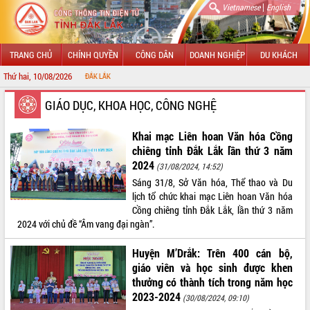
|
Vietnamese
English
TRANG CHỦ
CHÍNH QUYỀN
CÔNG DÂN
DOANH NGHIỆP
DU KHÁCH
Thứ hai, 10/08/2026
CHÀO MỪ
GIỚI THIỆU
GIÁO DỤC, KHOA HỌC, CÔNG NGHỆ
LÃNH ĐẠO UBND TỈNH
Khai mạc Liên hoan Văn hóa Cồng
chiêng tỉnh Đắk Lắk lần thứ 3 năm
TIN TỨC SỰ KIỆN
2024
(31/08/2024, 14:52)
Sáng 31/8, Sở Văn hóa, Thể thao và Du
SỞ, BAN, NGÀNH
lịch tổ chức khai mạc Liên hoan Văn hóa
Cồng chiêng tỉnh Đắk Lắk, lần thứ 3 năm
UBND CÁC XÃ, PHƯỜNG
2024 với chủ đề “Âm vang đại ngàn”.
THÔNG TIN CHỈ ĐẠO ĐIỀU HÀNH
Huyện M’Drắk: Trên 400 cán bộ,
giáo viên và học sinh được khen
HỆ THỐNG VĂN BẢN
thưởng có thành tích trong năm học
2023-2024
(30/08/2024, 09:10)
VĂN BẢN HĐND TỈNH