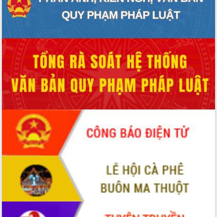
HĐND tỉnh thông qua điều chỉnh Quy
hoạch tỉnh thời kỳ 2021-2030
Hội thảo góp ý hồ sơ điều chỉnh quy
hoạch tỉnh Đắk Lắk thời kỳ 2021-2030,
tầm nhìn đến năm 2050
Nâng cao hiệu quả hoạt động của các
doanh nghiệp nhà nước
Hội nghị triển khai kết nối mạng
truyền số liệu chuyên dùng phục vụ cơ
quan Đảng, Nhà nước
Lễ phát động chuỗi hoạt động chung
tay làm sạch môi trường
Xã Ea Kar bước chuyển mình trong
công tác cải cách hành chính mô hình
mới
UBND tỉnh họp báo định kỳ tháng 4
năm 2026
Hội thảo khoa học “Giải pháp thúc đẩy
phát triển nền kinh tế xanh tại tỉnh
Đắk Lắk”
Tăng cường giám sát, đôn đốc thực