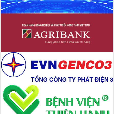
Đẩy mạnh cải cách hành chính, quyết
tâm đạt được mục tiêu tăng trưởng
hai con số trong năm 2026
Tổ chức trang trọng Lễ hội Đền thờ
Lương Văn Chánh năm 2026
Phó Bí thư Tỉnh ủy Đắk Lắk Đỗ Hữu
Huy giữ chức Bí thư Đảng ủy Ủy Ban
Nhân dân tỉnh
Bệnh án điện tử thúc đẩy chuyển đổi
số y tế tại Đắk Lắk
Chuyển đổi số thư viện: Mở rộng
không gian tri thức trong thời đại số
Đánh giá, rút kinh nghiệm công tác tổ
chức diễn tập trước ngày bầu cử
Chương trình “Gặp gỡ hữu nghị –
Friendship Meeting New Year 2026”
Bầu cử Quốc hội và HĐND: Cử tri Đắk
Lắk gửi gắm niềm tin, kỳ vọng vào lá
phiếu
Đắk Lắk sẵn sàng các điều kiện cho