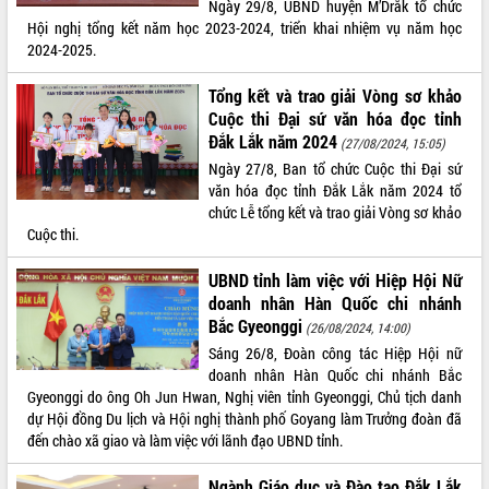
Ngày 29/8, UBND huyện M’Drắk tổ chức
Hội nghị tổng kết năm học 2023-2024, triển khai nhiệm vụ năm học
ĐIỂM TIN VĂN BẢN
2024-2025.
QUY HOẠCH - KẾ HOẠCH
Tổng kết và trao giải Vòng sơ khảo
Cuộc thi Đại sứ văn hóa đọc tỉnh
Đắk Lắk năm 2024
(27/08/2024, 15:05)
Ngày 27/8, Ban tổ chức Cuộc thi Đại sứ
văn hóa đọc tỉnh Đắk Lắk năm 2024 tổ
chức Lễ tổng kết và trao giải Vòng sơ khảo
Cuộc thi.
UBND tỉnh làm việc với Hiệp Hội Nữ
doanh nhân Hàn Quốc chi nhánh
Bắc Gyeonggi
(26/08/2024, 14:00)
Sáng 26/8, Đoàn công tác Hiệp Hội nữ
doanh nhân Hàn Quốc chi nhánh Bắc
Gyeonggi do ông Oh Jun Hwan, Nghị viên tỉnh Gyeonggi, Chủ tịch danh
dự Hội đồng Du lịch và Hội nghị thành phố Goyang làm Trưởng đoàn đã
đến chào xã giao và làm việc với lãnh đạo UBND tỉnh.
Ngành Giáo dục và Đào tạo Đắk Lắk