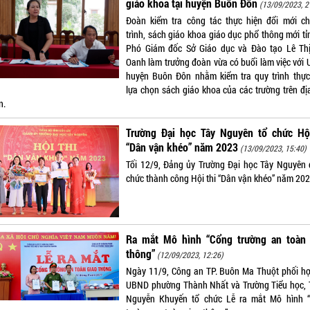
giáo khoa tại huyện Buôn Đôn
(13/09/2023, 2
Đoàn kiểm tra công tác thực hiện đổi mới c
trình, sách giáo khoa giáo dục phổ thông mới tỉ
Phó Giám đốc Sở Giáo dục và Đào tạo Lê Th
Oanh làm trưởng đoàn vừa có buổi làm việc với
huyện Buôn Đôn nhằm kiểm tra quy trình thực
lựa chọn sách giáo khoa của các trường trên đị
n.
Trường Đại học Tây Nguyên tổ chức Hội
“Dân vận khéo” năm 2023
(13/09/2023, 15:40)
Tối 12/9, Đảng ủy Trường Đại học Tây Nguyên 
chức thành công Hội thi “Dân vận khéo” năm 202
Ra mắt Mô hình “Cổng trường an toàn 
thông”
(12/09/2023, 12:26)
Ngày 11/9, Công an TP. Buôn Ma Thuột phối hợ
UBND phường Thành Nhất và Trường Tiểu học,
Nguyễn Khuyến tổ chức Lễ ra mắt Mô hình 