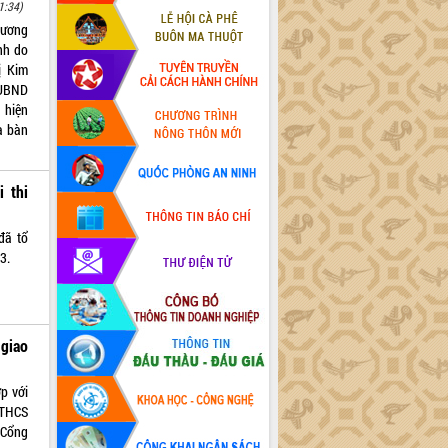
1:34)
hương
nh do
ị Kim
 UBND
 hiện
a bàn
 thi
đã tổ
3.
giao
p với
 THCS
“Cổng