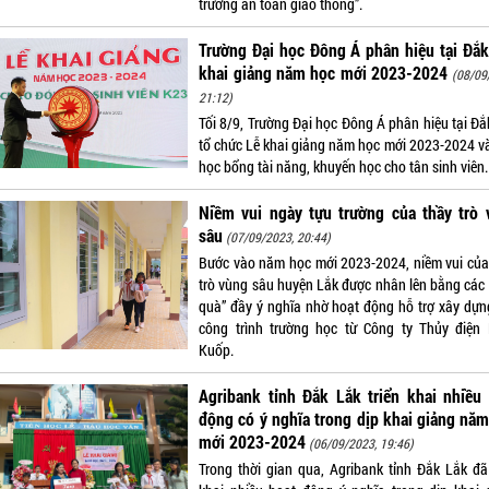
trường an toàn giao thông”.
Trường Đại học Đông Á phân hiệu tại Đắ
khai giảng năm học mới 2023-2024
(08/09
21:12)
Tối 8/9, Trường Đại học Đông Á phân hiệu tại Đắ
tổ chức Lễ khai giảng năm học mới 2023-2024 và
học bổng tài năng, khuyến học cho tân sinh viên.
Niềm vui ngày tựu trường của thầy trò 
sâu
(07/09/2023, 20:44)
Bước vào năm học mới 2023-2024, niềm vui của
trò vùng sâu huyện Lắk được nhân lên bằng các
quà” đầy ý nghĩa nhờ hoạt động hỗ trợ xây dựn
công trình trường học từ Công ty Thủy điện
Kuốp.
Agribank tỉnh Đắk Lắk triển khai nhiều
động có ý nghĩa trong dịp khai giảng nă
mới 2023-2024
(06/09/2023, 19:46)
Trong thời gian qua, Agribank tỉnh Đắk Lắk đã 