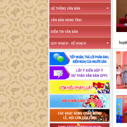
HỆ THỐNG VĂN BẢN
VĂN BẢN HĐND TỈNH
ĐIỂM TIN VĂN BẢN
huyệ
QUY HOẠCH - KẾ HOẠCH