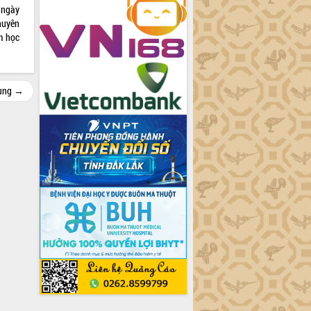
 ngày
huyên
m học
cùng →