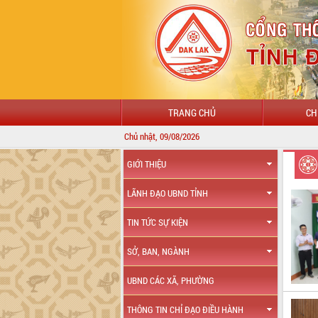
TRANG CHỦ
CH
Chủ nhật, 09/08/2026
GIỚI THIỆU
LÃNH ĐẠO UBND TỈNH
TIN TỨC SỰ KIỆN
SỞ, BAN, NGÀNH
UBND CÁC XÃ, PHƯỜNG
THÔNG TIN CHỈ ĐẠO ĐIỀU HÀNH