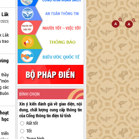
k Lắk
/2023,
k Lắk
 trao
vùng
 thầy
 “món
g các
 Buôn
BÌNH CHỌN
Xin ý kiến đánh giá về giao diện, nội
dung, chất lượng cung cấp thông tin
 hoạt
của Cổng thông tin điện tử tỉnh
m học
Rất tốt
Tốt
triển
Trung bình