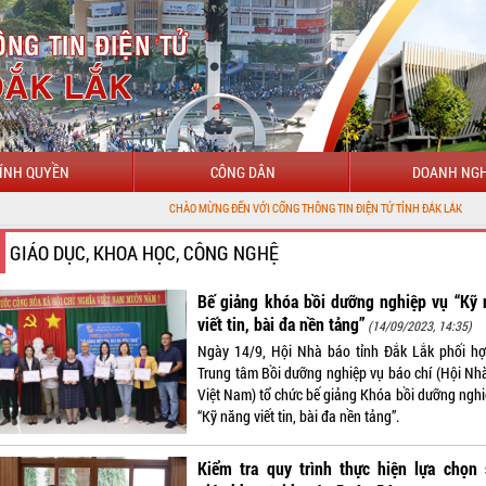
ÍNH QUYỀN
CÔNG DÂN
DOANH NGH
CHÀO MỪNG ĐẾN VỚI CỔNG THÔNG TIN ĐIỆN TỬ TỈNH ĐẮK LẮK
GIÁO DỤC, KHOA HỌC, CÔNG NGHỆ
Bế giảng khóa bồi dưỡng nghiệp vụ “Kỹ 
viết tin, bài đa nền tảng”
(14/09/2023, 14:35)
Ngày 14/9, Hội Nhà báo tỉnh Đắk Lắk phối hợ
Trung tâm Bồi dưỡng nghiệp vụ báo chí (Hội Nh
Việt Nam) tổ chức bế giảng Khóa bồi dưỡng nghi
“Kỹ năng viết tin, bài đa nền tảng”.
Kiểm tra quy trình thực hiện lựa chọn 