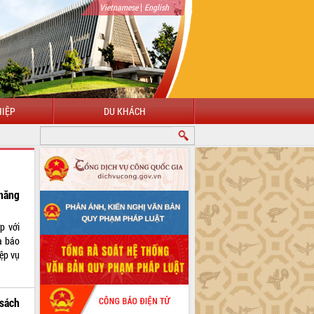
|
Vietnamese
English
IỆP
DU KHÁCH
năng
p với
à báo
ệp vụ
sách