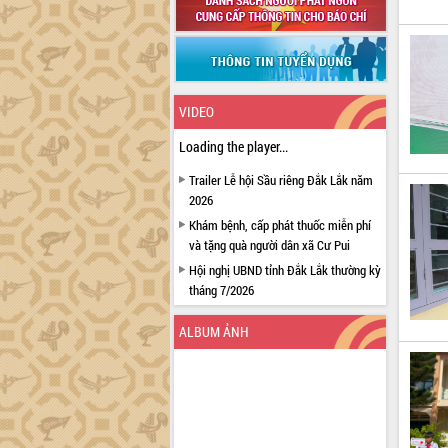
VIDEO
Loading the player...
Trailer Lễ hội Sầu riêng Đắk Lắk năm
2026
Khám bệnh, cấp phát thuốc miễn phí
và tặng quà người dân xã Cư Pui
Hội nghị UBND tỉnh Đắk Lắk thường kỳ
tháng 7/2026
Lễ truy tặng danh hiệu “Bà Mẹ Việt
ALBUM ẢNH
Nam Anh hùng” và trao Huân chương
Lao động
UBND tỉnh Đắk Lắk triển khai nhiệm
vụ 6 tháng cuối năm 2026
Kỳ họp thứ Hai, Hội đồng nhân dân
tỉnh khóa XI quyết nghị nhiều nội dung