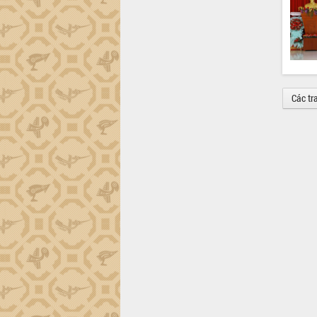
món ăn từ sầu riêng
Đắk Lắk công bố Quy hoạch và xúc
tiến đầu tư tỉnh
Ngành cá ngừ Đắk Lắk chủ động thích
ứng để giữ vững thị trường xuất khẩu
Diễn đàn Kinh tế tư nhân Việt Nam đột
Các tr
phá cơ chế - Hợp tác công tư
Đề án 06 tạo bước ngoặt đột phá trong
cải cách hành chính tỉnh Đắk Lắk
Kết nối tour, đẩy mạnh chuyển đổi số
để phát triển du lịch Đắk Lắk
Khởi động Dự án Đầu tư xây dựng hạ
tầng kỹ thuật Cụm công nghiệp Tân
Tiến
Gặp mặt các cơ quan báo chí nhân Kỷ
niệm 101 năm Ngày Báo chí Cách
mạng Việt Nam
Đắk Lắk sơ kết 4 năm triển khai thực
hiện Đề án 06 của Chính phủ
Họp báo thông tin về Hội nghị Công bố