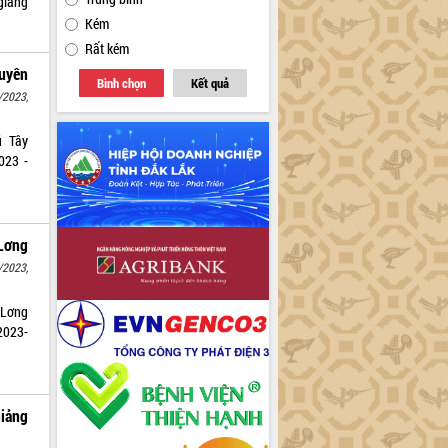
giảng
Kém
Rất kém
guyên
Bình chọn
Kết quả
/2023,
ú Tây
023 -
Lơng
/2023,
 Lơng
2023-
iảng