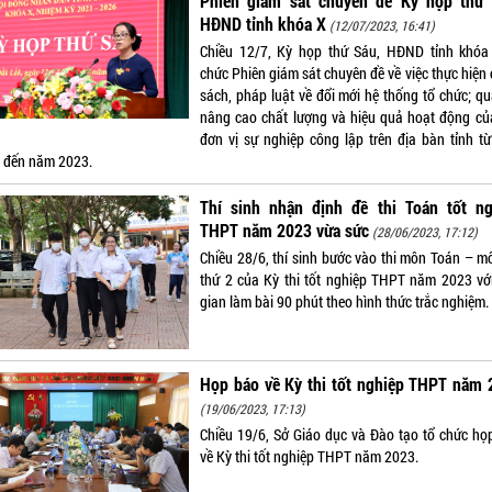
Phiên giám sát chuyên đề Kỳ họp thứ 
HĐND tỉnh khóa X
(12/07/2023, 16:41)
Chiều 12/7, Kỳ họp thứ Sáu, HĐND tỉnh khóa
chức Phiên giám sát chuyên đề về việc thực hiện
sách, pháp luật về đổi mới hệ thống tổ chức; qu
nâng cao chất lượng và hiệu quả hoạt động củ
đơn vị sự nghiệp công lập trên địa bàn tỉnh t
 đến năm 2023.
Thí sinh nhận định đề thi Toán tốt ng
THPT năm 2023 vừa sức
(28/06/2023, 17:12)
Chiều 28/6, thí sinh bước vào thi môn Toán – mô
thứ 2 của Kỳ thi tốt nghiệp THPT năm 2023 với
gian làm bài 90 phút theo hình thức trắc nghiệm.
Họp báo về Kỳ thi tốt nghiệp THPT năm 
(19/06/2023, 17:13)
Chiều 19/6, Sở Giáo dục và Đào tạo tổ chức họ
về Kỳ thi tốt nghiệp THPT năm 2023.