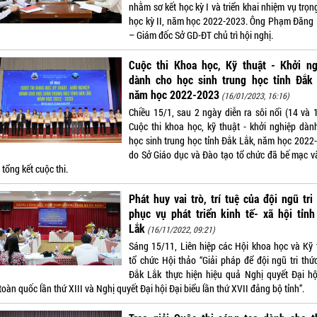
nhằm sơ kết học kỳ I và triển khai nhiệm vụ trọ
học kỳ II, năm học 2022-2023. Ông Phạm Đăng
– Giám đốc Sở GD-ĐT chủ trì hội nghị.
Cuộc thi Khoa học, Kỹ thuật - Khởi ng
dành cho học sinh trung học tỉnh Đắk 
năm học 2022-2023
(16/01/2023, 16:16)
Chiều 15/1, sau 2 ngày diễn ra sôi nổi (14 và 1
Cuộc thi khoa học, kỹ thuật - khởi nghiệp dàn
học sinh trung học tỉnh Đắk Lắk, năm học 2022
do Sở Giáo dục và Đào tạo tổ chức đã bế mạc và
tổng kết cuộc thi.
Phát huy vai trò, trí tuệ của đội ngũ tri
phục vụ phát triển kinh tế- xã hội tỉn
Lắk
(16/11/2022, 09:21)
Sáng 15/11, Liên hiệp các Hội khoa học và Kỹ 
tổ chức Hội thảo “Giải pháp để đội ngũ tri thức
Đắk Lắk thực hiện hiệu quả Nghị quyết Đại hộ
toàn quốc lần thứ XIII và Nghị quyết Đại hội Đại biểu lần thứ XVII đảng bộ tỉnh”.