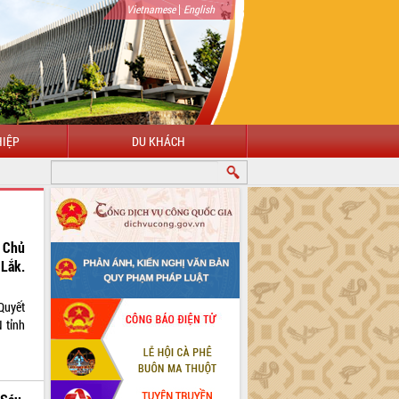
|
Vietnamese
English
IỆP
DU KHÁCH
 Chủ
Lắk.
Quyết
 tỉnh