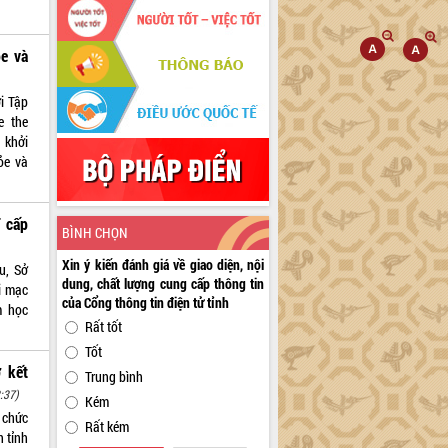
ỏe và
i Tập
e the
 khởi
ỏe và
T cấp
BÌNH CHỌN
Xin ý kiến đánh giá về giao diện, nội
u, Sở
dung, chất lượng cung cấp thông tin
i mạc
của Cổng thông tin điện tử tỉnh
m học
Rất tốt
Tốt
 kết
Trung bình
:37)
Kém
 chức
Rất kém
n tỉnh