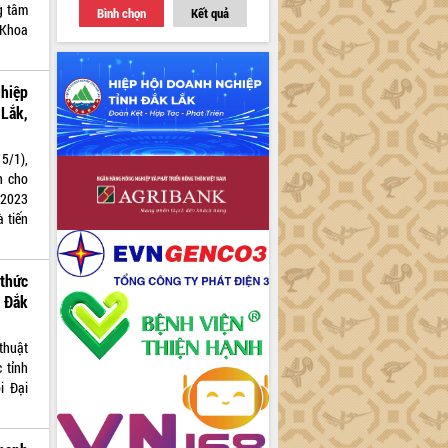
ng tâm
Bình chọn
Kết quả
 Khoa
hiệp
Lắk,
5/1),
h cho
-2023
 tiến
 thức
h Đắk
thuật
 tỉnh
i Đại