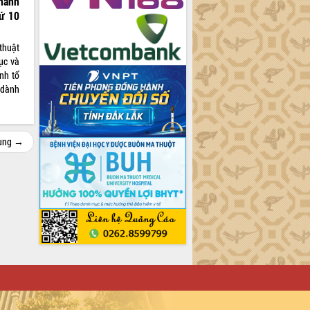
hanh
hứ 10
thuật
ục và
nh tổ
 dành
cùng →