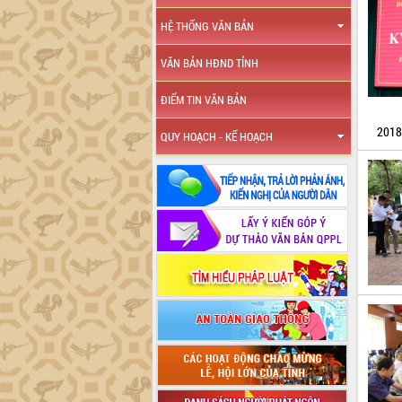
HỆ THỐNG VĂN BẢN
VĂN BẢN HĐND TỈNH
ĐIỂM TIN VĂN BẢN
2018
QUY HOẠCH - KẾ HOẠCH