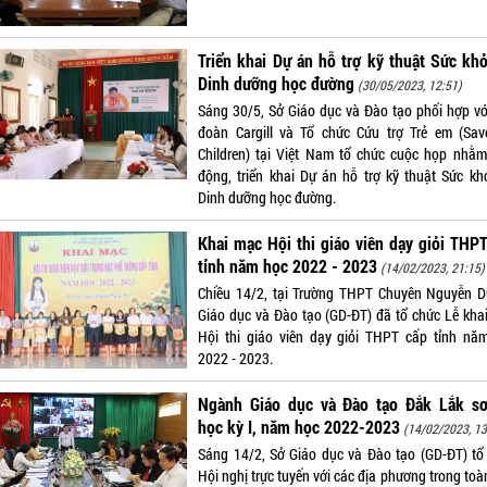
Triển khai Dự án hỗ trợ kỹ thuật Sức kh
Dinh dưỡng học đường
(30/05/2023, 12:51)
Sáng 30/5, Sở Giáo dục và Đào tạo phối hợp vớ
đoàn Cargill và Tổ chức Cứu trợ Trẻ em (Sav
Children) tại Việt Nam tổ chức cuộc họp nhằm
động, triển khai Dự án hỗ trợ kỹ thuật Sức kh
Dinh dưỡng học đường.
Khai mạc Hội thi giáo viên dạy giỏi THP
tỉnh năm học 2022 - 2023
(14/02/2023, 21:15)
Chiều 14/2, tại Trường THPT Chuyên Nguyễn D
Giáo dục và Đào tạo (GD-ĐT) đã tổ chức Lễ kha
Hội thi giáo viên dạy giỏi THPT cấp tỉnh nă
2022 - 2023.
Ngành Giáo dục và Đào tạo Đắk Lắk sơ
học kỳ I, năm học 2022-2023
(14/02/2023, 13
Sáng 14/2, Sở Giáo dục và Đào tạo (GD-ĐT) tổ
Hội nghị trực tuyến với các địa phương trong toà