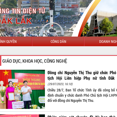
ÍNH QUYỀN
CÔNG DÂN
DOANH NGH
GIÁO DỤC, KHOA HỌC, CÔNG NGHỆ
Đồng chí Nguyễn Thị Thu giữ chức Phó
tịch Hội Liên hiệp Phụ nữ tỉnh Đắk 
(29/07/2023, 16:10)
Chiều 28/7, Ban Tổ chức Tỉnh ủy đã công bố 
định chuẩn y chức danh Phó Chủ tịch Hội LHPN
đối với đồng chí Nguyễn Thị Thu.