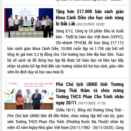
VIDEO
Tặng hơn 217.000 bản sách giáo
khoa Cánh Diều cho học sinh vùng
Không có file video nào để phát.
lũ Đắk Lắk
(03/12/2025, 10:02)
Sáng 3/12, Công ty Cổ phần Đầu tư Xuất
ALBUM ẢNH
bản - Thiết bị Giáo dục Việt Nam (VEPIC),
Chi nhánh TP.HCM, đã trao tặng 217.112
bản sách giáo khoa Cánh Diều, 10.000 cuốn tập và 1.750 cây bút với
tổng trị giá hơn 3,3 tỷ đồng cho 154 trường học trên địa bàn tỉnh. Toàn
bộ số sách và đồ dùng học tập đã được Sở Giáo dục và Đào tạo tiếp
nhận và phân bổ kịp thời đến các trường nhằm hỗ trợ học sinh, giáo viên
sớm ổn định dạy và học sau mưa lũ.
Phó Chủ tịch UBND tỉnh Trương
LIÊN KẾT WEB
Công Thái thăm và chúc mừng
Trường THCS Phan Chu Trinh nhân
ngày 20/11
(18/11/2025, 17:15)
Chiều 18/11, đồng chí Trương Công Thái -
Phó Chủ tịch UBND tỉnh đã đến thăm, chúc mừng tập thể cán bộ, giáo
THỐNG KÊ TRUY CẬP
viên Trường THCS Phan Chu Trinh (Phường Buôn Ma Thuột) nhân kỷ
niệm 43 năm Ngày Nhà giáo Việt Nam (20/11/1982 - 20/11/2025). Cùng
Hôm nay:
14400