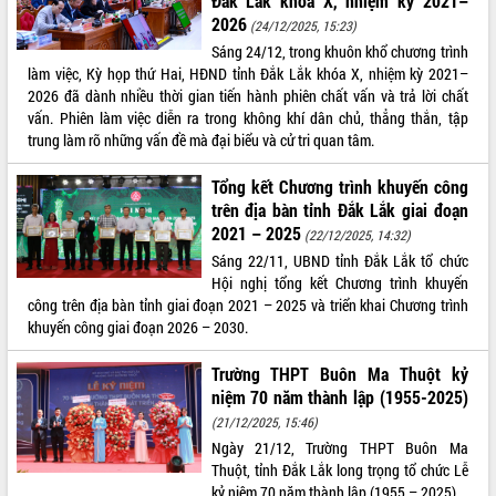
Đắk Lắk khóa X, nhiệm kỳ 2021–
2026
(24/12/2025, 15:23)
ĐIỂM TIN VĂN BẢN
Sáng 24/12, trong khuôn khổ chương trình
làm việc, Kỳ họp thứ Hai, HĐND tỉnh Đắk Lắk khóa X, nhiệm kỳ 2021–
QUY HOẠCH - KẾ HOẠCH
2026 đã dành nhiều thời gian tiến hành phiên chất vấn và trả lời chất
vấn. Phiên làm việc diễn ra trong không khí dân chủ, thẳng thắn, tập
trung làm rõ những vấn đề mà đại biểu và cử tri quan tâm.
Tổng kết Chương trình khuyến công
trên địa bàn tỉnh Đắk Lắk giai đoạn
2021 – 2025
(22/12/2025, 14:32)
Sáng 22/11, UBND tỉnh Đắk Lắk tổ chức
Hội nghị tổng kết Chương trình khuyến
công trên địa bàn tỉnh giai đoạn 2021 – 2025 và triển khai Chương trình
khuyến công giai đoạn 2026 – 2030.
Trường THPT Buôn Ma Thuột kỷ
niệm 70 năm thành lập (1955-2025)
(21/12/2025, 15:46)
Ngày 21/12, Trường THPT Buôn Ma
Thuột, tỉnh Đắk Lắk long trọng tổ chức Lễ
kỷ niệm 70 năm thành lập (1955 – 2025).