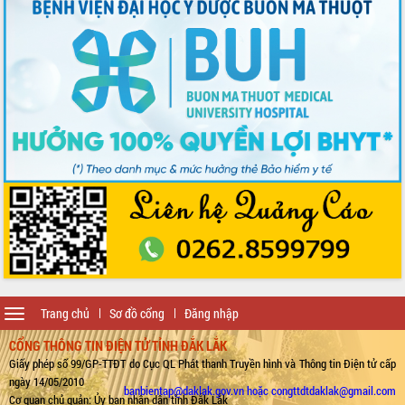
Toggle
Trang chủ
Sơ đồ cổng
Đăng nhập
navigation
CỔNG THÔNG TIN ĐIỆN TỬ TỈNH ĐẮK LẮK
Giấy phép số 99/GP-TTĐT do Cục QL Phát thanh Truyền hình và Thông tin Điện tử cấp
ngày 14/05/2010
banbientap@daklak.gov.vn hoặc congttdtdaklak@gmail.com
Cơ quan chủ quản: Ủy ban nhân dân tỉnh Đắk Lắk