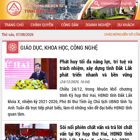
|
Vietnamese
English
TRANG CHỦ
CHÍNH QUYỀN
CÔNG DÂN
DOANH NGHIỆP
DU KHÁCH
Thứ sáu, 07/08/2026
CHÀO MỪNG ĐẾN VỚI CỔNG THÔNG TIN ĐIỆ
GIỚI THIỆU
GIÁO DỤC, KHOA HỌC, CÔNG NGHỆ
LÃNH ĐẠO UBND TỈNH
Phát huy tối đa năng lực, trí tuệ và
trách nhiệm, xây dựng tỉnh Đắk Lắk
TIN TỨC SỰ KIỆN
phát triển nhanh và bền vững
(24/12/2025, 16:54)
SỞ, BAN, NGÀNH
Chiều 24/12, trong khuôn khổ chương
trình Kỳ họp thứ Hai, HĐND tỉnh Đắk Lắk
UBND CÁC XÃ, PHƯỜNG
khóa X, nhiệm kỳ 2021-2026, Phó Bí thư Tỉnh ủy, Chủ tịch UBND tỉnh Tạ
Anh Tuấn đã trực tiếp phát biểu, làm rõ những vấn đề đại biểu HĐND tỉnh
THÔNG TIN CHỈ ĐẠO ĐIỀU HÀNH
quan tâm.
HỆ THỐNG VĂN BẢN
Sôi nổi phiên chất vấn và trả lời chất
vấn tại Kỳ họp thứ Hai, HĐND tỉnh
VĂN BẢN HĐND TỈNH