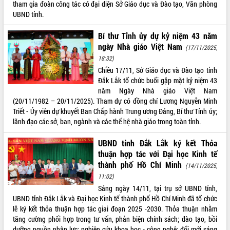
tham gia đoàn công tác có đại diện Sở Giáo dục và Đào tạo, Văn phòng
Tất cả:
66027140
UBND tỉnh.
Bí thư Tỉnh ủy dự kỷ niệm 43 năm
ngày Nhà giáo Việt Nam
(17/11/2025,
18:32)
Chiều 17/11, Sở Giáo dục và Đào tạo tỉnh
Đắk Lắk tổ chức buổi gặp mặt kỷ niệm 43
năm Ngày Nhà giáo Việt Nam
(20/11/1982 – 20/11/2025). Tham dự có đồng chí Lương Nguyễn Minh
Triết - Ủy viên dự khuyết Ban Chấp hành Trung ương Đảng, Bí thư Tỉnh ủy;
lãnh đạo các sở, ban, ngành và các thế hệ nhà giáo trong toàn tỉnh.
UBND tỉnh Đắk Lắk ký kết Thỏa
thuận hợp tác với Đại học Kinh tế
thành phố Hồ Chí Minh
(14/11/2025,
11:02)
Sáng ngày 14/11, tại trụ sở UBND tỉnh,
UBND tỉnh Đắk Lắk và Đại học Kinh tế thành phố Hồ Chí Minh đã tổ chức
lễ ký kết thỏa thuận hợp tác giai đoạn 2025 -2030. Thỏa thuận nhằm
tăng cường phối hợp trong tư vấn, phản biện chính sách; đào tạo, bồi
dưỡng nguồn nhân lực; nghiên cứu khoa học - công nghệ; đổi mới sáng