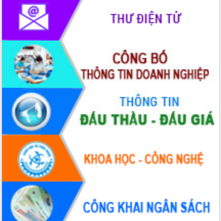
giải phóng mặt bằng Tuyến đường bộ
ven biển
Đắk Lắk nỗ lực thúc đẩy tăng trưởng
kinh tế từ 10% trở lên trong Quý
II/2026
Đắk Lắk ký kết thỏa thuận hợp tác về
chuyển đổi số giai đoạn 2026 – 2030
với Tập đoàn Bưu chính Viễn thông
Việt Nam
Thứ trưởng Bộ Y tế làm việc với tỉnh
Đắk Lắk về phát triển nhân lực y tế
cho trạm y tế cấp xã
Du lịch Đắk Lắk nâng tầm trải nghiệm
du khách thông qua Hệ thống cơ sở dữ
liệu và Bản đồ số
Tập huấn ứng dụng trí tuệ nhân tạo (AI)
trong thương mại điện tử năm 2026
Đoàn đại biểu Quốc hội tỉnh Đắk Lắk
trao đổi thông tin trước Kỳ họp thứ
nhất, Quốc hội khóa XVI
Quyết liệt cải cách hành chính, khơi