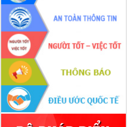
thông nguồn lực phát triển
Nâng cao hiệu lực, hiệu quả HĐND
tỉnh thông qua hiện đại hóa hành chính
Xã Ea Phê gắn cải cách hành chính với
chuyển đổi số
Phó Chủ tịch Thường trực UBND tỉnh
Hồ Thị Nguyên Thảo làm việc tại Trung
tâm Phục vụ hành chính công xã Ea
Phê
Xây dựng nền hành chính số đồng
hành cùng nông dân dân, doanh nghiệp
Giai đoạn 2026-2030, Đắk Lắk phấn
đấu có 77% xã đạt chuẩn nông thôn
mới
Chuyển đổi số 'mở đường' cho nông
nghiệp Đắk Lắk tăng trưởng bứt phá
Triển khai đồng bộ đo đạc, lập hồ sơ
địa chính, hoàn thiện cơ sở dữ liệu đất
đai
Ứng dụng sinh trắc học - Bước tiến
trong hành trình chuyển đổi số tại Đắk