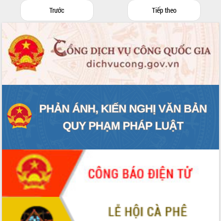
truyền số liệu chuyên dùng phục vụ cơ
Trước
Tiếp theo
quan Đảng, Nhà nước
Lễ phát động chuỗi hoạt động chung
tay làm sạch môi trường
Xã Ea Kar bước chuyển mình trong
công tác cải cách hành chính mô hình
mới
UBND tỉnh họp báo định kỳ tháng 4
năm 2026
Hội thảo khoa học “Giải pháp thúc đẩy
phát triển nền kinh tế xanh tại tỉnh
Đắk Lắk”
Tăng cường giám sát, đôn đốc thực
hiện nhiệm vụ quản lý tài sản công
hàng tuần
Tháo gỡ những vướng mắc, đẩy mạnh
công tác cải cách thủ tục hành chính
tại Trung tâm Phục vụ hành chính
công tỉnh
Đắk Lắk: Tôn vinh 46 giải pháp tại Hội
thi Sáng tạo Kỹ thuật 2024 - 2025