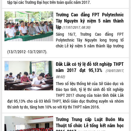
tập tại các Trường Đại học trên toàn quốc năm 2017.
Bàn giải pháp tháo gỡ khó khăn trong
xuất khẩu sầu riêng và triển khai quy
Trường Cao đẳng FPT Polytechnic
định EUDR
Tây Nguyên kỷ niệm 5 năm thành
Thứ trưởng Bộ Nông nghiệp và Môi
lập
(17/07/2017, 08:30)
trường Nguyễn Hoàng Hiệp khảo sát
Sáng 16/7, Trường Cao đẳng FPT
vùng trồng và doanh nghiệp đóng gói
LIÊN KẾT WEB
Polytechnic Tây Nguyên long trọng tổ
sầu riêng tại Đắk Lắk
chức Lễ kỷ niệm 5 năm thành lập trường
Trình diễn nghệ thuật chế biến các
(13/7/2012 -13/7/2017).
món ăn từ sầu riêng
Đắk Lắk công bố Quy hoạch và xúc
Đắk Lắk có tỷ lệ đỗ tốt nghiệp THPT
THỐNG KÊ TRUY CẬP
tiến đầu tư tỉnh
năm 2017 đạt 95,13%
(10/07/2017,
Ngành cá ngừ Đắk Lắk chủ động thích
Hôm nay:
18597
08:02)
ứng để giữ vững thị trường xuất khẩu
Tất cả:
65994739
Theo số liệu thống kê của Sở Giáo dục và
Diễn đàn Kinh tế tư nhân Việt Nam đột
Đào tạo tỉnh, tỷ lệ thí sinh đỗ tốt nghiệp
phá cơ chế - Hợp tác công tư
THPT 2017 chung của toàn tỉnh Đắk Lắk
đạt 95,13% cho cả 03 khối THPT, khối Giáo dục thường xuyên và nhóm
Đề án 06 tạo bước ngoặt đột phá trong
thí sinh tự do, tăng hơn 10% so với Kỳ thi THPT năm 2016.
cải cách hành chính tỉnh Đắk Lắk
Kết nối tour, đẩy mạnh chuyển đổi số
Trường Trung cấp Luật Buôn Ma
để phát triển du lịch Đắk Lắk
Thuột tổ chức Lễ tổng kết năm học
Khởi động Dự án Đầu tư xây dựng hạ