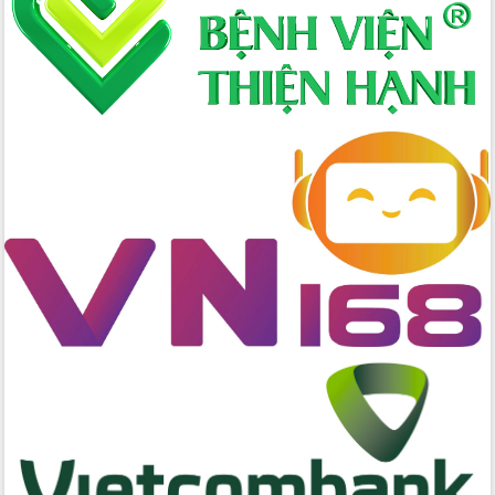
Đắk Lắk
Sôi nổi Hội đua ngựa truyền thống Gò
Thì Thùng mừng Xuân Bính Ngọ 2026
Lãnh đạo tỉnh dâng hương tưởng niệm
tại Đập Đồng Cam đầu Xuân Bính Ngọ
Ngành nông nghiệp phấn đấu tăng
trưởng đạt 5,86% trong năm 2026
UBND tỉnh Đắk Lắk triển khai công tác
quốc phòng, quân sự địa phương năm
2026
Đắk Lắk tập trung toàn lực khắc phục
tồn tại IUU, sẵn sàng làm việc với
Đoàn thanh tra EC
Chủ tịch UBND tỉnh Tạ Anh Tuấn thăm,
chúc mừng các bệnh viện nhân Ngày
Thầy thuốc Việt Nam
Rộn ràng lễ hội truyền thống Sông
nước Đà Nông lần thứ I năm 2026
Kỳ họp Chuyên đề lần thứ Năm, HĐND
tỉnh Đắk Lắk thông qua các nghị quyết