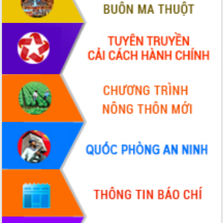
Đắk Lắk rà soát, điều chỉnh Đề án 190
về phát triển nuôi trồng thủy sản
Phó Chủ tịch UBND tỉnh Đắk Lắk
Trương Công Thái kiểm tra thực địa
Dự án cao tốc Khánh Hòa - Buôn Ma
Thuột
Định vị cà phê Việt Nam như một “di
sản sống” trong dòng chảy toàn cầu
Xây dựng nông thôn mới: Nâng cao đời
sống người dân từ những mô hình thiết
thực
Quyết liệt tháo gỡ vướng mắc, đẩy
nhanh tiến độ các dự án trọng điểm
trong Khu kinh tế Nam Phú Yên
Hòn Yến phát triển du lịch gắn với bảo
tồn biển
Lấy ý kiến điều chỉnh Quy hoạch tỉnh
Đắk Lắk thời kỳ 2021-2030, tầm nhìn
đến năm 2050
Phát động chiến dịch 30 ngày đêm