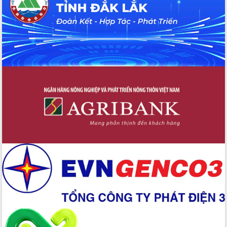
Bệnh án điện tử thúc đẩy chuyển đổi
số y tế tại Đắk Lắk
Chuyển đổi số thư viện: Mở rộng
không gian tri thức trong thời đại số
Đánh giá, rút kinh nghiệm công tác tổ
chức diễn tập trước ngày bầu cử
Chương trình “Gặp gỡ hữu nghị –
Friendship Meeting New Year 2026”
Bầu cử Quốc hội và HĐND: Cử tri Đắk
Lắk gửi gắm niềm tin, kỳ vọng vào lá
phiếu
Đắk Lắk sẵn sàng các điều kiện cho
Ngày hội bầu cử đại biểu Quốc hội
khóa XVI và HĐND các cấp nhiệm kỳ
2026-2031
Đảm bảo cuộc bầu cử đại biểu Quốc
hội và đại biểu HĐND các cấp diễn ra
an toàn, hiệu quả, đúng quy định
Thủ tướng Chính phủ Phạm Minh Chính
kiểm tra, chỉ đạo hoàn thành các dự
án cao tốc và thăm khu tái định cư tại