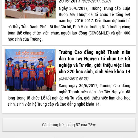
2016-2017
(04/07/2017, 09:07)
tầng kỹ thuật Cụm công nghiệp Tân
Ngày 30/6/2017, Trường Trung cấp Luật
Tiến
Buôn Ma Thuột đã tổ chức Lễ tổng kết
Gặp mặt các cơ quan báo chí nhân Kỷ
năm học 2016-2017. Đến tham dự buổi Lễ
niệm 101 năm Ngày Báo chí Cách
có thầy Trần Danh Phú - Bí thư Chi bộ, Phó Hiệu trường Nhà trường cùng
mạng Việt Nam
toàn thể công chức, viên chức, người lao động (CCVC&NLĐ) và gần 400
Đắk Lắk sơ kết 4 năm triển khai thực
học sinh của Trường.
hiện Đề án 06 của Chính phủ
Họp báo thông tin về Hội nghị Công bố
Trường Cao đẳng nghề Thanh niên
Quy hoạch và Xúc tiến đầu tư tỉnh Đắk
dân tộc Tây Nguyên tổ chức Lễ tốt
Lắk
nghiệp và Tư vấn, giới thiệu việc làm
Khơi thông điểm nghẽn, đẩy nhanh
cho 320 học sinh, sinh viên khóa 14
giải ngân vốn khắc phục thiên tai
(03/07/2017, 08:03)
HĐND tỉnh thông qua điều chỉnh Quy
Sáng ngày 30/6/2017, Trường Cao đẳng
hoạch tỉnh thời kỳ 2021-2030
nghề Thanh niên dân tộc Tây Nguyên đã
long trọng tổ chức Lễ tốt nghiệp và Tư vấn, giới thiệu việc làm cho học
Hội thảo góp ý hồ sơ điều chỉnh quy
sinh, sinh viên hệ Trung cấp và Cao đẳng nghề khóa 14.
hoạch tỉnh Đắk Lắk thời kỳ 2021-2030,
tầm nhìn đến năm 2050
Nâng cao hiệu quả hoạt động của các
Các trang trên cổng 57 của 78
doanh nghiệp nhà nước
Hội nghị triển khai kết nối mạng