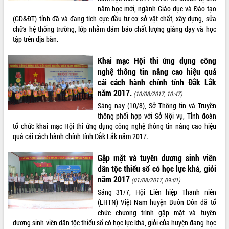
năm học mới, ngành Giáo dục và Đào tạo
VIDEO
(GD&ĐT) tỉnh đã và đang tích cực đầu tư cơ sở vật chất, xây dựng, sửa
chữa hệ thống trường, lớp nhằm đảm bảo chất lượng giảng dạy và học
tập trên địa bàn.
Khai mạc Hội thi ứng dụng công
nghệ thông tin nâng cao hiệu quả
cải cách hành chính tỉnh Đắk Lắk
năm 2017.
(10/08/2017, 10:47)
Sáng nay (10/8), Sở Thông tin và Truyền
Bí thư Tỉnh ủy Lương Nguyễn Minh
thông phối hợp với Sở Nội vụ, Tỉnh đoàn
Triết thăm, tặng quà người có công với
tổ chức khai mạc Hội thi ứng dụng công nghệ thông tin nâng cao hiệu
cách mạng
quả cải cách hành chính tỉnh Đắk Lắk năm 2017.
Rà soát, hoàn thiện hệ thống thiết chế
Gặp mặt và tuyên dương sinh viên
văn hóa, thể thao đáp ứng yêu cầu
dân tộc thiểu số có học lực khá, giỏi
phát triển mới
năm 2017
(01/08/2017, 09:01)
Thường trực HĐND tỉnh Đắk Lắk gặp
Sáng 31/7, Hội Liên hiệp Thanh niên
mặt Đoàn chuyên gia y tế TP. Hồ Chí
ALBUM ẢNH
(LHTN) Việt Nam huyện Buôn Đôn đã tổ
Minh
chức chương trình gặp mặt và tuyên
Lễ truy điệu và an táng hài cốt liệt sĩ
dương sinh viên dân tộc thiểu số có học lực khá, giỏi của huyện đang học
tại Nghĩa trang Liệt sĩ xã Sơn Hòa