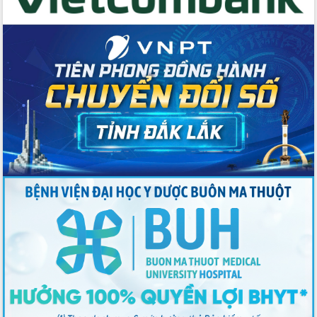
quan trọng
Thống nhất danh sách giới thiệu ứng
cử đại biểu Quốc hội khoá XVI và đại
biểu HĐND tỉnh Đắk Lắk, nhiệm kỳ
2026-2031
Phát động hai phong trào thi đua quan
trọng trong kỷ nguyên mới
Hội nghị lần thứ tư Ban Chỉ đạo công
tác bầu cử tỉnh Đắk Lắk
Hội nghị Báo cáo viên Trung ương
tháng 01/2026
Phó Thủ tướng Hồ Quốc Dũng đánh giá
cao kết quả Chiến dịch Quang Trung
tại Đắk Lắk
Hội nghị Ban Chấp hành Đảng bộ tỉnh
Đắk Lắk lần thứ 2 (mở rộng)
Tập trung giải phóng mặt bằng, đẩy
nhanh tiến độ Tuyến đường bộ ven
biển
Gỡ khó, khởi công xây dựng, sửa chữa