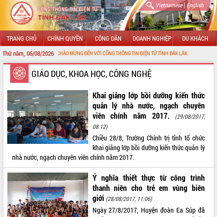
|
Vietnamese
English
TRANG CHỦ
CHÍNH QUYỀN
CÔNG DÂN
DOANH NGHIỆP
DU KHÁCH
Thứ năm, 06/08/2026
CHÀO MỪNG ĐẾN VỚI CỔNG THÔNG TIN ĐIỆN TỬ TỈNH ĐẮK LẮK
GIỚI THIỆU
GIÁO DỤC, KHOA HỌC, CÔNG NGHỆ
LÃNH ĐẠO UBND TỈNH
Khai giảng lớp bồi dưỡng kiến thức
quản lý nhà nước, ngạch chuyên
TIN TỨC SỰ KIỆN
viên chính năm 2017.
(29/08/2017,
08:12)
SỞ, BAN, NGÀNH
Chiều 28/8, Trường Chính trị tỉnh tổ chức
khai giảng lớp bồi dưỡng kiến thức quản lý
UBND CÁC XÃ, PHƯỜNG
nhà nước, ngạch chuyên viên chính năm 2017.
THÔNG TIN CHỈ ĐẠO ĐIỀU HÀNH
Ý nghĩa thiết thực từ công trình
thanh niên cho trẻ em vùng biên
HỆ THỐNG VĂN BẢN
giới
(28/08/2017, 11:06)
Ngày 27/8/2017, Huyện đoàn Ea Súp đã
VĂN BẢN HĐND TỈNH