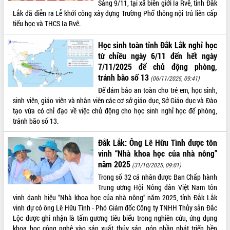
Sáng 9/11, tại xã biên giới Ia Rvê, tỉnh Đắk
Lắk đã diễn ra Lễ khởi công xây dựng Trường Phổ thông nội trú liên cấp
ĐIỂM TIN VĂN BẢN
tiểu học và THCS Ia Rvê.
QUY HOẠCH - KẾ HOẠCH
Học sinh toàn tỉnh Đắk Lắk nghỉ học
từ chiều ngày 6/11 đến hết ngày
7/11/2025 để chủ động phòng,
tránh bão số 13
(06/11/2025, 09:41)
Để đảm bảo an toàn cho trẻ em, học sinh,
sinh viên, giáo viên và nhân viên các cơ sở giáo dục, Sở Giáo dục và Đào
tạo vừa có chỉ đạo về việc chủ động cho học sinh nghỉ học để phòng,
tránh bão số 13.
Đắk Lắk: Ông Lê Hữu Tình được tôn
vinh “Nhà khoa học của nhà nông”
năm 2025
(31/10/2025, 09:01)
Trong số 32 cá nhân được Ban Chấp hành
Trung ương Hội Nông dân Việt Nam tôn
vinh danh hiệu “Nhà khoa học của nhà nông” năm 2025, tỉnh Đắk Lắk
vinh dự có ông Lê Hữu Tình - Phó Giám đốc Công ty TNHH Thủy sản Đắc
Lộc được ghi nhận là tấm gương tiêu biểu trong nghiên cứu, ứng dụng
khoa học công nghệ vào sản xuất thủy sản, góp phần phát triển bền