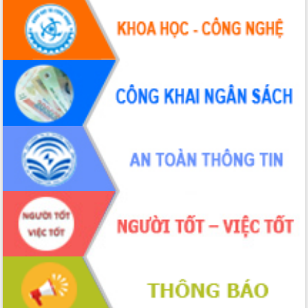
Đoàn đại biểu Quốc hội tỉnh Đắk Lắk
trao đổi thông tin trước Kỳ họp thứ
nhất, Quốc hội khóa XVI
Quyết liệt cải cách hành chính, khơi
thông nguồn lực phát triển
Nâng cao hiệu lực, hiệu quả HĐND
tỉnh thông qua hiện đại hóa hành chính
Xã Ea Phê gắn cải cách hành chính với
chuyển đổi số
Phó Chủ tịch Thường trực UBND tỉnh
Hồ Thị Nguyên Thảo làm việc tại Trung
tâm Phục vụ hành chính công xã Ea
Phê
Xây dựng nền hành chính số đồng
hành cùng nông dân dân, doanh nghiệp
Giai đoạn 2026-2030, Đắk Lắk phấn
đấu có 77% xã đạt chuẩn nông thôn
mới
Chuyển đổi số 'mở đường' cho nông
nghiệp Đắk Lắk tăng trưởng bứt phá