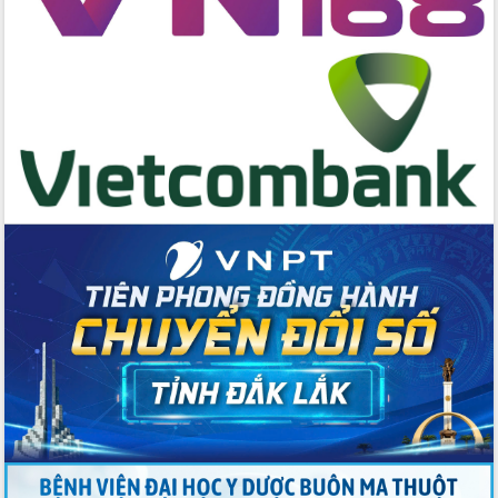
Rộn ràng lễ hội truyền thống Sông
nước Đà Nông lần thứ I năm 2026
Kỳ họp Chuyên đề lần thứ Năm, HĐND
tỉnh Đắk Lắk thông qua các nghị quyết
quan trọng
Thống nhất danh sách giới thiệu ứng
cử đại biểu Quốc hội khoá XVI và đại
biểu HĐND tỉnh Đắk Lắk, nhiệm kỳ
2026-2031
Phát động hai phong trào thi đua quan
trọng trong kỷ nguyên mới
Hội nghị lần thứ tư Ban Chỉ đạo công
tác bầu cử tỉnh Đắk Lắk
Hội nghị Báo cáo viên Trung ương
tháng 01/2026
Phó Thủ tướng Hồ Quốc Dũng đánh giá
cao kết quả Chiến dịch Quang Trung
tại Đắk Lắk
Hội nghị Ban Chấp hành Đảng bộ tỉnh
Đắk Lắk lần thứ 2 (mở rộng)