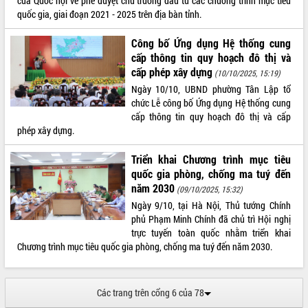
của Quốc hội về phê duyệt chủ trương đầu tư các chương trình mục tiêu
cải cách hành chính tỉnh Đắk Lắk
quốc gia, giai đoạn 2021 - 2025 trên địa bàn tỉnh.
Kết nối tour, đẩy mạnh chuyển đổi số
để phát triển du lịch Đắk Lắk
Công bố Ứng dụng Hệ thống cung
Khởi động Dự án Đầu tư xây dựng hạ
cấp thông tin quy hoạch đô thị và
tầng kỹ thuật Cụm công nghiệp Tân
cấp phép xây dựng
(10/10/2025, 15:19)
Tiến
Ngày 10/10, UBND phường Tân Lập tổ
Gặp mặt các cơ quan báo chí nhân Kỷ
chức Lễ công bố Ứng dụng Hệ thống cung
niệm 101 năm Ngày Báo chí Cách
cấp thông tin quy hoạch đô thị và cấp
mạng Việt Nam
phép xây dựng.
Đắk Lắk sơ kết 4 năm triển khai thực
hiện Đề án 06 của Chính phủ
Triển khai Chương trình mục tiêu
quốc gia phòng, chống ma tuý đến
Họp báo thông tin về Hội nghị Công bố
năm 2030
Quy hoạch và Xúc tiến đầu tư tỉnh Đắk
(09/10/2025, 15:32)
Lắk
Ngày 9/10, tại Hà Nội, Thủ tướng Chính
phủ Phạm Minh Chính đã chủ trì Hội nghị
Khơi thông điểm nghẽn, đẩy nhanh
trực tuyến toàn quốc nhằm triển khai
giải ngân vốn khắc phục thiên tai
Chương trình mục tiêu quốc gia phòng, chống ma tuý đến năm 2030.
HĐND tỉnh thông qua điều chỉnh Quy
hoạch tỉnh thời kỳ 2021-2030
Hội thảo góp ý hồ sơ điều chỉnh quy
Các trang trên cổng 6 của 78
hoạch tỉnh Đắk Lắk thời kỳ 2021-2030,