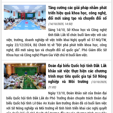
mặt Đoàn chuyên gia y tế TP. Hồ Chí
Tăng cường các giải pháp nhằm phát
Minh
triển hiệu quả khoa học, công nghệ,
Lễ truy điệu và an táng hài cốt liệt sĩ
đổi mới sáng tạo và chuyển đổi số
tại Nghĩa trang Liệt sĩ xã Sơn Hòa
THỐNG KÊ TRUY CẬP
(14/10/2025, 14:50)
Bàn giải pháp tháo gỡ khó khăn trong
Sáng 14/10, Sở Khoa học và Công nghệ
xuất khẩu sầu riêng và triển khai quy
Hôm nay:
14021
tỉnh Đắk Lắk tổ chức buổi làm việc với các
định EUDR
Tất cả:
66026761
viện, trường, doanh nghiệp về việc triển khai Nghị quyết số 57-NQ/TW,
Thứ trưởng Bộ Nông nghiệp và Môi
ngày 22/12/2024, Bộ Chính trị về “Đột phá phát triển khoa học, công
trường Nguyễn Hoàng Hiệp khảo sát
nghệ, đổi mới sáng tạo và chuyển đổi số quốc gia”. Phó Giám đốc Sở
vùng trồng và doanh nghiệp đóng gói
Khoa học và Công nghệ Phạm Gia Việt chủ trì buổi làm việc.
sầu riêng tại Đắk Lắk
Trình diễn nghệ thuật chế biến các
Đoàn đại biểu Quốc hội tỉnh Đắk Lắk
món ăn từ sầu riêng
khảo sát việc thực hiện các chương
trình mục tiêu quốc gia tại Sở Nông
Đắk Lắk công bố Quy hoạch và xúc
nghiệp và Môi trường
tiến đầu tư tỉnh
(13/10/2025,
21:03)
Ngành cá ngừ Đắk Lắk chủ động thích
ứng để giữ vững thị trường xuất khẩu
Ngày 13/10, Đoàn khảo sát của Đoàn đại
biểu Quốc hội tỉnh Đắk Lắk do Phó Trưởng đoàn chuyên trách Đoàn đại
Diễn đàn Kinh tế tư nhân Việt Nam đột
biểu Quốc hội tỉnh Lê Đào An Xuân làm trưởng đoàn đã có buổi làm việc
phá cơ chế - Hợp tác công tư
với Sở Nông nghiệp và Môi trường về tình hình triển khai các nghị quyết
Đề án 06 tạo bước ngoặt đột phá trong