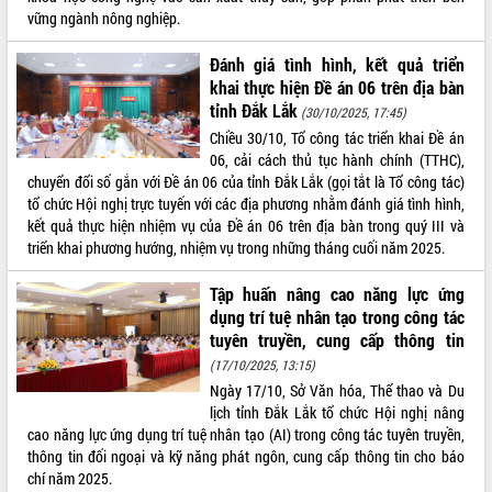
vững ngành nông nghiệp.
VIDEO
Đánh giá tình hình, kết quả triển
Loading the player...
khai thực hiện Đề án 06 trên địa bàn
Hội nghị UBND tỉnh Đắk Lắk thường kỳ
tỉnh Đắk Lắk
(30/10/2025, 17:45)
tháng 7/2026
Chiều 30/10, Tổ công tác triển khai Đề án
Lễ truy tặng danh hiệu “Bà Mẹ Việt
06, cải cách thủ tục hành chính (TTHC),
Nam Anh hùng” và trao Huân chương
chuyển đổi số gắn với Đề án 06 của tỉnh Đắk Lắk (gọi tắt là Tổ công tác)
Lao động
tổ chức Hội nghị trực tuyến với các địa phương nhằm đánh giá tình hình,
kết quả thực hiện nhiệm vụ của Đề án 06 trên địa bàn trong quý III và
UBND tỉnh Đắk Lắk triển khai nhiệm
triển khai phương hướng, nhiệm vụ trong những tháng cuối năm 2025.
vụ 6 tháng cuối năm 2026
ALBUM ẢNH
Kỳ họp thứ Hai, Hội đồng nhân dân
Tập huấn nâng cao năng lực ứng
tỉnh khóa XI quyết nghị nhiều nội dung
dụng trí tuệ nhân tạo trong công tác
quan trọng
tuyên truyền, cung cấp thông tin
Bí thư Tỉnh ủy Lương Nguyễn Minh
(17/10/2025, 13:15)
Triết thăm, tặng quà người có công với
Ngày 17/10, Sở Văn hóa, Thể thao và Du
cách mạng
lịch tỉnh Đắk Lắk tổ chức Hội nghị nâng
Rà soát, hoàn thiện hệ thống thiết chế
cao năng lực ứng dụng trí tuệ nhân tạo (AI) trong công tác tuyên truyền,
văn hóa, thể thao đáp ứng yêu cầu
thông tin đối ngoại và kỹ năng phát ngôn, cung cấp thông tin cho báo
phát triển mới
chí năm 2025.
Thường trực HĐND tỉnh Đắk Lắk gặp
LIÊN KẾT WEB