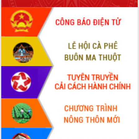
tại Trung tâm Phục vụ hành chính
công tỉnh
Đắk Lắk: Tôn vinh 46 giải pháp tại Hội
thi Sáng tạo Kỹ thuật 2024 - 2025
Đắk Lắk rà soát, điều chỉnh Đề án 190
về phát triển nuôi trồng thủy sản
Phó Chủ tịch UBND tỉnh Đắk Lắk
Trương Công Thái kiểm tra thực địa
Dự án cao tốc Khánh Hòa - Buôn Ma
Thuột
Định vị cà phê Việt Nam như một “di
sản sống” trong dòng chảy toàn cầu
Xây dựng nông thôn mới: Nâng cao đời
sống người dân từ những mô hình thiết
thực
Quyết liệt tháo gỡ vướng mắc, đẩy
nhanh tiến độ các dự án trọng điểm
trong Khu kinh tế Nam Phú Yên
Hòn Yến phát triển du lịch gắn với bảo
tồn biển