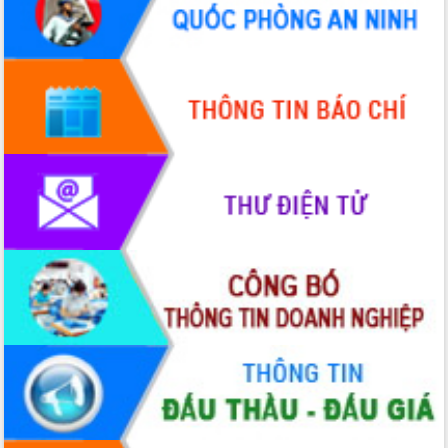
Lấy ý kiến điều chỉnh Quy hoạch tỉnh
Đắk Lắk thời kỳ 2021-2030, tầm nhìn
đến năm 2050
Phát động chiến dịch 30 ngày đêm
giải phóng mặt bằng Tuyến đường bộ
ven biển
Đắk Lắk nỗ lực thúc đẩy tăng trưởng
kinh tế từ 10% trở lên trong Quý
II/2026
Đắk Lắk ký kết thỏa thuận hợp tác về
chuyển đổi số giai đoạn 2026 – 2030
với Tập đoàn Bưu chính Viễn thông
Việt Nam
Thứ trưởng Bộ Y tế làm việc với tỉnh
Đắk Lắk về phát triển nhân lực y tế
cho trạm y tế cấp xã
Du lịch Đắk Lắk nâng tầm trải nghiệm
du khách thông qua Hệ thống cơ sở dữ
liệu và Bản đồ số
Tập huấn ứng dụng trí tuệ nhân tạo (AI)
trong thương mại điện tử năm 2026