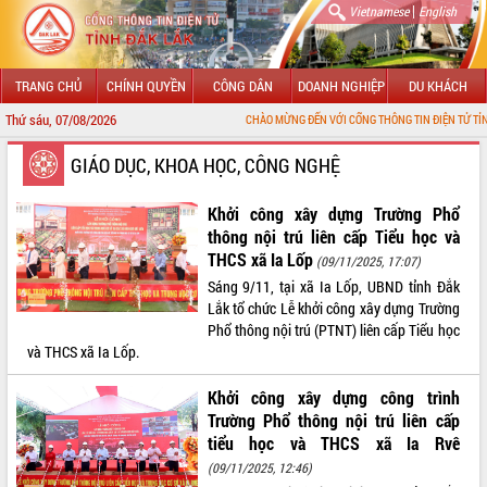
|
Vietnamese
English
TRANG CHỦ
CHÍNH QUYỀN
CÔNG DÂN
DOANH NGHIỆP
DU KHÁCH
Thứ sáu, 07/08/2026
CHÀO MỪNG ĐẾN VỚI CỔNG THÔNG TIN ĐIỆN TỬ TỈNH ĐẮK LẮK
GIỚI THIỆU
GIÁO DỤC, KHOA HỌC, CÔNG NGHỆ
LÃNH ĐẠO UBND TỈNH
Khởi công xây dựng Trường Phổ
thông nội trú liên cấp Tiểu học và
TIN TỨC SỰ KIỆN
THCS xã Ia Lốp
(09/11/2025, 17:07)
Sáng 9/11, tại xã Ia Lốp, UBND tỉnh Đắk
SỞ, BAN, NGÀNH
Lắk tổ chức Lễ khởi công xây dựng Trường
Phổ thông nội trú (PTNT) liên cấp Tiểu học
UBND CÁC XÃ, PHƯỜNG
và THCS xã Ia Lốp.
THÔNG TIN CHỈ ĐẠO ĐIỀU HÀNH
Khởi công xây dựng công trình
Trường Phổ thông nội trú liên cấp
HỆ THỐNG VĂN BẢN
tiểu học và THCS xã Ia Rvê
(09/11/2025, 12:46)
VĂN BẢN HĐND TỈNH