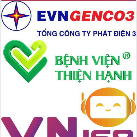
hội và đại biểu HĐND các cấp diễn ra
an toàn, hiệu quả, đúng quy định
Thủ tướng Chính phủ Phạm Minh Chính
kiểm tra, chỉ đạo hoàn thành các dự
án cao tốc và thăm khu tái định cư tại
Đắk Lắk
Sôi nổi Hội đua ngựa truyền thống Gò
Thì Thùng mừng Xuân Bính Ngọ 2026
Lãnh đạo tỉnh dâng hương tưởng niệm
tại Đập Đồng Cam đầu Xuân Bính Ngọ
Ngành nông nghiệp phấn đấu tăng
trưởng đạt 5,86% trong năm 2026
UBND tỉnh Đắk Lắk triển khai công tác
quốc phòng, quân sự địa phương năm
2026
Đắk Lắk tập trung toàn lực khắc phục
tồn tại IUU, sẵn sàng làm việc với
Đoàn thanh tra EC
Chủ tịch UBND tỉnh Tạ Anh Tuấn thăm,
chúc mừng các bệnh viện nhân Ngày
Thầy thuốc Việt Nam