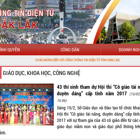
ÍNH QUYỀN
CÔNG DÂN
DOANH NGH
CHÀO MỪNG ĐẾN VỚI CỔNG THÔNG TIN ĐIỆN TỬ TỈNH ĐẮK LẮK
GIÁO DỤC, KHOA HỌC, CÔNG NGHỆ
43 thí sinh tham dự Hội thi “Cô giáo tài 
duyên dáng” cấp tỉnh năm 2017
(15/02
16:06)
Sáng 15/2, Sở Giáo dục và Đào tạo tổ chức kha
Hội thi “Cô giáo tài năng, duyên dáng” cấp tỉn
2017 với sự tham gia của 43 cô giáo đến từ các 
giáo dục mầm non và giáo dục phổ thông trê
ỉnh.