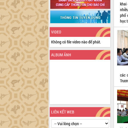
khai
nhiều
phổ c
học 
VIDEO
Không có file video nào để phát.
ALBUM ẢNH
các
Trươ
LIÊN KẾT WEB