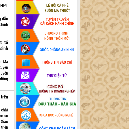
THPT
g dẫn
chính
t tổ
 sinh
ôn Ma
tuyển
guyễn
 động
 trên
t chất
ho sự
 Giáo
triển