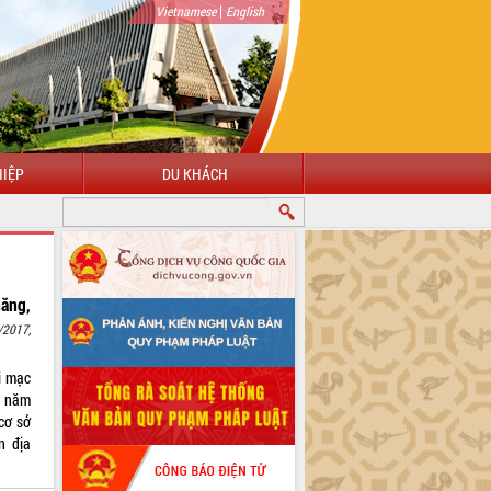
|
Vietnamese
English
IỆP
DU KHÁCH
năng,
/2017,
i mạc
h năm
cơ sở
n địa