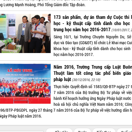
ng Lương Mạnh Hoàng, Phó Tổng Giám đốc Tập đoàn.
173 sản phẩm, dự án tham dự Cuộc thi 
học - kỹ thuật cấp tỉnh dành cho học 
trung học năm học 2016-2017
(10/01/2017, 
Sáng 10/1, tại Trường Chuyên Nguyễn Du, Sở
dục và Đào tạo (GD&ĐT) tổ chức Lễ khai mạc Cuộ
khoa học - kỹ thuật cấp tỉnh dành cho học sinh 
học năm học 2016-2017.
Năm 2016, Trường Trung cấp Luật Buô
Thuột làm tốt công tác phổ biến giáo
pháp luật
(30/12/2016, 22:10)
Thực hiện Quyết định số 1583/QĐ-BTP ngày 27 
7 năm 2016 của Bộ trưởng Bộ Tư pháp về việ
hành Kế hoạch hưởng ứng Ngày Pháp luật nước
hoà xã hội chủ nghĩa Việt Nam năm 2016; Côn
496/BTP-PBGDPL ngày 27 tháng 7 năm 2016 của Bộ Tư pháp về việc hướng dẫn 
Ngày Pháp luật năm 2016.