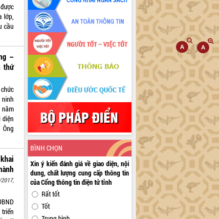
 được
a lớp,
hu cầu
ng –
 thứ
̉ chức
 ninh
, năm
diện
. Ông
BÌNH CHỌN
khai
Xin ý kiến đánh giá về giao diện, nội
 hành
dung, chất lượng cung cấp thông tin
/2017,
của Cổng thông tin điện tử tỉnh
Rất tốt
 UBND
Tốt
triển
Trung bình