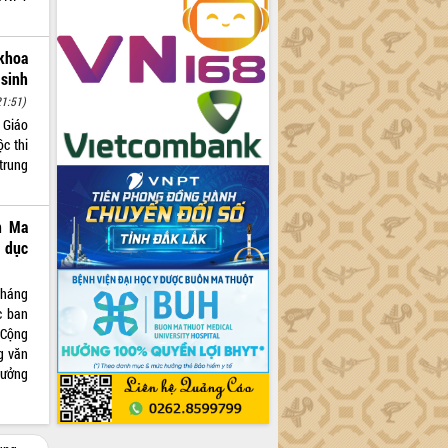
khoa
sinh
21:51)
 Giáo
c thi
trung
n Ma
 dục
tháng
c ban
 Cộng
g văn
hưởng