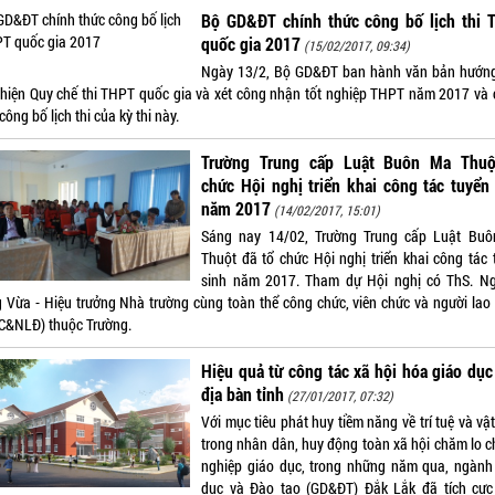
Bộ GD&ĐT chính thức công bố lịch thi 
quốc gia 2017
(15/02/2017, 09:34)
Ngày 13/2, Bộ GD&ĐT ban hành văn bản hướn
 hiện Quy chế thi THPT quốc gia và xét công nhận tốt nghiệp THPT năm 2017 và 
công bố lịch thi của kỳ thi này.
Trường Trung cấp Luật Buôn Ma Thuộ
chức Hội nghị triển khai công tác tuyển
năm 2017
(14/02/2017, 15:01)
Sáng nay 14/02, Trường Trung cấp Luật Bu
Thuột đã tổ chức Hội nghị triển khai công tác 
sinh năm 2017. Tham dự Hội nghị có ThS. N
 Vừa - Hiệu trưởng Nhà trường cùng toàn thể công chức, viên chức và người lao
C&NLĐ) thuộc Trường.
Hiệu quả từ công tác xã hội hóa giáo dục
địa bàn tỉnh
(27/01/2017, 07:32)
Với mục tiêu phát huy tiềm năng về trí tuệ và vậ
trong nhân dân, huy động toàn xã hội chăm lo c
nghiệp giáo dục, trong những năm qua, ngành
dục và Đào tạo (GD&ĐT) Đắk Lắk đã tích cực 