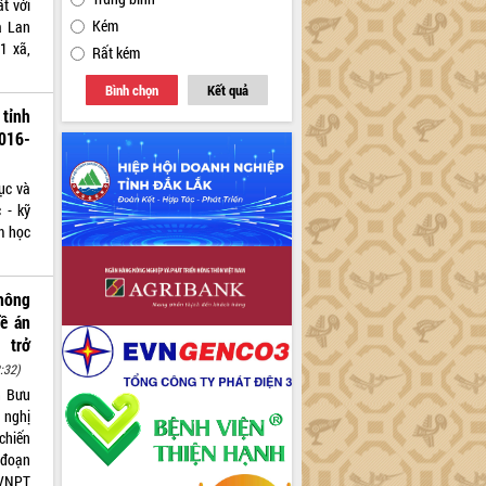
t với
Kém
a Lan
1 xã,
Rất kém
Bình chọn
Kết quả
 tỉnh
016-
ục và
 - kỹ
m học
hông
Đề án
 trở
:32)
n Bưu
 nghị
chiến
 đoạn
 VNPT