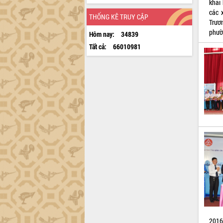
khai
các 
THỐNG KÊ TRUY CẬP
Trươ
phườ
Hôm nay:
34839
Tất cả:
66010981
2016