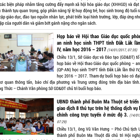
 các biện pháp nhằm tăng cường đẩy mạnh xã hội hóa giáo dục (XHHGD) và đạt
 thành tựu quan trọng, góp phần nâng tỷ lệ huy động trẻ, học sinh trong độ tuổi r
ập giáo dục, đào tạo nguồn nhân lực, phát triển loại hình trường, lớp, đáp ứng n
tập của người dân và giảm bớt gánh nặng cho ngân sách.
Họp báo về Hội thao Giáo dục quốc phò
an ninh học sinh THPT tỉnh Đắk Lắk lần
IV, năm học 2016 – 2017
(14/01/2017, 07:35)
Chiều 13/1, Sở Giáo dục và Đào tạo (GD&ĐT) tô
họp báo về Hội thao Giáo dục quốc phòng – an
(QP-AN) học sinh THPT tỉnh Đắk Lắk lần thứ IV
học 2016 – 2017. Tham dự buổi họp báo có đại 
 cơ quan thông tấn, báo chí địa phương và Trung ương đóng trên địa bàn tỉnh
ng Thức – Chánh Văn phòng Sở GD&ĐT chủ trì buổi họp báo.
UBND thành phố Buôn Ma Thuột sẽ triển 
giao dịch 8 thủ tục trên hệ thống dịch vụ
chính công trực tuyến ở mức độ 3.
(14/01
07:29)
Chiều 13/1, ông Vũ Văn Hưng – Phó Chủ tịch
thành phố Buôn Ma Thuột đã chủ trì Hội nghị 