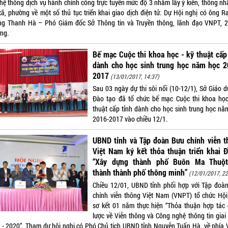
 hệ thống dịch vụ hành chính công trực tuyến mức độ 3 nhằm lấy ý kiến, thống nhấ
xã, phường về một số thủ tục triển khai giao dịch điện tử. Dự Hội nghị có ông R
ng Thanh Hà – Phó Giám đốc Sở Thông tin và Truyền thông, lãnh đạo VNPT, 2
ng.
Bế mạc Cuộc thi khoa học - kỹ thuật cấp
dành cho học sinh trung học năm học 2
2017
(13/01/2017, 14:37)
Sau 03 ngày dự thi sôi nổi (10-12/1), Sở Giáo d
Đào tạo đã tổ chức bế mạc Cuộc thi khoa học
thuật cấp tỉnh dành cho học sinh trung học nă
2016-2017 vào chiều 12/1.
UBND tỉnh và Tập đoàn Bưu chính viễn t
Việt Nam ký kết thỏa thuận triển khai 
“Xây dựng thành phố Buôn Ma Thuột
thành thành phố thông minh”
(12/01/2017, 22
Chiều 12/01, UBND tỉnh phối hợp với Tập đoà
chính viễn thông Việt Nam (VNPT) tổ chức Hội
sơ kết 01 năm thực hiện “Thỏa thuận hợp tác 
lược về Viễn thông và Công nghệ thông tin giai
 - 2020”. Tham dự hội nghị có Phó Chủ tịch UBND tỉnh Nguyễn Tuấn Hà, về phía