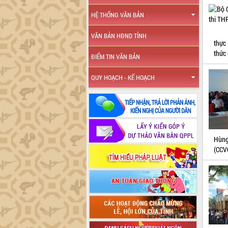
HỆ THỐNG VĂN BẢN
VĂN BẢN HĐND TỈNH
thực
thức 
ĐIỂM TIN VĂN BẢN
QUY HOẠCH - KẾ HOẠCH
Hùng
(CCV