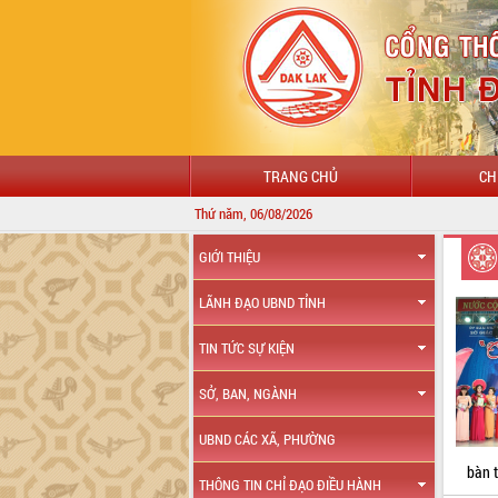
TRANG CHỦ
CH
Thứ năm, 06/08/2026
GIỚI THIỆU
LÃNH ĐẠO UBND TỈNH
TIN TỨC SỰ KIỆN
SỞ, BAN, NGÀNH
UBND CÁC XÃ, PHƯỜNG
bàn t
THÔNG TIN CHỈ ĐẠO ĐIỀU HÀNH