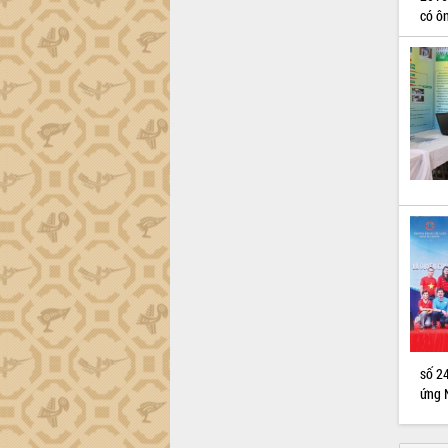
có ô
số 2
ứng 