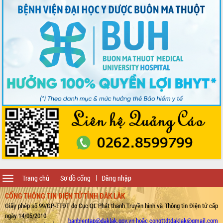
Toggle
Trang chủ
Sơ đồ cổng
Đăng nhập
navigation
CỔNG THÔNG TIN ĐIỆN TỬ TỈNH ĐẮK LẮK
Giấy phép số 99/GP-TTĐT do Cục QL Phát thanh Truyền hình và Thông tin Điện tử cấp
ngày 14/05/2010
banbientap@daklak.gov.vn hoặc congttdtdaklak@gmail.com