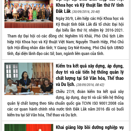
Tất cả:
65997033
Khoa học và Kỹ thuật lần thứ IV tỉnh
Đắk Lắk
(30/09/2016, 20:48)
Ngày 30/9, Liên hiệp các Hội Khoa học và
Kỹ thuật tỉnh Đắk Lắk đã tổ chức Đại hội
đại biểu lần thứ IV, nhiệm kỳ 2016-2021.
Tham dự Đại hội có các đồng chí: Nghiêm Vũ Khải, Phó Chủ tịch Liên
hiệp Hội Khoa học và Kỹ thuật Việt Nam; Nguyễn Thanh Hiệp, Phó Chủ
tịch Hội đồng nhân dân tỉnh; Y Giang Gry Niê Knơng, Phó Chủ tịch UBND
tỉnh, đại diện lãnh đạo các Sở, ban, ngành liên quan của tỉnh.
Kiểm tra kết quả xây dựng, áp dụng,
duy trì và cải tiến hệ thống quản lý
chất lượng tại Sở Văn hóa, Thể thao
và Du lịch.
(28/09/2016, 08:42)
Chiều 27/9, đoàn kiểm tra kết quả xây
dựng, áp dụng, duy trì và cải tiến hệ thống
quản lý chất lượng theo tiêu chuẩn quốc gia TCVN ISO 9001:2008 của
các cơ quan hành chính nhà nước tỉnh Đắk Lắk năm 2016 đã có buổi
kiểm tra tại Sở Văn hóa, Thể thao và Du lịch.
Khai giảng lớp bồi dưỡng nghiệp vụ