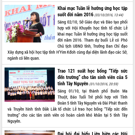
Khai mạc Tuần lễ hưởng ứng học tập
VIDEO
suốt đời năm 2016
(03/10/2016, 13:44)
Không có file video nào để phát.
Sáng 02/10, Sở Giáo dục và Đào tạo phối
hợp với Hội Khuyến học tỉnh tổ chức Lễ
ALBUM ẢNH
khai mạc Tuần lễ hưởng ứng học tập suốt
đời năm 2016. Tham dự buổi Lễ có Phó
Chủ tịch UBND tỉnh, Trưởng Ban Chỉ đạo
Xây dựng xã hội học tập tỉnh H’Yim Kđoh cùng đại diện lãnh đạo các Sở,
ngành có liên quan.
Trao 121 suất học bổng “Tiếp sức
đến trường” cho tân sinh viên của 5
tỉnh Tây Nguyên
(01/10/2016, 20:59)
Sáng 01/10, tại thành phố Buôn Ma
LIÊN KẾT WEB
Thuột, Báo Tuổi Trẻ phối hợp với Tỉnh
Đoàn 5 tỉnh Tây Nguyên và Đài Phát thanh
và Truyền hình tỉnh Đắk Lắk tổ chức Lễ trao học bổng “Tiếp sức đến
trường” cho các tân sinh viên có hoàn cảnh khó khăn tại 5 tỉnh Tây
Nguyên.
THỐNG KÊ TRUY CẬP
Hôm nay:
20891
Đại hội đại biểu Liên hiệp các Hội