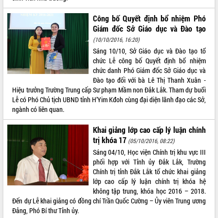
ĐIỂM TIN VĂN BẢN
Công bố Quyết định bổ nhiệm Phó
Giám đốc Sở Giáo dục và Đào tạo
QUY HOẠCH - KẾ HOẠCH
(10/10/2016, 16:20)
Sáng 10/10, Sở Giáo dục và Đào tạo tổ
chức Lễ công bố Quyết định bổ nhiệm
chức danh Phó Giám đốc Sở Giáo dục và
Đào tạo đối với bà Lê Thị Thanh Xuân -
Hiệu trưởng Trường Trung cấp Sư phạm Mầm non Đắk Lắk. Tham dự buổi
Lễ có Phó Chủ tịch UBND tỉnh H’Yim Kđoh cùng đại diện lãnh đạo các Sở,
ngành có liên quan.
Khai giảng lớp cao cấp lý luận chính
trị khóa 17
(05/10/2016, 08:22)
Sáng 04/10, Học viện Chính trị khu vực III
phối hợp với Tỉnh ủy Đắk Lắk, Trường
Chính trị tỉnh Đắk Lắk tổ chức khai giảng
lớp cao cấp lý luận chính trị khóa hệ
không tập trung, khóa học 2016 – 2018.
Đến dự Lễ khai giảng có đồng chí Trần Quốc Cường – Ủy viên Trung ương
Đảng, Phó Bí thư Tỉnh ủy.