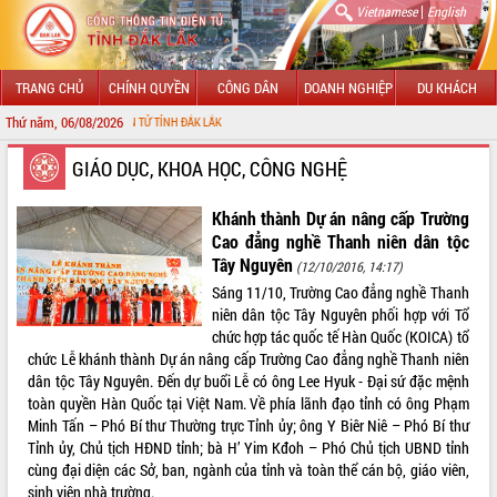
|
Vietnamese
English
TRANG CHỦ
CHÍNH QUYỀN
CÔNG DÂN
DOANH NGHIỆP
DU KHÁCH
Thứ năm, 06/08/2026
G TIN ĐIỆN TỬ TỈNH ĐẮK LẮK
GIỚI THIỆU
GIÁO DỤC, KHOA HỌC, CÔNG NGHỆ
LÃNH ĐẠO UBND TỈNH
Khánh thành Dự án nâng cấp Trường
Cao đẳng nghề Thanh niên dân tộc
TIN TỨC SỰ KIỆN
Tây Nguyên
(12/10/2016, 14:17)
Sáng 11/10, Trường Cao đẳng nghề Thanh
SỞ, BAN, NGÀNH
niên dân tộc Tây Nguyên phối hợp với Tổ
chức hợp tác quốc tế Hàn Quốc (KOICA) tổ
UBND CÁC XÃ, PHƯỜNG
chức Lễ khánh thành Dự án nâng cấp Trường Cao đẳng nghề Thanh niên
dân tộc Tây Nguyên. Đến dự buổi Lễ có ông Lee Hyuk - Đại sứ đặc mệnh
THÔNG TIN CHỈ ĐẠO ĐIỀU HÀNH
toàn quyền Hàn Quốc tại Việt Nam. Về phía lãnh đạo tỉnh có ông Phạm
Minh Tấn – Phó Bí thư Thường trực Tỉnh ủy; ông Y Biêr Niê – Phó Bí thư
HỆ THỐNG VĂN BẢN
Tỉnh ủy, Chủ tịch HĐND tỉnh; bà H’ Yim Kđoh – Phó Chủ tịch UBND tỉnh
cùng đại diện các Sở, ban, ngành của tỉnh và toàn thể cán bộ, giáo viên,
VĂN BẢN HĐND TỈNH
sinh viên nhà trường.